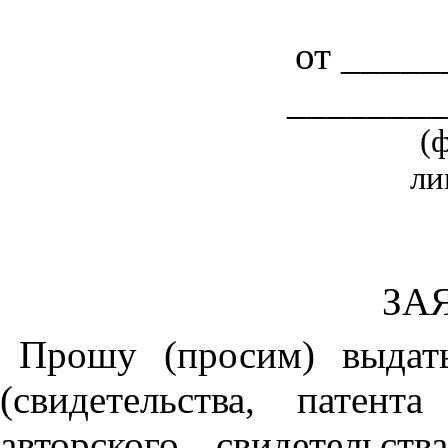
от ____
________
(
ли
ЗА
Прошу (просим) выдать
(свидетельства, патент
авторского свидетель