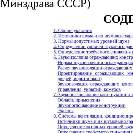
Минздрава СССР)
СОД
1. Общие указания
2. Источники шума и их шумовые хар
3. Нормы допустимых уровней шума
4. Определение уровней звукового дав
5. Определение требуемого снижения
6. Звукоизоляция ограждающих конст
Нормы звукоизоляции ограждающих
Расчет звукоизоляции ограждающих
Проектирование ограждающих кон
дверей, ворот и окон)
Звукоизоляция ограждающих конс
управления, укрытий, кожухов
7. Звукопоглощающие конструкции и 
Область применения
Звукопоглощающие конструкции
Экраны
8. Системы вентиляции, кондиционир
Источники шума и их шумовые хара
Определение октавных уровней звук
Определение требуемого снижения 