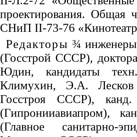
II
-Л.2-72 «Общественные
проектирования. Общая ч
СНиП
II
-73-76 «Кинотеат
Редакторы
¾
инженеры
(Госстрой СССР), доктора
Юдин, кандидаты техн
Климухин, Э.А. Лесков
Госстроя СССР), канд.
(Гипронииавиапром), ка
(Главное санитарно-эп