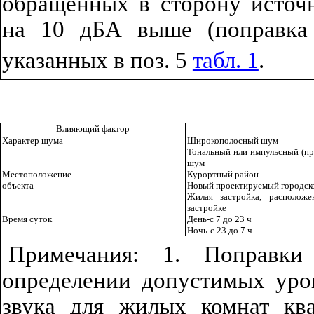
обращенных в сторону источ
на 10 дБА выше (поправк
указанных в поз. 5
табл. 1
.
Влияющий фактор
Характер шума
Широкополосный шум
Тональный или импульсный (п
шум
Местоположение
Курортный район
объекта
Новый проектируемый городск
Жилая застройка, располож
застройке
Время суток
День-с 7 до 23 ч
Ночь-с 23 до 7 ч
Примечания: 1. Поправки
определении допустимых уро
звука для жилых комнат кв