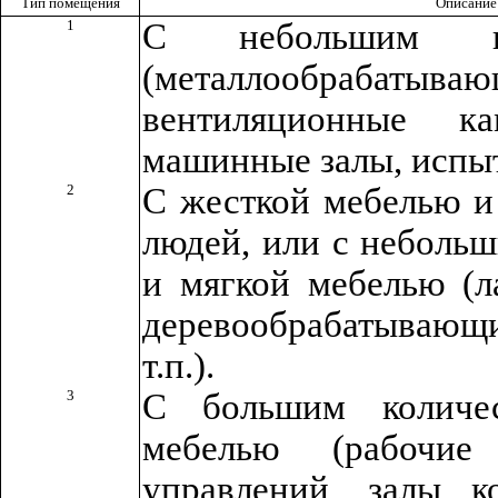
Тип помещения
Описание
1
С небольшим ко
(металлообраб
вентиляционные ка
машинные залы, испы
2
С жесткой мебелью и
людей, или с неболь
и мягкой мебелью (л
деревообрабатывающ
т.п.).
3
С большим количе
мебелью (рабочие
управлений, залы к