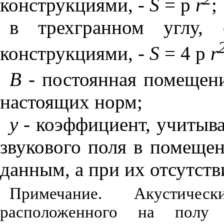
конструкциями, -
S
=
p
r
;
в трехгранном углу, 
конструкциями, -
S
= 4
p
r
В -
постоянная помещени
настоящих норм;
y
- коэффициент, учиты
звукового поля в помещ
данным, а при их отсутств
Примечание. Акустиче
расположенного на полу 