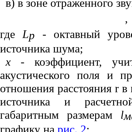
в) в зоне отраженного зв
,
где
L
- октавный уров
р
источника шума;
х
-
коэффициент, уч
акустического поля и п
отношения расстояния
r
в 
источника и расчетн
габаритным размерам
l
м
графику на
рис. 2
;