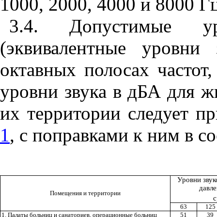
1000, 2000, 4000 и 8000 Гц
3.4. Допустимые ур
(эквивалентные уровни
октавных полосах частот,
уровни звука в дБА для 
их территории следует п
1
, с поправками к ним в с
Уровни звук
давл
Помещения и территории
с
63
125
1. Палаты больниц и санаториев, операционные больниц
51
39