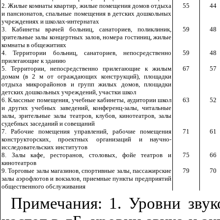
2. Жилые комнаты квартир, жилые помещения домов отдыха
55
44
и пансионатов, спальные помещения в детских дошкольных
учреждениях и школах-интернатах
3. Кабинеты врачей больниц, санаториев, поликлиник,
59
48
зрительные залы концертных залов, номера гостиниц, жилые
комнаты в общежитиях
4. Территории больниц, санаториев, непосредственно
59
48
прилегающие к зданию
5. Территории, непосредственно прилегающие к жилым
67
57
домам (в 2 м от ограждающих конструкций), площадки
отдыха микрорайонов и групп жилых домов, площадки
детских дошкольных учреждений, участки школ
6. Классные помещения, учебные кабинеты, аудитории школ
63
52
и других учебных заведений, конференц-залы, читальные
залы, зрительные залы театров, клубов, кинотеатров, залы
судебных заседаний и совещаний
7. Рабочие помещения управлений, рабочие помещения
71
61
конструкторских, проектных организаций и научно-
исследовательских институтов
8. Залы кафе, ресторанов, столовых, фойе театров и
75
66
кинотеатров
9. Торговые
залы магазинов, спортивные залы, пассажирские
79
70
залы аэрофлотов и вокзалов, приемные пункты предприятий
общественного обслуживания
Примечания: 1. Уровни звук