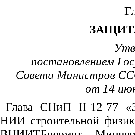
Г
ЗАЩИТ
Утв
постановлением Го
С
овета
М
инистров СС
от 14 июн
Глава СНиП II-12-77 «
НИИ строительной физик
ВНИИТБчермет Минч