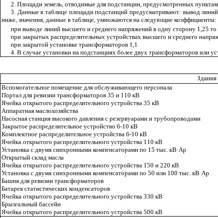
2. Площади земель, отводимые для подстанции, предусмотренных пунктами
3. Данные в таблице площади подстанций предусматривают: вывод линий
ниже, значения, данные в таблице, умножаются на следующие коэффициенты:
при выводе линий высшего и среднего напряжений в одну сторону 1,25 то 
при закрытых распределительных устройствах высшего и среднего напряж
при закрытой установке трансформаторов 1,1
4. В случае установки на подстанциях более двух трансформаторов или у
Здания
Вспомогательное помещение для обслуживающего персонала
Портал для ревизии трансформаторов 35 и 110 кВ
Ячейка открытого распределительного устройства 35 кВ
Аппаратная маслохозяйства
Насосная станция высокого давления с резервуарами и трубопроводами
Закрытое распределительное устройство 6-10 кВ
Комплектное распределительное устройства 6-10 кВ
Ячейка открытого распределительного устройства 110 кВ
Установка с двумя синхронными компенсаторами по 15 тыс. кВ
·
Ар
Открытый склад масла
Ячейка открытого распределительного устройства 150 и 220 кВ
Установка с двумя синхронными компенсаторами по 50 или 100 тыс. кВ
·
Ар
Башня для ревизии трансформаторов
Батарея статистических конденсаторов
Ячейка открытого распределительного устройства 330 кВ
Брызгальный бассейн
Ячейка открытого распределительного устройства 500 кВ