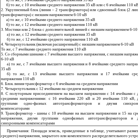
б) то же, с 10 ячейками среднего напряжения 35 кВ или с 6 ячейками 110 к
2. Укрупненный блок (линия – 2 трансформатора) или сдвоенный блок (2 лин
трансформатора) с низшим напряжением 6-10 кВ
а) то же, с 10 ячейками среднего напряжения 35 кВ
б) то же, с 12 ячейками среднего напряжения 110 кВ
3. Мостики или 2 блока с дополнительной линией с низшим напряжением 6-10
а) то же, с 12 ячейками среднего напряжения 35 кВ
б) то же, с 12 ячейками среднего напряжения 110 кВ
4. Четырехугольник (включая расширенный) с низшим напряжением 6-10 кВ
То же, с 7 ячейками среднего напряжения 110 кВ
5. Со сборными шинами с 7 ячейками высшего напряжения, с низшим напряж
6-10 кВ
а) то же, с 7 ячейками высшего напряжения и 8 ячейками среднего напр
35 кВ
б) то же, с 13 ячейками высшего напряжения и 17 ячейками сре
напряжения 110 кВ
6. Блок линия-трансформатор с 6 ячейками на среднем напряжении
7. Четырехугольник с 12 ячейками на среднем напряжении
8. С полуторным присоединением на высшем напряжении с 14 ячейками с 
средними напряжениями: с 16 ячейками 220 кВ и 20 ячейками 110 кВ, 
группами одно-фазных автотрансформаторов и двумя синхрон
компенсаторами
9. Трансформатор - шины с 10 ячейками на высшем напряжении и 15 на ср
напряжении, двумя группами однофазных автотрансформаторов и 
синхронными компенсаторами
Примечания: Площади земель, приведенные в таблице, учитывают разме
среднего) напряжения, закрытого или комплектного распределительного устр