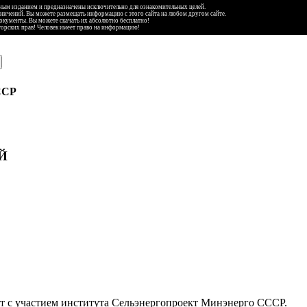
ьным изданием и предназначены исключительно для ознакомительных целей.
аничений. Вы можете размещать информацию с этого сайта на любом другом сайте.
документы. Вы можете скачать их абсолютно бесплатно!
торских прав! Человек имеет право на информацию!
ССР
Й
кт с участием института Сельэнергопроект Минэнерго СССР.