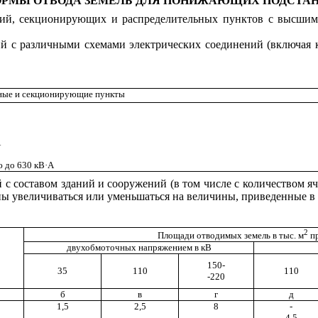
НОРМЫ ОТВОДА ЗЕМЕЛЬ ДЛЯ ПОНИЖАЮЩИХ ПОДСТА
ций, секционирующих и распределительных пунктов с высшим
ий с различными схемами электрических соединений (включая
ьные и секционирующие пункты
А
 до 630 кВ
·
А
 с составом зданий и сооружений (в том числе с количеством я
ны увеличиваться или уменьшаться на величины, приведенные в
2
Площади отводимых земель в тыс. м
п
двухобмоточных напряжением в кВ
150-
35
110
110
-220
б
в
г
д
1,5
2,5
8
-
-
-
-
4,5