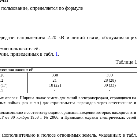
АЧИ
 пользование, определяется по формуле
ередачи напряжением 2-20 кВ и линий связи, обслуживающих
емлепользователей.
ичин, приведенных в табл.
1
.
Таблица 1
ряжении линии в кВ
220
330
500
12
21
28 (28)
 (17)
18 (22)
30 (33)
15
-
-
ых опорах. Ширина полос земель для линий электропередачи, строящихся на
ых поймах рек и т.п.) для строительства переходов через естественные и
 согласованию с соответствующими органами, введении которых находятся эти
Р от 30 ноября 1953 г. № 2866, и Правилами охраны электрических сетей
(дополнительно к полосе отводимых земель, указанных в табл.