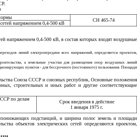
СР.
)
нормы
СН 465-74
 сетей напряжением 0,4-500 кВ
ей напряжением 0,4-500 кВ, в состав которых входят воздушные
реходов линий электропередачи всех напряжений, определяется проектом,
роительства, а земельные участки для размещения опор воздушных линий
ионирующих пунктов - для бессрочного (постоянного) пользования. Площади
ательства Союза СССР и союзных республик, Основные положения
чных, строительных и иных работ и другие соответствующие
СССР по делам
Срок введения в действие
1 января 1975 г.
ии понижающих подстанций, и ширина полос земель и площади
ьства объектов электрических сетей определяются проектом,