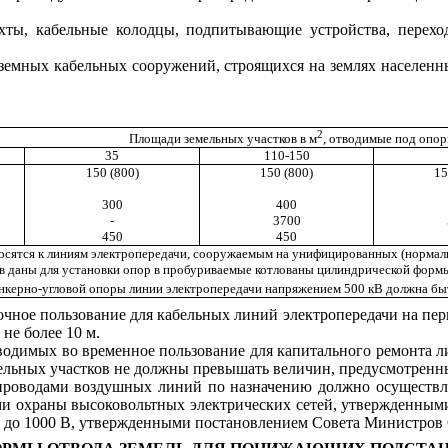
ты, кабельные колодцы, подпитывающие устройства, переход
земных кабельных сооружений, строящихся на землях населенн
2
Площади земельных участков в м
, отводимые под опор
35
110-150
150 (800)
150 (800)
15
300
400
-
3700
450
450
носятся к линиям электропередачи, сооружаемым на унифицированных (нормал
 даны для установки опор в пробуриваемые котлованы цилиндрической формы, 
анкерно-угловой опоры линии электропередачи напряжением 500 кВ должна быт
рочное пользование для кабельных линий электропередачи на пе
 не более 10 м.
тводимых во временное пользование для капитального ремонта 
ельных участков не должны превышать величин, предусмотренн
 проводами воздушных линий по назначению должно осуществл
ми охраны высоковольтных электрических сетей, утвержденным
 до 1000 В, утвержденными постановлением Совета Министров С