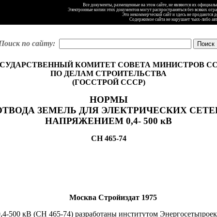
Все документы, размещенные на этом сайте, не являются их официал
Электронные копии этих документов могут распространяться без всяких огр
Это некоммерческий сайт и здесь не продаются 
Содержимое сайта не нарушает чьих-либо ав
Поиск по сайту:
СУДАРСТВЕННЫЙ КОМИТЕТ СОВЕТА МИНИСТРОВ С
ПО ДЕЛАМ СТРОИТЕЛЬСТВА
(ГОССТРОЙ СССР)
НОРМЫ
ОТВОДА ЗЕМЕЛЬ ДЛЯ ЭЛЕКТРИЧЕСКИХ СЕТЕ
НАПРЯЖЕНИЕМ 0,4- 500 кВ
СН 465-74
Москва Стройиздат 1975
0,4-500 кВ (СН 465-74) разработаны институтом Энергосетьпрое