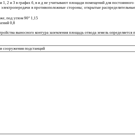
 1, 2 и 3 в графах б, в и д не учитывают площади помещений для постоянног
 электропередачи в противоположные стороны; открытые распределительные
же, под углом 90
°
1,15
ений 0,8
стройства выносного контура заземления площадь отвода земель определяется
 и сооружения подстанций