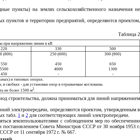
ные пункты) на землях сельскохозяйственного назначения не
ых пунктов и территории предприятий, определяются проектом,
Таблица 2
ы при напряжении линии в кВ
220
330
500
0 (800)
250 (600)
300 (900)
550
450
650
5500
4000
1300
450
-
-
ьных) и типовых опорах.
в скобках - для установки опор в отрываемые котлованы.
2
ь не более 1500 м
.
риод строительства, должна приниматься для линий напряжением
линий электропередачи, определяются проектом, утвержденным в
ых табл.
1
и
2
для соответствующих линий электропередачи.
яться землепользователями с соблюдением мер по обеспечению
и постановлением Совета Министров СССР от 30 ноября 1953 г.
ССР от 11 сентября 1972 г. № 667.