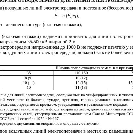
 НОРМЫ ОТВОДА ЗЕМЕЛЬ ДЛЯ ЛИНИЙ ЭЛЕКТРОПЕРЕД
и) воздушных линий электропередачи в постоянное (бессрочное)
F
=
n
(
F
+
f
),
0
ее внешнего контура (включая оттяжки);
 (включая оттяжки) надлежит принимать для линий электроп
 напряжением 35-500 кВ шириной 2 м.
ектропередачи напряжением до 1000 В не подлежат изъятию у з
ва воздушных линий электропередачи, должна быть не более вел
Ширина полос отводимых земель в м при нап
35
110-150
8 (9)
10 (12)
10 (11)
12 (15)
15
10
11 (13)
ачена для линий электропередачи, сооружаемых на унифицированных и типов
й местности (в болотах, тундре, пустынях, горных условиях, затапливаем
тельства, определяется проектом, утвержденным в установленном порядке.
ях государственного лесного фонда, покрытых лесом, должна приниматься по
лектрических сетей, утвержденными постановлением Совета Министров ССС
ССР от 11 сентября 1972 г. № 667.
передачи с двухцепными опорами или опорами с оттяжками.
пор воздушных линий электропередачи в местах их размещения 