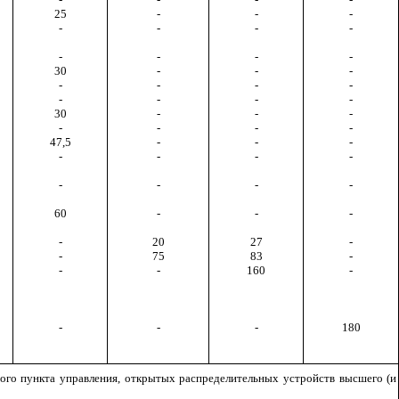
25
-
-
-
-
-
-
-
-
-
-
-
30
-
-
-
-
-
-
-
-
-
-
-
30
-
-
-
-
-
-
-
47,5
-
-
-
-
-
-
-
-
-
-
-
60
-
-
-
-
20
27
-
-
75
83
-
-
-
160
-
-
-
-
180
ого пункта управления, открытых распределительных устройств высшего (и