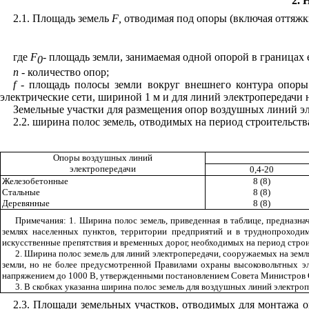
2.
2.1. Площадь земель
F
,
отводимая под опоры (включая оттяжк
где
F
- площадь земли, занимаемая одной опорой в границах 
0
n
- количество опор;
f
- площадь полосы земли вокруг внешнего контура опоры
электрические сети, шириной 1 м и для линий электропередачи
Земельные участки для размещения опор воздушных линий эл
2.2. ширина полос земель, отводимых на период строительст
Опоры воздушных линий
электропередачи
0,4-20
Железобетонные
8 (8)
Стальные
8 (8)
Деревянные
8 (8)
Примечания: 1. Ширина полос земель, приведенная в таблице, предназн
землях населенных пунктов, территории предприятий и в труднопроходимо
искусственные препятствия и временных дорог, необходимых на период строи
2. Ширина полос земель для линий электропередачи, сооружаемых на земл
земли, но не более предусмотренной Правилами охраны высоковольтных э
напряжением до 1000 В, утвержденными постановлением Совета Министров С
3. В скобках указанна ширина полос земель для воздушных линий электро
2.3. Площади земельных участков, отводимых для монтажа о