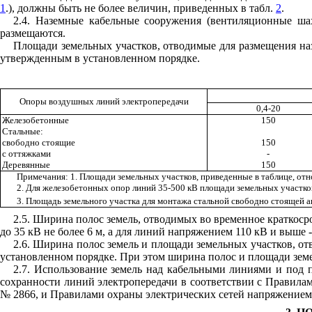
1
.), должны быть не более величин, приведенных в табл.
2
.
2.4. Наземные кабельные сооружения (вентиляционные шах
размещаются.
Площади земельных участков, отводимые для размещения на
утвержденным в установленном порядке.
Опоры воздушных линий электропередачи
0,4-20
Железобетонные
150
Стальные:
свободно стоящие
150
с оттяжками
-
Деревянные
150
Примечания: 1. Площади земельных участков, приведенные в таблице, от
2. Для железобетонных опор линий 35-500 кВ площади земельных участков
3. Площадь земельного участка для монтажа стальной свободно стоящей 
2.5. Ширина полос земель, отводимых во временное краткос
до 35 кВ не более 6 м, а для линий напряжением 110 кВ и выше -
2.6. Ширина полос земель и площади земельных участков, о
установленном порядке. При этом ширина полос и площади зем
2.7. Использование земель над кабельными линиями и под
сохранности линий электропередачи в соответствии с Правила
№ 2866, и Правилами охраны электрических сетей напряжением