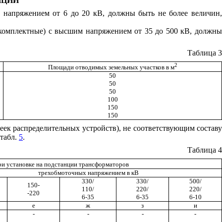
НЦИЙ
 напряжением от 6 до 20 кВ, должны быть не более величин,
 комплектные) с высшим напряжением от 35 до 500 кВ, должны
Таблица 3
2
Площади отводимых земельных участков в м
50
50
50
100
150
150
чеек распределительных устройств), не соответствующим составу
 табл.
5
.
Таблица 4
ри установке на подстанции трансформаторов
трехобмоточных напряжением в кВ
330/
330/
500/
150-
110/
220/
220/
-220
6-35
6-35
6-10
е
ж
з
и
-
-
-
-
-
-
-
-