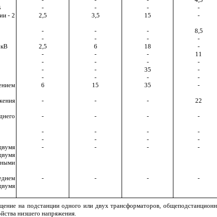
В
-
-
-
-
ии - 2
2,5
3,5
15
-
-
-
-
8,5
-
-
-
-
 кВ
2,5
6
18
-
-
-
-
11
-
-
-
-
-
-
35
-
-
-
-
-
ением
6
15
35
-
яжения
-
-
-
22
днего
-
-
-
-
-
-
-
-
-
-
-
-
двумя
-
-
-
-
двумя
ными
еднем
-
-
-
-
двумя
щение на подстанции одного или двух трансформаторов, общеподстанционн
ойства низшего напряжения.