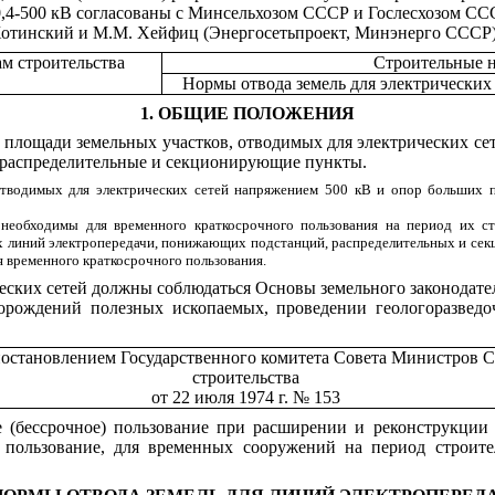
0,4-500 кВ согласованы с Минсельхозом СССР и Гослесхозом СС
 Хотинский и М.М. Хейфиц (Энергосетьпроект, Минэнерго СССР
м строительства
Строительные 
Н
ормы отвода земель для электрических
1. ОБЩИЕ ПОЛОЖЕНИЯ
 площади земельных участков, отводимых для электрических сет
 распределительные и секционирующие пункты.
тводимых для электрических сетей напряжением 500 кВ и опор больших пе
необходимы для временного краткосрочного пользования на период их ст
 линий электропередачи, понижающих подстанций, распределительных и секц
я временного краткосрочного пользования.
рических сетей должны соблюдаться Основы земельного законод
орождений полезных ископаемых, проведении геологоразведо
остановлением Государственного комитета Совета Министров 
строительства
от 22 июля 1974 г. № 153
ое (бессрочное) пользование при расширении и реконструкц
 пользование, для временных сооружений на период строител