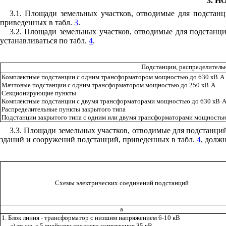
3. 
3.1. Площади земельных участков, отводимые для подстан
приведенных в табл.
3
.
3.2. Площади земельных участков, отводимые для подстанц
устанавливаться по табл.
4
.
Подстанции, распределител
Комплектные подстанции с одним трансформатором мощностью до 630 кВ
·
А
Мачтовые подстанции с одним трансформатором мощностью до 250 кВ
·
А
Секционирующие пункты
Комплектные подстанции с двумя трансформаторами мощностью до 630 кВ
·
Распределительные пункты закрытого типа
Подстанции закрытого типа с одним или двумя трансформаторами мощностью
3.3. Площади земельных участков, отводимые для подстанций
зданий и сооружений подстанций, приведенных в табл.
4
, долж
Схемы электрических соединений подстанций
а
1. Блок линия - трансформатор с низшим напряжением 6-10 кВ
а) то же, с 5 ячейками среднего напряжения 35 кВ