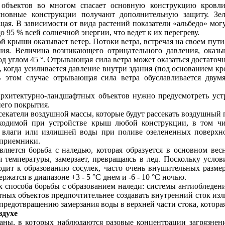
объектов во многом спасает основную конструкцию кровли 
новные конструкции получают дополнительную защиту. Зеле
ая. В зависимости от вида растений показатели «альбедо» могут
 95 % всей солнечной энергии, что ведет к их перегреву.
рыши оказывает ветер. Потоки ветра, встречая на своем пути пр
ния. Величина возникающего отрицательного давления, оказ
д углом 45 °. Отрывающая сила ветра может оказаться достаточ
, когда усиливается давление внутри здания (под основанием кр
В этом случае отрывающая сила ветра обуславливается дву
архитектурно-ландшафтных объектов нужно предусмотреть уст
его покрытия.
екатели воздушной массы, которые будут рассекать воздушный п
бходимой при устройстве крыш любой конструкции, в том ч
 влаги или излишней воды при поливе озелененных поверхно
еприемники.
яется борьба с наледью, которая образуется в основном вес
 температуры, замерзает, превращаясь в лед. Поскольку услов
дит к образованию сосулек, часто очень внушительных размер
жатся в диапазоне +3 - 5 °С днем и -6 - 10 °С ночью.
 способа борьбы с образованием наледи: системы антиобледен
ых объектов предпочтительнее создавать внутренний сток изли
предотвращению замерзания воды в верхней части стока, котора
здухе
аны, в которых наблюдаются разовые концентрации загрязнен