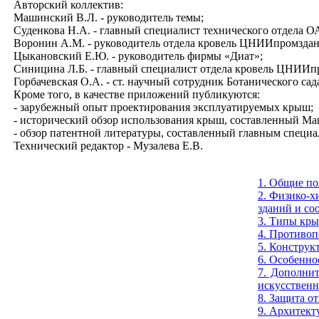
Авторский коллектив:
Машинский В.Л. - руководитель темы;
Суденкова Н.А. - главный специалист технического отдела 
Воронин А.М. - руководитель отдела кровель ЦНИИпромздани
Цыкановский Е.Ю. - руководитель фирмы «Диат»;
Синицина Л.Б. - главный специалист отдела кровель ЦНИИп
Горбачевская О.А. - ст. научный сотрудник Ботанического са
Кроме того, в качестве приложений публикуются:
- зарубежный опыт проектирования эксплуатируемых крыш;
- исторический обзор использования крыш, составленный Ма
- обзор патентной литературы, составленный главным специ
Технический редактор - Музалева Е.В.
1. Общие п
2. Физико-х
зданий и со
3. Типы кры
4. Противо
5. Конструк
6. Особенно
7. Дополнит
искусствен
8. Защита от
9. Архитект