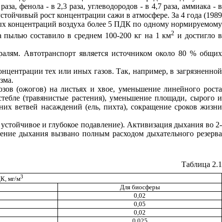
 фенола - в 2,3 раза, углеводородов - в 4,7 раза, аммиака - в
устойчивый рост концентрации сажи в атмосфере. За 4 года (1989
овых концентраций воздуха более 5 ПДК по одному нормируемому
2
на пылью составило в среднем 100-200 кг на 1 км
и достигло 
ралям. Автотранспорт является источником около 80 % общих
нцентрации тех или иных газов. Так, например, в загрязненной
зма.
ов (ожогов) на листьях и хвое, уменьшение линейного роста
стебле (травянистые растения), уменьшение площади, сырого и
них ветвей насаждений (ель, пихта), сокращение сроков жизни
- устойчивое и глубокое подавление). Активизация дыхания во 2-
вление дыхания вызвано полным расходом дыхательного резерва
Таблица 2.1
3
К, мг/м
Для биосферы
0,02
0,05
0,02
0,025