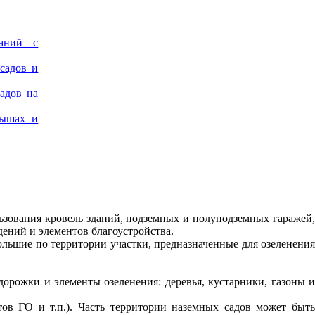
даний с
садов и
садов на
рышах и
ьзования кровель зданий, подземных и полуподземных гаражей,
ений и элементов благоустройства.
льшие по территории участки, предназначенные для озеленени
дорожки и элементы озеленения: деревья, кустарники, газоны 
в ГО и т.п.). Часть территории наземных садов может быт