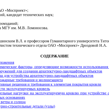
ОАО «Моспроект»;
й, кандидат технических наук;
ромзданий;
да МГУ им. М.В. Ломоносова.
шинским В.Л. и профессором Гуманитарного университета Тито
алистом технического отдела ОАО «Моспроект» Дроздовой Н.А.
СОДЕРЖАНИЕ
оложения
имические факторы, определяющие возможности использования
оружений для создания архитектурно-ландшафтных объектов
ш для устройства архитектурно-ландшафтных объектов
пожарные требования и молниезащита
тивные решения и требования к элементам покрытия кровли
сти эксплуатируемых кровель
ельные нагрузки на эксплуатируемую кровлю при устройстве 
ных основаниях
 ветра и солнца
урно-строительные детали (узлы)