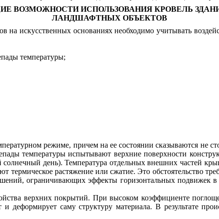
ИЕ ВОЗМОЖНОСТИ ИСПОЛЬЗОВАНИЯ КРОВЕЛЬ ЗДАНИ
ЛАНДШАФТНЫХ ОБЪЕКТОВ
в на искусственных основаниях необходимо учитывать воздейс
епады температуры;
пературном режиме, причем на ее состоянии сказываются не ст
репады температуры испытывают верхние поверхности конструк
й солнечный день). Температура отдельных внешних частей кр
ют термическое растяжение или сжатие. Это обстоятельство тр
шений, ограничивающих эффекты горизонтальных подвижек в ре
ойства верхних покрытий. При высоком коэффициенте поглоще
 и деформирует саму структуру материала. В результате про