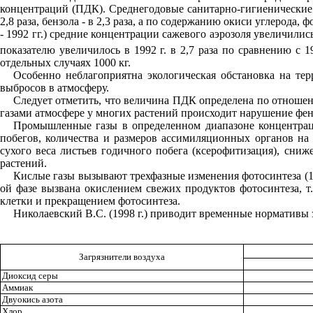
концентраций (ПДК). Среднегодовые санитарно-гигиенические но
2,8 раза, бензола - в 2,3 раза, а по содержанию окиси углерода
- 1992 гг.) средние концентрации сажевого аэрозоля увеличили
показателю увеличилось в 1992 г. в 2,7 раза по сравнению с 1
отдельных случаях 1000 кг.
Особенно неблагоприятна экологическая обстановка на те
выбросов в атмосферу.
Следует отметить, что величина ПДК определена по отношени
газами атмосфере у многих растений происходит нарушение фено
Промышленные газы в определенном диапазоне концентраци
побегов, количества и размеров ассимиляционных органов на 
сухого веса листьев годичного побега (ксерофитизация), сни
растений.
Кислые газы вызывают трехфазные изменения фотосинтеза (1-ая
ой фазе вызвана окислением свежих продуктов фотосинтеза, т
клетки и прекращением фотосинтеза.
Николаевский В.С. (1998 г.) приводит временные нормативы з
Загрязнители воздуха
Диоксид серы
Аммиак
Двуокись азота
Хлор