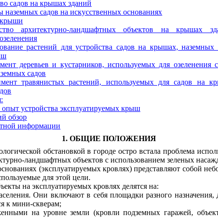
тво садов на крышах зданий
ы наземных садов на искусственных основаниях
е крыши
йство архитектурно-ландшафтных объектов на крышах з
озеленения
зование растений для устройства садов на крышах, наземных 
ыш
мент деревьев и кустарников, используемых для озеленения 
аземных садов
имент травянистых растений, используемых для садов на к
дов
:
 опыт устройства эксплуатируемых крыш
ий обзор
нтной информации
1. ОБЩИЕ ПОЛОЖЕНИЯ
логической обстановкой в городе остро встала проблема испол
ектурно-ландшафтных объектов с использованием зеленых насажд
нованиях (эксплуатируемых кровлях) представляют собой небо
спользуемые для этой цели.
екты на эксплуатируемых кровлях делятся на:
аселения. Они включают в себя площадки разного назначения, 
я к мини-скверам;
нными на уровне земли (кровли подземных гаражей, объекто