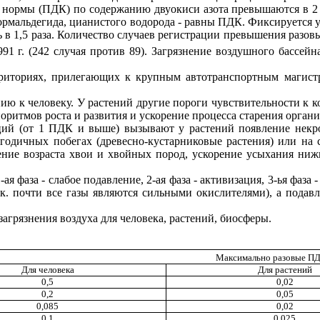
рмы (ПДК) по содержанию двуокиси азота превышаются в 2 раза,
, формальдегида, цианистого водорода - равны ПДК. Фиксируется 
сь в 1,5 раза. Количество случаев регистрации превышения раз
991 г. (242 случая против 89). Загрязнение воздушного бассей
рриториях, прилегающих к крупным автотранспортным магист
ю к человеку. У растений другие пороги чувствительности к ко
ритмов роста и развития и ускорение процесса старения органи
й (от 1 ПДК и выше) вызывают у растений появление некроз
годичных побегах (древесно-кустарниковые растения) или на 
жение возраста хвои и хвойных пород, ускорение усыхания ниж
 фаза - слабое подавление, 2-ая фаза - активизация, 3-ья фаза 
.к. почти все газы являются сильными окислителями), а пода
агрязнения воздуха для человека, растений, биосферы.
Максимально разовые ПД
Для человека
Для растений
0,5
0,02
0,2
0,05
0,085
0,02
0,1
0,025