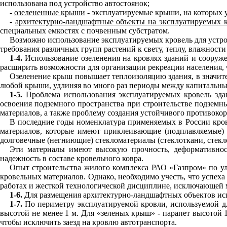
использована под устройство автостоянок;
-
озелененные крыши
- эксплуатируемые крыши, на которых у
-
архитектурно-ландшафтные объекты на эксплуатируемых 
специальных емкостях с почвенным субстратом.
Возможно использование эксплуатируемых кровель для устро
требования различных групп растений к свету, теплу, влажности 
1-4.
Использование озеленения на кровлях зданий и сооруже
расширить возможности для организации рекреации населения, 
Озеленение крыш повышает теплоизоляцию здания, в значите
любой крыши, удлиняя во много раз периоды между капитальн
1-5.
Проблема использования эксплуатируемых кровель зда
освоения подземного пространства при строительстве подзем
материалов, а также проблему создания устойчивого противокор
В последние годы номенклатура применяемых в России кров
материалов, которые имеют приклеивающие (подплавляемые) 
долговечные (негниющие) стекломатериалы (стеклоткани, стекло
Эти материалы имеют высокую прочность, деформативност
надежность в составе кровельного ковра.
Опыт строительства жилого комплекса РАО «Газпром» по ул
кровельных материалов. Однако, необходимо учесть, что успех
работах и жесткой технологической дисциплине, исключающей 
1-6.
Для размещения архитектурно-ландшафтных объектов ис
1-7.
По периметру эксплуатируемой кровли, используемой дл
высотой не менее 1 м. Для «зеленых крыш» - парапет высотой 
чтобы исключить заезд на кровлю автотранспорта.