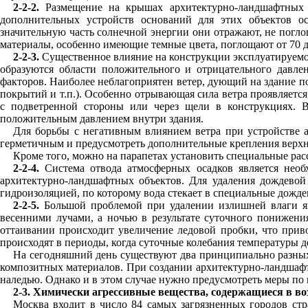
2-2-2.
Размещение на крышах архитектурно-ландшафтных 
дополнительных устройств оснований для этих объектов ос
значительную часть солнечной энергии они отражают, не поглощ
материалы, особенно имеющие темные цвета, поглощают от 70 до
2-2-3.
Существенное влияние на конструкции эксплуатируемой к
образуются области положительного и отрицательного давле
факторов. Наиболее неблагоприятен ветер, дующий на здание по
покрытий и т.п.). Особенно отрывающая сила ветра проявляется
с подветренной стороны или через щели в конструкциях. 
положительным давлением внутри здания.
Для борьбы с негативным влиянием ветра при устройстве 
герметичным и предусмотреть дополнительные крепления верхн
Кроме того, можно на парапетах установить специальные расс
2-2-4.
Система отвода атмосферных осадков является нео
архитектурно-ландшафтных объектов. Для удаления дождевой
гидроизоляцией, по которому вода стекает в специальные дожд
2-2-5.
Большой проблемой при удалении излишней влаги явл
весенними лучами, а ночью в результате суточного понижения
оттаивании происходит увеличение ледовой пробки, что приво
происходят в периоды, когда суточные колебания температуры дер
На сегодняшний день существуют два принципиально разных
композитных материалов. При создании архитектурно-ландшафтн
наледью. Однако и в этом случае нужно предусмотреть меры по 
2-3. Химически агрессивные вещества, содержащиеся в во
Москва входит в число 84 самых загрязненных городов стр