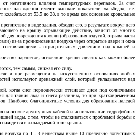
от негативного влияния температурных перепадов. За сче
ные насаждения имеют высокие показатели «альбедо», т.е.
 колебаться от 53,5 до 38, в то время как основные кровельные
епятствие в виде здания, обходят его, в результате вокруг нег
ывающего на крышу отрывающее действие, зависит от многих
ной для повреждения кровли (образования вздутий, отрыва части
овли) из-за проникновения воздуха через открытые двери и окна
мя составляющими - отрицательным давлением над крышей и
ройство парапетов, основание крыши сделать как можно более
оток, тем самым, снижая его силу.
исле и при размещении на искусственных основаниях любы
стей используют дренажный слой, который укладывается над
ной, когда снег периодически оттаивает днем под солнечным
ия для таяния льда и снега различны, то при кратковременном
ов. Наиболее благоприятные условия для образования наледей
ия на основе арматурных кабелей и использование гидрофобных
шней воды, с тем, чтобы не сталкиваться с проблемой борьбы с
я находится в охлаждаемой зоне крыши.
ия воздуха по 1 - 3 веществам выше 10 предельно допустимых