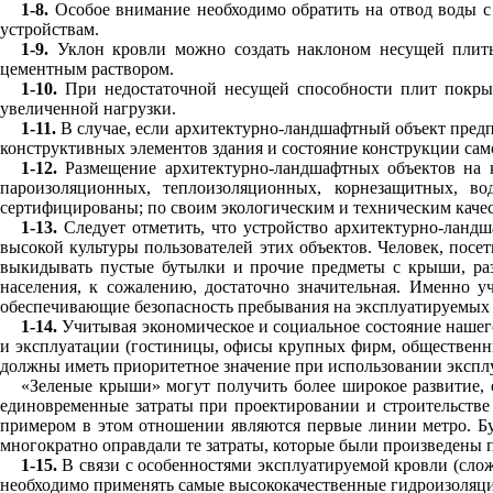
1-8.
Особое внимание необходимо обратить на отвод воды с
устройствам.
1-9.
Уклон кровли можно создать наклоном несущей плиты
цементным раствором.
1-10.
При недостаточной несущей способности плит покрыт
увеличенной нагрузки.
1-11.
В случае, если архитектурно-ландшафтный объект предп
конструктивных элементов здания и состояние конструкции с
1-12.
Размещение архитектурно-ландшафтных объектов на 
пароизоляционных, теплоизоляционных, корнезащитных, во
сертифицированы; по своим экологическим и техническим каче
1-13.
Следует отметить, что устройство архитектурно-ланд
высокой культуры пользователей этих объектов. Человек, посет
выкидывать пустые бутылки и прочие предметы с крыши, раз
населения, к сожалению, достаточно значительная. Именно 
обеспечивающие безопасность пребывания на эксплуатируемых 
1-14.
Учитывая экономическое и социальное состояние нашег
и эксплуатации (гостиницы, офисы крупных фирм, общественные 
должны иметь приоритетное значение при использовании эксп
«Зеленые крыши» могут получить более широкое развитие, 
единовременные затраты при проектировании и строительстве
примером в этом отношении являются первые линии метро. Буд
многократно оправдали те затраты, которые были произведены п
1-15.
В связи с особенностями эксплуатируемой кровли (слож
необходимо применять самые высококачественные гидроизоляц