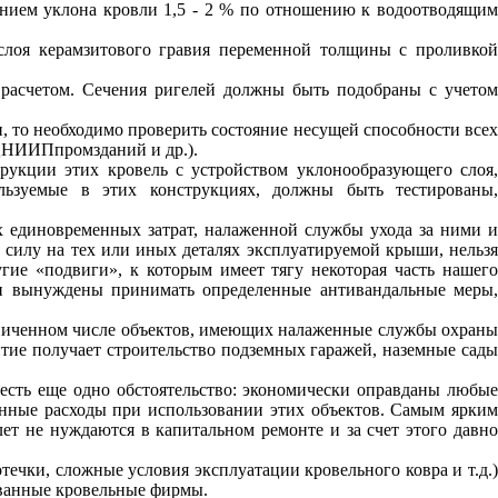
ением уклона кровли 1,5 - 2 % по отношению к водоотводящи
слоя керамзитового гравия переменной толщины с проливко
 расчетом. Сечения ригелей должны быть подобраны с учето
, то необходимо проверить состояние несущей способности все
ЦНИИПпромзданий и др.).
рукции этих кровель с устройством уклонообразующего слоя
льзуемые в этих конструкциях, должны быть тестированы,
х единовременных затрат, налаженной службы ухода за ними 
ь силу на тех или иных деталях эксплуатируемой крыши, нельзя
ие «подвиги», к которым имеет тягу некоторая часть нашего
ики вынуждены принимать определенные антивандальные меры,
раниченном числе объектов, имеющих налаженные службы охран
итие получает строительство подземных гаражей, наземные сады
есть еще одно обстоятельство: экономически оправданы любые
онные расходы при использовании этих объектов. Самым ярким
ет не нуждаются в капитальном ремонте и за счет этого давно
течки, сложные условия эксплуатации кровельного ковра и т.д.)
ованные кровельные фирмы.