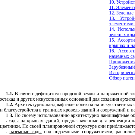
10. Устройс
11. Элемент
12. Зелены
13. Устро
элементами 
14. Исполь
зеленых кр
15. Ассорти
крышах и н
16. Ассорт
наземных са
Приложения
Зарубежный
Историческ
Обзор пате
1-1.
В связи с дефицитом городской земли и напряженной эко
эстакад и других искусственных оснований для создания архит
1-2.
Архитектурно-ландшафтные объекты на искусственных ос
и благоустройства в границах кровель зданий и сооружений и и
1-3.
По своему использованию архитектурно-ландшафтные объ
-
сады на крышах зданий
, предназначенные для рекреации н
цветники. По своей планировочной структуре они приближаютс
-
наземные сады
над подземными сооружениями, расположе