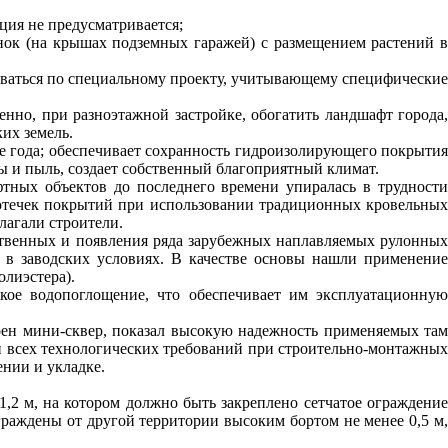
ция не предусматривается;
оянок (на крышах подземных гаражей) с размещением растений 
оваться по специальному проекту, учитывающему специфические
енно, при разноэтажной застройке, обогатить ландшафт города
их земель.
е года; обеспечивает сохранность гидроизолирующего покрытия
 и пыль, создает собственный благоприятный климат.
тных объектов до последнего времени упиралась в трудност
ротечек покрытий при использовании традиционных кровельных
лагали строители.
ственных и появления ряда зарубежных наплавляемых рулонных
 в заводских условиях. В качестве основы нашли применение
олиэстера).
кое водопоглощение, что обеспечивает им эксплуатационную
оен мини-сквер, показал высокую надежность применяемых там
ии всех технологических требований при строительно-монтажных
нии и укладке.
,2 м, на котором должно быть закреплено сетчатое ограждени
граждены от другой территории высоким бортом не менее 0,5 м,