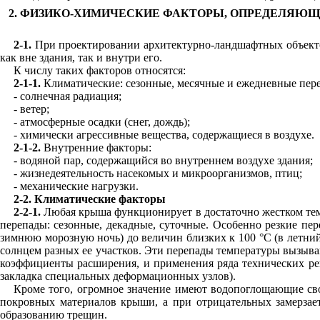
2. ФИЗИКО-ХИМИЧЕСКИЕ ФАКТОРЫ, ОПРЕДЕЛЯЮЩ
2-1.
При проектировании архитектурно-ландшафтных объекто
как вне здания, так и внутри его.
К числу таких факторов относятся:
2-1-1.
Климатические: сезонные, месячные и ежедневные пер
- солнечная радиация;
- ветер;
- атмосферные осадки (снег, дождь);
- химически агрессивные вещества, содержащиеся в воздухе.
2-1-2.
Внутренние факторы:
- водяной пар, содержащийся во внутреннем воздухе здания;
- жизнедеятельность насекомых и микроорганизмов, птиц;
- механические нагрузки.
2-2. Климатические факторы
2-2-1.
Любая крыша функционирует в достаточно жестком тем
перепады: сезонные, декадные, суточные. Особенно резкие пе
зимнюю морозную ночь) до величин близких к 100 °С (в летни
солнцем разных ее участков. Эти перепады температуры вызыва
коэффициенты расширения, и применения ряда технических ре
закладка специальных деформационных узлов).
Кроме того, огромное значение имеют водопоглощающие св
покровных материалов крыши, а при отрицательных замерзает
образованию трещин.