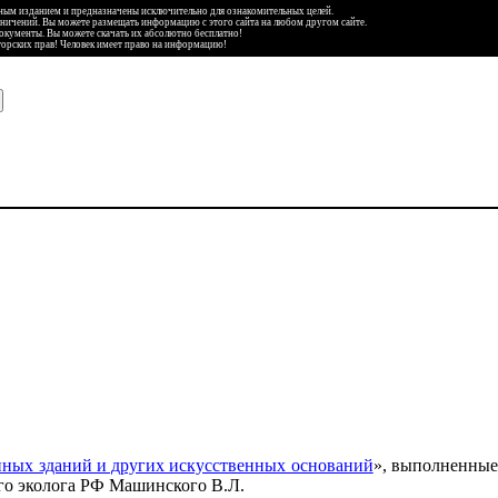
ьным изданием и предназначены исключительно для ознакомительных целей.
аничений. Вы можете размещать информацию с этого сайта на любом другом сайте.
документы. Вы можете скачать их абсолютно бесплатно!
торских прав! Человек имеет право на информацию!
нных зданий и других искусственных оснований
», выполненны
го эколога РФ Машинского В.Л.