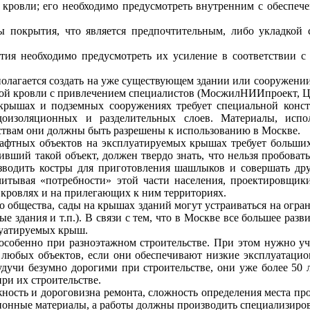
 кровли; его необходимо предусмотреть внутренним с обеспеч
 покрытия, что является предпочтительным, либо укладкой 
ия необходимо предусмотреть их усиление в соответствии с
олагается создать на уже существующем здании или сооружении
амой кровли с привлечением специалистов (МосжилНИИпроект, 
крышах и подземных сооружениях требует специальной конст
доизоляционных и разделительных слоев. Материалы, испо
ствам они должны быть разрешены к использованию в Москве.
шафтных объектов на эксплуатируемых крышах требует больши
ивший такой объект, должен твердо знать, что нельзя пробоват
водить костры для приготовления шашлыков и совершать друг
учитывая «потребности» этой части населения, проектировщ
кровлях и на прилегающих к ним территориях.
о общества, сады на крышах зданий могут устраиваться на ог
здания и т.п.). В связи с тем, что в Москве все большее разв
луатируемых крыш.
особенно при разноэтажном строительстве. При этом нужно уч
 любых объектов, если они обеспечивают низкие эксплуатаци
учи безумно дорогими при строительстве, они уже более 50 л
ри их строительстве.
ность и дороговизна ремонта, сложность определения места про
ионные материалы, а работы должны производить специализир