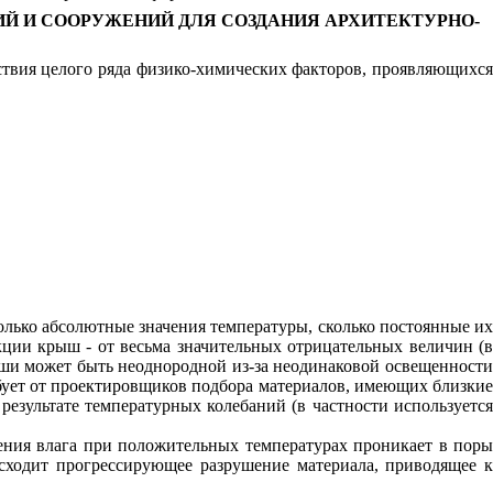
Й И СООРУЖЕНИЙ ДЛЯ СОЗДАНИЯ АРХИТЕКТУРНО-
твия целого ряда физико-химических факторов, проявляющихся
олько абсолютные значения температуры, сколько постоянные и
ции крыш - от весьма значительных отрицательных величин (в
ыши может быть неоднородной из-за неодинаковой освещенности
ебует от проектировщиков подбора материалов, имеющих близкие
зультате температурных колебаний (в частности используется
ния влага при положительных температурах проникает в поры
исходит прогрессирующее разрушение материала, приводящее к