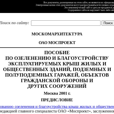
Все документы, размещенные на этом сайте, не являются их официал
Электронные копии этих документов могут распространяться без всяких огр
Это некоммерческий сайт и здесь не продаются 
Содержимое сайта не нарушает чьих-либо ав
Поиск по сайту:
МОСКОМАРХИТЕКТУРА
ОАО МОСПРОЕКТ
ПОСОБИЕ
ПО ОЗЕЛЕНЕНИЮ И БЛАГОУСТРОЙСТВУ
ЭКСПЛУАТИРУЕМЫХ КРЫШ ЖИЛЫХ И
ОБЩЕСТВЕННЫХ ЗДАНИЙ, ПОДЗЕМНЫХ И
ПОЛУПОДЗЕМНЫХ ГАРАЖЕЙ, ОБЪЕКТОВ
ГРАЖДАНСКОЙ ОБОРОНЫ И
ДРУГИХ СООРУЖЕНИЙ
Москва 2001 г.
ПРЕДИСЛОВИЕ
ованию озеленения и благоустройства крыш жилых и обществе
едакцией главного специалиста ОАО «Моспроект», заслуженно