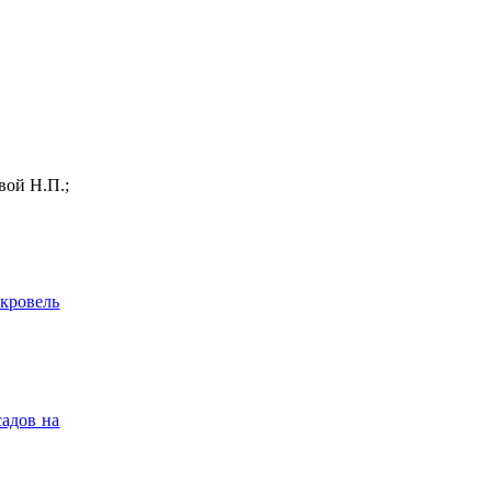
вой Н.П.;
 кровель
садов на