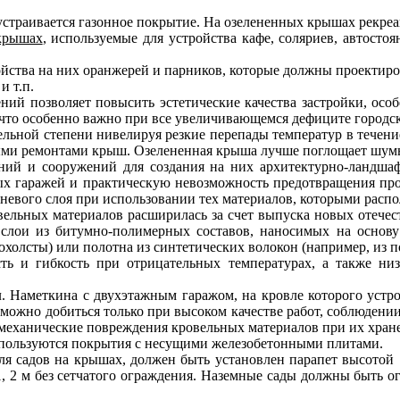
страивается газонное покрытие. На озелененных крышах рекреа
крышах
, используемые для устройства кафе, соляриев, автост
йства на них оранжерей и парников, которые должны проектир
и т.п.
ний позволяет повысить эстетические качества застройки, особ
что особенно важно при все увеличивающемся дефиците городск
льной степени нивелируя резкие перепады температур в течени
ыми ремонтами крыш. Озелененная крыша лучше поглощает шумы
ний и сооружений для создания на них архитектурно-ландшаф
ных гаражей и практическую невозможность предотвращения п
невого слоя при использовании тех материалов, которыми распо
ельных материалов расширилась за счет выпуска новых отече
слои из битумно-полимерных составов, наносимых на основу
холсты) или полотна из синтетических волокон (например, из п
ь и гибкость при отрицательных температурах, а также низ
. Наметкина с двухэтажным гаражом, на кровле которого устр
а можно добиться только при высоком качестве работ, соблюден
механические повреждения кровельных материалов при их хране
пользуются покрытия с несущими железобетонными плитами.
я садов на крышах, должен быть установлен парапет высотой 1
1, 2 м без сетчатого ограждения. Наземные сады должны быть о