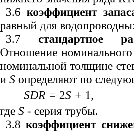
3.6
коэффициент запа
равный для водопроводных
3.7
стандартное 
Отношение номинального
номинальной толщине ст
и
S
определяют по следую
SDR
=
2
S
+
1,
где
S
-
серия трубы.
3.8
коэффициент сниж