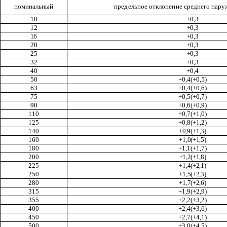
номинальный
предельное отклонение
среднего нару
10
+0,3
12
+0,3
16
+0,3
20
+0,3
25
+0,3
32
+0,3
40
+0,4
50
+0,4(+0,5)
63
+0,4(+0,6)
75
+0,5(+0,7)
90
+0,6(+0,9)
110
+0,7(+1,0)
125
+0,8(+1,2)
140
+0,9(
+
1,3)
160
+1,0(+1,5)
180
+1,1(+1,7)
200
+1,2(+1,8)
225
+1,4(+2,1)
250
+1,5(+2,3)
280
+1,7(+2,6)
315
+1,9(+2,9)
355
+2,2(+3,2)
400
+2,4(+3,6)
450
+2,7(+4,1)
500
+3,0(+4,5)