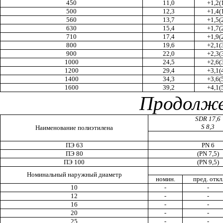
450
11,0
+1,2(
500
12,3
+1,4(
560
13,7
+1,5(
630
15,4
+1,7(
710
17,4
+1,9(
800
19,6
+2,1(
900
22,0
+2,3(
1000
24,5
+2,6(
1200
29,4
+3,1(
1400
34,3
+3,6(
1600
39,2
+4,1(
Продолже
SDR
17,6
S 8,3
Наименование полиэтилена
ПЭ
63
PN 6
ПЭ
80
(PN 7,5)
ПЭ
100
(PN 9,5)
Номинальный наружный диаметр
номин.
пред. откл
10
-
-
12
-
-
16
-
-
20
-
-
25
-
-