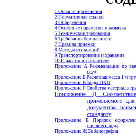
1 Область применения
2 Нормативные ссылки
3 Определения
4 Основные параметры и размеры
5 Технические требования
6 Требования безопасности
7 Правила приемки
8 Методы испытаний
9 Транспортирование и хранение
10 Гарантии изготовителя
Приложение А
Рекомендации по выб
сред
Приложение Б
Расчетная масса 1 м тр
Приложение В
Коды ОКП
Приложение Г
Свойства материала тр
Приложение Д
Соответств
применяемого для
документам наиме
стандарту
Приложение Е
Порядок оформлен
внешнего вида
Приложение Ж
Библиография