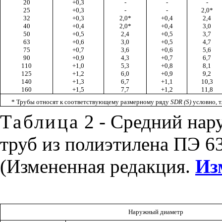
20
+0,3
-
-
-
25
+0,3
-
-
2,0*
32
+0,3
2,0*
+0,4
2,4
40
+0,4
2,0*
+0,4
3,0
50
+0,5
2,4
+0,5
3,7
63
+0,6
3,0
+0,5
4,7
75
+0,7
3,6
+0,6
5,6
90
+0,9
4,3
+0,7
6,7
110
+1,0
5,3
+0,8
8,1
125
+1,2
6,0
+0,9
9,2
140
+1,3
6,7
+1,1
10,3
160
+1,5
7,7
+1,2
11,8
* Трубы относят к соответствующему размерному ряду
SDR
(
S
)
условно, т
Таблица
2 -
Средний нар
труб из полиэтилена ПЭ 6
(Измененная редакция.
Из
Наружный диаметр