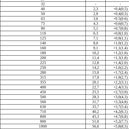
32
-
-
40
2,3
+0,4(0,5)
50
2,9
+0,4(0,5)
63
3,6
+0.5(0.6)
75
4,3
+0,6(0,7)
90
5,1
+0,7(0,8)
110
6,3
+0,8(1,0)
125
7,1
+0,9(1,1)
140
8,0
+1,0(1,2)
160
9,1
+1,1(1,4)
180
10,2
+1,2(1,6)
200
11,4
+1,3(1,8)
225
12,8
+1,4(2,0)
250
14,2
+1,6(2,2)
280
15,9
+1,7(2,4)
315
17,9
+1,9(2,7)
355
20,1
+2,2(3,1)
400
22,7
+2,4(3,5)
450
25,5
+2,7(3,9)
500
28,3
+3,0(4,3)
560
31,7
+3,3(4,8)
630
35,7
+3,7(5,4)
710
40,2
+4,2(6,1)
800
45,3
+4,7(6,8)
900
51,0
+5,2(7,7)
1000
56,6
+5,8(8,5)