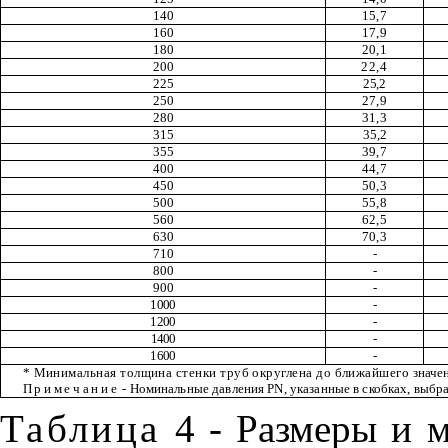
140
15,7
160
17,9
180
20,1
200
22,4
225
25,2
250
27,9
280
31,3
315
35,2
355
39,7
400
44,7
450
50,3
500
55,8
560
62,5
630
70,3
710
-
800
-
900
-
1000
-
1200
-
1400
-
1600
-
*
Минимальная толщина стенки труб округлена до ближайшего
значен
Примечание
- Номинальные давления
PN
, указанные в скобках, выбр
Таблица
4 - Размеры и м