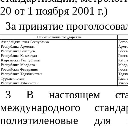
20 от 1 ноября 2001 г.)
За принятие проголосова
Наименование государства
Азербайджанская Республика
Азгос
Республика Армения
Армго
Республика Беларусь
Госст
Республика Казахстан
Госст
Кыргызская Республика
Кыргы
Республика Молдова
Молдо
Российская Федерация
Госст
Республика Таджикистан
Таджи
Туркменистан
Главг
Республика Узбекистан
Узгос
3 В настоящем стан
международного стан
полиэтиленовые для в