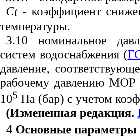
С
-
коэффициент снижен
t
температуры.
3.10 номинальное да
систем водоснабжения (
Г
давление, соответствующ
рабочему давлению МОР 
5
10
Па (бар) с учетом коэ
(Измененная редакция.
4 Основные параметры