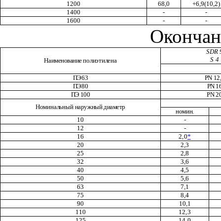
1200
68,0
+6,9(10,2)
1400
-
-
1600
-
-
Окончан
SDR
S 4
Наименование
полиэтилена
ПЭ
63
PN 12
ПЭ
80
PN 1
ПЭ
100
PN
2
Номинальный
наружный диаметр
номин.
10
-
12
-
16
2,0
*
20
2,3
25
2,8
32
3,6
40
4,5
50
5,6
63
7,1
75
8,4
90
10,1
110
12,3
125
14,0