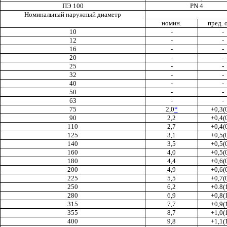
ПЭ
100
PN 4
Номинальный наружный диаметр
номин.
пред. 
10
-
-
12
-
-
16
-
-
20
-
-
25
-
-
32
-
-
40
-
-
50
-
-
63
-
-
75
2,0
*
+0,3(
90
2,2
+0,4(
110
2,7
+0,4(
125
3,1
+0,5(
140
3,5
+0,5(
160
4,0
+0,5(
180
4,4
+0,6(
200
4,9
+0,6(
225
5,5
+0,7(
250
6,2
+0.8(
280
6,9
+0,8(
315
7,7
+0,9(
355
8,7
+1,0(
400
9,8
+1,1(