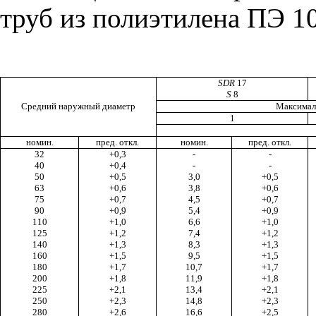
труб из полиэтилена ПЭ 1
SDR
17
S
8
Средний наружный диаметр
Максимал
1
номин.
пред. откл.
номин.
пред. откл.
32
+0,3
-
-
40
+0,4
-
-
50
+0,5
3,0
+0,5
63
+0,6
3,8
+0,6
75
+0,7
4,5
+0,7
90
+0,9
5,4
+0,9
110
+1,0
6,6
+1,0
125
+1,2
7,4
+1,2
140
+1,3
8,3
+1,3
160
+1,5
9,5
+1,5
180
+1,7
10,7
+1,7
200
+1,8
11,9
+1,8
225
+2,1
13,4
+2,1
250
+2,3
14,8
+2,3
280
+2,6
16,6
+2,5