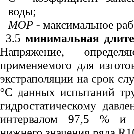
воды;
МОР -
максимальное раб
3.5
минимальная длит
Напряжение, определя
применяемого для изгото
экстраполяции на срок сл
°
С данных испытаний тру
гидростатическому давл
интервалом 97,5 % и 
нижнего значения ряда
R
1