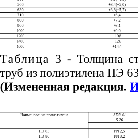
560
+3,4(+5,0)
630
+3,8(+5,7)
710
+6,4
800
+7,2
900
+8,1
1000
+9,0
1200
+10,8
1400
+12,6
1600
+14,4
Таблица
3 -
Толщина ст
труб из
полиэтилена ПЭ 63
(Измененная редакция.
И
Наименование полиэтилена
SDR 41
S 20
ПЭ
63
PN 2,5
ПЭ
80
PN 3,2