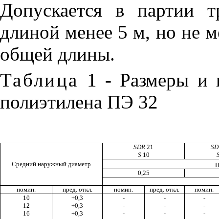
Допускается в партии т
длиной менее 5 м, но не м
общей длины.
Таблица
1 - Размеры и 
полиэтилена ПЭ 32
SDR
21
S
S
10
Средний наружный диаметр
Н
0,25
номин.
пред. откл.
номин.
пред. откл.
номин.
10
+0,3
-
-
-
12
+0,3
-
-
-
16
+0,3
-
-
-