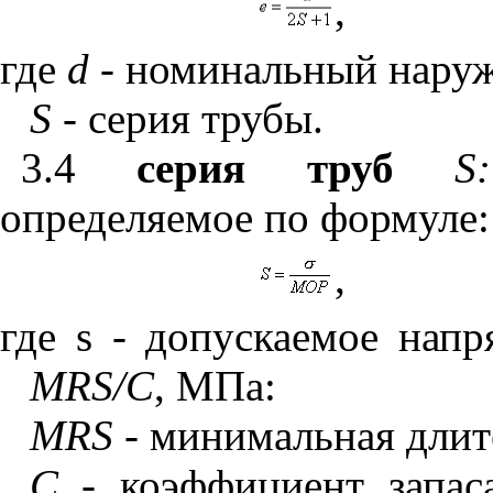
,
где
d
-
номинальный наруж
S
-
серия трубы.
3.4
серия труб
S
определяемое по формуле:
,
где
s
- допускаемое напря
MRS
/
C
,
МПа:
MRS
-
минимальная длит
С -
коэффициент запас