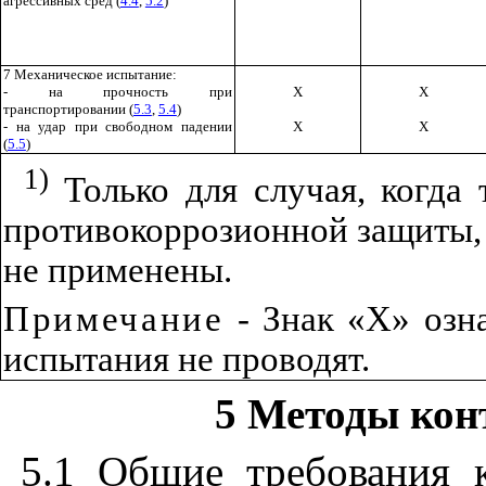
агрессивных сред (
4.4
,
5.2
)
7 Механическое испытание:
- на прочность при
X
X
транспортировании (
5.3
,
5.4
)
- на удар при свободном падении
X
X
(
5.5
)
1)
Только для случая, когда
противокоррозионной защиты, 
не применены.
Примечание
- Знак «
X
» озн
испытания не проводят.
5 Методы кон
5.1 Общие требования 