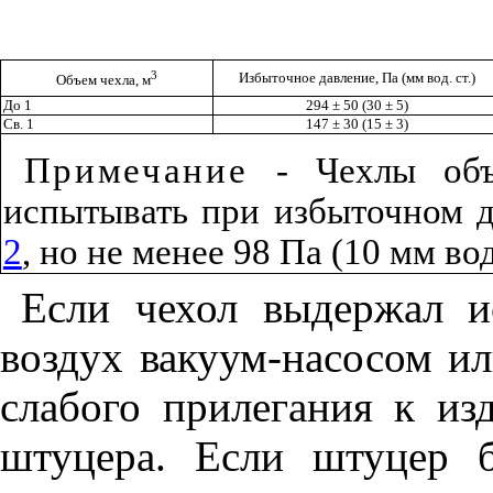
3
Избыточное давление, Па (мм вод. ст.)
Объем чехла, м
До 1
294 ± 50 (30 ± 5)
Св. 1
147 ± 30 (15
±
3)
Примечание
- Чехлы об
испытывать при избыточном д
2
, но не менее 98 Па (10 мм вод.
Если чехол выдержал и
воздух вакуум-насосом и
слабого прилегания к из
штуцера. Если штуцер 