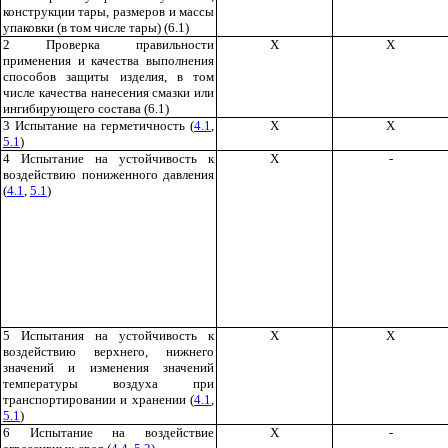
конструкции тары, размеров и массы
упаковки (в том числе тары) (6.1)
2 Проверка правильности
X
X
применения и качества выполнения
способов защиты изделия, в том
числе качества нанесения смазки или
ингибирующего состава (6.1)
3 Испытание на герметичность (
4.1
,
X
X
5.1
)
4 Испытание на устойчивость к
X
-
воздействию пониженного давления
(
4.1
,
5.1
)
5 Испытания на устойчивость к
X
X
воздействию верхнего, нижнего
значений и изменения значений
температуры воздуха при
транспортировании и хранении (
4.1
,
5.1
)
6 Испытание на воздействие
X
-