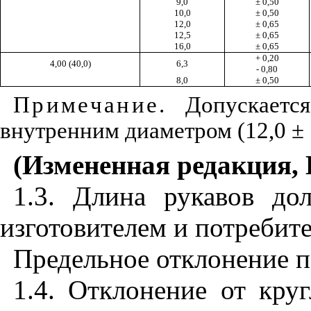
9,0
± 0,50
10,0
± 0,50
12,0
± 0,65
12,5
± 0,65
16,0
± 0,65
+ 0,20
4,00 (40,0)
6,3
- 0,80
8,0
± 0,50
Примечание
. Допускаетс
внутренним диаметром (12,0 ± 1,0
(Измененная редакция, 
1.3. Длина рукавов до
изготовителем и потребит
Предельное отклонение п
1.4. Отклонение от круг