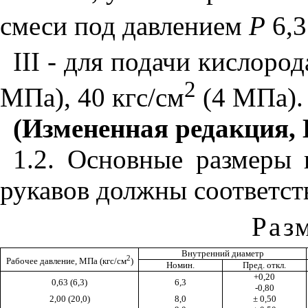
смеси под давлением
Р
6,3
III
- для подачи кислоро
2
МПа), 40 кгс/см
(4 МПа).
(Измененная редакция, 
1.2. Основные размеры
рукавов должны соответст
Раз
Внутренний диаметр
2
Рабочее давление, МПа (кгс/см
)
Номин.
Пред. откл.
+0,20
0,63 (6,3)
6,3
-0,80
2,00 (20,0)
8,0
± 0,50