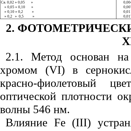
Св. 0,02 »
0,05
»
0,00
» 0,05 »
0,10
»
0,00
» 0,10 »
0,2
»
0,01
» 0,2
»
0,5
»
0,01
2. ФОТОМЕТРИЧЕСК
Х
2.1. Метод основан на
хромом (
VI
) в серноки
красно-фиолетовый цв
оптической плотности ок
волны 546 нм.
Влияние
Fe
(
III
) устра