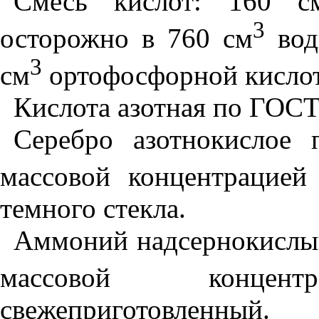
Смесь кислот: 160 с
3
осторожно в 760 см
вод
3
см
ортофосфорной кисло
Кислота азотная по ГОСТ
Серебро азотнокислое
массовой концентрацией
темного стекла.
Аммоний надсернокислый
массовой конце
свежеприготовленный.