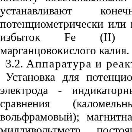
устанавливают кон
потенциометрически или 
избыток
Fe
(
II
) 
марганцовокислого калия.
3.2.
Аппаратура и реа
Установка для потенцио
электрода - индикатор
сравнения (каломель
вольфрамовый); магнитн
милливольтметр посто