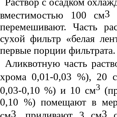
Раствор с осадком охлаж
3
вместимостью 100 см
д
перемешивают. Часть ра
сухой фильтр «белая лен
первые порции фильтрата.
Аликвотную часть раств
хрома 0,01-0,03 %), 20 
3
0,03-0,10 %) и 10 см
(пр
0,10 %) помещают в ме
3
3
см
,
приливают 3 см
с