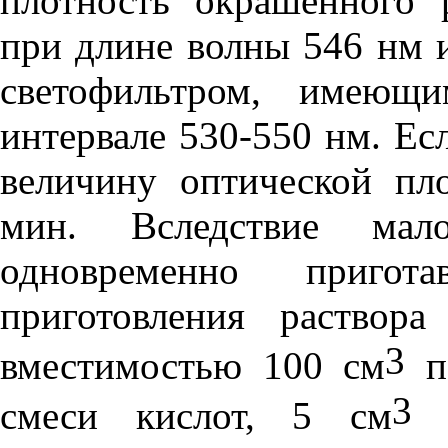
плотность окрашенного 
при длине волны 546 нм 
светофильтром, имеющ
интервале 530-550 нм. Ес
величину оптической пл
мин. Вследствие мало
одновременно приго
приготовления раствор
3
вместимостью 100 см
п
3
смеси кислот, 5 см
р