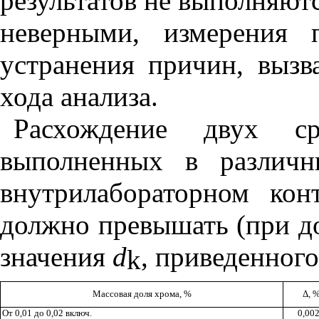
результатов не выполняютс
неверными, измерения 
устранения причин, выз
хода анализа.
Расхождение двух сре
выполненных в различн
внутрилабораторном кон
должно превышать (при до
значения
d
, приведенног
k
Массовая доля хрома, %
Δ
,
От 0,01 до 0,02 включ.
0,00