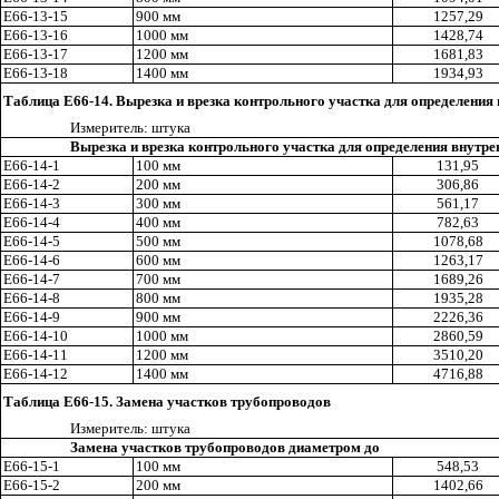
Е66-13-15
900 мм
1257,29
Е66-13-16
1000 мм
1428,74
Е66-13-17
1200 мм
1681,83
Е66-13-18
1400 мм
1934,93
Таблица Е66-14. Вырезка и врезка контрольного участка для определения 
И
з
мерител
ь
: штука
Вырезка и врезка контрольного участка для определения внутре
Е66-14-1
100 мм
131,95
Е66-14-2
200 мм
306,86
Е66-14-3
300 мм
561,17
Е66-14-4
400 мм
782
,6
3
Е66-
1
4-5
500 мм
1078,68
Е66-14-6
600 мм
1263,17
Е66-
1
4-7
700 мм
1689,26
Е66-14-8
800 мм
1935,28
Е66-14-9
900 мм
2226,36
Е66-14-10
1000 мм
2860,59
Е66-14-11
1200 мм
3510,20
Е66-14-12
1400 мм
4716,88
Таблица Е66-15. Замена участков трубопроводов
Измерител
ь
: штука
Замена участков трубопроводов диаметром до
Е66-15-1
100 мм
548,53
E
66-15-2
200 мм
1402,66