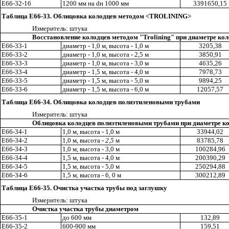
Е66-32-16
1200 мм на
d
н 1000 мм
3391650
,1
5
Таблица Е66-33. Облицовка колодцев методом <TROLINING>
Измерител
ь
: ш
тука
Восстановление колодцев методом "Trolining" при диаметре кол
Е66-33-1
диаметр - 1
,0
м
,
высота - 1
,0
м
3205
,3
8
Е66-33-2
диаметр - 1
,0
м, высота - 2
,5
м
3850
,9
1
Е66-33-3
диаметр - 1
,0
м, высота - 3
,0
м
4635,26
Е66-33-4
диаметр - 1
,5
м, высота - 4
,0
м
7978,73
Е66-33-5
диаметр - 1
,5
м, высота - 5
,0
м
9894,25
Е66-33-6
диаметр - 1,5 м, высота - 6,0 м
12057
,5
7
Таблица Е66-34. Облицовка колодцев полиэтиленовыми трубами
Измерител
ь
:
ш
тука
Облицовка колодцев полиэтиленовыми трубами при диаметре ко
Е66-34-1
1
,0
м, высота - 1
,0
м
33944,02
Е66
-
34-2
1
,0
м, высота -
2
,5
м
83785,78
Е66-34-3
1,0 м, высота - 3,0 м
100284
,9
6
Е66-34-4
1
,5
м, высота - 4
,0
м
200390
,2
9
Е66-34-5
1,5 м, высота - 5,0 м
250294
,8
8
Е66-34-6
1
,5
м, высота - 6
,
0
м
300212,89
Таблица Е66-35. Очистка участка трубы под заглушку
Измерител
ь
: штука
Очистка участка трубы диаметром
Е66-35-1
до 600 мм
132
,8
9
Е66-35-2
600-900 мм
159,51