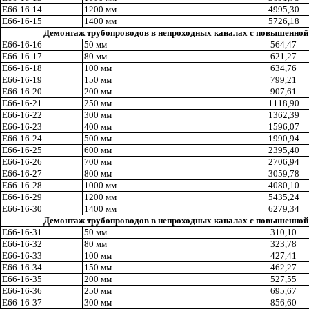
Е66-16-14
1200 мм
4995
,3
0
Е66-16-15
1400 мм
5726
,1
8
Демонтаж трубопроводов в непроходных каналах с повышенной
Е66-16-16
50 мм
564
,4
7
Е66-16-17
80 мм
621,27
Е66-16-18
100 мм
634,76
Е66-16-19
150 мм
799
,2
1
Е66-16-20
200 мм
907
,6
1
Е66-16-21
250 мм
1118,90
Е66-16-22
300 мм
1362
,3
9
Е66-16-23
400 мм
1596,07
Е66-16-24
500 мм
1990
,9
4
E
66-16-25
600 мм
2395
,4
0
Е66-16-26
700 мм
2706,94
Е66-16-27
800 мм
3059
,7
8
Е66-16-28
1000 мм
4080,10
Е66-16-29
1200 мм
5435,24
Е66-16-30
1400 мм
6279
,3
4
Демонтаж трубопроводов в непроходных каналах с повышенной 
Е66
-1
6
-3
1
50 мм
310
,1
0
Е66-16-32
80 мм
323,78
Е66-16-33
100 мм
427,41
Е66-16-34
150 мм
462,27
Е66-16-35
200 мм
527,55
Е66-16-36
250 мм
695
,6
7
Е66-16-37
300 мм
856
,6
0