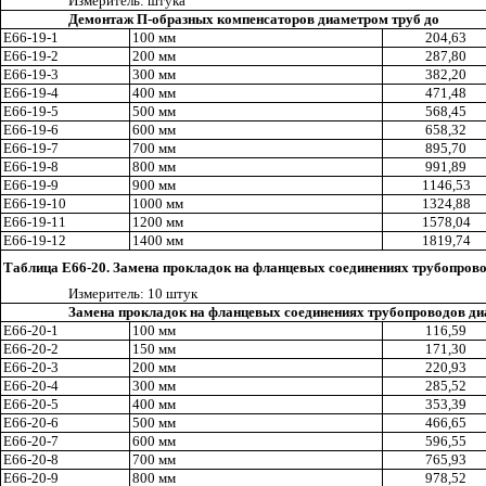
Измерител
ь
: штука
Демонтаж П-образных компенсаторов диаметром труб до
Е66-19-1
100 мм
204
,6
3
Е66-19-2
200 мм
287,80
Е66-19-3
300 мм
382,20
Е66-19-4
400 мм
471
,4
8
Е66-19-5
500 мм
568
,4
5
Е66-
1
9-6
600 мм
658,32
Е66-19-7
700 мм
895
,7
0
Е66-19-8
800 мм
991
,8
9
Е66-
1
9-9
900 мм
1146,53
E
66-
1
9-10
1000 мм
1324
,8
8
Е66-19-
1
1
1200 мм
1578
,0
4
Е66-
1
9-12
1400 мм
1819
,74
Таблица Е66-20. Замена прокладок на фланцевых соединениях трубопров
Измерите
ль
: 10 шту
к
Замена прокладок на фланцевых соединениях трубопроводов ди
Е66-20-1
100 мм
116,59
Е66-20-2
150 мм
171,3
0
Е66-20-3
200 мм
220
,
93
Е66-20-4
300 мм
285
,5
2
Е66-20-5
400 мм
353
,
39
Е66-
20
-6
500 мм
466
,
65
Е66-20-7
600 мм
596
,5
5
Е66-20-8
700 мм
765
,9
3
Е66-
20
-9
800 мм
978
,52