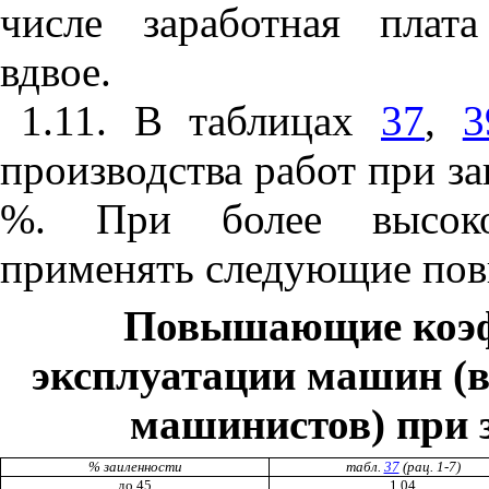
числе заработная плат
вдвое.
1.
11.
В таблицах
37
,
3
производства работ при з
%. При более высоко
применять следующие по
Повышающие коэф
эксплуатации машин (в
машинистов) при 
% за
ил
ен
ности
табл.
37
(ра
ц
. 1
-
7)
до 45
1,04