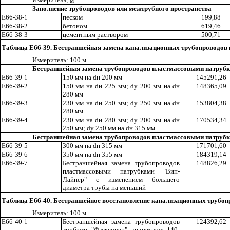
Измерител
ь
: м
Заполнение трубопроводов или межтрубного пространства
Е66-38-
1
песком
199,88
Е66-38-2
бетоном
619
,4
6
Е66-38-3
цемент
н
ым раствором
500
,7
1
Таблица Е66-39. Бестра
ншейная замена канализационных трубопроводов
Из
м
ерител
ь
: 100 м
Бестраншейная замена трубопроводов пластмассовыми патрубк
Е66-39-1
150 мм на
d
н
200 мм
145291,26
Е66-39-2
150 мм на
d
н
225 мм;
dy
200 мм на
d
н
148365,09
280 мм
Е66-39-3
230 мм на
d
н
250 мм;
dy
250 мм на
d
н
153804
,3
8
280 мм
Е66-39-4
230 мм на
d
н
280 мм;
dy
200 мм на
d
н
170534
,3
4
2
5
0 мм;
dy
250 мм на
d
н
315 мм
Бестраншейная замена трубопроводов пластмассовыми патрубк
Е66-39-5
300 мм на
d
н
31
5
мм
171701
,6
0
Е66-39-6
350 мм на
d
н
355 мм
184319
,1
4
Е66-39-7
Бестраншейная замена трубопроводов
148826
,
29
пластмассовыми патрубками
"
Вип-
Лайнер
"
с изменением
б
ольшего
диаметра трубы на меньший
Таблица Е66-40. Бестраншейное восстановление канализационных трубоп
Измерител
ь
: 100 м
Е66-40-
1
Бестраншейная замена трубопроводов
124392
,6
2
трубами
"Ф
ле
к
сорен
"
диаметром 140-