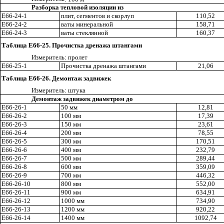
Разборка тепловой изоляции из
Е66-24-1
плит, сегментов и скорлуп
110,52
Е66-24-2
ваты минеральной
158,71
Е66-24-3
ваты стеклянной
160
,3
7
Таблица Е66-25. Прочистка дренажа штангами
И
з
мерител
ь
: пролет
Е66-25-
1
Прочистка
д
ренажа штангами
21,0
6
Таблица Е66-26. Демонтаж задвижек
Измерител
ь
: шту
к
а
Демонтаж задвижек диаметром до
Е66-26-1
50 мм
12,81
Е66-26-2
100 мм
17,39
Е66-26-3
150 мм
23
,6
1
Е66-26-4
200 мм
78,55
Е66-26-5
300 мм
170,51
Е66-26-6
400 мм
232,79
Е66-26-7
500 мм
289,44
Е66-26-8
600 мм
359,09
Е66-26-9
700 мм
446,32
Е66-2
6
-10
8
00 мм
552
,0
0
Е66-26-11
900 мм
634
,9
1
Е66-26-
1
2
1000 мм
734,90
Е66-2
6
-13
1200 мм
920
,2
2
Е66-26-14
1400 мм
1092,74