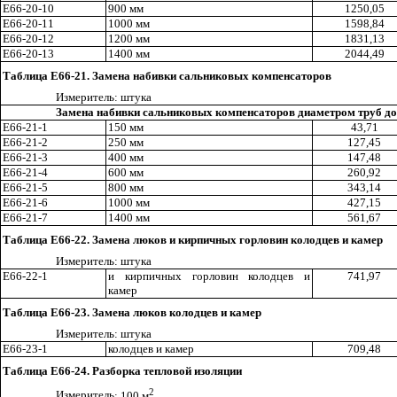
E
66-
20
-10
900 мм
1250,05
Е66-20-
1
1
1000 мм
1598,84
Е66-
20
-12
1200 мм
1831,13
Е66-20-13
1400 мм
2044
,4
9
Таблица Е66-21. Замена набивки сальниковых компенсаторов
Измерител
ь
:
ш
тука
Замена набивки сальниковых компенсаторов диаметром труб до
Е66-21-1
150 мм
43,71
Е66-2
1
-2
250 мм
127,45
Е66-21-3
400 мм
147,48
Е66-21-4
600 мм
260
,9
2
Е66-21-5
800 мм
343,14
Е66-21-6
1000 мм
427
,1
5
Е66-21-7
1400 мм
561
,6
7
Таблица Е66-22. Замена люков и кирпичных горловин колодцев и камер
Измерител
ь
: штука
Е66-22-1
и кирпичных горловин колодцев и
741,97
камер
Таблица Е66-23. Замена люков колодцев и камер
Измерител
ь
: штука
Е66-23-1
колодцев и камер
709,48
Таблица Е66-24. Разборка тепловой изоляции
2
Измерител
ь
: 100 м