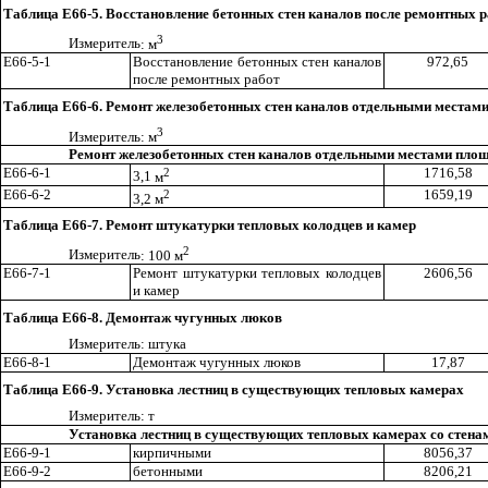
Таблица Е66-5. Восстановление бетонных стен каналов после ремонтных 
3
Измерител
ь
: м
Е66-5-1
Восстановление бетонных стен каналов
972
,6
5
после ремонтных работ
Таблица Е66-6. Ремонт железобетонных стен каналов отдельными местам
3
Измеритель: м
Ремонт железобетонных стен каналов отдельными местами пло
Е66-6-1
2
1716,58
3
,1
м
Е66-6-2
2
1659,19
3,2 м
Таблица Е66-7. Ремонт штукатурки тепловых колодцев и камер
2
Измерител
ь
: 100 м
Е66-7-1
Ремонт штукатурки тепловых колодц
ев
2606,56
и камер
Таблица Е66-8. Демонтаж чугунных люков
И
з
мерител
ь
:
ш
тука
Е66-8-1
Демонтаж чугунных люков
17,87
Таблица Е66-9. Установка лестниц в существующих тепловых камерах
Измерител
ь
: т
Установка лестниц в существующих тепловых камерах со стена
Е66-9-1
кирпичными
8056
,3
7
Е66-9-2
бетонными
8206,21