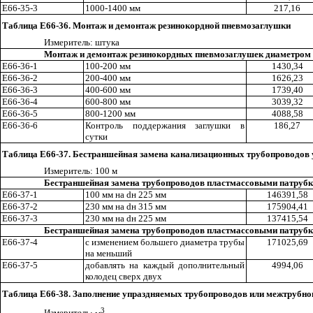
Е66-35-3
1000-1400 мм
217
,1
6
Таблица Е66-36. Монтаж и демонтаж резинокордной пневмозаглушки
Измерител
ь
: ш
т
ука
Монтаж и демонтаж резинокордных пневмозаглушек диаметром
Е66-36-1
100-200 мм
1430,34
Е66-36-2
200-400 мм
1626,23
Е66-36-3
400-600 мм
1739
,4
0
Е66-36-4
600-800 мм
3039
,3
2
Е66-36-5
800-1200 мм
4088,58
Е66-36-6
Контроль поддержания
з
аглушки в
186,27
сутки
Таблица Е66-37. Бестраншейная замена канализационных трубопроводо
Измерител
ь
: 100 м
Бестраншейная замена трубопроводов пластмассовыми патрубк
Е66-37-1
100 мм на
d
н 225 мм
146391,58
Е66-37-2
230 мм на
d
н 315 мм
175904,41
Е66-37-
3
230 мм на
d
н 225 мм
137415,54
Бестраншейная замена трубопроводов пластмассовыми патруб
Е66-37-4
с изменением
б
ольшего
д
иаметра трубы
171025
,6
9
на меньший
Е66-37-5
добавлять на каждый до
п
олнительный
4994,06
колоде
ц
сверх
двух
Таблица Е66-38. Заполнение упраздняемых трубопроводов или межтрубного
3