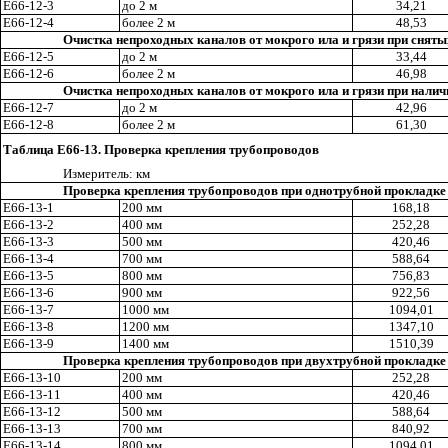
Е66-12-3
до 2 м
34,21
Е66-12-4
более 2 м
48,53
Очистка непроходных каналов от мокрого ила и грязи при сняты
Е66-12-5
до 2 м
33,44
Е66-12-6
более 2 м
46,98
Очистка непроходных каналов от мокрого ила и грязи при наличи
Е66-12-7
до 2 м
42,96
Е66-12-8
более 2 м
61,30
Таблица Е66-13. Проверка крепления трубопроводов
Измерител
ь
: км
Проверка крепления трубопроводов при однотрубной прокладке
Е66-13-1
200 мм
168,18
Е66-13-2
400 мм
252,28
Е66-13-3
500 мм
420,46
Е66-13-4
700 мм
588,64
Е66-13-5
800 мм
756,83
Е66-13-6
900 мм
922
,5
6
Е66-13-7
1000 мм
1094
,0
1
Е66-13-8
1200 мм
1347,10
Е66-13-9
1400 мм
1510,39
Проверка крепления трубопроводов при двухтрубной прокладке
Е66-
1
3-
1
0
200 мм
252,28
Е66-13-11
400 мм
420,46
Е66-13-12
500 мм
588,64
Е66-13-13
700 мм
840
,9
2
Е66-13-14
800 мм
1094,01