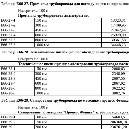
Таблица Е66-27. Промывка трубопровода для последующего санирования
Измерител
ь
: 100 м
Промывка трубопроводов диаметром до.
Е66-27-1
150 мм
13323
,3
1
Е66-27-2
300 мм
17409,95
Е66-27-3
450 мм
21842,44
Е66-27-4
600 мм
25929
,0
9
Е66-27-5
800 мм
30361,58
Е66-27-6
1000 мм
34448,23
Таблица Е66-28. Телевизионное инспекционное обследование трубопрово
Измерител
ь
: 100 м
Телевизионное инспекционное обследование трубопровода посл
Е66-28-1
150 мм
2088
,6
3
Е66-28-2
300 мм
2348,09
Е66-28-3
450 мм
2607,55
Е66-28-4
600 мм
2867
,0
2
Е66-28-5
800 мм
3622,62
Е66-28-6
1000 мм
3902,76
Таблица Е66-29. Санирование трубопровода по методике «процесс
Ф
еникс
Из
м
ерител
ь:
100 м
Санирование по методике "Процесс Феникс" трубопроводов диа
Е66-29-1
100 мм
154603,51
Е66-29-2
150 мм
206368,18
Е66-29-3
200 мм
236761,20