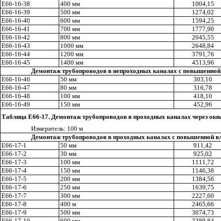
Е66-16-38
400 мм
1004,15
Е66-16-39
500 мм
1274,02
Е66-16-40
600 мм
1594,25
Е66-16-41
700 мм
1777
,9
0
Е66-16-42
800 мм
2045,55
Е66-16-43
1000 мм
2648,84
Е66-16-44
1200 мм
3791,76
Е66-16-45
1400 мм
4513,96
Демонтаж трубопроводов в непроходных каналах с повышенной
Е66-16-46
50 мм
303,10
E
66-16-47
80 мм
316,78
Е66-16-48
100 мм
418
,1
0
Е66-16-49
150 мм
452,96
Таблица Е66-17. Демонтаж трубопроводов в проходных каналах через ок
Измерител
ь
: 100 м
Демонтаж трубопроводов в проходных каналах с повышенной в
Е66-17-1
50 мм
911,42
Е66-17-2
30 мм
925
,0
2
Е66-17-3
100 мм
1111,72
Е66-17-4
150 мм
1146,38
E
66-17-5
2
0
0 мм
1384,56
E
66-17-6
250 мм
1639,75
Е66-17-
7
300 мм
2227,60
Е66-17-8
400 м
2465,66
Е66-17-9
500 мм
3074,73
Е66-17-10
600 мм
3389,84