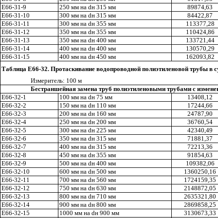
Е66-31-9
250 мм на
d
н 315 мм
89874
,6
3
Е66-31-10
300 мм на
d
н 315 мм
84422
,8
7
Е66-31-11
300 мм на
d
н 355 мм
113377,28
Е66-31-12
350 мм на
d
н 355 мм
110424,86
Е66-31-13
350 мм на
d
н 400 мм
133721,44
Е66-31-14
400 мм на
d
н 400 мм
130570,29
Е
66-31-15
400 мм на
d
н 450 мм
162093,82
Таблица Е66-32. Протаскивание водопроводной полиэтиленовой трубы в
Измерител
ь
: 100 м
Бестраншейная замена труб полиэтиленовыми трубами с изменен
Е66-32-1
10
0
мм на
d
н 75 мм
13408,12
Е66-32-2
150 мм на
d
н 110 мм
17244
,6
6
Е66-32-3
200 мм на
d
н 160 мм
24787,90
Е66-32-4
250 мм на
d
н 200 мм
36760,54
Е66-32-5
300 мм на
d
н 225 мм
42340
,4
9
Е66-32-6
350 мм на
d
н 315 мм
71881,37
Е66-32-7
400 мм на
d
н 315 мм
72213
,3
6
Е66-32-8
450 мм на
d
н 35
5
мм
91854
,6
3
Е66-32-9
500 мм на
d
н 400 мм
109382,06
Е66-32-10
6
00 мм на
d
н 500 мм
1360250,16
Е66-32-11
700 мм на
d
н 560 мм
1724159,35
Е66-32-12
750 мм на
d
н 630 мм
2148872,05
Е66-32-13
800 мм на
d
н 710 мм
2635321,80
Е66-32-14
9
00 мм на
d
н 800 мм
2869858,25
Е66-32-15
1000 мм на
d
н 900 мм
3130673,33