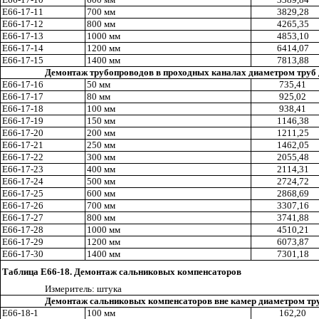
Е66-17-11
700 мм
3829
,2
8
Е66-17-1
2
800 мм
4265,35
Е66-17-13
1000 мм
4853,10
Е66-17-
14
1200 мм
6414,07
E
66-
1
7-15
1
400 мм
7813,88
Демонтаж трубопроводов в проходных каналах диаметром труб 
Е
66-17-
16
50 мм
7
35,41
Е66-17-17
80 мм
925
,0
2
Е66-17-18
100 мм
938
,
41
Е66-17-19
150 мм
1146,38
Е66-17-20
200 мм
1211,25
Е66-17-21
250 мм
1462,05
Е66-17-22
300 мм
2055,48
Е66-17-23
400 мм
2114
,3
1
Е66-
1
7-24
500 мм
2724
,7
2
Е66-17-25
600 мм
2868
,6
9
Е
66-17-26
700 мм
3307,16
Е66-17-27
800 мм
3741,88
Е66-17-28
100
0 м
м
4510,21
Е66-17-29
1200 мм
6073
,8
7
Е66-17-30
1400 мм
7301
,1
8
Таблица Е66-18. Демонтаж сальниковых компенсаторов
Из
м
ерител
ь
: шт
у
ка
Демонтаж сальниковых компенсаторов вне камер диаметром тр
Е66-18-
1
100 мм
162,20