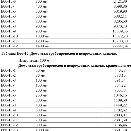
Е66-15-3
300 мм
2421,30
Е66-15-4
400 мм
3598,86
Е66-15-5
500 мм
5019,90
Е66-15-6
6
00 мм
5882,11
Е66-15-7
700 мм
8205,50
Е66-15-8
900 мм
9373,73
Е66-15-9
9
00 мм
10539,56
Е66-15-10
1000 мм
13872,20
Е66-15-11
1
200 мм
16780,30
Е66-15-12
1400 мм
22997,84
Таблица Е66-16. Демонтаж трубопроводов в непроходных каналах
Измерител
ь
: 100 м
Демонтаж трубопроводов в непроходных каналах краном, диаме
Е66-
1
6-
1
50 мм
440,27
Е66-16-2
80 мм
578,15
Е66-16-3
100 мм
591
,6
4
Е66-16-4
150 мм
664,22
Е66-16-5
200 мм
7
65,88
Е66-16-6
250 мм
1046
,1
5
Е66-16-
7
300 мм
1189
,6
8
Е66
-
16-8
400 мм
1449,22
Е66-16-9
500 мм
1782,62
Е66-16-10
600 мм
2003
,07
Е66-16-11
700 мм
2381,50
Е66-16-12
800 мм
3136,46
Е66-16-13
1000 мм
3691,78