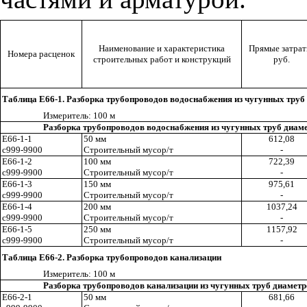
Наименование и характеристика
Прямые затрат
Номера расценок
строительных работ и конструкций
руб.
Таблица Е66-1. Разборка трубопроводов водоснабжения из чугунных труб
Измерител
ь
: 100 м
Разборка трубопроводов водоснабжения из чугунных труб диам
Е66-1-1
50 мм
612,08
с999-9900
Строительный мусор/т
-
Е66-1-2
100 мм
722
,3
9
с999-990
0
Строительный мусор/т
-
Е66-1-3
150 мм
975
,6
1
с999-9900
Строительный мусор/т
-
Е66-
1
-4
200 мм
1037,24
с999-9900
Строительный мусор/т
-
Е66-1-5
250 мм
1157
,9
2
с999-9900
Строительный мусор/т
-
Таблица Е66-2. Разборка трубопроводов канализации
Из
м
ерител
ь
: 100 м
Разборка трубопроводов канализации из чугунных труб диамет
Е66-2-
1
50 мм
681
,6
6