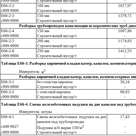
с999-9900
Строительный мусор/т
-
Е66-2-2
100 мм
1017,97
с999-9900
Строительный мусор/т
-
Е66
-
2-3
150 мм
1379,71
с999-9900
Строительный мусор/т
-
Разборка трубопроводов канализации из керамических труб ди
Е66-2
-
4
150 мм
1097
,8
6
с999-9900
Строительный мусор/т
-
Е66-2-5
200 мм
1174,93
с999-9900
Строительный мусор/т
-
Е66-2-6
250 мм
1412,55
с999-9900
Строительный мусор/т
-
Таблица Е66-3. Разборка кирпичной кладки камер, каналов, компенсатор
3
И
з
мерител
ь
: м
Разборка кирпичной кладки камер, каналов, компенсаторных ни
Е66-3-
1
б
ез очистки кирпича
50,24
с999-9900
Строительный мусор/т
-
Е66-3-2
с очисткой кирпича
88,93
с999-9900
Строительный мусор/т
-
Таблица Е66-4. Смена железобетонных подушек на дне каналов под труб
Измерител
ь
: штука
Е66-4-1
Смена железобетонных подушек на дне
17,43
каналов под трубопроводы
с440-9027
3
-
Подушка ж/б марки 150/м
с999-9900
Строительный мусор/т
-