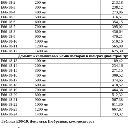
Е66-18-2
200 мм
213
,1
8
Е66-18-3
300 мм
238
,1
2
Е66-18-
4
400 мм
273,86
Е66-18-5
500 мм
316,51
Е66-18-6
600 мм
354,15
Е66-18-7
700 мм
395,02
Е66-18-8
800 мм
436
,6
4
Е66-18-
9
900 мм
476,21
Е66-18-10
1000 мм
510
,1
6
Е66-18-11
1200 мм
565,88
Е66-18-12
1400 мм
625
,3
0
Демонтаж сальниковых компенсаторов в камерах диаметром тр
Е66-18-13
100 мм
189
,4
2
Е66-
1
8-14
200 мм
234
,1
6
Е66-18-15
300 мм
271
,1
5
Е66-18-16
400 мм
309,52
Е66-18-17
500 мм
374
,6
5
Е66-18-18
600 мм
418
,5
2
Е66-18-19
700 мм
464
,3
6
Е66-13-20
800 мм
512
,3
2
E
66-18-21
900 мм
567
,3
8
Е66-18-22
1000 мм
611
,3
0
Е66-
18
-2
3
1200 мм
66
7,6
7
E
66-18-24
1400 мм
733
,3
2
Таблица Е66-19. Демонтаж П-образных компенсаторов