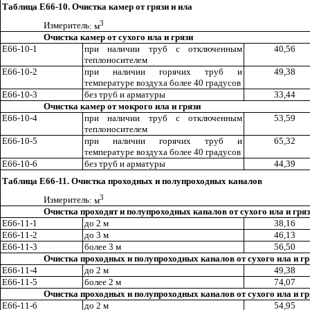
Таблица Е66-10. Очистка камер от грязи и ила
3
Измерител
ь
: м
Очистка камер от сухого ила и грязи
Е66-10-1
при наличии труб с отключенным
40
,5
6
теплоносителем
Е66-10-2
при наличии горячих труб и
49,38
температуре воздуха
б
олее 40 градусов
Е66-10-3
без труб и арматуры
33,44
Очистка камер от мокрого ила и грязи
Е66-10-4
при наличии труб с отключенным
53,59
теплоносителем
Е66-10-5
при наличии горячих труб и
65
,3
2
температуре воздуха более 40 градусов
Е66-10-6
без труб и арматуры
44,39
Таблица Е66-11. Очистка проходных и полупроходных каналов
3
И
з
мерител
ь
: м
Очистка проходят и полупроходных каналов от сухого ила и грязи
Е66-11-1
до 2 м
38,16
Е66-
11
-2
до 3 м
46,13
Е66-11-3
более 3 м
56,50
Очистка проходных и полупроходных каналов от сухого ила и гря
Е66-11-4
до 2 м
49,38
Е66-11-5
более 2 м
74,07
Очистка проходных и полупроходных каналов от сухого ила и гря
Е66-11-6
до 2 м
54,95