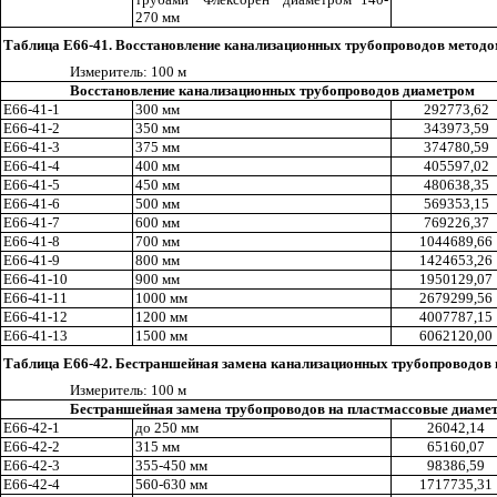
270 мм
Таблица Е66-41. Восстановление канализационных трубопроводов метод
Измерител
ь
: 100 м
Восстановление канализационных трубопроводов диаметром
Е66-41-1
300 мм
292773
,6
2
Е66-41-2
350 мм
343973
,5
9
Е66-41-3
375 мм
374780,59
Е66-41-4
400 мм
405597
,0
2
Е66-41-5
450 мм
480638,35
Е66-41-6
500 мм
569353
,1
5
Е66-41-7
600 мм
769226
,3
7
Е66-41-8
700 мм
1044689
,6
6
Е66-41-9
800 мм
1424653,26
Е66-41-10
900 мм
1950129
,0
7
Е66-41-11
1000 мм
2679299
,5
6
Е66-41-12
1200 мм
4007787
,1
5
Е66
-
41-13
1500 мм
6062120
,0
0
Таблица Е66-42. Бестраншейная замена канализационных трубопроводов
Измерител
ь
: 100 м
Бестраншейная замена трубопроводов на пластмассовые диаме
Е66-42-1
до 250 мм
26042
,1
4
Е66-42-2
315 мм
65160
,0
7
Е66-42-3
355-450 мм
98386
,5
9
Е66-42-4
560-630 мм
1717735
,3
1