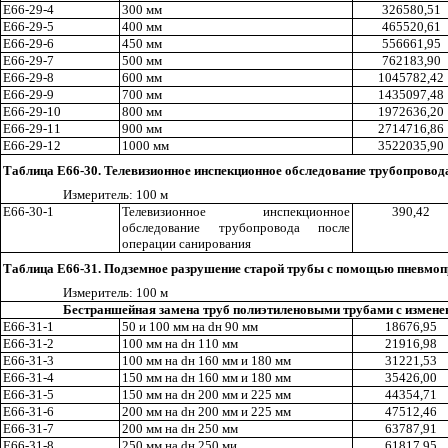
Е66-29-4
300 мм
326580
,5
1
Е66-29-5
400 мм
465520
,6
1
Е66-29-6
450 мм
556661
,9
5
Е66-29-7
500 мм
7621
8
3,90
Е66-29-8
600 мм
1045782,42
Е66-29-9
700 мм
1435097
,4
8
Е66-29-10
800 мм
1972636,20
Е66-29-
11
900 мм
2714716,86
Е66-29-12
1000 мм
3522035
,9
0
Таблица Е66-30. Телевизионное инспекционное обследование трубопровод
Измеритель: 100 м
Е66-30-1
Телевизионное инспекционное
390,42
о
б
следование трубопровода после
операции санирования
Таблица Е66-31. Подземное разрушение старой трубы с помощью пневмопр
Измеритель: 100 м
Бестраншейная замена труб полиэтиленовыми трубами с изменен
Е66-31-1
50 и 100 мм на
d
н 90 мм
18676
,9
5
Е66-31-2
100 мм на
d
н 110 мм
21916,98
Е66-31-3
100 мм на
d
н 160 мм и 180 мм
31221,53
Е66-31-4
150 мм на
d
н 160 мм и 180 мм
35426,00
Е66-31-5
150 мм на
d
н 200 мм и 225 мм
44354,71
Е66-31-6
200 мм на
d
н 200 мм и 225 мм
47512,46
Е66-31-7
200 мм на
d
н 250 мм
63787
,9
1
Е66-31-8
250 мм на
d
н 250 ми
61817,95