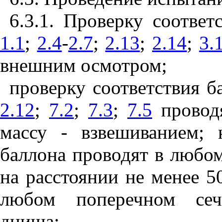
6.3.1. Проверку соответ
1.1
;
2.4
-
2.7
;
2.13
;
2.14
;
3.
внешним осмотром;
проверку соответствия б
2.12
;
7.2
;
7.3
;
7.5
проводя
массу - взвешиванием; 
баллона проводят в любо
на расстоянии не менее 5
любом поперечном сеч
днища;