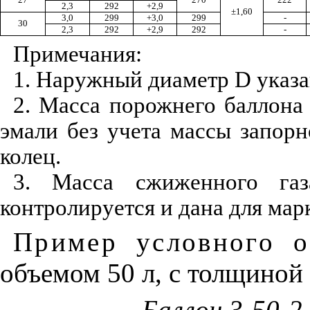
2,3
292
+2,9
±
1,60
3,0
299
+3,0
299
-
30
2,3
292
+2,9
292
-
Примечания:
1. Наружный диаметр
D
указа
2. Масса порожнего баллона
эмали без учета массы запорн
колец.
3. Масса сжиженного газ
контролируется и дана для мар
Пример условного о
объемом 50 л, с толщиной 
Баллон 3-50-2