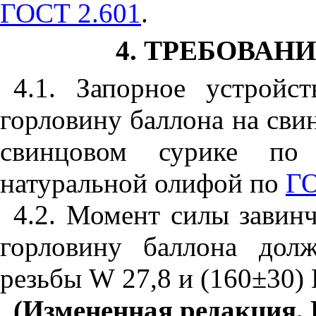
ГОСТ 2.601
.
4. ТРЕБОВАН
4.1. Запорное устройс
горловину баллона на сви
свинцовом сурике по
натуральной олифой по
ГО
4.2. Момент силы завинч
горловину баллона дол
резьбы
W
27,8 и (160±30)
(Измененная редакция, 