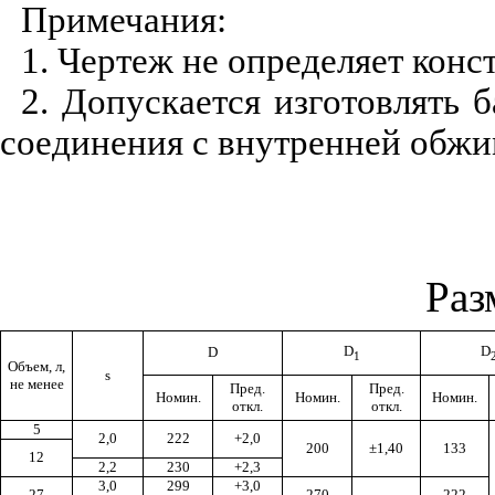
Примечания:
1. Чертеж не определяет конс
2. Допускается изготовлять 
соединения с внутренней обжи
Раз
D
D
D
1
Объем, л,
s
не менее
Пред.
Пред.
Номин.
Номин.
Номин.
откл.
откл.
5
2,0
222
+2,0
200
±
1,40
133
12
2,2
230
+2,3
3,0
299
+3,0
27
270
222