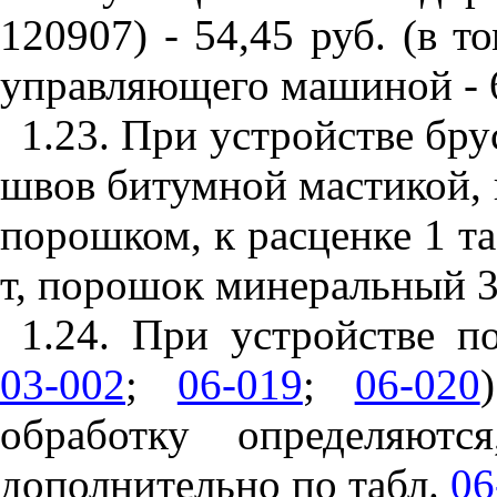
120907) - 54,45 руб. (в т
управляющего машиной - 6
1.23. При устройстве бр
швов битумной мастикой,
поро
ш
ком, к расценке 1 т
т, порошок минеральный 3,
1.
24. При устройстве п
03-002
;
06-019
;
06-020
обработку определяютс
дополнительно по табл.
06