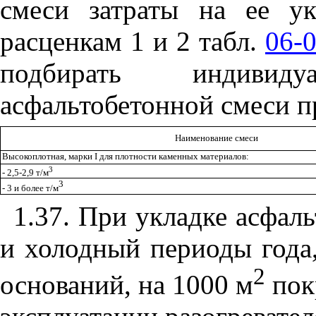
смеси затраты на ее ук
расценкам 1 и 2 табл.
06-
подбирать индивид
асфальтобетонной смеси п
Наименование смеси
Высокоплотная, марки
I
для плотности каменных материалов:
3
- 2,5-2,9 т/м
3
- 3 и более т/м
1.37. При укладке асфал
и холодный периоды года
2
оснований, на 1000
м
пок