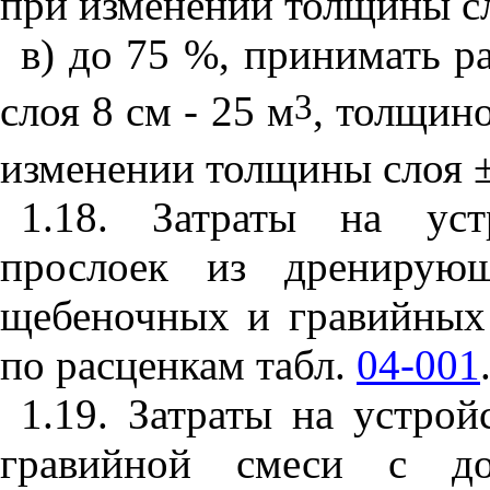
при изменении толщины сл
в) до 75 %, принимать р
3
слоя 8 см - 25 м
,
толщиной
изменении толщины слоя 
1
.18
. Затраты на устр
прослоек из дренирующ
щебеночных и гравийных 
по расценкам табл.
04-001
1
.1
9. Затраты на устро
гравийной смеси с до