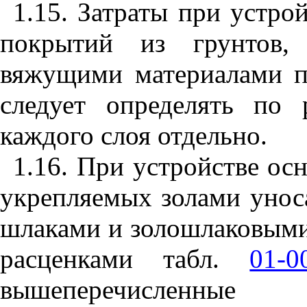
1
.1
5. Затраты при устро
покрытий из грунтов, 
вяжущими материалами п
следует определять по
каждого слоя отдельно.
1
.1
6. При устройстве ос
укрепляемых золами унос
шлаками и золошла
к
ов
ым
расценками табл.
01-0
вышеперечисленны