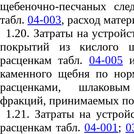
щебеночно-песчан
ы
х сле
табл.
04-003
, расход мате
1.
20. Затраты на устрой
покрытий из кислого
расценкам табл.
04-005
каменного щебня по нор
расценками, шлаковы
фракций, принимаемых по 
1.2
1.
Затраты на устрой
расценкам табл.
04-001
;
0