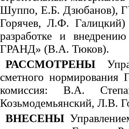
Шуппо, Е.Б. Дз
ю
банов), 
Горячев, Л
.Ф
. Га
л
ицкий
разработке и внедрени
ГРАНД
»
(В.А. Тюков).
РАССМОТРЕНЫ
Упр
сметного нормирования Г
комиссия: В.А. Степа
К
озьмодемьянск
ий
, Л
.В
. Г
ВНЕСЕНЫ
Управление