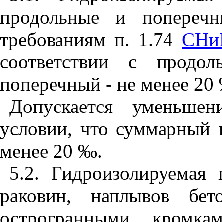
продольные и поперечн
требованиям п. 1.74
СНиП
соответствии с продол
поперечный - не менее 20
Допускается уменьшен
условии, что суммарный 
менее 20
‰
.
5.2. Г
ид
роизолируемая 
раковин, наплывов бет
ос
т
ро
г
ран
ны
ми кромкам