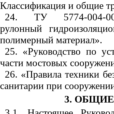
Классификация и общие т
24. ТУ 5774-004-002
рулонный гидроизоляци
полимерн
ы
й материал».
2
5.
«Руководство по уст
части мостовых сооружен
26. «Правила техники бе
санитарии при сооружении
3. ОБЩИ
3
.1.
Настоящее Руководс