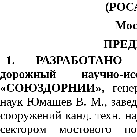
(РОС
Мос
ПРЕ
1.
РАЗРАБОТАНО
дорожный научно-исс
«
СОЮЗДОРНИИ
»
,
гене
наук Юмашев В. М., заве
сооружений канд. тех
н. н
сектором мостового по