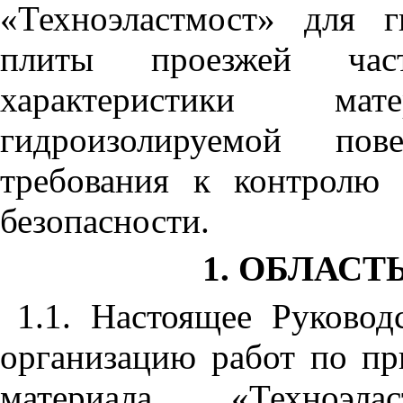
«
Техноэластмост
»
для ги
плиты проезжей час
характеристики ма
гидроизолируемой пов
требования к контролю 
безопасности.
1. ОБЛАС
1
.1
. Настоящее Руковод
организацию работ по п
материала
«
Техноэла