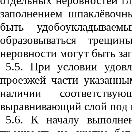
отдельных неровностей гл
заполнением шпаклёвочн
быть удобоу
кл
ад
ы
ваем
ы
образовываться трещин
неровности могут быть за
5.5. При условии удов
проезжей части указанны
наличии соответству
выравнивающий слой под 
5.6. К началу выполне