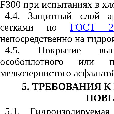
F
30
0 при испытаниях в хл
4.4. Защитный слой а
сетками по
ГОСТ 23
непосредственно на гидро
4.5. Покрытие вы
особо
пл
о
тн
о
го
или пл
мелкозернистого асфальто
5. ТРЕБОВАНИЯ 
ПОВ
5
.1.
Г
ид
ро
и
золируема