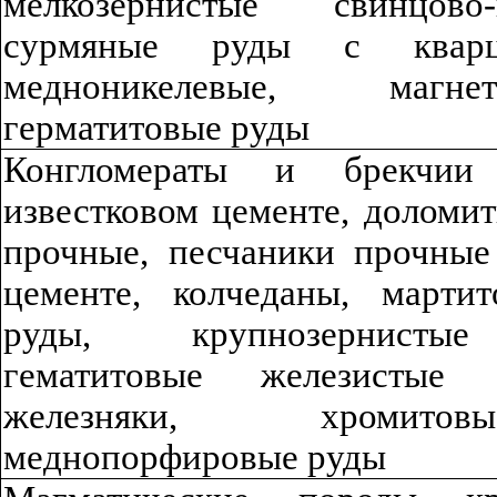
мелкозернистые св
ин
цов
о
су
рмян
ы
е руды с кварц
ме
дн
о
ник
е
л
ев
ы
е, магне
г
ерма
тито
в
ы
е руды
К
онгломера
ты
и брекчии 
известковом цементе, доломит
прочные, песчаники прочные
цементе, колчеданы, мартит
руды, крупнозернистые
гематитовые железистые
железняки, хромитов
ы
меднопорфиров
ы
е руды