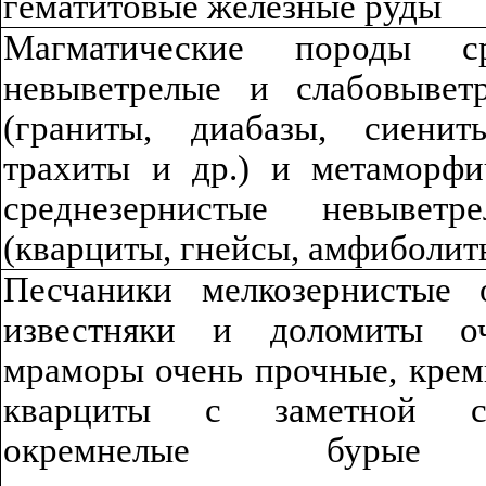
ге
ма
тито
в
ы
е железные руды
Магматические породы сре
невыветрелые и слабов
ы
вет
(граниты, диабазы
,
сиениты
трахиты и др.) и мета
м
орфи
среднезернистые невыветр
(кварциты, гнейсы
,
амфибол
ит
Песчаники мелкозернистые 
известняки и доломиты оч
мраморы очень прочные, крем
кварциты с заметной сла
о
к
ремне
лы
е бурые же