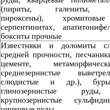
(
пи
р
иты
, галениты, ха
пи
р
о
ксе
ны
), хромитов
серпентинитах, а
п
а
тито
нифе
бокситы прочные
Известняки и доломиты сл
средней прочности
,
песчаники
цементе, метаморфиче
среднезернистые выветр
слюдистые и др.), буры
глинозернист
ы
е руды, а
крупнозернистые сульфидн
цинковые руды