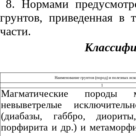
8
. Нормами предусмотр
грунтов, приведенная в 
части.
Классифи
Наименование грунтов (пород) и полезных ис
1
Магматические породы ме
невыве
т
ре
лы
е исключитель
(диабазы, габбро, диориты
порфирита и др.) и метаморф