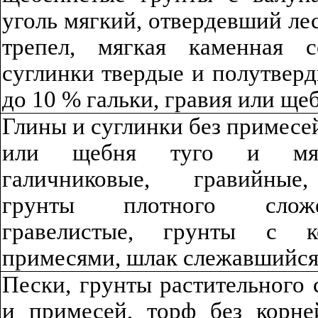
уголь мягкий, отвердевший лес
трепел, мягкая каменная 
суглинки твердые и полутверд
до
10
% гальки, гравия или ще
Г
ли
ны
и суглинки без примесей
или щебня туго и мя
г
а
ли
чников
ы
е, гравийн
ы
е
грунты плотного слож
гравели
сты
е, грунты с 
примесями, шлак слежавшийс
П
ески, грунты растительного 
и примесей, торф без корне