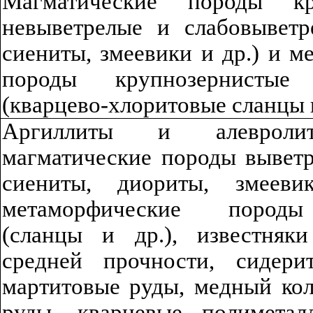
М
а
г
матическ
и
е породы кру
невыветрелые и слаб
о
в
ы
ветр
сиениты, змеевики и др.) и м
породы крупнозернистые 
(
к
варцево
-
х
л
ор
ито
в
ы
е сланцы 
Аргиллиты и алевроли
магматические породы в
ы
ве
т
сиениты, диориты, змеев
метаморфические породы
(сланцы и др.), известняки
средней прочности, сидери
мар
тито
в
ы
е руды
,
медный кол
руды, кварцевые полиметал