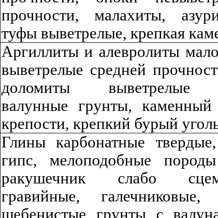
прочности, малахиты, азури
туфы выветрелые, крепкая кам
Аргиллиты и алевролиты мал
выветрелые средней прочност
доломиты выветрелые м
валунные грунты, каменный 
крепости, крепкий бурый угол
Глины карбонатные твердые,
гипс, мелоподоб
ны
е породы
ракушечник слабо сцеме
гравийные,
г
а
л
ечн
ико
в
ы
е,
щебенистые грунты с валун