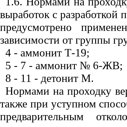
1
.
6
. Нормами на проход
выработок с разработкой
предусмотрено примен
зависимости от группы гр
4 -
аммонит Т
-19
;
5
-
7
- аммонит №
6-Ж
В;
8
-
11
-
д
ет
онит
М.
Нормами на проходку ве
также при уступном спосо
предварительным отко