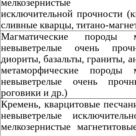
мелкозернистые нев
исключительной прочности (к
сливные кварцы, ти
т
ано-магне
Магматические породы ме
невыветрелые очень прочн
диориты
,
базальты
,
граниты, а
метаморфические породы м
невыветрелые очень прочн
роговики и др.)
Кремень,
кв
ар
цито
в
ы
е песчан
нев
ы
ве
т
рел
ы
е исключител
мелкозернистые
м
агне
тито
в
ы