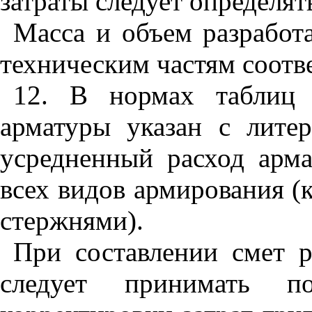
затраты следует определят
Масса и объем разработ
те
х
ническим частям соотв
12
. В нормах таблиц 
арматуры указан с лит
ус
редненный расход арм
всех видов армирования (
стержня
ми
).
При составлении смет р
следует принимать 