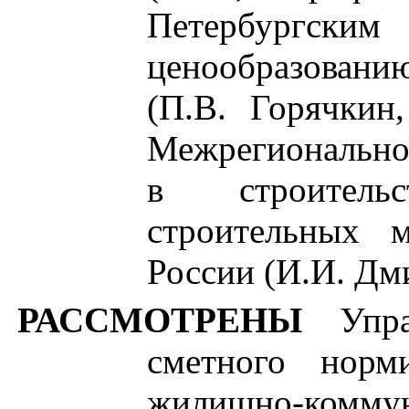
Петербургски
ценообразовани
(П
.В
. Горячкин
Межрегионально
в строитель
строительных 
России (И.И. Дм
РАССМОТРЕНЫ
Упр
сметного норм
жилищно-комму