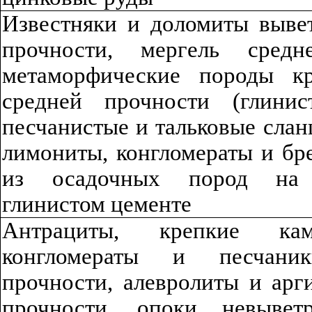
Известняки и доломиты выве
прочности, мергель средн
метаморфические породы кр
средней прочности (глинист
песчанистые и тальковые сланц
лимониты, конгломераты и бре
из осадочных пород н
глинис
то
м цементе
Антрациты, крепкие ка
конгломераты и песчани
прочности, алевролиты и арг
прочности, опоки невывет