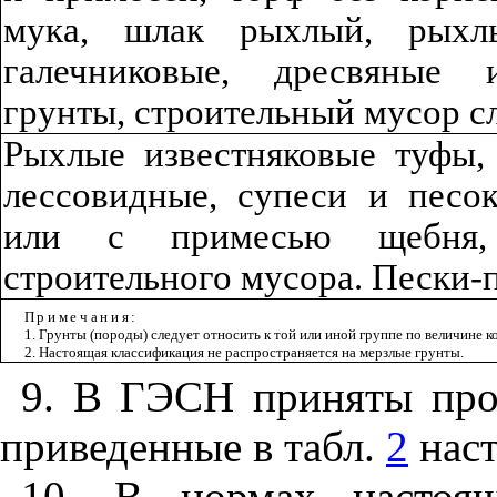
мука, шлак рыхлый, рыхлы
галечниковые, дресвяные 
грунты, строительный мусор 
Ры
х
л
ые известняковые туфы, 
лессовидные
,
супеси и песок
или с примесью щебня,
строительного мусора
.
Пески-
Примечания:
1.
Грунты (породы) следует относить к той или иной группе по величине 
2
. Настоя
щ
ая классификация не распространяется на мерзлые грунты
.
9
. В Г
ЭС
Н приняты про
приведенные в
т
абл.
2
наст
10
. В нормах настоящ