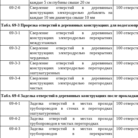
каждые 5 см глубины свыше 20 см
69-2-6
Сверление отверстий в деревянных
100 отверст
конструкциях электродрелью добавлять на
каждые 10 мм диаметра свыше 10 мм
Табл. 69-3 Прорезка отверстий в деревянных конструкциях для водогазо
69-3-1
Сверление отверстий в деревянных
100 отверст
конструкциях электродрелью перекрытиях
междуэтажных
69-3-2
Сверление отверстий в деревянных
100 отверст
конструкциях электродрелью перекрытиях
чердачных
69-3-3
Сверление отверстий в деревянных
100 отверст
конструкциях электродрелью перегородках
оштукатуренных
69-3-4
Сверление отверстий в деревянных
100 отверст
конструкциях электродрелью перегородках
чистых
Табл. 69-4 Заделка отверстий в деревянных конструкциях после прокладки
69-4-1
Заделка отверстий в местах прохода
100 отверст
трубопроводов в стенах и перегородках
оштукатуренных
69-4-2
Заделка отверстий в местах прохода
100 отверст
трубопроводов в чистых перегородках
69-4-3
Заделка отверстий в местах прохода
100 отверст
трубопроводов в перекрытиях