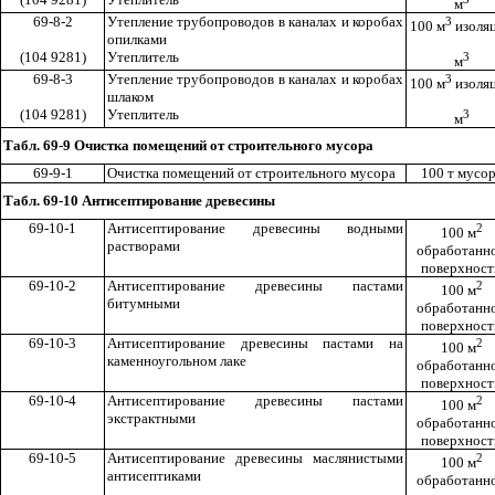
м
69-8-2
Утепление трубопроводов в каналах и коробах
3
100 м
изоля
опилками
(104 9281)
Утеплитель
3
м
69-8-3
Утепление трубопроводов в каналах и коробах
3
100 м
изоля
шлаком
(104 9281)
Утеплитель
3
м
Табл. 69-9 Очистка помещений от строительного мусора
69-9-1
Очистка помещений от строительного мусора
100 т мусо
Табл. 69-10 Антисептирование древесины
69-10-1
Антисептирование древесины водными
2
100 м
растворами
обработанн
поверхност
69-10-2
Антисептирование древесины пастами
2
100 м
битумными
обработанн
поверхност
69-10-3
Антисептирование древесины пастами на
2
100 м
каменноугольном лаке
обработанн
поверхност
69-10-4
Антисептирование древесины пастами
2
100 м
экстрактными
обработанн
поверхност
69-10-5
Антисептирование древесины маслянистыми
2
100 м
антисептиками
обработанн