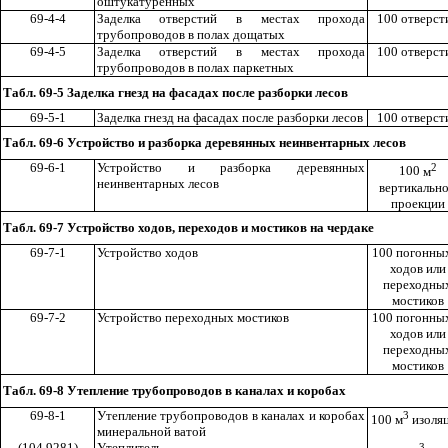
оштукатуренных
69-4-4
Заделка отверстий в местах прохода
100 отверст
трубопроводов в полах дощатых
69-4-5
Заделка отверстий в местах прохода
100 отверст
трубопроводов в полах паркетных
Табл. 69-5 Заделка гнезд на фасадах после разборки лесов
69-5-1
Заделка гнезд на фасадах после разборки лесов
100 отверст
Табл. 69-6 Устройство и разборка деревянных неинвентарных лесов
69-6-1
Устройство и разборка деревянных
2
100
м
неинвентарных лесов
вертикальн
проекции
Табл. 69-7 Устройство ходов, переходов и мостиков на чердаке
69-7-1
Устройство ходов
100 погонны
ходов или
переходны
мостиков
69-7-2
Устройство переходных мостиков
100 погонны
ходов или
переходны
мостиков
Табл. 69-8 Утепление трубопроводов в каналах и коробах
69-8-1
Утепление трубопроводов в каналах и коробах
3
100 м
изоля
минеральной ватой
(104 9281)
Утеплитель
3