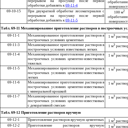
перерывом на просушку после первой
обработанн
обработки добавлять к
69-11-4
поверхност
69-10-15
При двукратной обработке лесоматериалов с
2
100 м
перерывом на просушку после первой
обработанн
обработки добавлять к
69-11-5
поверхност
Табл. 69-11
Механизированное приготовление растворов в построечных у
69-11-1
Механизированное приготовление растворов в
3
1 м
раство
построечных условиях цементных
69-11-3
Механизированное приготовление растворов в
3
1 м
раство
построечных условиях известковых легких
69-11-4
Механизированное приготовление растворов в
3
1 м
раство
построечных условиях цементно-известковых
тяжелых
69-11-5
Механизированное приготовление растворов в
3
1 м
раство
построечных условиях цементно-известковых
легких
69-11-6
Механизированное приготовление растворов в
3
1 м
раство
построечных условиях цементно-известковых
с минеральной крошкой
69-11-7
Механизированное приготовление растворов в
3
1 м
раство
построечных условиях цементно-известковых
с декоративной смесью
Табл. 69-12
Приготовление растворов вручную
69-12-1
Приготовление растворов вручную цементных
3
1 м
раство
69-12-2
Приготовление растворов вручную
3
1 м
раство