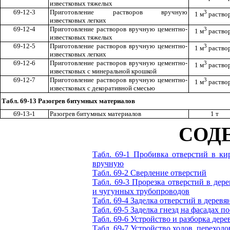
известковых тяжелых
69-12-3
Приготовление растворов вручную
3
1 м
раство
известковых легких
69-12-4
Приготовление растворов вручную цементно-
3
1 м
раство
известковых тяжелых
69-12-5
Приготовление растворов вручную цементно-
3
1 м
раство
известковых легких
69-12-6
Приготовление растворов вручную цементно-
3
1 м
раство
известковых с минеральной крошкой
69-12-7
Приготовление растворов вручную цементно-
3
1 м
раство
известковых с декоративной смесью
Табл. 69-13 Разогрев битумных материалов
69-13-1
Разогрев битумных материалов
1 т
СОД
Табл. 69-1 Пробивка отверстий в ки
вручную
Табл. 69-2 Сверление отверстий
Табл. 69-3 Прорезка отверстий в де
и чугунных трубопроводов
Табл. 69-4 Заделка отверстий в дерев
Табл. 69-5 Заделка гнезд на фасадах п
Табл. 69-6 Устройство и разборка де
Табл. 69-7 Устройство ходов, переходо