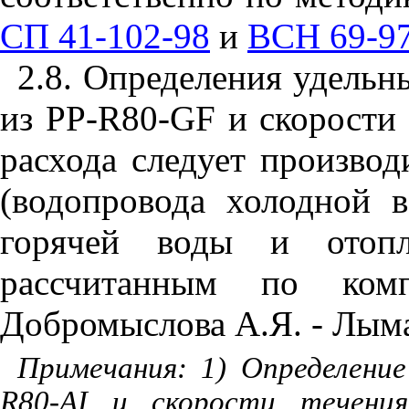
СП 41-102-98
и
ВСН 69-9
2.8. Определения удельн
из РР-
R
80-
GF
и скорости 
расхода следует произво
(водопровода холодной 
горячей воды и отоп
рассчитанным по комп
Добромыслова А.Я. - Лым
Примечания: 1) Определени
R
80-
AI
и скорости течения 