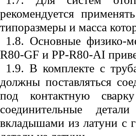
рекомендуется применя
типоразмеры и масса кото
1.8. Основные физико-м
R
80-
GF
и
PP
-
R
80-
AI
приве
1.9. В комплекте с тру
должны поставляться сое
под контактную сварку
соединительные детал
вкладышами из латуни с 