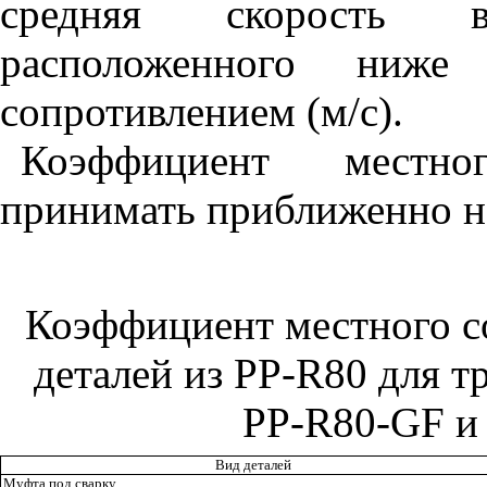
средняя скорость в
расположенного ниж
сопротивлением (м/с).
Коэффициент местно
принимать приближенно н
Коэффициент местного с
деталей из
PP
-
R
80 для т
PP
-
R
80-
GF
и 
Вид деталей
Муфта под сварку