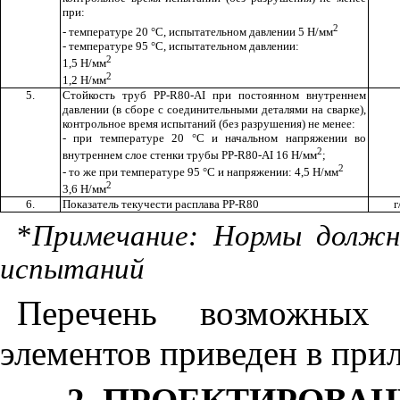
при:
2
- температуре 20
°
С, испытательном давлении 5 Н/мм
- температуре 95
°
С, испытательном давлении:
2
1,5 Н/мм
2
1,2 Н/мм
5.
Стойкость труб РР-
R
80-
AI
при постоянном внутреннем
давлении (в сборе с соединительными деталями на сварке),
контрольное время испытаний (без разрушения) не менее:
- при температуре 20
°
С и начальном напряжении во
2
внутреннем слое стенки трубы
PP
-
R
80-
AI
16 Н/мм
;
2
- то же при температуре 95
°
С и напряжении: 4,5 Н/мм
2
3,6 Н/мм
6.
Показатель текучести расплава
PP
-
R
80
г
*
Примечание: Нормы должн
испытаний
Перечень возможных 
элементов приведен в пр