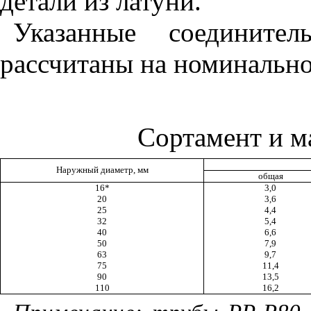
детали из латуни.
Указанные соедините
рассчитаны на номинально
Сортамент и м
Наружный диаметр, мм
общая
16*
3,0
20
3,6
25
4,4
32
5,4
40
6,6
50
7,9
63
9,7
75
11,4
90
13,5
110
16,2