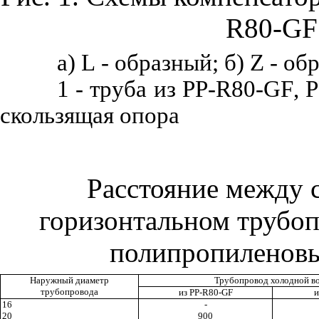
R
80-
GF
а)
L
- образный; б)
Z
- обр
1 - труба из
PP
-
R
80-
GF
,
P
скользящая опора
Расстояние между 
горизонтальном трубо
полипропиленовы
Наружный диаметр
Трубопровод холодной в
трубопровода
из
PP
-
R
80-
GF
и
16
-
20
900