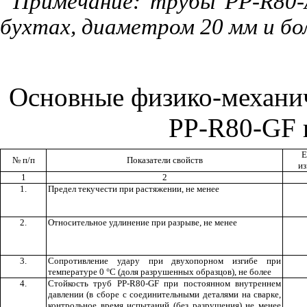
Примечание: трубы
PP
-
R
80-
бухтах, диаметром 20 мм и бол
Основные физико-механич
PP
-
R
80-
GF
Е
№ п/п
Показатели свойств
и
1
2
1.
Предел текучести при растяжении, не менее
2.
Относительное удлинение при разрыве, не менее
3.
Сопротивление удару при двухопорном изгибе при
температуре 0
°
С (доля разрушенных образцов), не более
4.
Стойкость труб РР-
R
80-
GF
при постоянном внутреннем
давлении (в сборе с соединительными деталями на сварке,
контрольное время испытаний (без разрушения) не менее