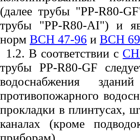
(далее трубы "РР-
R
80-
GF
трубы "
PP
-
R
80-
AI
") и я
норм
ВСН 47-96
и
ВСН 69
1.2. В соответствии с
СН
трубы
PP
-
R
80-
GF
следуе
водоснабжения здани
противопожарного водосн
прокладки в плинтусах, ш
каналах (кроме подвод
приборам).