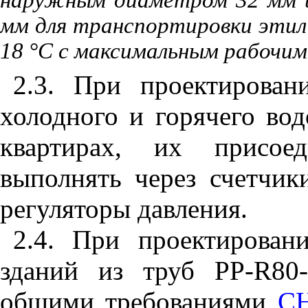
наружным диаметром 32 мм и
мм для транспортировки этил
18
°
C
с максимальным рабочим 
2.3. При проектирован
холодного и горячего во
квартирах, их присое
выполнять через счетчик
регуляторы давления.
2.4. При проектирован
зданий из труб
PP
-
R
80-
общими требованиями
СН