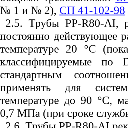
№ 1 и № 2),
СП 41-102-98
2.5. Трубы
PP
-
R
80-
AI
, 
постоянно действующее р
температуре 20
°
С (пок
классифицируемые по
стандартным соотнош
применять для систе
температуре до 90
°
С, м
0,7 МПа (при сроке службы
2.6. Трубы
PP
-
R
80-
AI
рек