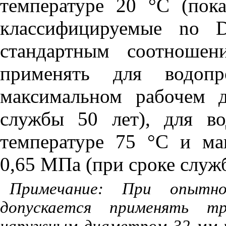
температуре 20
°
С (пок
классифицируемые
no
стандартным соотноше
применять для водоп
максимальном рабочем 
службы 50 лет), для в
температуре 75
°
С и ма
0,65 МПа (при сроке служб
Примечание: При опытно
допускается применять 