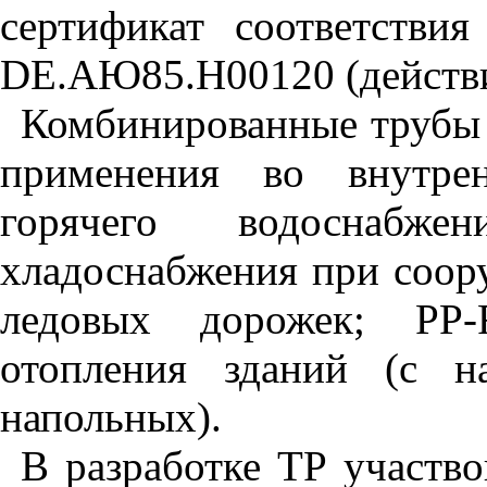
сертификат соответст
D
Е.АЮ85.Н00120 (действит
Комбинированные труб
применения во внутре
горячего водоснабж
хладоснабжения при соор
ледовых дорожек;
PP
-
отопления зданий (с н
напольных).
В разработке ТР участвова