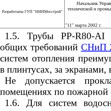
Начальник Управ
технической и промы
Разработаны ГУП "НИИМосстрой"
"11" марта 2002 г.
1.5. Трубы
PP
-
R
80-
AI
с
общих требований
СНиП 2
систем отопления преиму
в плинтусах, за экранами, 
Не допускается прок
помещениях по пожарной о
1.6. Для систем водос