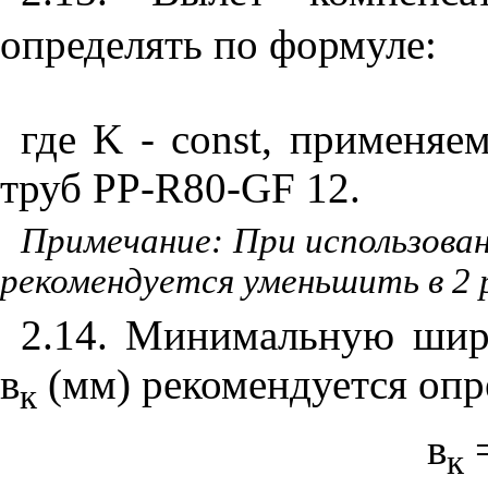
определять по формуле:
где
K
-
const
, применяе
труб РР-
R
80-
GF
12.
Примечание: При использова
рекомендуется уменьшить в 2 
2.14. Минимальную шир
в
(мм) рекомендуется опр
к
в
=
к