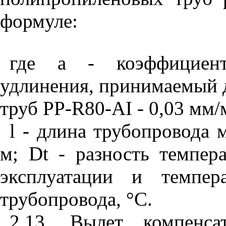
формуле:
где
a
- коэффициент 
удлинения, принимаемый 
труб
PP
-
R
80-
AI
- 0,03 мм
l
- длина трубопровода 
м;
D
t
- разность темпер
эксплуатации и темпер
трубопровода,
°
С.
2.13. Вылет компенс