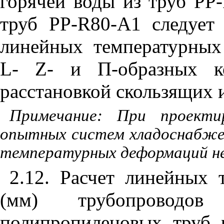
горячей воды из труб
PP
-
труб РР-
R
80-А1 следует
линейных температурных
L
-
Z
- и П-образных к
расстановкой скользящих 
Примечание: При проекти
опытных систем хладоснабже
температурных деформаций не
2.12. Расчет линейных
(мм) трубопроводов
полипропиленовых труб 