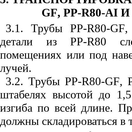
GF
,
PP
-
R
80-
AI
И
3.1. Трубы
PP
-
R
80-
GF
детали из РР-
R
80 сл
помещениях или под нав
лучей.
3.2. Трубы
PP
-
R
80-
GF
,
штабелях высотой до 1,
изгиба по всей длине. П
должны складироваться в т