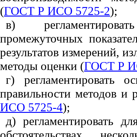
(
ГОСТ Р ИСО 5725-2
);
в) регламентирова
промежуточных показате
результатов измерений, и
методы оценки (
ГОСТ Р И
г) регламентировать о
правильности методов и р
ИСО 5725-4
);
д) регламентировать д
обстоятельствах неско