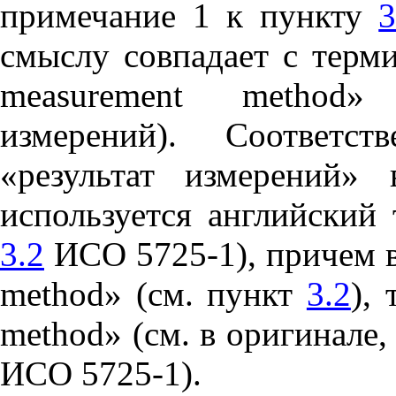
примечание 1 к пункту
3
смыслу совпадает с терм
measurement
method
» 
измерений). Соответс
«результат измерений»
используется английский
3.2
ИСО 5725-1), причем в
method
» (см. пункт
3.2
),
method
» (см. в оригинале
ИСО 5725-1).