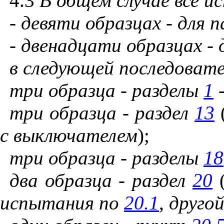
4.3
В
общем
случае
все
и
-
девяти
образцах
-
для
п
-
двенадцати
образцах
-
в
следующей
последоват
три
образца
-
разделы
1
три
образца
-
раздел
13
с
выключателем
);
три
образца
-
разделы
18
два
образца
-
раздел
20
испытания
по
20.1
,
друго