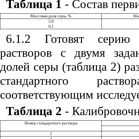
Таблица 1
- Состав перв
Массовая доля серы,
%
Мас
5,0
0,1
6.1.2 Готовят серию 
растворов с двумя зад
долей серы (таблица 2) р
стандартного раств
соответствующим исследу
Таблица 2
- Калибровоч
Номер стандартного раствора
1
2