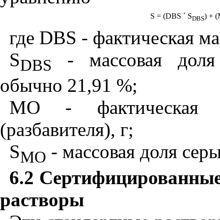
S = (DBS
´
S
) + (
DBS
где
DBS
- фактическая ма
S
- массовая доля
DBS
обычно 21,91 %;
МО - фактическая м
(разбавителя), г;
S
- массовая доля сер
MO
6.2 Сертифицированны
растворы