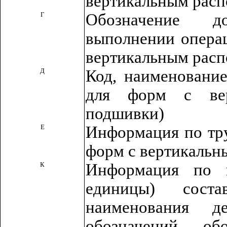
вертикальным расп
Г
Обозначение д
выполнении операц
вертикальным расп
Д
Код, наименование
для форм с вер
подшивки)
Е
Информация по тру
форм с вертикальн
К
Информация по к
единицы) сост
наименования д
обозначений, об