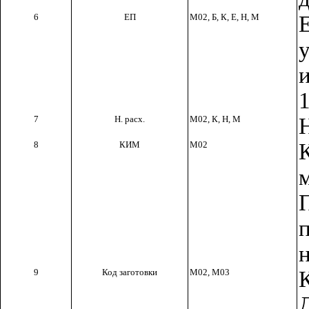
6
ЕП
М02, Б, К, Е, Н, М
7
Н. расх.
М02, К, Н, М
8
КИМ
М02
9
Код заготовки
М02, М03