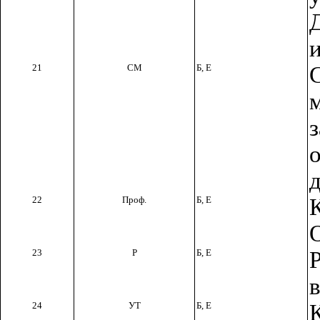
21
СМ
Б,
E
22
Проф.
Б, Е
23
Р
Б, Е
24
УТ
Б, Е