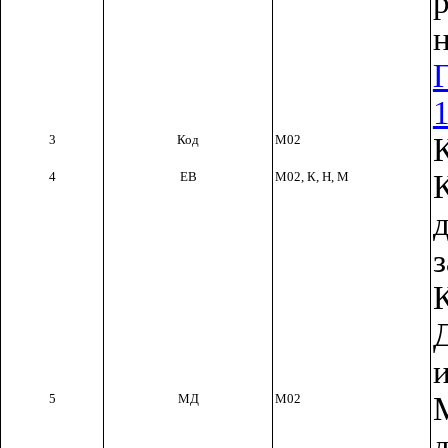
3
Код
М02
4
ЕВ
М02, К, Н, М
5
МД
М02