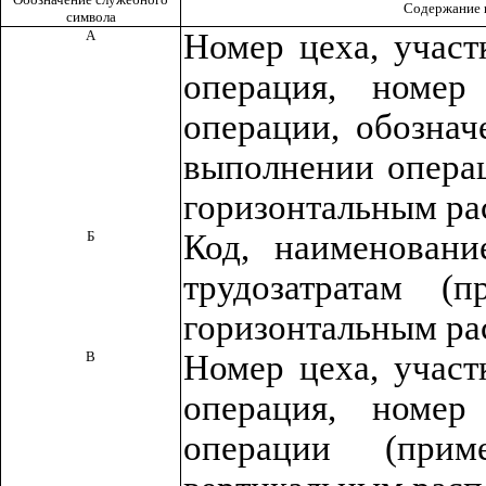
Содержание 
символа
А
Номер цеха, участ
операция, номер
операции, обозна
выполнении операц
горизонтальным ра
Б
Код, наименован
трудозатратам (
горизонтальным ра
В
Номер цеха, участ
операция, номер
операции (при