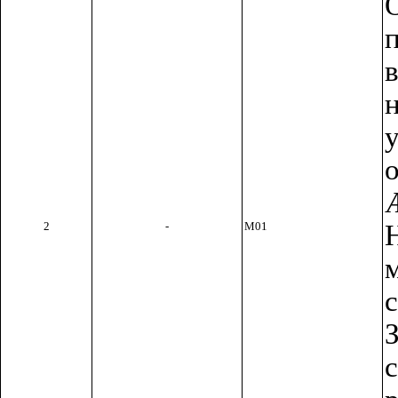
2
-
М01