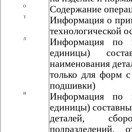
О
Содержание операц
Т
Информация о при
технологической о
Л
Информация по к
единицы) сост
наименования дета
только для форм 
подшивки)
Н
Информация по к
единицы) составны
деталей, сбор
подразделений, 