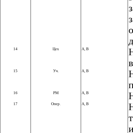
14
Цех
А, В
15
Уч.
А, В
п
16
РМ
А, В
17
Опер.
А, В