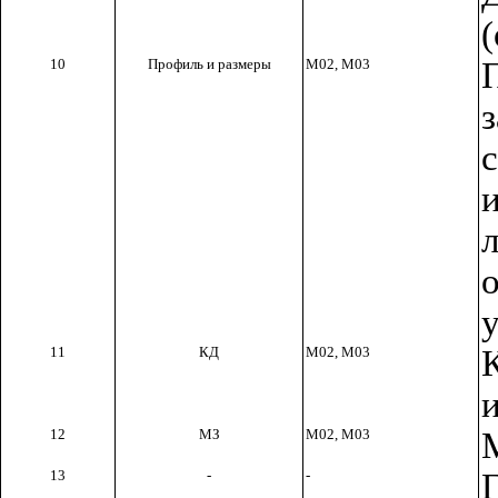
(
10
Профиль и размеры
М02, М03
у
11
КД
М02, М03
12
МЗ
М02, М03
13
-
-