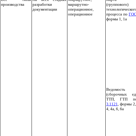
производства
разработки
маршрутно-
(группового)
документации
операционное,
технологическог
операционное
процесса по
ГОС
формы 1, 1а
Ведомость 
(сборочных е
ТТП, ГТП 
3.1121
, формы 2,
4, 4а, 6, 6а