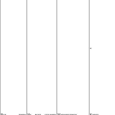
«
Все типы
На всех стадиях
Маршрутное,
Карта ти