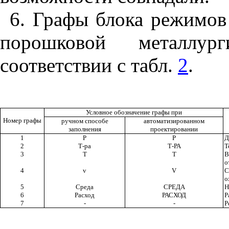
6. Графы блока режимов
порошковой металлур
соответствии с табл.
2
.
Условное обозначение графы при
Номер графы
ручном способе
автоматизированном
заполнения
проектировании
1
Р
Р
Д
2
Т-ра
Т-РА
Т
3
Т
Т
В
о
4
v
V
С
о
5
Среда
СРЕДА
Н
6
Расход
РАСХОД
Р
7
-
-
Р