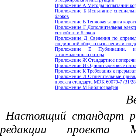
Приложение А
Методы испытаний ко
Приложение Б
Испытание специальн
блоков
Приложение В
Тепловая защита коро
Приложение Г
Дополнительная элект
устройств и блоков
Приложение Д
Сведения по опреде
соединений общего назначения и сое
Приложение Е
Публикации, и
заторможенного ротора
Приложение Ж
Стандартное поперечн
Приложение И
Одноштырьковые патр
Приложение К
Требования к прерыва
Приложение Л
Отличительные призна
проекта стандарта МЭК 60079-7 (31/28
Приложение М
Библиография
В
Настоящий
стандарт
р
редакции
проекта