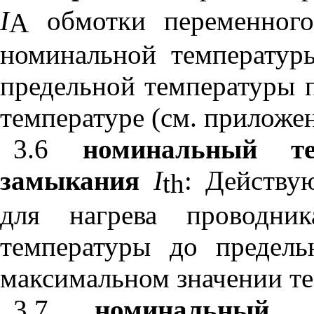
I
обмотки переменного
A
номинальной температур
предельной температуры
температуре (см. приложе
3.6
номинальный те
замыкания
I
: Действу
th
для нагрева проводни
температуры до предел
максимальном значении т
3.7
номинальный