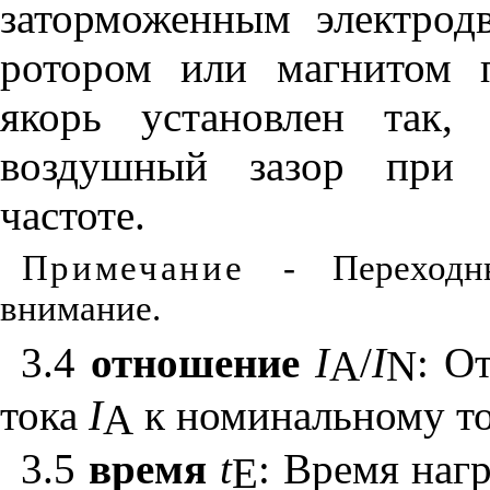
заторможенным электрод
ротором или магнитом п
якорь установлен так,
воздушный зазор при 
частоте.
Примечание
- Переход
внимание.
3.4
отношение
I
/
I
: О
A
N
тока
I
к номинальному т
А
3.5
время
t
: Время наг
Е