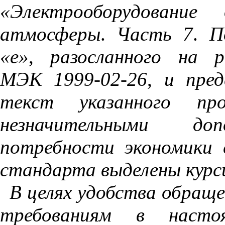
«Электрооборудование
атмосферы
.
Часть
7
.
П
«е»
,
разосланного
на
р
МЭК
1999
-
02
-
26
,
и
пре
текст
указанного
пр
незначительными
доп
потребности
экономики
стандарта
выделены
курс
В
целях
удобства
обраще
требованиям
в
насто