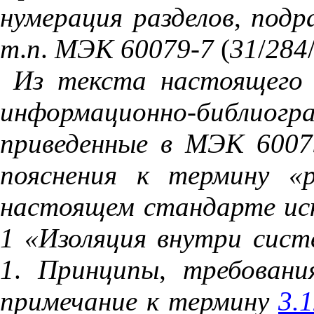
нумерация
разделов
,
подр
т
.
п
.
МЭК
60079
-
7
(
31
/
284
Из
текста
настоящего
информационно
-
библиогр
приведенные
в
МЭК
6007
пояснения
к
термину
«
настоящем
стандарте
ис
1
«Изоляция
внутри
сист
1
.
Принципы
,
требовани
примечание
к
термину
3.1