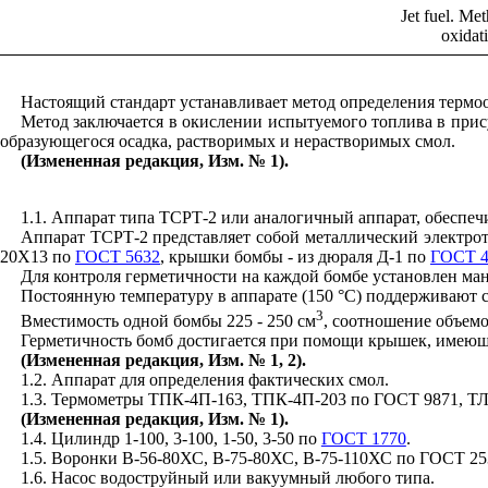
Jet fuel. Met
oxidati
Настоящий стандарт устанавливает метод определения термоо
Метод заключается в окислении испытуемого топлива в прису
образующегося осадка, растворимых и нерастворимых смол.
(Измененная редакция, Изм. № 1).
1.1. Аппарат типа ТСРТ-2 или аналогичный аппарат, обеспе
Аппарат ТСРТ-2 представляет собой металлический электро
20X13 по
ГОСТ 5632
, крышки бомбы - из дюраля Д-1 по
ГОСТ 4
Для контроля герметичности на каждой бомбе установлен ма
Постоянную температуру в аппарате (150 °С) поддерживают с
3
Вместимость одной бомбы 225 - 250 см
, соотношение объемов 
Герметичность бомб достигается при помощи крышек, имеющи
(Измененная редакция, Изм. № 1, 2).
1.2. Аппарат для определения фактических смол.
1.3. Термометры ТПК-4П-163, ТПК-4П-203 по
ГОСТ 9871
, Т
(Измененная редакция, Изм. № 1).
1.4. Цилиндр 1-100, 3-100, 1-50, 3-50 по
ГОСТ 1770
.
1.5. Воронки В-56-80ХС, В-75-80ХС, В-75-110ХС по
ГОСТ 25
1.6. Насос водоструйный или вакуумный любого типа.