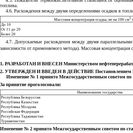
4.5. Показатели термоокислительной стабильности оценива
топлива.
4.6. Расхождения между двумя определениями осадков в топл
3
Массовая концентрация осадка, мг на 100 см
т
До 10
От 11 до 20
Более 20
4.7. Допускаемые расхождения между двумя параллельным
зависимости от применяемого метода). Массовая концентрация с
1. РАЗРАБОТАН И ВНЕСЕН Министерством нефтеперераба
2. УТВЕРЖДЕН И ВВЕДЕН В ДЕЙСТВИЕ Постановлением Госу
Изменение № 1 принято Межгосударственным советом по ст
За принятие проголосовали:
Наименование государства
Республика Белоруссия
Республика Казахстан
Республика Молдова
Российская Федерация
Республика Таджикистан
Туркменистан
Изменение № 2 принято Межгосударственным советом по стан