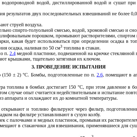
водопроводной водой, дистиллированной водой и сушат при (
 результатов двух последовательных взвешиваний не более 0,0
ают струей воздуха.
ельно спирто-толуольной смесью, водой, хромовой смесью и сн
шлифовальным порошком, промывают растворителями, спиртом 
рки, какая будет использоваться при определении осадка в т
3
ния осадка, наливая по 50 см
топлива в стакан.
по п.
2.4
медной пластинке, подвешенной на крючке стеклянной 
ают крышками, тщательно затягивая их ключом.
3. ПРОВЕДЕНИЕ ИСПЫТАНИЯ
 (150 ± 2) °С. Бомбы, подготовленные по п.
2.6
, помещают в а
тура топлива в бомбах достигает 150 °С, при этом давление в б
этом случае опыт считается недействительным и испытание повт
из аппарата и охлаждают их до комнатной температуры.
бы открывают и топливо фильтруют через фильтр, подготовлен
садком на фильтре устанавливают в сухую колбу.
шек с палочками и медных пластинок, промывая их растворителе
омещают в стаканчики для взвешивания, применявшиеся для су
3