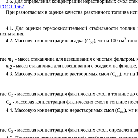
3.6. Для определения концентрации нерастворимых смол стак
ГОСТ 1567
.
При разногласиях в оценке качества реактивного топлива ис
4.1. Для оценки термоокислительной стабильности топлив
испытания.
3
4.2. Массовую концентрацию осадка (
С
), мг на 100 см
топл
ос
где
m
- масса стаканчика для взвешивания с чистым фильтром, 
1
m
-
масса стаканчика для взвешивания с осадком на фильтре, 
2
4.3. Массовую концентрацию растворимых смол (
С
), мг на 
см
где
С
- массовая концентрация фактических смол в топливе до е
1
С
- массовая концентрация фактических смол в топливе посл
2
4.4. Массовую концентрацию нерастворимых смол (
С
), мг 
см
где
С
- массовая концентрация фактических смол, определенная 
3