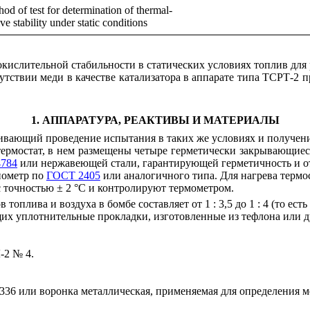
hod of test for determination of thermal-
ve stability under static conditions
кислительной стабильности в статических условиях топлив для
тствии меди в качестве катализатора в аппарате типа ТСРТ-2 п
1. АППАРАТУРА, РЕАКТИВЫ И МАТЕРИАЛЫ
чивающий проведение испытания в таких же условиях и получени
термостат, в нем размещены четыре герметически закрывающие
784
или нержавеющей стали, гарантирующей герметичность и о
нометр по
ГОСТ 2405
или аналогичного типа. Для нагрева термос
 точностью ± 2 °С и контролируют термометром.
топлива и воздуха в бомбе составляет от 1 : 3,5 до 1 : 4 (то есть
х уплотнительные прокладки, изготовленные из тефлона или д
Л-2 № 4.
336
или воронка металлическая, применяемая для определения 