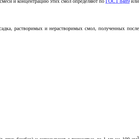
смеси и концентрацию этих смол определяют по
ГОСТ 8489
ил
садка, растворимых и нерастворимых смол, полученных после
3