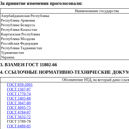
За принятие изменения проголосовали:
Наименование государства
Азербайджанская Республика
Республика Армения
Республика Беларусь
Республика Казахстан
Кыргызская Республика
Республика Молдова
Российская Федерация
Республика Таджикистан
Туркменистан
Украина
3. ВЗАМЕН ГОСТ 11802-66
4. ССЫЛОЧНЫЕ НОРМАТИВНО-ТЕХНИЧЕСКИЕ ДОКУ
Обозначение НТД, на который дана ссыл
ГОСТ 859-2001
ГОСТ 1567-97
ГОСТ 1770-74
ГОСТ 2405-88
ГОСТ 3647-80
ГОСТ 4095-75
ГОСТ 4784-97
ГОСТ 5632-72
ГОСТ 5789-78
ГОСТ 8489-85