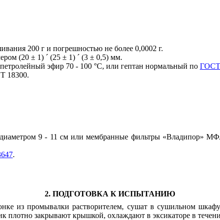
ивания 200 г и погрешностью не более 0,0002 г.
мером (20 ± 1)
´
(25
±
1)
´
(3 ± 0,5) мм.
петролейный эфир 70 - 100
°
С, или гептан нормальный по
ГОСТ
Т 18300
.
» диаметром 9 - 11 см или мембранные фильтры «Владипор» М
647
.
2. ПОДГОТОВКА К ИСПЫТАНИЮ
ке из промывалки растворителем, сушат в сушильном шкафу п
 плотно закрывают крышкой, охлаждают в эксикаторе в течение 