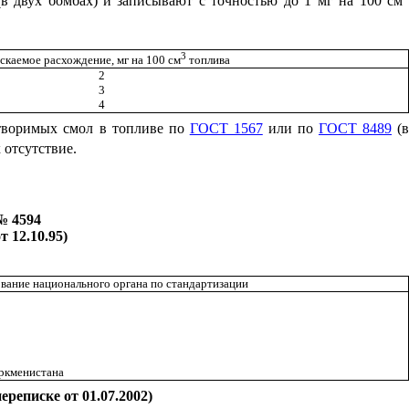
(в двух бомбах) и записывают с точностью до 1 мг на 100 см
3
скаемое расхождение, мг на 100 см
топлива
2
3
4
створимых смол в топливе по
ГОСТ 1567
или по
ГОСТ 8489
(
 отсутствие.
№ 4594
 12.10.95)
вание национального органа по стандартизации
уркменистана
реписке от 01.07.2002)