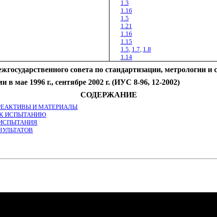
1.3
1.16
1.5
1.21
1.16
1.15
1.5
,
1.7
,
1.8
1.14
ежгосударственного совета по стандартизации, метрологии и
в мае 1996 г., сентябре 2002 г. (ИУС 8-96, 12-2002)
СОДЕРЖАНИЕ
, РЕАКТИВЫ И МАТЕРИАЛЫ
 К ИСПЫТАНИЮ
 ИСПЫТАНИЯ
ЕЗУЛЬТАТОВ