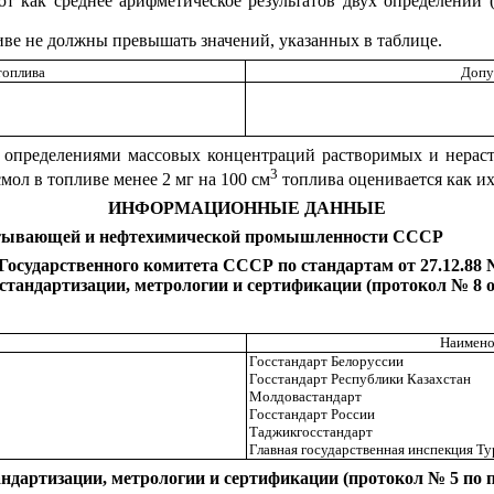
ют как среднее арифметическое результатов двух определений 
иве не должны превышать значений, указанных в таблице.
оплива
Допу
и определениями массовых концентраций растворимых и нера
3
мол в топливе менее 2 мг на 100 см
топлива оценивается как их
ИНФОРМАЦИОННЫЕ ДАННЫЕ
тывающей и нефтехимической промышленности СССР
дарственного комитета СССР по стандартам от 27.12.88 
андартизации, метрологии и сертификации (протокол № 8 от
Наимено
Госстандарт Белоруссии
Госстандарт Республики Казахстан
Молдовастандарт
Госстандарт России
Таджикгосстандарт
Главная государственная инспекция Т
дартизации, метрологии и сертификации (протокол № 5 по пе