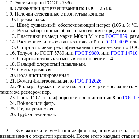
1.7. Эксикатор по
ГОСТ 25336
.
1.8. Стаканчики для взвешивания по
ГОСТ 25336
.
1.9. Палочки стеклянные с изогнутым концом.
1.10. Промывалка.
1.11. Шкаф сушильный, обеспечивающий нагрев (105
±
5)
°
С.
1.12. Весы лабораторные общего назначения с пределом взвеш
1.13. Пластинки из меди марки М0к и М1к по
ГОСТ 859
, раз
1.14. Растворители: изооктан технический по
ГОСТ 4095
или 
1.15. Спирт этиловый ректификованный технический по
ГОС
1.16. Толуол по
ГОСТ 5789
или
ГОСТ 9880
, или
ГОСТ 14710
.
1.17. Спирто-толуольная смесь в соотношении 1:4.
1.18. Кальций хлористый плавленый.
1.19. Смесь хромовая.
1.20. Вода дистиллированная.
1.21. Бумага фильтровальная по
ГОСТ 12026
.
1.22. Фильтры бумажные обеззоленные марки «белая лента
таким же размером пор.
1.23. Паста ГОИ и шлифпорошки с зернистостью 8 по
ГОСТ 3
1.24. Войлок или фетр.
1.25. Груша резиновая.
1.26. Трубка резиновая.
2.1. Бумажные или мембранные фильтры, промытые на ворон
взвешивания с открытой крышкой. После этого каждый стаканчик