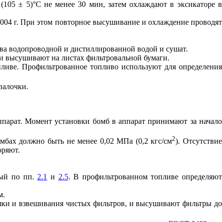
105 ± 5)°С не менее 30 мин, затем охлаждают в эксикаторе в
004 г. При этом повторное высушивание и охлаждение проводят
ова водопроводной и дистиллированной водой и сушат.
и высушивают на листах фильтровальной бумаги.
опливе. Профильтрованное топливо используют для определения
палочки.
ппарат. Момент установки бомб в аппарат принимают за начал
2
омбах должно быть не менее 0,02 МПа (0,2 кгс/см
). Отсутстви
оряют.
ный по пп.
2.1
и
2.5
. В профильтрованном топливе определяю
м.
шки и взвешивания чистых фильтров, и высушивают фильтры до