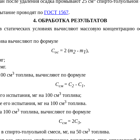
ан после удаления осадка промывают 25 см
спирто-толуольной 
пытание проводят по
ГОСТ 1567
.
4. ОБРАБОТКА РЕЗУЛЬТАТОВ
 в статических условиях вычисляют массовую концентрацию о
ива вычисляют по формуле
С
= 2 (
m
-
m
),
2
1
ос
мг;
мг.
3
100 см
топлива, вычисляют по формуле
С
=
С
-
С
,
см
2
1
3
го испытания, мг на 100 см
топлива;
3
е его испытания, мг на 100 см
топлива.
3
на 100 см
топлива, вычисляют по формуле
С
= 2
С
,
см
3
3
в спирто-толуольной смеси, мг, на 50 см
топлива.