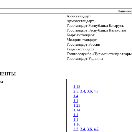
Наимено
Азгосстандарт
Армгосстандарт
Госстандарт Республики Беларусь
Госстандарт Республики Казахстан
Кыргызстандарт
Молдовастандарт
Госстандарт России
Таджикстандарт
Главгосслужба «Туркменстандартлары
Госстандарт Украины
МЕНТЫ
ка
1.13
2.5
,
3.4
,
3.6
,
4.7
1.4
1.1
1.23
1.14
1.1
1.1
1.16
2.5
,
3.4
,
3.6
,
4.7