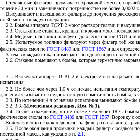
Стеклянные фильтры промывают хромовой смесью, горячей 
течение 30 мин и взвешивают с погрешностью не более 0,0002 г.
Высушивают и взвешивают фильтры до получения расхождения
по 30 мин на каждую операцию.
2.2. Бомбы аппарата ТСРТ-2 моют растворителями и высушив
2.3. Стеклянные стаканы, крышки и крючки моют последоват
2.4. Медные пластинки шлифуют до блеска пастой ГОИ или 
2.5. Испытуемое топливо фильтруют через фильтр той же ма
фактических смол по
ГОСТ 8489
или
ГОСТ 1567
и для определе
Затем в каждый стакан помещают по одной подготовленной 
2.6. Стаканы помещают в бомбы, которые герметично закрыв
3.1. Включают аппарат ТСРТ-2 в электросеть и нагревают до
испытания.
3.2. Не более чем через 1,0 ч от начала испытания темпера
давления указывает на недостаточную герметичность бомбы, в 
3.3. По истечении 4 ч от начала испытания вынимают бомбы 
3.2, 3.3.
(Измененная редакция, Изм. № 1).
3.4. После охлаждения, но не позже чем через 18 ч, бом
фактические смолы по
ГОСТ 8489
или
ГОСТ 1567
. Воронку с о
Количественно осадок переносят на фильтр со стаканов, кры
3.5. После окончания промывки каждый фильтр с осадком п
постоянной массы, как указано в п.
2.1
.