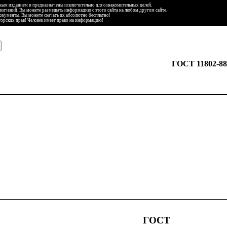
ьным изданием и предназначены исключительно для ознакомительных целей.
аничений. Вы можете размещать информацию с этого сайта на любом другом сайте.
документы. Вы можете скачать их абсолютно бесплатно!
торских прав! Человек имеет право на информацию!
ГОСТ 11802-88
ГОСТ