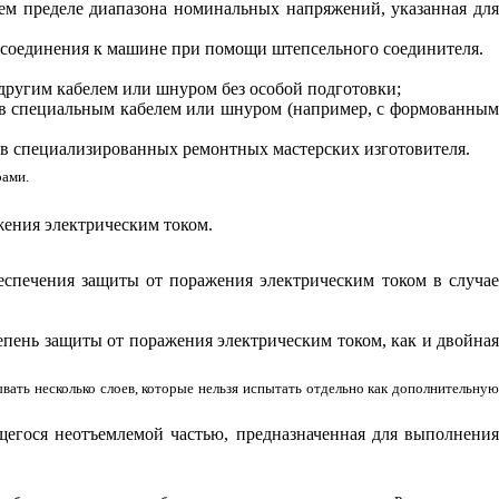
ем пределе диапазона номинальных напряжений, указанная дл
рисоединения к машине при помощи штепсельного соединителя.
другим кабелем или шнуром без особой подготовки;
ов специальным кабелем или шнуром (например, с формованным
 в специализированных ремонтных мастерских изготовителя.
рами.
жения электрическим током.
беспечения защиты от поражения электрическим током в случа
епень защиты от поражения электрическим током, как и двойна
ывать несколько слоев, которые нельзя испытать отдельно как дополнительную
щегося неотъемлемой частью, предназначенная для выполнени