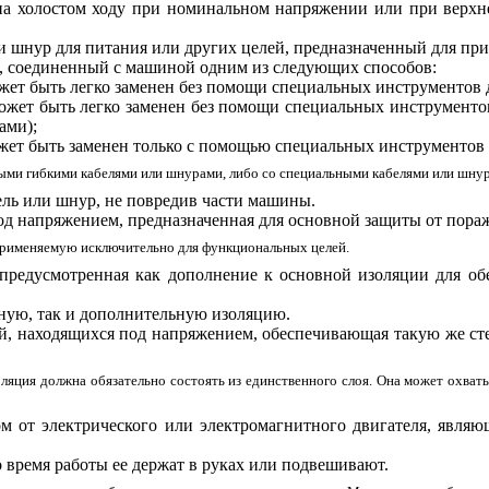
 на холостом ходу при номинальном напряжении или при верхн
ли шнур для питания или других целей, предназначенный для п
я, соединенный с машиной одним из следующих способов:
ожет быть легко заменен без помощи специальных инструментов 
может быть легко заменен без помощи специальных инструмент
ами);
ожет быть заменен только с помощью специальных инструментов
ыми гибкими кабелями или шнурами, либо со специальными кабелями или шну
бель или шнур, не повредив части машины.
под напряжением, предназначенная для основной защиты от пора
 применяемую исключительно для функциональных целей.
, предусмотренная как дополнение к основной изоляции для о
вную, так и дополнительную изоляцию.
ей, находящихся под напряжением, обеспечивающая такую же ст
оляция должна обязательно состоять из единственного слоя. Она может охват
м от электрического или электромагнитного двигателя, являю
 время работы ее держат в руках или подвешивают.