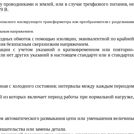
проводниками и землей, или в случае трехфазного питания, н
9 В.
езопасного изолирующего трансформатора или преобразователя с раздельными
альным напряжением.
ыходных обмоток с помощью изоляции, эквивалентной по крайне
ния безопасным сверхнизким напряжением.
ации с учетом указаний о кратковременном или повторно-
и нет других указаний в настоящем стандарте или в стандартах
чиная с холодного состояния; интервалы между каждым периодо
й из которых включает период работы при нормальной нагрузке
тем автоматического размыкания цепи или уменьшения величин
ешательства или замены детали.