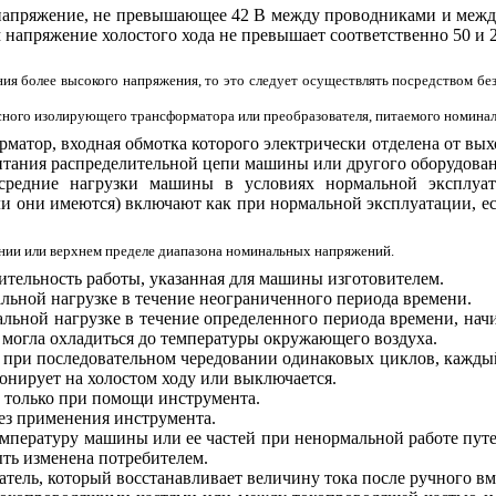
напряжение, не превышающее 42
B
между проводниками и между 
напряжение холостого хода не превышает соответственно 50 и 2
ния более высокого напряжения, то это следует осуществлять посредством б
асного изолирующего трансформатора или преобразователя, питаемого номин
орматор, входная обмотка которого электрически отделена от в
итания распределительной цепи машины или другого оборудова
средние нагрузки машины в условиях нормальной эксплуат
и они имеются) включают как при нормальной эксплуатации, есл
нии или верхнем пределе диапазона номинальных напряжений.
ительность работы, указанная для машины изготовителем.
альной нагрузке в течение неограниченного периода времени.
альной нагрузке в течение определенного периода времени, на
могла охладиться до температуры окружающего воздуха.
а при последовательном чередовании одинаковых циклов, кажды
онирует на холостом ходу или выключается.
на только при помощи инструмента.
без применения инструмента.
емпературу машины или ее частей при ненормальной работе пу
быть изменена потребителем.
атель, который восстанавливает величину тока после ручного вм