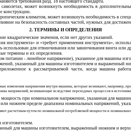
няются требования разд. 18 настоящего стандарта.
 самолетах, может возникнуть необходимость в дополнительны
ые конструкции.
 тропическим климатом, может возникнуть необходимость в спец
влияние на безопасность составных частей, нужных для достижен
2. ТЕРМИНЫ И ОПРЕДЕЛЕНИЯ
ие квадратические значения, если нет других указаний.
я инструмента» и «требует применения инструмента», использ
ть использован для отвинчивания или завинчивания винта или д
ные термины и их определения.
ом питании - линейное напряжение), указанное для машины изг
яжений, указанный для машины изготовителем и выраженный н
 приложенное к рассматриваемой части, когда машина рабо
жные изменения напряжения внутри машины, которые возникают, например, пр
чины напряжений, возникающие вследствие переходных процессов в источнике
я мощность при номинальном напряжении, указанная для машин
 или нижнем пределе диапазона номинальных напряжений, указ
деляют расчетным путем по номинальной потребляемой мощности и номинально
ы изготовителем.
казанный для машины изготовителем, выраженный нижним и верх