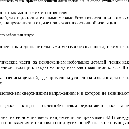
набжены также приспособлениями для закрепления на опоре. Ручные машины
монтных мастерских изготовителя.
цией, так и дополнительными мерами безопасности, при которы
под напряжением в случае повреждения основной изоляции.
го кабеля или шнура.
яцией, так и дополнительными мерами безопасности, такими ка
ические части, за исключением небольших деталей, таких как
силенной изоляции; такую машину называют машиной класса
II
лючением деталей, где применена усиленная изоляция, так как
м;
безопасным сверхнизким напряжением и в которой не возникаю
апряжении, которое не является безопасным сверхнизким напряжением, не
машины на ее номинальном напряжении не превышает 42
B
межд
го напряжения изолирована от других цепей только с помощь