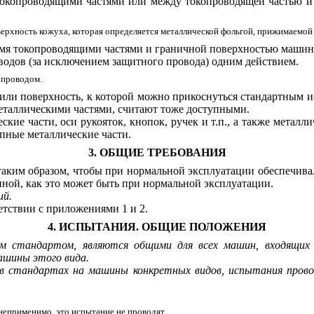
токопроводящими частями или между токопроводящей частью и
рхность кожуха, которая определяется металлической фольгой, прижимаемой
умя токопроводящими частями и граничной поверхностью машины
водов (за исключением защитного провода) одним действием.
 проводом.
ь или поверхность, к которой можно прикоснуться стандартным 
металлическими частями, считают тоже доступными.
еские части, оси рукояток, кнопок, ручек и т.п., а также мет
упные металлические части.
3. ОБЩИЕ ТРЕБОВАНИЯ
ким образом, чтобы при нормальной эксплуатации обеспечивала
ной, как это может быть при нормальной эксплуатации.
ий.
етствии с приложениями 1 и 2.
4. ИСПЫТАНИЯ. ОБЩИЕ ПОЛОЖЕНИЯ
 стандартом, являются общими для всех машин, входящих 
ашины этого вида.
в стандартах на машины конкретных видов, испытания прово
 неприменимо, это испытание не проводят.