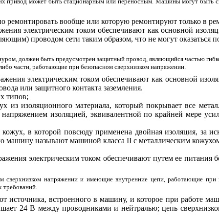
 их привод может быть стационарным или переносным. Машины могут быть с
о ремонтировать вообще или которую ремонтируют только в ре
ражения электрическим током обеспечивают как основной изоля
яющим) проводом сети таким образом, что не могут оказаться 
шнуром, должен быть предусмотрен защитный провод, являющийся частью гибко
 либо части, работающие при безопасном сверхнизком напряжении.
оражения электрическим током обеспечивают как основной изол
овода или защитного контакта заземления.
х типов;
 из изоляционного материала, который покрывает все металл
од напряжением изоляцией, эквивалентной по крайней мере у
ожух, в которой повсюду применена двойная изоляция, за иск
ую машину называют машиной класса
II
с металлическим кожухо
оражения электрическим током обеспечивают путем ее питания 
м сверхнизком напряжении и имеющие внутренние цепи, работающие при н
 требований.
 от источника, встроенного в машину, и которое при работе 
ышает 24
B
между проводниками и нейтралью; цепь сверхнизко