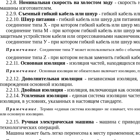
2.2.8.
Номинальная скорость на холостом ходу
- скорость
машины изготовителем.
2.2.9.
Съемный гибкий кабель или шнур
- гибкий кабель и
2.2.10.
Шнур питания
- гибкий кабель или шнур для питани
соединение типа
X
- при котором гибкий кабель или шнур м
соединение типа М - при котором гибкий кабель или шнур 
защитным устройством кабеля или опрессованными наконечник
соединение типа У - при котором гибкий кабель или шнур м
Примечание
.
Соединение типа У может использоваться либо с обычн
соединение типа
Z
- при котором нельзя заменить гибкий ка
2.2.11.
Основная изоляция
- изоляция частей, находящихся 
Примечание
. Основная изоляция не обязательно включает изоляцию,
2.2.12.
Дополнительная изоляция
- независимая изоляция
повреждения основной изоляции.
2.2.13.
Двойная изоляция
- изоляция, включающая как осно
2.2.14.
Усиленная изоляция
- единая система изоляции част
изоляция, в условиях, указанных в настоящем стандарте.
Примечание
.
Термин «единая система изоляции» не означает, что из
или основную изоляцию.
2.2.15.
Ручная электрическая машина
- машина с приводо
технологических операций.
Машина может быть легко перенесена к месту применения; во