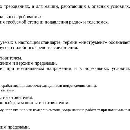
х требованиях, а для машин, работающих в опасных условиях,
иальных требованиях.
ия требуемой степени подавления радио- и телепомех.
уемых в настоящем стандарте, термин «инструмент» обозначает
ругого подобного средства соединения.
отовителем.
ижним и верхним пределами.
тает при номинальном напряжении и в нормальных условия
и срабатывании выключателя цепи или повреждения лампы.
 питания.
ы изготовителем.
анный для машины изготовителем.
му напряжению или измерением тока, когда машина работает при номинальном
ним пределами.