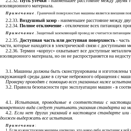
2.2.32.
Путь утечки
- наименьшее расстояние между двумя 
изоляционного материала.
Примечание
.
Граничной поверхностью машины является внешняя пове
2.2.33.
Воздушный зазор
- наименьшее расстояние между дв
2.2.34.
Полное отключение
- отключение всех питающих про
Примечание
. Защитный заземляющий провод не считается питающим
2.2.35.
Доступная часть или доступная поверхность
- част
части, которые находятся в электрической связи с доступными 
2.2.36. Термин «корпус» охватывает все доступные металлич
изоляционного материала, но он не распространяется на недост
3.1. Машины должны быть сконструированы и изготовлены та
окружающей среды даже в случае небрежного обращения с маши
Проверку проводят с помощью всех указанных ниже испытан
3.2. Правила безопасности при эксплуатации машин - в соотв
4.1.
Испытания, проводимые в соответствии с настоящим
конкретного вида следует учитывать указания стандарта на м
4.2.
Если нет других указаний в настоящем стандарте или 
должен выдержать все испытания.
Примечания
:
1. Если из конструкции машины очевидно, что какое-либо испытание к ней