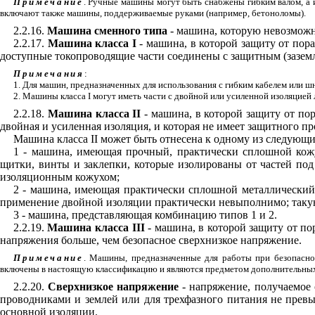
Примечание
. Ручные машины могут быть снабжены гибким валом, а
включают также машины, поддерживаемые руками (например, бетоноломы).
2.2.16.
Машина сменного типа
- машина, которую невозможн
2.2.17.
Машина класса
I
- машина, в которой защиту от по
доступные токопроводящие части соединены с защитным (заземл
Примечания
:
1. Для машин, предназначенных для использования с гибким кабелем или 
2. Машины класса
I
могут иметь части с двойной или усиленной изоляцией
2.2.18.
Машина класса
II
- машина, в которой защиту от п
двойная и усиленная изоляция, и которая не имеет защитного пр
Машина класса
II
может быть отнесена к одному из следующи
1 - машина, имеющая прочный, практически сплошной кожух
щитки, винты и заклепки, которые изолированы от частей п
изоляционным кожухом;
2 - машина, имеющая практически сплошной металлический к
применение двойной изоляции практически невыполнимо; так
3 - машина, представляющая комбинацию типов 1 и 2.
2.2.19.
Машина класса
III
- машина, в которой защиту от п
напряжения больше, чем безопасное сверхнизкое напряжение.
Примечание
. Машины, предназначенные для работы при безопасно
включены в настоящую классификацию и являются предметом дополнительных
2.2.20.
Сверхнизкое напряжение
- напряжение, получаемое
проводниками и землей или для трехфазного питания не прев
основной изоляции.