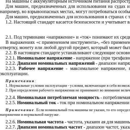
На машины с аккумуляторным источником питания распростра
Для машин, предназначенных для использования на судах и
например, во взрывоопасных местах, могут потребоваться особ
Для машин, предназначенных для использования в странах с
1.2. Настоящий стандарт касается безопасности и учитывает 
2.1. Под терминами «напряжение» и «ток» понимают их средн
В выражениях «с применением инструмента», «без применени
отвертку, монету или любой другой предмет, который может бы
2.2. В настоящем стандарте устанавливают следующие основ
2.2.1.
Номинальное
напряжение
- напряжение (при трехфазн
2.2.2.
Диапазон номинальных напряжений
- диапазон напр
2.2.3.
Рабочее напряжение
- максимальное напряжение,
эксплуатации.
Примечания
:
1. Нормальные условия эксплуатации - условия, включающие в себя возмо
2. При определении рабочего напряжения не принимают во внимание вели
2.2.4.
Номинальная потребляемая мощность
- потребляема
2.2.5.
Номинальный ток
- ток при номинальном напряжении
Примечание
. Если номинальный ток машины не указан, то его опре
напряжении и нормальной нагрузке.
2.2.6.
Номинальная частота
- частота, указанн ая для машин
2.2.7.
Диапазон номинальных частот
- диапазон частот, у