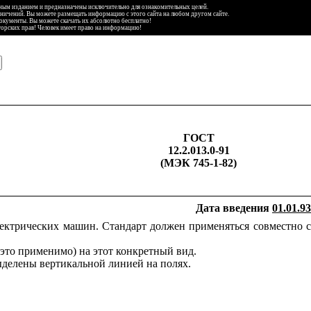
ьным изданием и предназначены исключительно для ознакомительных целей.
аничений. Вы можете размещать информацию с этого сайта на любом другом сайте.
документы. Вы можете скачать их абсолютно бесплатно!
торских прав! Человек имеет право на информацию!
ГОСТ
12.2.013.0-91
(МЭК 745-1-82)
Дата введения
01.01.93
ектрических машин. Стандарт должен применяться совместно с
 это применимо) на этот конкретный вид.
делены вертикальной линией на полях.