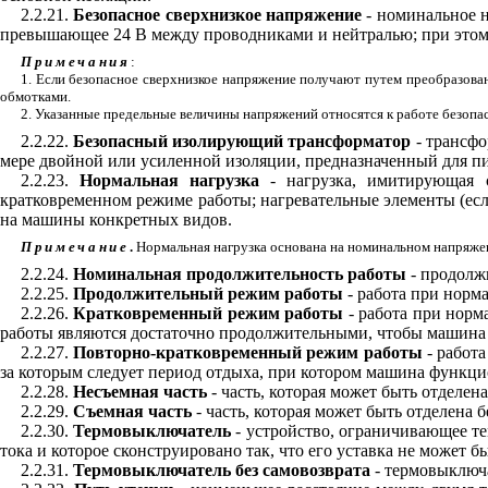
2.2.21.
Безопасное сверхнизкое напряжение
- номинальное 
превышающее 24
B
между проводниками и нейтралью; при этом 
Примечания
:
1. Если безопасное сверхнизкое напряжение получают путем преобразова
обмотками.
2. Указанные предельные величины напряжений относятся к работе безоп
2.2.22.
Безопасный изолирующий трансформатор
- трансф
мере двойной или усиленной изоляции, предназначенный для п
2.2.23.
Нормальная нагрузка
- нагрузка, имитирующая 
кратковременном режиме работы; нагревательные элементы (есл
на машины конкретных видов.
Примечание
.
Нормальная нагрузка основана на номинальном напряже
2.2.24.
Номинальная продолжительность работы
- продолж
2.2.25.
Продолжительный режим работы
- работа при норм
2.2.26.
Кратковременный режим работы
- работа при норм
работы являются достаточно продолжительными, чтобы машина 
2.2.27.
Повторно-кратковременный режим работы
- работ
за которым следует период отдыха, при котором машина функци
2.2.28.
Несъемная часть
- часть, которая может быть отделе
2.2.29.
Съемная часть
- часть, которая может быть отделена 
2.2.30.
Термовыключатель
- устройство, ограничивающее т
тока и которое сконструировано так, что его уставка не может 
2.2.31.
Термовыключатель без самовозврата
- термовыключ