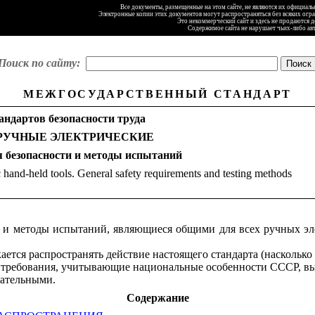
Все документы, размещенные на этом сайте, не являются их официал
Электронные копии этих документов могут распространяться без всяких огр
Это некоммерческий сайт и здесь не продаются 
Содержимое сайта не нарушает чьих-либо ав
Поиск по сайту:
МЕЖГОСУДАРСТВЕННЫЙ СТАНДАРТ
андартов безопасности труда
УЧНЫЕ ЭЛЕКТРИЧЕСКИЕ
 безопасности и методы испытаний
c hand-held tools. General safety requirements and testing methods
и и методы испытаний, являющиеся общими для всех ручных эл
ется распространять действие настоящего стандарта (насколько
, требования, учитывающие национальные особенности СССР, вы
зательными.
Содержание