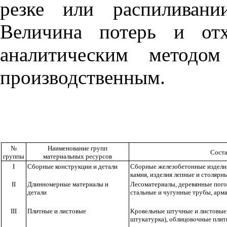
резке или распиливани
Величина потерь и отх
аналитическим методо
производственным.
№
Наименование групп
Соста
группы
материальных ресурсов
I
Сборные конструкции
и
детали
Сборные железобетонные изделия
камня, изделия лепные и столяр­н
II
Длинномерные материалы и
Лесоматериа
л
ы, деревянные
пог
детали
стальные и чугунные трубы, арма
III
Плитные
и листовые
Кро
в
ельные шт
у
чные и листовые
штукатурка), облицовочные плитки,