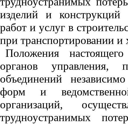
трудноустранимых по­терь
изде­лий и конструкций 
работ и услуг в строитель
при транспор­тировании и
Положения настоящего
органов управления, п
объединений независимо
форм и ведомственн
организаций, осущес
трудноустранимых поте