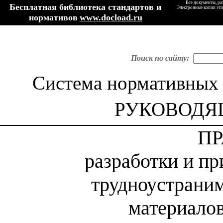
Все документы, ра
Бесплатная библиотека стандартов и
Электронные копии эти
нормативов
www.docload.ru
Поиск по сайту:
Система нормативных 
РУКОВОДЯ
П
разработ
к
и и п
трудноустрани
материалов