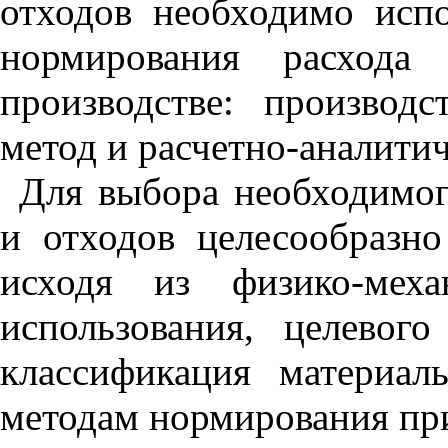
отходов необходимо ис­п
нормиро­вания расхода
производстве: производ
метод и расчетно-аналити
Для выбора необходимог
и отходов целесообраз­н
исходя из физико-механ
использования, целевог
классификация материа
методам нормиро­вания пр