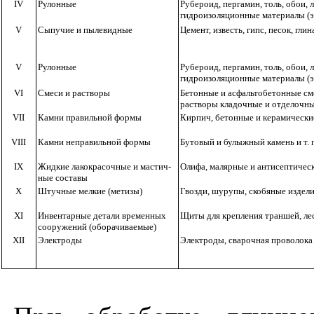
I
V
Рулонные
Рубероид, пергамин, толь, обои,
гидроизоляционные материалы
(
V
Сыпучие и пылевидные
Цемент, известь, гипс, песок, глина
V
Рулонные
Рубероид, пергамин, толь, обои,
гидроизоляционные материалы
(
VI
Смеси и растворы
Бетонные и асфальтобетонные сме
растворы кладочные и отделочны
VII
Камни правильной формы
Кирпич, бетонные и керамические
VIII
Камни неправильной формы
Бутовый и булыжный камень и т. 
IX
Жидкие лакокра­сочные и мастич­
Олифа, малярные и антисептически
ны
е
составы
Х
Штучные мелкие
(метизы)
Гвозди, шурупы, скобяные издел
XI
Инвентарные детали временных
Щиты для крепления траншей, лес
сооружений (оборачиваемые)
XII
Электроды
Электроды, с
в
арочная проволока и