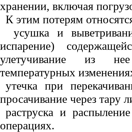
хранении, включая погруз
К этим потерям относятс
усушка и выветривани
испарение) содержаще
улетучивание из не
температурных из­менения
утечка при перекачива
просачивание через тару л
раструска и распыление
операциях.