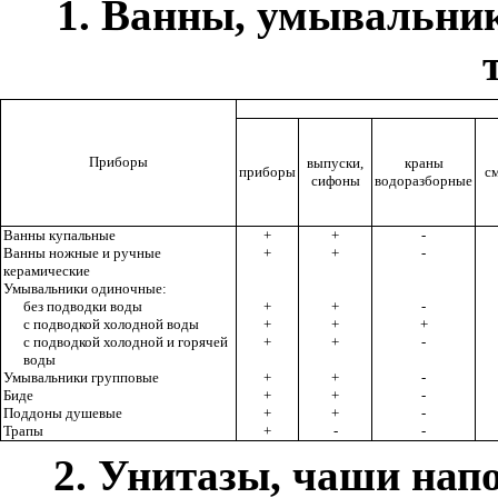
1. Ванны, умывальник
Приборы
выпуски,
краны
приборы
с
сифоны
водоразборные
Ванны купальные
+
+
-
Ванны ножные и ручные
+
+
-
керамические
Умывальники одиночные:
без подводки воды
+
+
-
с подводкой холодной воды
+
+
+
с подводкой холодной и горячей
+
+
-
воды
Умывальники групповые
+
+
-
Биде
+
+
-
Поддоны душевые
+
+
-
Трапы
+
-
-
2. Унитазы, чаши нап