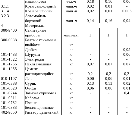
машинистов
чел.-ч
0,18
0,16
0,06
3.1.1
Кран самоходный
маш.-ч
0,02
0,01
-
3.1.4
Кран башенный
маш.-ч
0,02
0,01
0,006
3.2.3
Автомобиль
бортовой
маш.-ч
0,14
0,16
0,04
4
Материалы
300-9400
Санитарные
приборы
комплект
1
1,
1
300-0038
Болты с гайками и
шайбами
кг
-
-
-
Дюбели
кг
-
-
0,05
101-1483
Шурупы
кг
-
-
0,06
101-1522
Электроды
кг
-
-
-
101-1765
Пакля смоляная
кг
0,07
0,07
0,07
101-1355
Цемент
расширяющийся
кг
0,2
0,2
0,2
610-1197
Лен
кг
0,06
0,06
0,01
101-0388
Сурик
кг
0,13
0,13
0,02
101-0628
Олифа
кг
0,06
0,06
0,01
101-0244
Замазка суриковая
кг
-
-
0,4
101-0311
Каболка
кг
-
-
101-0782
Планки
кг
-
-
-
101-0383
Белила цинковые
кг
-
-
-
402-9050
Раствор цементный
кг
-
-
-