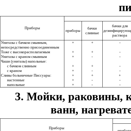
пи
бачки для
Приборы
бачки
приборы
дезинфицирующ
сливные
раствора
Унитазы с бачком смывным,
+
+
-
непосредственно присоединенным
Тоже с высокорасполагаемым
+
+
-
Унитазы с краном смывным
+
-
-
Чаши (унитазы) напольные:
с бачком сливным
+
+
-
с краном
+
-
-
Сливы больничные Писсуары:
+
+
+
настенные
+
-
-
напольные
+
-
-
3. Мойки, раковины, 
ванн, нагрева
Приборы
прибор