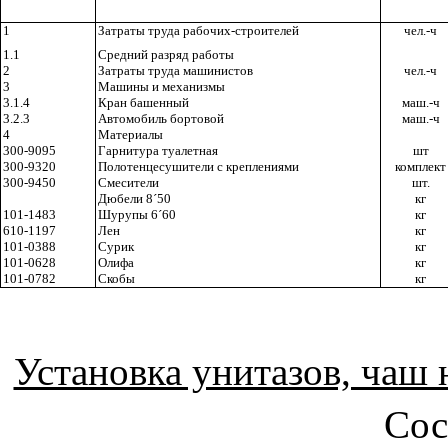
1
Затраты труда рабочих-строителей
чел.-ч
1.1
Средний разряд работы
2
Затраты труда машинистов
чел.-ч
3
Машины и механизмы
3.1.4
Кран башенный
маш.-ч
3.2.3
Автомобиль бортовой
маш.-ч
4
Материалы
300-9095
Гарнитура туалетная
шт
300-9320
Полотенцесушители с креплениями
комплект
300-9450
Смесители
шт.
Дюбели 8
´
50
кг
101-1483
Шурупы 6
´
60
кг
610-1197
Лен
кг
101-0388
Сурик
кг
101-0628
Олифа
кг
101-0782
Скобы
кг
Установка унитазов, чаш
Сос