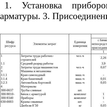
1. Установка приборо
арматуры. 3. Присоединен
с бачк
Шифр
Единица
Элементы затрат
непосредс
ресурса
измерения
присоедин
1
1
Затраты труда рабочих-
чел.-ч
2,26
строителей
1.1
Средний разряд работы
3,9
2
Затраты труда машинистов
чел.-ч
0,07
3
Машины и механизмы
3.1.1
Кран самоходный
маш.-ч
-
3.1.4
Кран башенный
маш.-ч
0,01
3.2.3
Автомобиль бортовой
маш.-ч
0,05
4
Материалы
300-0637
Трубы сливные
шт.
300-9010-
Бачок с арматурой
комплект
1
300-9340
Приборы
комплект
1
630-0003
Краны смывные
шт.
-
Дюбели 8
´
50
кг
0,05