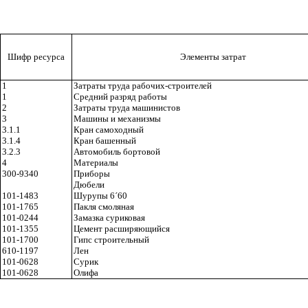
Шифр ресурса
Элементы затрат
1
Затраты труда рабочих-строителей
1
Средний разряд работы
2
Затраты труда машинистов
3
Машины и механизмы
3.1.1
Кран самоходный
3.1.4
Кран башенный
3.2.3
Автомобиль бортовой
4
Материалы
300-9340
Приборы
Дюбели
101-1483
Шурупы 6
´
60
101-1765
Пакля смоляная
101-0244
Замазка суриковая
101-1355
Цемент расширяющийся
101-1700
Гипс строительный
610-1197
Лен
101-0628
Сурик
101-0628
Олифа