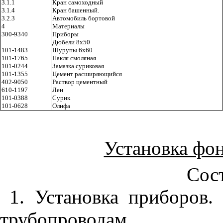
3.1.1
Кран самоходный
3.1.4
Кран башенный.
3.2.3
Автомобиль бортовой
4
Материалы
300-9340
Приборы
Дюбели 8х50
101-1483
Шурупы 6х60
101-1765
Пакля смоляная
101-0244
Замазка суриковая
101-1355
Цемент расширяющийся
402-9050
Раствор цементный
610-1197
Лен
101-0388
Сурик
101-0628
Олифа
Установка фо
Сост
1. Установка приборов.
трубопроводам.