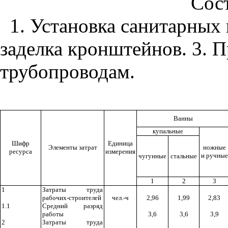
Сост
1. Установка санитарных 
заделка кронштейнов. 3. 
трубопроводам.
Ванны
купальные
Шифр
Единица
Элементы затрат
ножные
ресурса
измерения
и ручные
чугунные
стальные
1
2
3
1
Затраты труда
рабочих-строителей
чел.-ч
2,96
1,99
2,83
1.1
Средний разряд
работы
3,6
3,6
3,9
2
Затраты труда