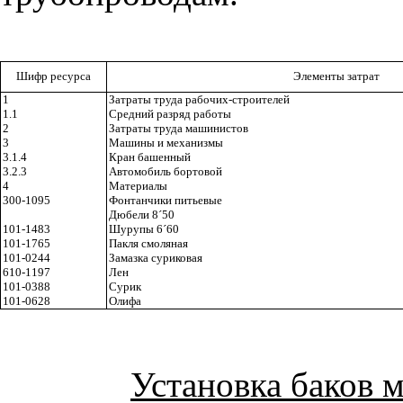
Шифр ресурса
Элементы затрат
1
Затраты труда рабочих-строителей
1.1
Средний разряд работы
2
Затраты труда машинистов
3
Машины и механизмы
3.1.4
Кран башенный
3.2.3
Автомобиль бортовой
4
Материалы
300-1095
Фонтанчики питьевые
Дюбели 8
´
50
101-1483
Шурупы 6
´
60
101-1765
Пакля смоляная
101-0244
Замазка суриковая
610-1197
Лен
101-0388
Сурик
101-0628
Олифа
Установка баков 