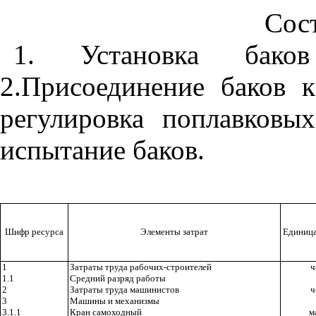
Сост
1. Установка бако
2.Присоединение баков к
регулировка поплавковых
испытание баков.
Шифр ресурса
Элементы затрат
Единица
1
Затраты труда рабочих-строителей
ч
1.1
Средний разряд работы
2
Затраты труда машинистов
ч
3
Машины и механизмы
3.1.1
Кран самоходный
м