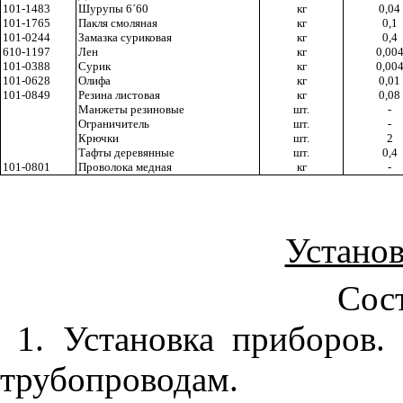
101-1483
Шурупы 6
´
60
кг
0,04
101-1765
Пакля смоляная
кг
0,1
101-0244
Замазка суриковая
кг
0,4
610-1197
Лен
кг
0,00
101-0388
Сурик
кг
0,00
101-0628
Олифа
кг
0,01
101-0849
Резина листовая
кг
0,08
Манжеты резиновые
шт.
-
Ограничитель
шт.
-
Крючки
шт.
2
Тафты деревянные
шт.
0,4
101-0801
Проволока медная
кг
-
Установ
Сост
1. Установка приборов.
трубопроводам.