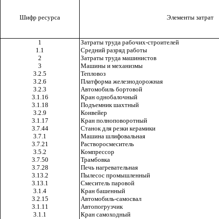
Шифр ресурса
Элементы затрат
1
Затраты труда рабочих-строителей
1.1
Средний разряд работы
2
Затраты труда машинистов
3
Машины и механизмы
3.2.5
Тепловоз
3.2.6
Платформа железнодорожная
3.2.3
Автомобиль бортовой
3.1.16
Кран однобалочный
3.1.18
Подъемник шахтный
3.2.9
Конвейер
3.1.17
Кран полноповоротный
3.7.44
Станок для резки керамики
3.7.1
Машина шлифовальная
3.7.21
Растворосмеситель
3.5.2
Компрессор
3.7.50
Трамбовка
3.7.28
Печь нагревательная
3.13.2
Пылесос промышленный
3.13.1
Смеситель паровой
3.1.4
Кран башенный
3.2.15
Автомобиль-самосвал
3.1.11
Автопогрузчик
3.1.1
Кран самоходный