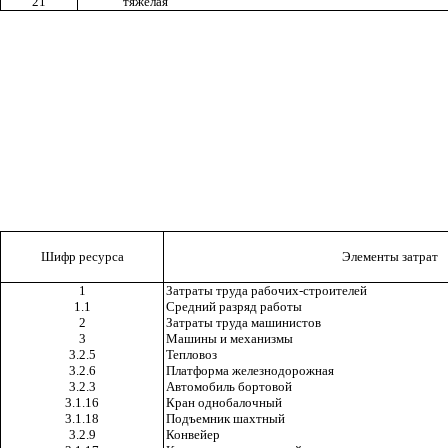
21
тяжелая
Шифр ресурса
Элементы затрат
1
Затраты труда рабочих-строителей
1.1
Средний разряд работы
2
Затраты труда машинистов
3
Машины и механизмы
3.2.5
Тепловоз
3.2.6
Платформа железнодорожная
3.2.3
Автомобиль бортовой
3.1.16
Кран однобалочный
3.1.18
Подъемник шахтный
3.2.9
Конвейер