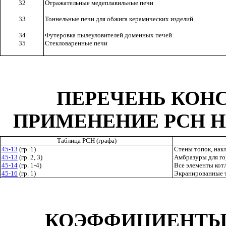
32
Отражательные медеплавильные печи
33
Тоннельные печи для обжига керамических изделий
34
Футеровка пылеуловителей доменных печей
35
Стекловаренные печи
ПЕРЕЧЕНЬ КОН
ПРИМЕНЕНИЕ РСН Н
Таблица РСН (графа)
45-13
(гр. 1)
Стены топок, нак
45-13
(гр. 2, 3)
Амбразуры для гор
45-14
(гр. 1-4)
Все элементы кот
45-16
(гр. 1)
Экранированные 
КОЭФФИЦИЕНТЫ 