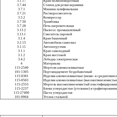
3.1.17
Кран полноповоротный
3.7.44
Станок для резки керамики
3.7.1
Машина шлифовальная
3.7.21
Растворосмеситель
3.5.2
Компрессор
3.7.50
Трамбовка
3.7.28
Печь нагревательная
3.13.2
Пылесос промышленный
3.13.1
Смеситель паровой
3.1.4
Кран башенный
3.2.15
Автомобиль-самосвал
3.1.11
Автопогрузчик
3.1.1
Кран самоходный
3.1.2
Кран мостовой
3.4.2
Лебедка электрическая
4
Материалы
115-2540
Мертели алюмосиликатные
101-1305
Портландцемент бездобавочный
115-0381
Изделия алюмосиликатные (низко- и среднеглино
115-0563
Изделия алюмосиликатные (высокоглиноземистые
115-2553
Мертель высокоглиноземистый пластифицирова
115-2237
Блоки углеродистые (угольные) и графитированн
115-27400
Паста углеродистая
101-0964
Уголок стальной