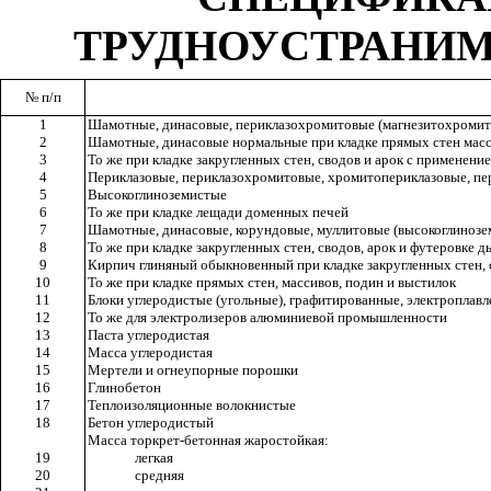
ТРУДНОУСТРАНИМ
№ п/п
1
Шамотные, динасовые, периклазохромитовые (магнезитохромито
2
Шамотные, динасовые нормальные при кладке прямых стен масс
3
То же при кладке закругленных стен, сводов и арок с применени
4
Периклазовые, периклазохромитовые, хромитопериклазовые, пе
5
Высокоглиноземистые
6
То же при кладке лещади доменных печей
7
Шамотные, динасовые, корундовые, муллитовые (высокоглинозем
8
То же при кладке закругленных стен, сводов, арок и футеровке 
9
Кирпич глиняный обыкновенный при кладке закругленных стен, 
10
То же при кладке прямых стен, массивов, подин и выстилок
11
Блоки углеродистые (угольные), графитированные, электроплав
12
То же для электролизеров алюминиевой промышленности
13
Паста углеродистая
14
Масса углеродистая
15
Мертели и огнеупорные порошки
16
Глинобетон
17
Теплоизоляционные волокнистые
18
Бетон углеродистый
Масса торкрет-бетонная жаростойкая:
19
легкая
20
средняя