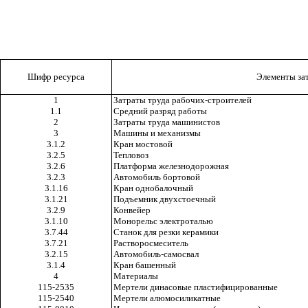
Шифр ресурса
Элементы за
1
Затраты труда рабочих-строителей
1.1
Средний разряд работы
2
Затраты труда машинистов
3
Машины и механизмы
3.1.2
Кран мостовой
3.2.5
Тепловоз
3.2.6
Платформа железнодорожная
3.2.3
Автомобиль бортовой
3.1.16
Кран однобалочный
3.1.21
Подъемник двухстоечный
3.2.9
Конвейер
3.1.10
Монорельс электроталью
3.7.44
Станок для резки керамики
3.7.21
Растворосмеситель
3.2.15
Автомобиль-самосвал
3.1.4
Кран башенный
4
Материалы
115-2535
Мертели динасовые пластифицированные
115-2540
Мертели алюмосиликатные