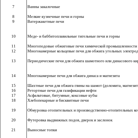
7
Ванны закалочные
8
Мелкие кузнечные печи и горны
9
Ватержакетные печи
10
Меде- и баббитоплавильные тигельные печи и горны
11
Многоподовые обжиговые печи химической промышленности
12
Многокамерные кольцевые печи для обжига угольных электро
13
Периодические печи для обжига шамотного или динасового к
14
Многокамерные печи для обжига динаса и магнезита
15
Шахтные печи для обжига глины на шамот (доломита, магнезита
16
Ретортные печи для газификации нефти
17
Асфальтовые, битумные, коксовые кубы
18
Хлебопекарные и бисквитные печи
19
Обмуровка отопительных и производственно-отопительных ко
20
Футеровка выдвижных подов, дверок и заслонок
21
Выносные топки