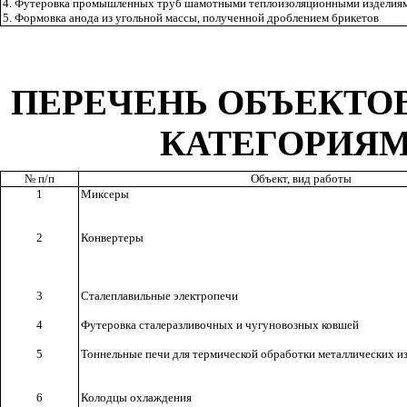
4. Футеровка промышленных труб шамотными теплоизоляционными изделия
5. Формовка анода из угольной массы, полученной дроблением брикетов
ПЕРЕЧЕНЬ ОБЪЕКТОВ
КАТЕГОРИЯМ
№ п/п
Объект, вид работы
1
Миксеры
2
Конвертеры
3
Сталеплавильные электропечи
4
Футеровка сталеразливочных и чугуновозных ковшей
5
Тоннельные печи для термической обработки металлических и
6
Колодцы охлаждения