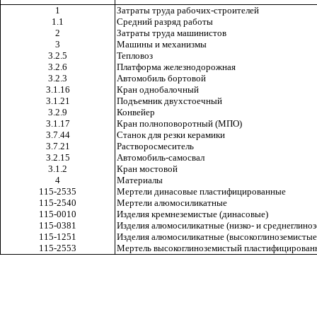
1
Затраты труда рабочих-строителей
1.1
Средний разряд работы
2
Затраты труда машинистов
3
Машины и механизмы
3.2.5
Тепловоз
3.2.6
Платформа железнодорожная
3.2.3
Автомобиль бортовой
3.1.16
Кран однобалочный
3.1.21
Подъемник двухстоечный
3.2.9
Конвейер
3.1.17
Кран полноповоротный (МПО)
3.7.44
Станок для резки керамики
3.7.21
Растворосмеситель
3.2.15
Автомобиль-самосвал
3.1.2
Кран мостовой
4
Материалы
115-2535
Мертели динасовые пластифицированные
115-2540
Мертели алюмосиликатные
115-0010
Изделия кремнеземистые (динасовые)
115-0381
Изделия алюмосиликатные (низко- и среднеглино
115-1251
Изделия алюмосиликатные (высокоглиноземистые
115-2553
Мертель высокоглиноземистый пластифицирова