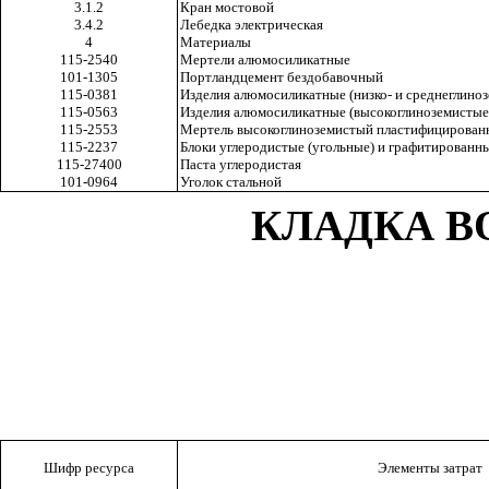
3.1.2
Кран мостовой
3.4.2
Лебедка электрическая
4
Материалы
115-2540
Мертели алюмосиликатные
101-1305
Портландцемент бездобавочный
115-0381
Изделия алюмосиликатные (низко- и среднеглино
115-0563
Изделия алюмосиликатные (высокоглиноземистые
115-2553
Мертель высокоглиноземистый пластифицирова
115-2237
Блоки углеродистые (угольные) и графитированн
115-27400
Паста углеродистая
101-0964
Уголок стальной
КЛАДКА В
Шифр ресурса
Элементы затрат