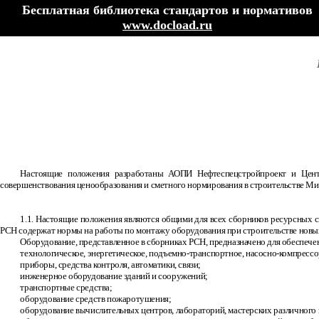
Бесплатная библиотека стандартов и нормативов
www.docload.ru
Настоящие положения разработаны АОПИ Нефтеспецстройпроект и Центр
совершенствования ценообразования и сметного нормирования в строительстве Ми
1.1. Настоящие положения являются общими для всех сборников ресурсных 
РСН содержат нормы на работы по монтажу оборудования при строительстве новы
Оборудование, представленное в сборниках РСН, предназначено для обеспече
технологическое, энергетическое, подъемно-транспортное, насосно-компрессор
приборы, средства контроля, автоматики, связи;
инженерное оборудование зданий и сооружений;
транспортные средства;
оборудование средств пожаротушения;
оборудование вычислительных центров, лабораторий, мастерских различного 