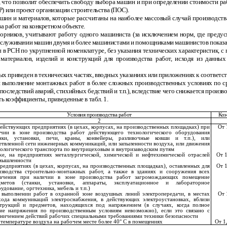
то позволит обеспечить свободу выбора машин и при определении стоимости рабо
) или проект организации строительства (ПОС).
ин и материалов, которые рассчитаны на наиболее массовый случай производства
а работ на конкретном объекте.
борников, учитывают работу одного машиниста (за исключением норм, где предус
луживании машин двумя и более машинистами и помощниками машинистов показате
ы в РСН по укрупненной номенклатуре, без указания технических характеристик, с
атериалов, изделий и конструкций для производства работ, исходя из данных
ых приведен в технических частях, вводных указаниях или приложениях к соотве
тся выполнение монтажных работ в более сложных производственных условиях по 
следствий аварий, стихийных бедствий и т.п.), вследствие чего снижается произво
 коэффициенты, приведенные в табл. 1.
Условия производства работ
Коэ
2
ействующих предприятиях (в цехах, корпусах, на производственных площадках) при
От 
ичии в зоне производства работ действующего технологического оборудования
анки, установки, печи, краны, конвейеры, разливочные ковши и т.п.), или
етвленной сети инженерных коммуникаций, или запыленности воздуха, или движения
ологического транспорта по внутрицеховым и внутризаводским путям
же, на предприятиях металлургической, химической и нефтехимической отраслей
От 1
мышленности
редприятиях (в цехах, корпусах, на производственных площадках), оставленных для
От 1
изводства строительно-монтажных работ, а также в зданиях и сооружения всех
начения при наличии в зоне производства работ загромождающих помещение
дметов (станки, установки, аппараты, эксплуатационное и лабораторное
удование, оргтехника, мебель и т.п.)
 выполнении работ в охранной зоне воздушных линий электропередачи, в местах
От 
хода коммуникаций электроснабжения, в действующих электроустановках, вблизи
струкций и предметов, находящихся под напряжением (в случаях, когда полное
тие напряжения по производственным условиям невозможно), если это связано с
ничением действий рабочих специальными требованиями техники безопасности
температуре воздуха на рабочем месте более 40
°
С в помещениях
От 1