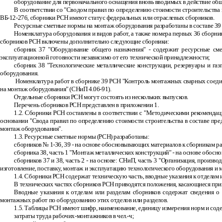
оборудование для первоначального оснащения вновь вводимых в действие обще
В соответствии со "Сводом правил по определению стоимости строительства 
ВБ
-
12
-
276, сборники РСН имеют статус федеральных или отраслевых сборников.
Ресурсные сметные нормы на монтаж оборудования разработаны в составе 39
Номенклатура оборудования и видов работ, а также номера первых 36 сборн
сборников РСН включены дополнительно следующие сборники:
сборник 37 "Оборудование общего назначения"
-
содержит ресурсные сме
эксплуатационной готовности независимо от его технической принадлежности;
сборник 38 "Технологические металлические конструкции, резервуары и га
оборудования.
Номенклатура работ в сборнике 39 РСН "Контроль монтажных сварных соеди
на монтаж оборудования" (СНиП 4.06
-
91).
Отдельные сборники РСН могут состоять из нескольких выпусков.
Перечень сборников РСН представлен в приложении 1.
1.2. Сборники РСН составлены в соответствии с "Методическими рекомендац
основании "Свода правил по определению стоимости строительства в составе пр
монтаж оборудования".
1.3. Ресурсные сметные нормы (РСН) разработаны:
сборников № 1
-
36, 39
-
на основе обосновывающих материалов к сборникам ра
сборника 38, часть 1 "Монтаж металлических конструкций"
-
на основе обосно
сборников 37 и 38, часть 2
-
на основе: СНиП, часть 3 "Организация, произво
изготовление, поставку, монтаж и эксплуатацию технологического оборудования и 
1.4. Сборники РСН содержат техническую часть, вводные указания к отделам 
В технических частях сборников РСН приводятся положения, касающиеся пр
Вводные указания к отделам или разделам сборников содержат сведения о
монтажных работ по оборудованию этих отделов или разделов.
1.5. Таблицы РСН имеют шифр, наименование, единицу измерения норм и сод
затраты труда рабочих-монтажников в чел.-ч;