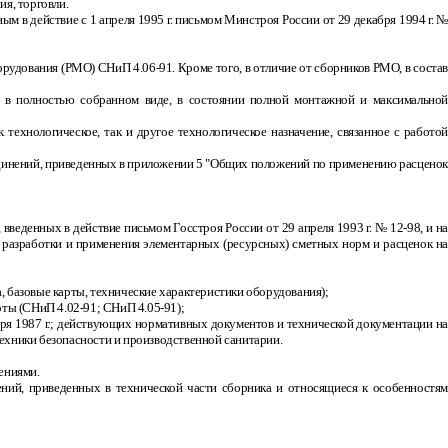
я, торговли.
ным в действие с 1 апреля 1995 г. письмом Минстроя России от 29 декабря 1994 г. 
борудования (РМО) СНиП 4.06
-
91. Кроме того, в отличие от сборников РМО, в состав
в полностью собранном виде, в состоянии полной монтажной и максимальной
ехнологическое, так и другое технологическое назначение, связанное с работо
единений, приведенных в приложении 5 "Общих положений по применению расценок
введенных в действие письмом Госстроя России от 29 апреля 1993 г. № 12
-
98, и на
ла разработки и применения элементарных (ресурсных) сметных норм и расценок на
, базовые карты, технические характеристики оборудования);
оты (СНиП 4.02
-
91; СНиП 4.05
-
91);
варя 1987 г.; действующих нормативных документов и технической документации на
техники безопасности и производственной санитарии.
ениями.
ений, приведенных в технической части сборника и относящиеся к особенностям