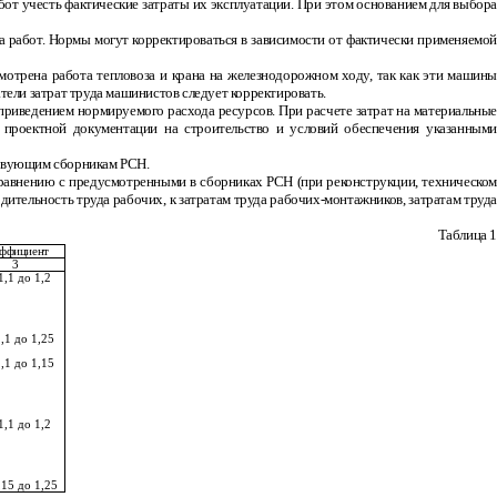
т учесть фактические затраты их эксплуатации. При этом основанием для выбора
 работ. Нормы могут корректироваться в зависимости от фактически применяемой
мотрена работа тепловоза и крана на железнодорожном ходу, так как эти машины
ли затрат труда машинистов следует корректировать.
 приведением нормируемого расхода ресурсов. При расчете затрат на материальные
 проектной документации на строительство и условий обеспечения указанными
тствующим сборникам РСН.
сравнению с предусмотренными в сборниках РСН (при реконструкции, техническом
дительность труда рабочих, к затратам труда рабочих-монтажников, затратам труда
Таблица 1
ффициент
3
1,1 до 1,2
,1 до 1,25
,1 до 1,15
1,1 до 1,2
,15 до 1,25