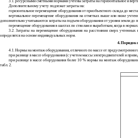
3.1. ресурсными сметными нормами учтены затраты на горизонтальное и верт
Дополнительному учету подлежат затраты на:
горизонтальное перемещение оборудования от приобъектного склада до места 
вертикальное перемещение оборудования на отметках выше или ниже учтенны
дополнительно учитываются затраты на подъем оборудования от уровня земли до 
перемещение оборудования в шахтах по стволам и выработкам, когда в нормах 
3.2. Затраты на перемещение оборудования на расстояния сверх учтенных
определятся на основе индивидуальных норм.
4. Порядок 
4.1. Нормы на монтаж оборудования, отличного по массе от предусмотренного
при разнице в массе оборудования (с учетом массы электродвигателей и прив
при разнице в массе оборудования более 10 % нормы на монтаж оборудовани
табл. 2.