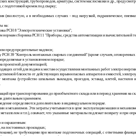
ских конструкций, трубопроводов, арматуры, систем маслосмазки и др., предусмо
 с подготовкой кромок под сварку;
ния (вхолостую, а в необходимых случаях
-
под нагрузкой, гидравлическое, пневм
ты на:
ка РСН 8 "Электротехнические установки";
м нормам сборника РСН 11 "Приборы, средства автоматизации и вычислительной т
 или предупредительные надписи;
у РСН 39 "Контроль монтажных сварных соединений" (кроме случаев, оговоренных 
определяемые в установленном порядке;
на проектной документацией;
ящих сетей для подачи к местам осуществления монтажных работ электроэнергии, вод
ственной близости от действующих взрывоопасных аппаратов и емкостей, электроус
онтажа (устройство шпальных выкладок, проездов, эстакад, клетей, настилов и 
.
маций при транспортировании до приобъектного склада или в период хранения на ск
и длительным хранением.
ведение определяются дополнительно в индивидуальном порядке.
шин и механизмов. Эти затраты учитываются в цене эксплуатации машин и механизм
металлолом и т.п.), означает, что указанные материалы подлежат возврату и при о
о и окрашенным:
, на постоянных прокладках;
локами), не требующими при монтаже подгоночных операций, с ответными фланцам