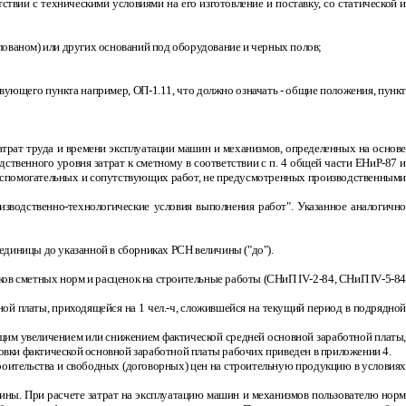
твии с техническими условиями на его изготовление и поставку, со статической и
лованом) или других оснований под оборудование и черных полов;
твующего пункта например, ОП
-
1.11, что должно означать
-
общие положения, пункт
трат труда и времени эксплуатации машин и механизмов, определенных на основе
твенного уровня затрат к сметному в соответствии с п. 4 общей части ЕНиР
-
87 и
 вспомогательных и сопутствующих работ, не предусмотренных производственными
зводственно-технологические условия выполнения работ". Указанное аналогично
единицы до указанной в сборниках РСН величины ("до").
иков сметных норм и расценок на строительные работы (СНиП
IV
-
2
-
84, СНиП
IV
-
5
-
8
ой платы, приходящейся на 1 чел.-ч, сложившейся на текущий период в подрядной
ющим увеличением или снижением фактической средней основной заработной платы,
ровки фактической основной заработной платы рабочих приведен в приложении 4.
троительства и свободных (договорных) цен на строительную продукцию в условиях
шины. При расчете затрат на эксплуатацию машин и механизмов пользователю норм