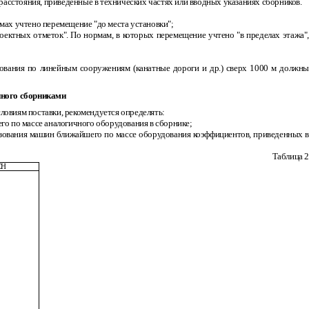
расстояния, приведенные в технических частях или вводных указаниях сборников.
рмах учтено перемещение "до места установки";
оектных отметок". По нормам, в которых перемещение учтено "в пределах этажа",
дования по линейным сооружениям (канатные дороги и др.) сверх 1000 м должны
нного сборниками
ловиям поставки, рекомендуется определять:
его по массе аналогичного оборудования в сборнике;
ьзования машин ближайшего по массе оборудования коэффициентов, приведенных в
Таблица 2
СН