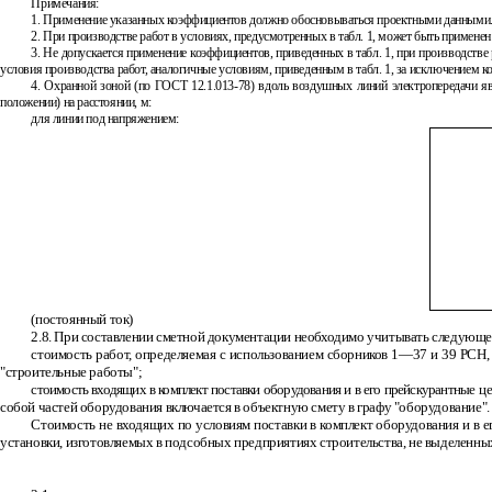
Примечания:
1. Применение указанных коэффициентов должно обосновываться проектными данными
2. При производстве работ в условиях, предусмотренных в табл. 1, может быть применен
3. Не допускается применение коэффициентов, приведенных в табл. 1, при производств
условия производства работ, аналогичные условиям, приведенным в табл. 1, за исключением ко
4. Охранной зоной (по ГОСТ 12.1.013
-
78) вдоль воздушных линий электропередачи я
положении) на расстоянии, м:
для линии под напряжением:
(постоянный ток)
2.8. При составлении сметной документации необходимо учитывать следующе
стоимость работ, определяемая с использованием сборников 1—37 и 39 РСН, 
"строительные работы";
стоимость входящих в комплект поставки оборудования и в его прейскурантные
собой частей оборудования включается в объектную смету в графу "оборудование".
Стоимость не входящих по условиям поставки в комплект оборудования и в е
установки, изготовляемых в подсобных предприятиях строительства, не выделенны