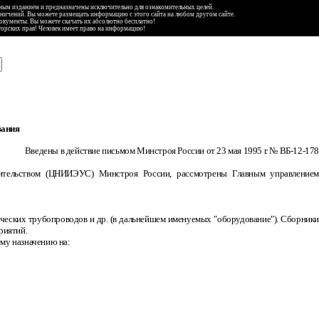
ьным изданием и предназначены исключительно для ознакомительных целей.
аничений. Вы можете размещать информацию с этого сайта на любом другом сайте.
документы. Вы можете скачать их абсолютно бесплатно!
торских прав! Человек имеет право на информацию!
вания
Введены в действие письмом Минстроя России от 23 мая 1995 г. № ВБ
-
12
-
178
оительством (ЦНИИЭУС) Минстроя России, рассмотрены Главным управлением
ческих трубопроводов и др. (в дальнейшем именуемых "оборудование"). Сборник
риятий.
ему назначению на: