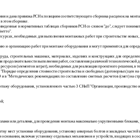
ания и дана привязка РСН к позициям соответствующего сборника расценок на мон
в этом сборнике.
 приведенные в нормативных таблицах сборников РСН со словом "до", следует понима
нетто".
 ресурсах, необходимых для выполнения монтажных работ при строительстве новых
гию и организацию работ при монтаже оборудования и могут применятся для опред
труда, строительных машинах, материалах, изделиях и конструкциях для определе
ния продолжительности выполнения работ, составления различной технологической 
 ресурсов (элементов затрат), необходимых для реализации проектного решения, в т
 "Порядке определения стоимости строительства и свободных (договорных) цен н
9 и в "Методических рекомендациях по составлению сметных расчетов (смет) на 
монтажу оборудования, установленного частью 3 СНиП "Организация, производств
ой;
злами или деталями, для проведения монтажа максимально укрупненными блоками,
етку мест установки оборудования, установку анкерных болтов и закладных частей
 основании, включая установку отдельных механизмов и устройств, входящих в сост