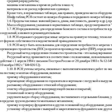
средний разряд работы;
машины и механизмы и время их работы в маш.-ч;
материалы и их расход в физических единицах.
Кроме того, в нормативных таблицах, как правило, приведена масса оборудов
Шифр таблиц РСН состоит из номера сборника и порядкового номера таблицы 
1.6. Пределы числовых значений (масса, длина, вместимость, диаметр и др.),
Масса оборудования, указанная в нормативных таблицах, предусматривается "
1.7. РСН предназначены для определения базисного состава и потребности в
сооружений, и являются рекомендательными.
1.8. РСН отражают среднеотраслевые затраты на принятую технику, техноло
от форм их собственности и ведомственной принадлежности.
1.9. РСН могут быть использованы для определения потребности в затратах 
организации строительства (ПОС) и проектов производства работ (ППР), определе
Ресурсный метод определения стоимости строительства
-
это калькулирование
Ресурсный метод применяется в соответствии с положениями, изложенными в
действие с 1 апреля 1994 г. письмом Госстроя России от 29 декабря 1993 г. № 12
-
34
10 ноября 1992 г. " БФ
-
926/12).
1.10. В РСН учтены затраты, связанные с выполнением комплекса работ по 
на поставку и монтаж оборудования, включая:
приемку оборудования в монтаж;
перемещение оборудования по горизонтали и вертикали с погрузкой и выгрузк
распаковку оборудования с отноской оборудования;
очистку оборудования от консервирующей смазки и покрытий;
технический осмотр оборудования;
укрупнительную сборку оборудования, поставляемого отдельными блоками, у
в пределах грузоподъемности монтажных механизмов;
приемку и проверку фундаментов и других оснований под оборудование, разм
установку оборудования с выверкой и закреплением на фундаменте или другом