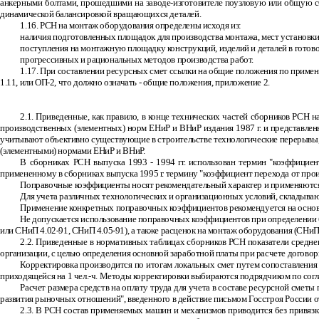
анкерными болтами, прошедшими на заводе-изготовителе поузловую или общую сбор
динамической балансировкой вращающихся деталей.
1.16. РСН на монтаж оборудования определены исходя из:
наличия подготовленных площадок для производства монтажа, мест установки
поступления на монтажную площадку конструкций, изделий и деталей в готово
прогрессивных и рациональных методов производства работ.
1.17. При составлении ресурсных смет ссылки на общие положения по приме
1.11, или ОП
-
2, что должно означать
-
общие положения, приложение 2.
2.1. Приведенные, как правило, в конце технических частей сборников РСН
производственных (элементных) норм ЕНиР и ВНиР издания 1987 г. и представлен
учитывают объективно существующие в строительстве технологические перерывы, 
(элементными) нормами ЕНиР и ВНиР.
В сборниках РСН выпуска 1993
-
1994 гг. использован термин "коэффициен
примененному в сборниках выпуска 1995 г. термину "коэффициент перехода от про
Поправочные коэффициенты носят рекомендательный характер и применяются 
Для учета различных технологических и организационных условий, складываю
Применение конкретных поправочных коэффициентов рекомендуется на основе
Не допускается использование поправочных коэффициентов при определении б
или СНиП 4.02
-
91, СНиП 4.05
-
91), а также расценок на монтаж оборудования (СНи
2.2. Приведенные в нормативных таблицах сборников РСН показатели среднег
организации, с целью определения основной заработной платы при расчете договор
Корректировка производится по итогам локальных смет путем сопоставления
приходящейся на 1 чел.-ч. Методы корректировки выбираются подрядчиком по согл
Расчет размера средств на оплату труда для учета в составе ресурсной смет
развития рыночных отношений", введенного в действие письмом Госстроя России от
2.3. В РСН состав применяемых машин и механизмов приводится без привязк