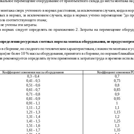
икальное перемещение оборудование от приобъектного склада до места монтажа на 
монтажа сверх учтенного в нормах расстояния, за исключением случаев, когда в но
х в нормах, за исключением случаев, когда в нормах учтено перемещение "до пр
пола соответствующего этажа;
не учтены эти затраты.
 в нормах следует определять по приложению 2. Затраты на перемещение обору
определения ресурсных сметных норм на монтаж оборудования, не предусмотре
 в сборнике, но сходного по техническим характеристикам, сложности монтажа и ус
одов) не более 10 % массы оборудования, принятого в сборнике, по нормам ближайш
я рекомендуется определять путем применения к затратам труда и времени испол
Коэффициент изменения массы оборудования
Коэффициент изменения Р
0,3
-
0,4
0,7
0,41
-
0,5
0,75
0,51
-
0,6
0,8
0,61
-
0,7
0,85
0,71
-
0,8
0,9
0,81
-
0,9
0,95
0,91
-
1,1
1
1,11
-
1,2
1,1
1,21
-
1,3
1,15
1,31
-
1,4
1,2
1,41
-
1,5
1,25
1,51
-
1,6
1,3
1,61
-
1,7
1,35