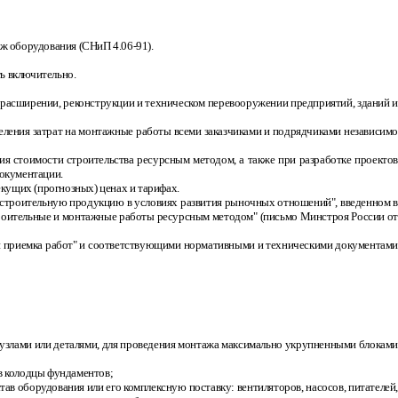
таж оборудования (СНиП 4.06
-
91).
ть включительно.
, расширении, реконструкции и техническом перевооружении предприятий, зданий и
еления затрат на монтажные работы всеми заказчиками и подрядчиками независимо
ния стоимости строительства ресурсным методом, а также при разработке проектов
документации.
екущих (прогнозных) ценах и тарифах.
а строительную продукцию в условиях развития рыночных отношений", введенном в
строительные и монтажные работы ресурсным методом" (письмо Минстроя России о
о и приемка работ" и соответствующими нормативными и техническими документами
 узлами или деталями, для проведения монтажа максимально укрупненными блоками
 в колодцы фундаментов;
ав оборудования или его комплексную поставку: вентиляторов, насосов, питателей,