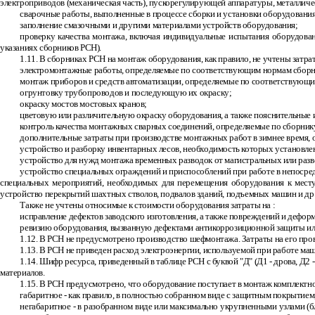
электроприводов (механическая часть), пускорегулирующей аппаратуры, металличе
сварочные работы, выполненные в процессе сборки и установки оборудования,
заполнение смазочными и другими материалами устройств оборудования;
проверку качества монтажа, включая индивидуальные испытания оборудова
указаниях сборников РСН).
1.11. В сборниках РСН на монтаж оборудования, как правило, не учтены затра
электромонтажные работы, определяемые по соответствующим нормам сборни
монтаж приборов и средств автоматизации, определяемые по соответствующи
огрунтовку трубопроводов и последующую их окраску;
окраску мостов мостовых кранов;
цветовую или различительную окраску оборудования, а также пояснительные
контроль качества монтажных сварных соединений, определяемые по сборник
дополнительные затраты при производстве монтажных работ в зимнее время, 
устройство и разборку инвентарных лесов, необходимость которых установле
устройство для нужд монтажа временных разводок от магистральных или развод
устройство специальных ограждений и приспособлений при работе в непосред
специальных мероприятий, необходимых для перемещения оборудования к месту м
устройство перекрытий шахтных стволов, подвалов зданий, подъемных машин и др
Также не учтены относимые к стоимости оборудования затраты на :
исправление дефектов заводского изготовления, а также повреждений и дефор
ревизию оборудования, вызванную дефектами антикоррозиционной защиты ил
1.12. В РСН не предусмотрено производство шефмонтажа. Затраты на его про
1.13. В РСН не приведен расход электроэнергии, используемой при работе ма
1.14. Шифр ресурса, приведенный в таблице РСН с буквой "Д" (Д1
-
дрова, Д2
-
материалов.
1.15. В РСН предусмотрено, что оборудование поступает в монтаж комплектн
габаритное
-
как правило, в полностью собранном виде с защитным покрытием
негабаритное
-
в разобранном виде или максимально укрупненными узлами (б