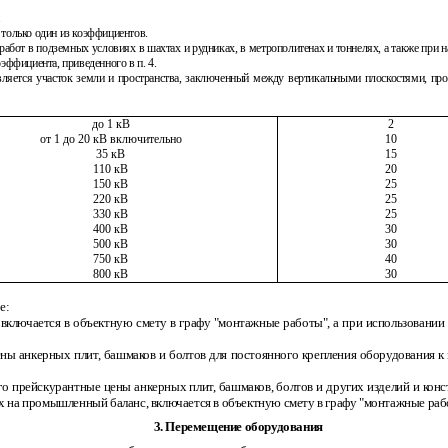
.
 только один из коэффициентов.
е работ в подземных условиях в шахтах и рудниках, в метрополитенах и тоннелях, а также пр
эффициента, приведенного в п. 4.
вляется участок земли и пространства, заключенный между вертикальными плоскостями, пр
до 1 кВ
2
от 1 до 20 кВ включительно
10
35 кВ
15
110 кВ
20
150 кВ
25
220 кВ
25
330 кВ
25
400 кВ
30
500 кВ
30
750 кВ
40
800 кВ
30
е:
включается в объектную смету в графу "монтажные работы", а при использовании с
 цены анкерных плит, башмаков и болтов для постоянного крепления оборудования к
го прейскурантные цены анкерных плит, башмаков, болтов и других изделий и конс
х на промышленный баланс, включается в объектную смету в графу "монтажные раб
3. Перемещение оборудования