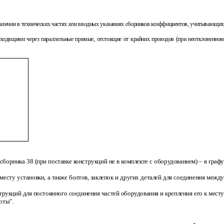
и наличии в технических частях или вводных указаниях сборников коэффициентов, учитывающих
оходящими через параллельные прямые, отстоящие от крайних проводов (при неотклоненном
борника 38 (при поставке конструкций не в комплекте с оборудованием) – в графу
 месту установки, а также болтов, заклепок и других деталей для соединения между
трукций для постоянного соединения частей оборудования и крепления его к месту
оты".