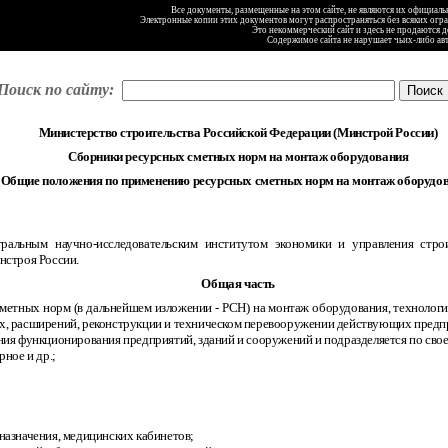
Все документы, размещенные на этом сайте, не являются их официал
Электронные копии этих документов могут распространяться без всяких огр
Это некоммерческий сайт и здесь не продаются 
Содержимое сайта не нарушает чьих-либо ав
Поиск по сайту:
Министерство строительства Российской Федерации (Минстрой России)
Сборники ресурсных сметных норм на монтаж оборудования
Общие положения по применению ресурсных сметных норм на монтаж оборудо
альным научно-исследовательским институтом экономики и управления стр
нстроя России.
Общая часть
сметных норм (в дальнейшем изложении
-
РСН) на монтаж оборудования, технологи
х, расширений, реконструкции и техническом перевооружении действующих предп
ния функционирования предприятий, зданий и сооружений и подразделяется по сво
ное и др.;
назначения, медицинских кабинетов;