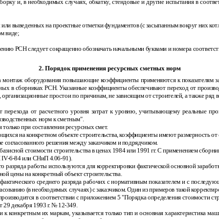
ку и, в необходимых случаях, обкатку, стендовые и другие испытания в соответс
 или выведенных на проектные отметки фундаментов (с засыпанным вокруг них кот
м виде;
нению РСН следует сокращенно обозначать начальными буквами и номера соответс
2. Порядок применения ресурсных сметных норм
 на монтаж оборудования повышающие коэффициенты применяются к показателям за
ных в сборниках РСН. Указанные коэффициенты обеспечивают переход от производс
организационные простои по причинам, не зависящим от строителей, а также ряд
т перехода от расчетного уровня затрат к уровню, учитывающему реальные прои
изводственных норм к сметным".
только при составлении ресурсных смет.
щихся на конкретном объекте строительства, коэффициенты имеют размерность от 
 согласованного решения между заказчиком и подрядчиком.
азисной стоимости строительства в ценах 1984 или 1991 гг. С применением сборн
П
IV
-
6
-
84 или СНиП 4.06
-
91).
о разряда работы используются для корректировки фактической основной заработн
ной цены на конкретный объект строительства.
 фактического среднего разряда рабочих с нормативным показателем и с последу
асованию (в необходимых случаях) с заказчиком. Один из примеров такой корректи
ы производится в соответствии с приложением 5 "Порядка определения стоимости с
 29 декабря 1993 г. № 12
-
349.
и к конкретным их маркам, указывается только тип и основная характеристика ма