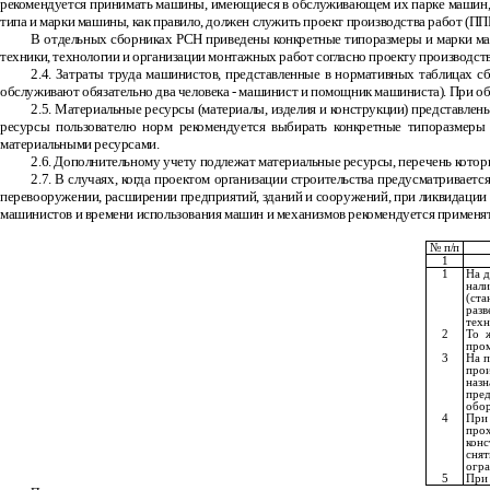
рекомендуется принимать машины, имеющиеся в обслуживающем их парке машин, ч
типа и марки машины, как правило, должен служить проект производства работ (ППР
В отдельных сборниках РСН приведены конкретные типоразмеры и марки маш
техники, технологии и организации монтажных работ согласно проекту производств
2.4. Затраты труда машинистов, представленные в нормативных таблицах с
обслуживают обязательно два человека
-
машинист и помощник машиниста). При обс
2.5. Материальные ресурсы (материалы, изделия и конструкции) представлен
ресурсы пользователю норм рекомендуется выбирать конкретные типоразмеры м
материальными ресурсами.
2.6. Дополнительному учету подлежат материальные ресурсы, перечень котор
2.7. В случаях, когда проектом организации строительства предусматривае
перевооружении, расширении предприятий, зданий и сооружений, при ликвидации по
машинистов и времени использования машин и механизмов рекомендуется применять
№ п/п
1
1
На д
нал
(ст
разв
техн
2
То 
про
3
На п
про
наз
пре
обор
4
При
про
кон
сня
огра
5
При 