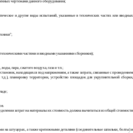
тренных чертежами данного оборудования;
атическое и другие виды испытаний, указанные в технических частях или вводны
ехники";
техническими частями и вводными указаниями сборников);
ы, пара, сжатого воздуха, газа и т.п.;
тановок, находящихся под напряжениям, а также затрата, связанные с проведением
т.д.), планировку территории, устройство площадок для укрупнительной сборки,
ладе;
ов.
пределении затрат на материалы их стоимость должна вычитаться из общей стоимости
и на штуцерах, а также крепежными деталями (соединительные шпильки, болты) и