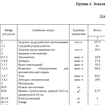
Группа 1. Эскал
Эс
Шифр
Элементы затрат
Единица
Всего
ресурсов
измерения
1
1
Затраты труда рабочих-монтажников
чел.-ч
2575
1.1
Средний разряд работы
4,1
2
Затраты труда машинистов
чел.-ч
29,2
3
машины и механизмы
9.2.3
Автомобиль
маш.-ч
10,9
3.4.8
Домкрат
маш.-ч
27,8
3.1.1
Кран самоходный
маш.-ч
18,3
3.3.3
Комплект оборудования для
маш.-ч
60,6
автоматической сварки
3.4.7
Таль
маш.-ч
94,5
3.4.2
Лебедка электрическая
маш.-ч
209
4
Материалы
В18
Белила
литопонные
кг
-
В26
Бревна строительные длиной 3-6,5 м,
3
0,75
м
диаметром 8-24 см
В119
Клей резиновый
кг
2
В173
Олифа
кг
-