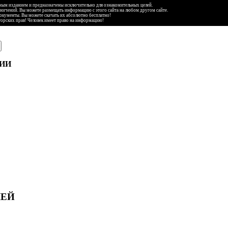
ьным изданием и предназначены исключительно для ознакомительных целей.
аничений. Вы можете размещать информацию с этого сайта на любом другом сайте.
документы. Вы можете скачать их абсолютно бесплатно!
торских прав! Человек имеет право на информацию!
ИИ
ЛЕЙ