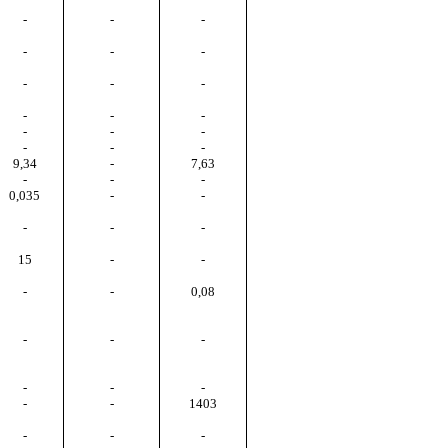
-
-
-
-
-
-
-
-
-
-
-
-
-
-
-
-
-
-
9,34
-
7,63
-
-
-
0,035
-
-
-
-
-
15
-
-
-
-
0,08
-
-
-
-
-
-
-
-
1403
-
-
-