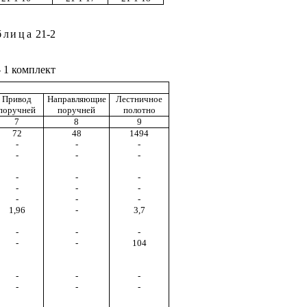
блица
21-2
- 1 комплект
Привод
Направляющие
Лестничное
поручней
поручней
полотно
7
8
9
72
48
1494
-
-
-
-
-
-
-
-
-
-
-
-
-
-
-
1,96
-
3,7
-
-
-
-
-
104
-
-
-
-
-
-