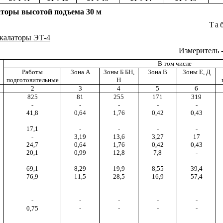
аторы высотой подъема 30 м
Та
калаторы
ЭТ-4
Измеритель 
В том числе
Работы
Зона А
Зоны Б
БН
,
Зона В
Зоны
Е
,
Д
подготовительные
Н
2
3
4
5
6
825
81
255
171
319
-
-
-
-
-
41,8
0,64
1,76
0,42
0,43
17,1
-
-
-
-
-
3,19
13,6
3,27
17
24,7
0,64
1,76
0,42
0,43
20,1
0,99
12,8
7,8
-
69,1
8,29
19,9
8,55
39,4
76,9
11,5
28,5
16,9
57,4
-
-
-
-
-
0,75
-
-
-
-