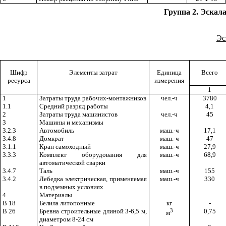
Группа 2. Эскал
Эс
Шифр
Элементы затрат
Единица
Всего
ресурса
измерения
1
1
Затраты труда рабочих-монтажников
чел.-ч
3780
1.1
Средний разряд работы
4,1
2
Затраты труда машинистов
чел.-ч
45
3
Машины и механизмы
3.2.3
Автомобиль
маш.-ч
17,1
3.4.8
Домкрат
маш.-ч
47
3.1.1
Кран самоходный
маш.-ч
27,9
3.3.3
Комплект оборудования для
маш.-ч
68,9
автоматической сварки
3.4.7
Таль
маш.-ч
155
3.4.2
Лебедка электрическая, применяемая
маш.-ч
330
в подземных условиях
4
Материалы
В 18
Белила
литопонные
кг
-
В 26
Бревна строительные длиной 3-6,5 м,
3
0,75
м
диаметром 8-24 см