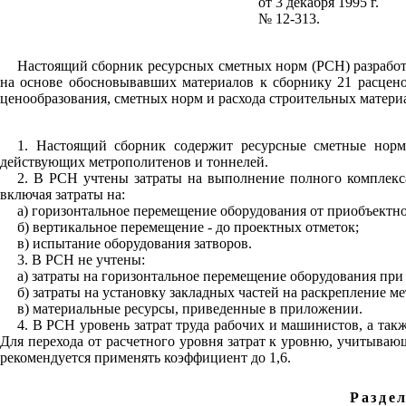
от 3 декабря 1995 г.
№ 12-313.
Настоящий сборник ресурсных сметных норм (
РСН
) разраб
на основе обосновывавших материалов к сборнику 21 расцен
ценообразования, сметных норм и расхода строительных материа
1. Настоящий сборник содержит ресурсные сметные норм
действующих метрополитенов и тоннелей.
2. В
РСН
учтены затраты на выполнение полного комплекса
включая затраты на:
а) горизонтальное перемещение оборудования от
приобъектн
б) вертикальное перемещение - до проектных отметок;
в) испытание оборудования затворов.
3. В
РСН
не учтены:
а) затраты на горизонтальное перемещение оборудования при 
б) затраты на установку закладных частей на раскрепление м
в) материальные ресурсы, приведенные в приложении.
4. В
РСН
уровень затрат труда рабочих и машинистов, а та
Для перехода от расчетного уровня затрат к уровню, учитываю
рекомендуется применять коэффициент до 1,6.
Разде