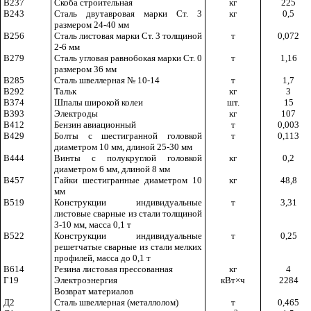
В237
Скоба строительная
кг
225
В243
Сталь двутавровая марки Ст. 3
кг
0,5
размером 24-40 мм
В256
Сталь листовая марки Ст. 3 толщиной
т
0,072
2-6 мм
В279
Сталь угловая равнобокая марки Ст. 0
т
1,16
размером 36 мм
В285
Сталь швеллерная № 10-14
т
1,7
В292
Тальк
кг
3
В374
Шпалы широкой колеи
шт.
15
В393
Электроды
кг
107
В412
Бензин авиационный
т
0,003
В429
Болты с шестигранной головкой
т
0,113
диаметром 10 мм, длиной 25-30 мм
В444
Винты с полукруглой головкой
кг
0,2
диаметром 6 мм, длиной 8 мм
В457
Гайки шестигранные диаметром 10
кг
48,8
мм
В519
Конструкции индивидуальные
т
3,31
листовые сварные из стали толщиной
3-10 мм, масса 0,1 т
В522
Конструкции индивидуальные
т
0,25
решетчатые сварные из стали мелких
профилей, масса до 0,1 т
В614
Резина листовая прессованная
кг
4
Г19
Электроэнергия
кВт
×
ч
2284
Возврат материалов
Д2
Сталь швеллерная (металлолом)
т
0,465