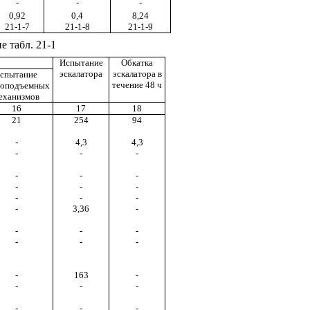
-
-
-
0,92
0,4
8,24
21-1-7
21-1-8
21-1-9
 табл. 21-1
Испытание
Обкатка
эскалатора
эскалатора в
спытание
течение 48 ч
зоподъемных
еханизмов
16
17
18
21
254
94
-
4,3
4,3
-
-
-
-
-
-
-
-
-
-
-
-
-
3,36
-
-
-
-
-
-
-
-
163
-
-
-
-
-
-
-