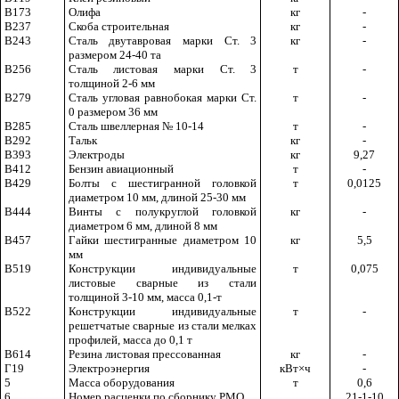
В173
Олифа
кг
-
В237
Скоба строительная
кг
-
В243
Сталь двутавровая марки Ст. 3
кг
-
размером 24-40 та
В256
Сталь листовая марки Ст. 3
т
-
толщиной 2-6 мм
В279
Сталь угловая равнобокая марки Ст.
т
-
0 размером 36 мм
В285
Сталь швеллерная № 10-14
т
-
В292
Тальк
кг
-
В393
Электроды
кг
9,27
В412
Бензин авиационный
т
-
В429
Болты с шестигранной головкой
т
0,0125
диаметром 10 мм, длиной 25-30 мм
В444
Винты с полукруглой головкой
кг
-
диаметром 6 мм, длиной 8 мм
В457
Гайки шестигранные диаметром 10
кг
5,5
мм
В519
Конструкции индивидуальные
т
0,075
листовые сварные из стали
толщиной 3-10 мм, масса 0,1-т
В522
Конструкции индивидуальные
т
-
решетчатые сварные из стали мелках
профилей, масса до 0,1 т
В614
Резина листовая прессованная
кг
-
Г19
Электроэнергия
кВт
×
ч
-
5
Масса оборудования
т
0,6
6
Номер расценки по сборнику
РМО
21-1-10