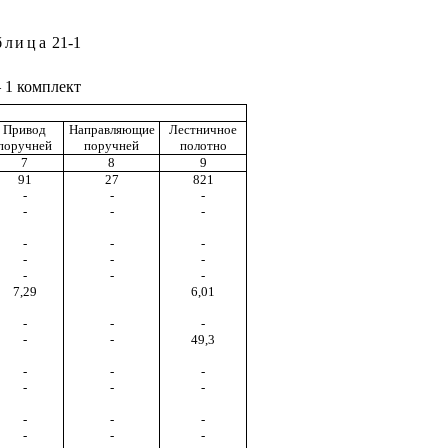
блица
21-1
 1 комплект
Привод
Направляющие
Лестничное
поручней
поручней
полотно
7
8
9
91
27
821
-
-
-
-
-
-
-
-
-
-
-
-
-
-
-
7,29
6,01
-
-
-
-
-
49,3
-
-
-
-
-
-
-
-
-
-
-
-