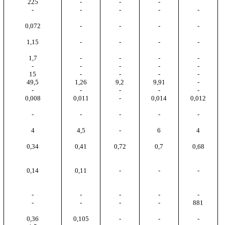
225
-
-
-
-
-
-
-
-
0,072
-
-
-
-
1,15
-
-
-
-
1,7
-
-
-
-
-
-
-
-
-
15
-
-
-
-
49,5
1,26
9,2
9,91
-
-
-
-
-
-
0,008
0,011
-
0,014
0,012
-
-
-
-
-
4
4,5
-
6
4
0,34
0,41
0,72
0,7
0,68
0,14
0,11
-
-
-
-
-
-
-
-
-
-
-
-
881
0,36
0,105
-
-
-