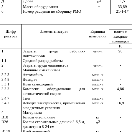
Д1
Дрова
3
1,5
м
5
Масса оборудования
т
33,89
6
Номер расценки по сборнику
РМО
21-1-1*
Шифр
Элементы затрат
Единица
плиты и
ресурса
измерения
входные
площадки
10
1
Затраты труда рабочих-
чел.-ч
90
монтажников
1.1
Средний разряд работы
-
2
Затраты труда машинистов
чел.-ч
-
3
Машины и механизмы
3.2.3
Автомобиль
маш.-ч
-
3.4.8
Домкрат
маш.-ч
-
3.3.1
Кран самоходный
маш.-ч
-
3.3.3
Комплект оборудования для
маш.-ч
4,86
автоматической сварки
3.4.7
Таль
маш.-ч
-
3.4.2
Лебедка электрическая, применяемая
маш.-ч
16,9
в подземных условиях
4
Материалы
В18
Белила
литопонные
кг
-
В26
Бревна строительные длиной 3-6,5 м,
3
-
м
диаметром 8-24 см
В119
Клей резиновый
кг
-