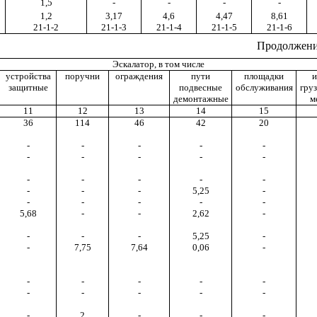
1,5
-
-
-
-
1,2
3,17
4,6
4,47
8,61
21-1-2
21-1-3
21-1-4
21-1-5
21-1-6
Продолжение
Эскалатор, в том числе
устройства
поручни
ограждения
пути
площадки
и
защитные
подвесные
обслуживания
гру
демонтажные
м
11
12
13
14
15
36
114
46
42
20
-
-
-
-
-
-
-
-
-
-
-
-
-
-
-
-
-
-
5,25
-
-
-
-
-
-
5,68
-
-
2,62
-
-
-
-
5,25
-
-
7,75
7,64
0,06
-
-
-
-
-
-
-
-
-
-
-
-
2
-
-
-