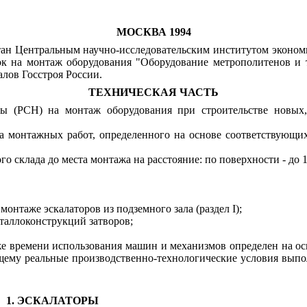
МОСКВА 1994
отан Центральным научно-исследовательским институтом эконом
ок на монтаж оборудования "Оборудование метрополитенов и 
лов Госстроя России.
ТЕХНИЧЕСКАЯ ЧАСТЬ
ы (
РСН
) на монтаж оборудования при строительстве новых
 монтажных работ, определенного на основе соответствующих
ого
склада до места монтажа на расстояние: по поверхности - до 1
монтаже эскалаторов из подземного зала (раздел
I
);
еталлоконструкций затворов;
кже времени использования машин и механизмов определен на 
щему реальные производственно-технологические условия выпол
л
1. ЭСКАЛАТОРЫ