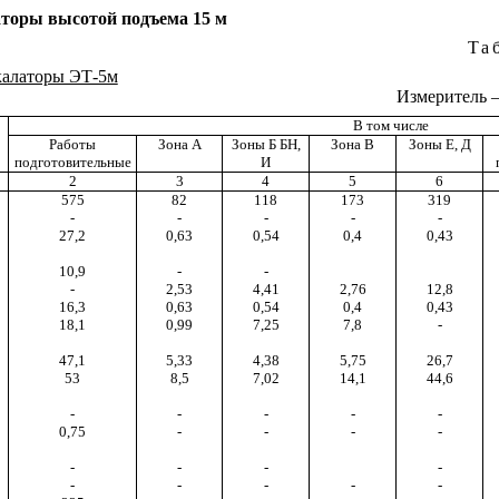
аторы высотой подъема 15 м
Та
калаторы ЭТ-5м
Измеритель –
В том числе
Работы
Зона А
Зоны Б
БН
,
Зона В
Зоны
Е
,
Д
подготовительные
И
2
3
4
5
6
575
82
118
173
319
-
-
-
-
-
27,2
0,63
0,54
0,4
0,43
10,9
-
-
-
2,53
4,41
2,76
12,8
16,3
0,63
0,54
0,4
0,43
18,1
0,99
7,25
7,8
-
47,1
5,33
4,38
5,75
26,7
53
8,5
7,02
14,1
44,6
-
-
-
-
-
0,75
-
-
-
-
-
-
-
-
-
-
-
-
-