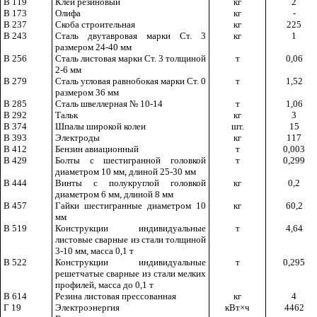
В 119
Клей резиновый
кг
2
В 173
Олифа
кг
-
В 237
Скоба строительная
кг
225
В 243
Сталь двутавровая марки Ст. 3
кг
1
размером 24-40 мм
В 256
Сталь листовая марки Ст. 3 толщиной
т
0,06
2-6 мм
В 279
Сталь угловая равнобокая марки Ст. 0
т
1,52
размером 36 мм
В 285
Сталь швеллерная № 10-14
т
1,06
В 292
Тальк
кг
3
В 374
Шпалы широкой колеи
шт.
15
В 393
Электроды
кг
117
В 412
Бензин авиационный
т
0,003
В 429
Болты с шестигранной головкой
т
0,299
диаметром 10 мм, длиной 25-30 мм
В 444
Винты с полукруглой головкой
кг
0,2
диаметром 6 мм, длиной 8 мм
В 457
Гайки шестигранные диаметром 10
кг
60,2
мм
В 519
Конструкции индивидуальные
т
4,64
листовые сварные из стали толщиной
3-10 мм, масса 0,1 т
В 522
Конструкции индивидуальные
т
0,295
решетчатые сварные из стали мелких
профилей, масса до 0,1 т
В 614
Резина листовая прессованная
кг
4
Г 19
Электроэнергия
кВт
×
ч
4462