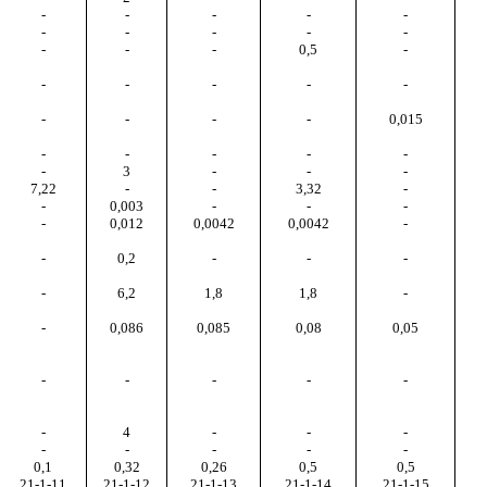
-
-
-
-
-
-
-
-
-
-
-
-
-
0,5
-
-
-
-
-
-
-
-
-
-
0,015
-
-
-
-
-
-
3
-
-
-
7,22
-
-
3,32
-
-
0,003
-
-
-
-
0,012
0,0042
0,0042
-
-
0,2
-
-
-
-
6,2
1,8
1,8
-
-
0,086
0,085
0,08
0,05
-
-
-
-
-
-
4
-
-
-
-
-
-
-
-
0,1
0,32
0,26
0,5
0,5
21-1-11
21-1-12
21-1-13
21-1-14
21-1-15