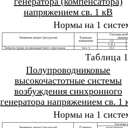
генератора (компенсатора)
напряжением св. 1 кВ
Нормы на 1 систе
Система воз
Элементы затрат (ресурсов)
Единица
(компе
измерения
12
1-4-1
Затраты труда пусконаладочного персонала
чел.-ч
212
Таблица
1
Полупроводниковые
высокочастотные системы
возбуждения синхронного
генератора напряжением св. 1 
Нормы на 1 систе
Система 
Элементы затрат (ресурсов)
Единица
встроенным