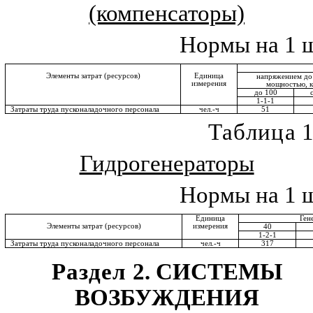
(компенсаторы)
Нормы на 1 ш
Элементы затрат (ресурсов)
Единица
напряжением до
измерения
мощностью
,
к
до 100
1-1-1
Затраты труда пусконаладочного персонала
чел.-ч
51
Таблица
1
Гидрогенераторы
Нормы на 1 ш
Единица
Ген
Элементы затрат (ресурсов)
измерения
40
1-2-1
Затраты труда пусконаладочного персонала
чел.-ч
317
Раздел
2. СИСТЕМЫ
ВОЗБУЖДЕНИЯ