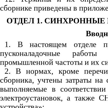
сб
орнике п
рив
е
д
е
ны в
приложе
ОТДЕЛ
1.
С
И
НХРОННЫЕ 
Ввод
1.
В настоящем отделе пр
пусконаладо­чные
работы дл
промышленной частоты и их с
2.
В нор
м
ах, кроме пере
сборника, учтены затраты н
выполняемые в
с
оотве
тс
твии
электроустановок,
а так­
ж
е
С
устрой
с
тва»: