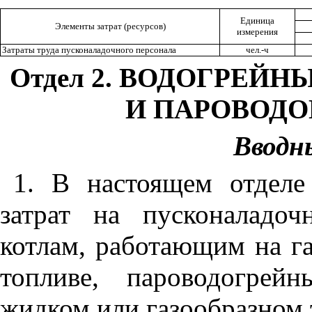
Единица
Элементы затрат (ресурсов)
измерения
Затраты труда пусконаладочного персонала
чел.-ч
Отдел 2. ВОДОГРЕ
И ПАРОВОД
Вводн
1. В настоящем отдел
затрат на пусконаладо
котлам, работающим на г
топливе, пароводогрей
жидком или газообразном 