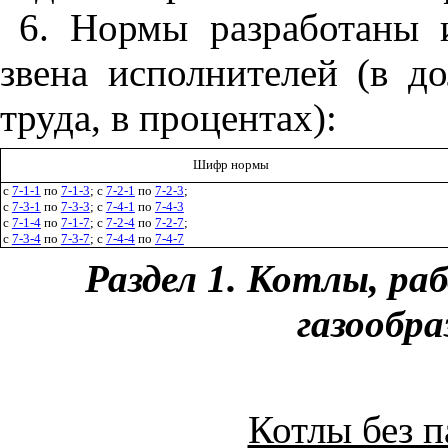
6. Нормы разработаны 
звена исполнителей (в д
труда, в процентах):
Шифр нормы
c
7-1-1
по
7-1-3
; с
7-2-1
по
7-2-3
;
с
7-3-1
по
7-3-3
; с
7-4-1
по
7-4-3
с
7-1-4
по
7-1-7
; с
7-2-4
по
7-2-7
;
с
7-3-4
по
7-3-7
; с
7-4-4
по
7-4-7
Раздел 1. Котлы, р
газообр
Котлы без п