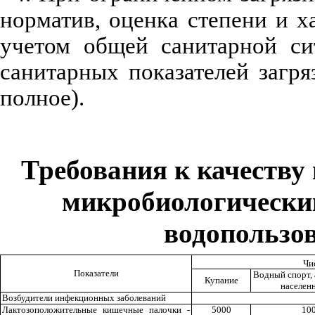
норматив, оценка степени и х
учетом общей санитарной си
санитарных показателей загр
полное).
Требования к качеству
микробиологически
водопользо
Чи
Показатели
Водный спорт, 
Купание
населен
Возбудители инфекционных заболеваний
Лактозоположительные кишечные палочки -
5000
10