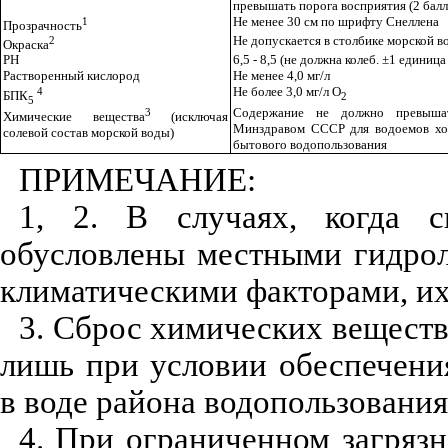
превышать порога восприятия (2 балл
1
Не менее 30 см по шрифту Снеллена
Прозрачность
2
Не допускается в столбике морской в
Окраска
РН
6,5 - 8,5 (не должна колеб. ±1 единица
Растворенный кислород
Не менее 4,0 мг/л
4
Не более 3,0 мг/л О
БПК
2
5
3
Содержание не должно превыш
Химические вещества
(исключая
Минздравом СССР для водоемов хоз
солевой состав морской воды)
бытового водопользования
ПРИМЕЧАНИЕ:
1, 2. В случаях, когда с
обусловлены местными гидро
климатическими факторами, их
3. Сброс химических веществ
лишь при условии обеспечени
в воде района водопользования
4. При ограниченном загря