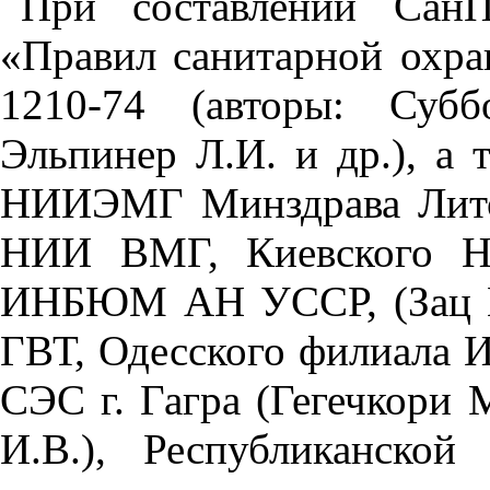
При составлении СанП
«Правил санитарной охр
1210-74 (авторы: Субб
Эльпинер Л.И. и др.), а
НИИЭМГ Минздрава Лито
НИИ ВМГ, Киевского Н
ИНБЮМ АН УССР, (Зац В
ГВТ, Одесского филиала 
СЭС г. Гагра (Гегечкори 
И.В.), Республиканско