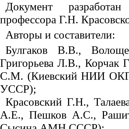
Документ разработан
профессора Г.Н. Красовско
Авторы и составители:
Булгаков В.В., Волощ
Григорьева Л.В., Корчак Г
С.М. (Киевский НИИ ОКГ
УССР);
Красовский Г.Н., Талаев
А.Е., Пешков А.С., Раш
Сысина АМН СССР);