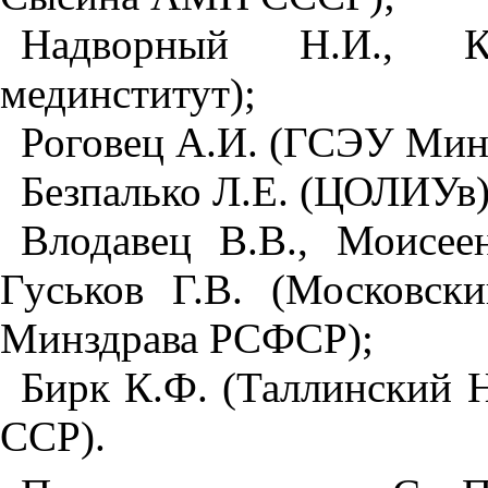
Надворный Н.И., К
мединститут);
Роговец А.И. (ГСЭУ Мин
Безпалько Л.Е. (ЦОЛИУв)
Влодавец В.В., Моисее
Гуськов Г.В. (Московс
Минздрава РСФСР);
Бирк К.Ф. (Таллинский
ССР).