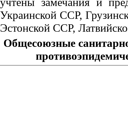
учтены замечания и пр
Украинской ССР, Грузинс
Эстонской ССР, Латвийско
Общесоюзные санитарно
противоэпидемич