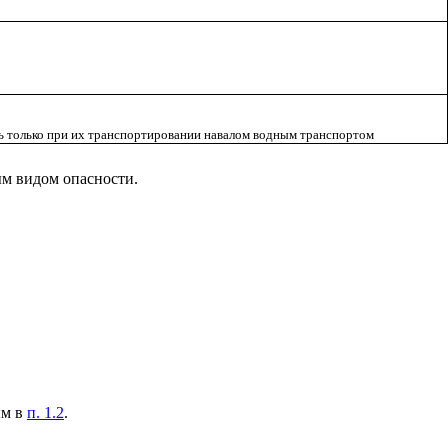
ь только при их транспортировании навалом водным транспортом
ным видом опасности.
ым в
п. 1.2
.