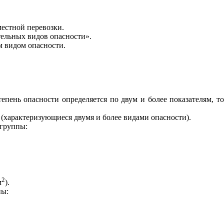
местной перевозки.
тельных видов опасности».
м видом опасности.
пень опасности определяется по двум и более показателям, то
 (характеризующиеся двумя и более видами опасности).
 группы:
2
м
).
пы: