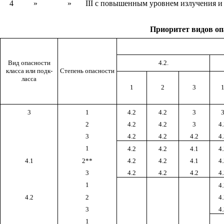
4
»
»
III с повышенным уровнем излучения и
Приоритет видов оп
Вид опасно­сти
4.2.
класса или подк­
Степень опасно­сти
ласса
1
2
3
3
1
4.2
4.2
3
2
4.2
4.2
3
4
3
4.2
4.2
4.2
4
1
4.2
4.2
4.1
4
4.1
2**
4.2
4.2
4.1
4
3
4.2
4.2
4.2
4
1
4
4.2
2
4
3
4
1