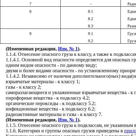
7
-
Ради
8
8.1
Едки
8.2
Едки
8.3
Разн
9
9.1
Груз
9.2
Груз
(Измененная редакция,
Изм. № 1
).
1.1.4. Отнесение опасного груза к классу, а также к подклассам
1.1.4.1. Основной вид опасности определяется для опасных г
одним видом опасности - по данному виду;
двумя и более видами опасности - по установленному приорите
1.1.4.2. Независимо от наличия дополнительного(ных) вида(о
взрывчатые материалы - к классу 1;
газы - к классу 2;
саморазлагающиеся и увлажненные взрывчатые вещества - к п
пирофорные вещества - к подклассу 4.2;
органические пероксиды - к подклассу 5.2;
инфекционные вещества - к подклассу 6.2;
радиоактивные материалы и газы - к классу 7.
(Измененная редакция,
Изм. № 1
).
1.1.5. Отнесение опасного груза к подклассам, не указанным 
1.1.6. Категории и группы опасных грузов приведены в
прил