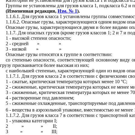
Категории не установлены для грузов класса 1 и подкласса 6.2
Группы не установлены для грузов класса 1, подкласса 6.2 и п
(Измененная редакция,
Изм. № 1
).
1.1.6.1. Для грузов класса 1 установлены группы совместимо
1.1.6.2. Опасные грузы, характеризующиеся одним видом опа
Опасные грузы, характеризующиеся двумя и более видами опа
1.1.7. Для опасных грузов (кроме грузов классов 1; 2 и 7 и п
1 - высокой степени опасности;
2 - средней
»
»
3 - низкой
»
»
Опасные грузы относятся к группе в соответствии:
со степенью опасности, соответствующей основному виду оп
грузу присваивается более высокая из них;
с наибольшей степенью, характеризующей один из видов опасн
1.1.7.1. Для грузов класса 2 в соответствии с физическими 
1 - сжатые, критическая температура которых менее 10 °С;
2 - сжиженные, критическая температура которых не менее ми
3 - сжиженные, критическая температура которых не менее 70
4 - растворенные под давлением;
5 - сжиженные охлажденные, транспортируемые под давление
6 - вещества в аэрозольной упаковке, вместимостью не менее 
1.1.7.2. Для грузов класса 7 в соответствии с транспортной
1 - упаковка категории I;
2
»
»
II;
3
»
»
III;