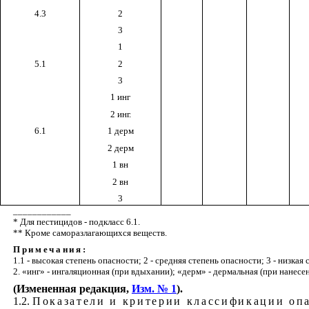
4.3
2
3
1
5.1
2
3
1 инг
2 инг.
6.1
1 дерм
2 дерм
1 вн
2 вн
3
____________
* Для пестицидов - подкласс 6.1.
** Кроме саморазлагающихся веществ.
Примечания:
1.1 - высокая степень опасности; 2 - средняя степень опасности; 3 - низкая
2. «инг» - ингаляционная (при вдыхании); «дерм» - дермальная (при нанесен
(Измененная редакция,
Изм. № 1
).
1.2.
Показатели и критерии классификации оп