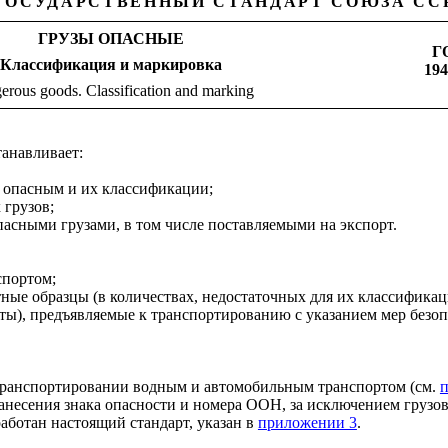
ГОСУДАРСТВЕННЫЙ СТАНДАРТ СОЮЗА СС
ГРУЗЫ ОПАСНЫЕ
Г
Классификация и маркировка
194
erous goods. Classification and marking
танавливает:
к опасным и их классификации;
 грузов;
пасными грузами, в том числе поставляемыми на экспорт.
спортом;
опытные образцы (в количествах, недостаточных для их классифика
ты), предъявляемые к транспортированию с указанием мер безоп
 транспортировании водным и автомобильным транспортом (см.
нанесения знака опасности и номера ООН, за исключением грузо
аботан настоящий стандарт, указан в
приложении 3
.