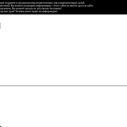
ьным изданием и предназначены исключительно для ознакомительных целей.
аничений. Вы можете размещать информацию с этого сайта на любом другом сайте.
документы. Вы можете скачать их абсолютно бесплатно!
торских прав! Человек имеет право на информацию!