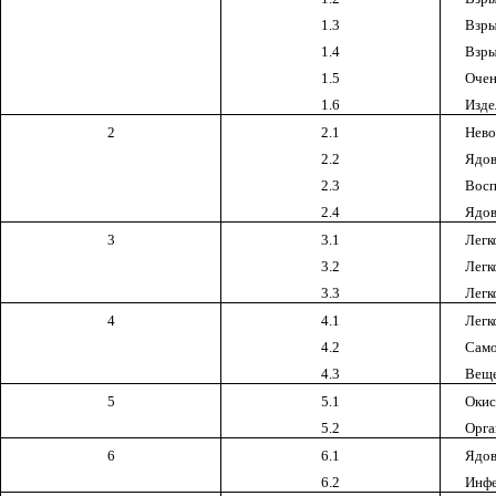
1.3
Взры
1.4
Взры
1.5
Очен
1.6
Изде
2
2.1
Нево
2.2
Ядов
2.3
Восп
2.4
Ядов
3
3.1
Легк
3.2
Легк
3.3
Легк
4
4.1
Легк
4.2
Само
4.3
Веще
5
5.1
Окис
5.2
Орга
6
6.1
Ядов
6.2
Инфе