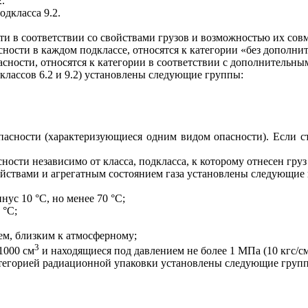
.
одкласса 9.2.
сти в соответствии со свойствами грузов и возможностью их сов
сности в каждом подклассе, относятся к категории «без дополни
сности, относятся к категории в соответствии с дополнительны
одклассов 6.2 и 9.2) установлены следующие группы:
асности (характеризующиеся одним видом опасности). Если сте
ости независимо от класса, подкласса, к которому отнесен груз
свойствами и агрегатным состоянием газа установлены следующие
нус 10 °С, но менее 70 °С;
 °С;
м, близким к атмосферному;
3
1000 см
и находящиеся под давлением не более 1 МПа (10 кгс/с
 категорией радиационной упаковки установлены следующие груп