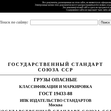
Все документы, размещенные на этом сайте, не являются их официал
Электронные копии этих документов могут распространяться без всяких огр
Это некоммерческий сайт и здесь не продаются 
Содержимое сайта не нарушает чьих-либо ав
Поиск по сайту:
ГОСУДАРСТВЕННЫЙ СТАНДАРТ
СОЮЗА ССР
ГРУЗЫ ОПАСНЫЕ
КЛАССИФИКАЦИЯ И МАРКИРОВКА
ГОСТ 19433-88
ИПК ИЗДАТЕЛЬСТВО СТАНДАРТОВ
Москва