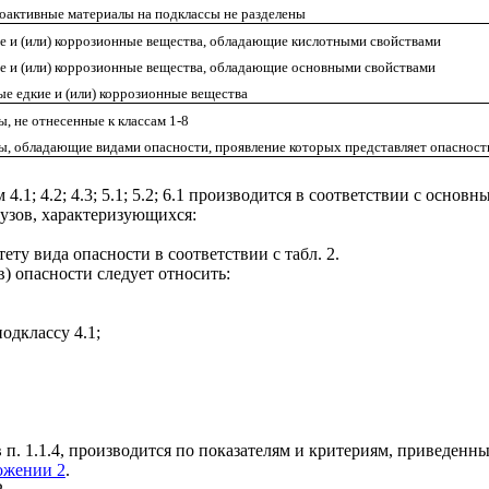
оактивные материалы на подклассы не разделены
е и (или) коррозионные вещества, обладающие кислотными свойствами
е и (или) коррозионные вещества, обладающие основными свойствами
ые едкие и (или) коррозионные вещества
ы, не отнесенные к классам 1-8
ы, обладающие видами опасности, проявление которых представляет опасност
 4.1; 4.2; 4.3; 5.1; 5.2; 6.1 производится в соответствии с основ
рузов, характеризующихся:
ту вида опасности в соответствии с табл. 2.
в) опасности следует относить:
одклассу 4.1;
в п. 1.1.4, производится по показателям и критериям, приведенн
ожении 2
.