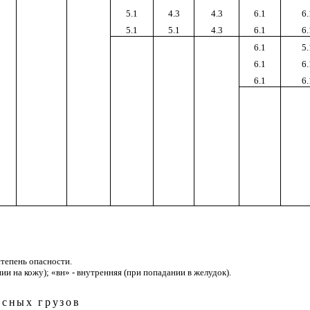
5.1
4.3
4.3
6.1
6.
5.1
5.1
4.3
6.1
6.
6.1
5.
6.1
6.
6.1
6.
 степень опасности.
ии на кожу); «вн» - внутренняя (при попадании в желудок).
асных грузов