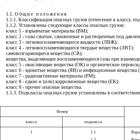
1.1.
Общие положения
1.1.1. Классификация опасных грузов (отнесение к классу, по
1.1.2. Установлены следующие классы опасных грузов:
класс 1 - взрывчатые материалы (ВМ);
класс 2 - газы сжатые, сжиженные и растворенные под давле
класс 3 - легковоспламеняющиеся жидкости (ЛВЖ);
класс 4 - легковоспламеняющиеся твердые вещества (ЛВТ);
самовозгорающиеся вещества (СВ);
вещества, выделяющие воспламеняющиеся газы при взаимоде
класс 5 - окисляющие вещества (ОК) и органические перокси
класс 6 - ядовитые вещества (ЯВ) и инфекционные вещества 
класс 7 - радиоактивные материалы (РМ);
класс 8 - едкие и (или) коррозионные вещества (ЕК);
класс 9 - прочие опасные вещества.
1.1.3. Подклассы опасных грузов установлены в соответствии 
Номер
класса
подкласса
1
1.1
Взры
1.2
Взры