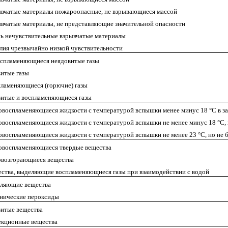
вчатые материалы пожароопасные, не взрывающиеся массой
вчатые материалы, не представляющие значительной опасности
ь нечувствительные взрывчатые материалы
лия чрезвычайно низкой чувствительности
спламеняющиеся неядовитые газы
итые газы
ламеняющиеся (горючие) газы
итые и воспламеняющиеся газы
овоспламеняющиеся жидкости с температурой вспышки менее минус 18 °С в за
овоспламеняющиеся жидкости с температурой вспышки не менее минус 18 °С, н
овоспламеняющиеся жидкости с температурой вспышки не менее 23 °С, но не бо
овоспламеняющиеся твердые вещества
возгорающиеся вещества
ства, выделяющие воспламеняющиеся газы при взаимодействии с водой
ляющие вещества
нические пероксиды
итые вещества
кционные вещества