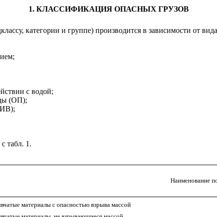
1. КЛАССИФИКАЦИЯ ОПАСНЫХ ГРУЗОВ
дклассу, категории и группе) производится в зависимости от вида
нием;
йствии с водой;
ды (ОП);
(ИВ);
с табл. 1.
Наименование п
вчатые материалы с опасностью взрыва массой
вчатые материалы, не взрывающиеся массой