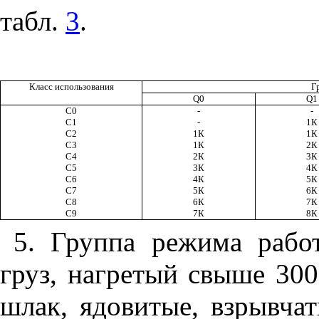
табл.
3
.
Класс использования
Г
Q0
Q1
С0
-
-
С1
-
1К
С2
1К
1К
С3
1К
2К
С4
2К
3К
С5
3К
4К
С6
4К
5К
С7
5К
6К
С8
6К
7К
С9
7К
8К
5. Группа режима рабо
груз, нагретый свыше 300
шлак, ядовитые, взрывча