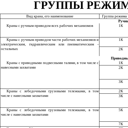
ГРУППЫ РЕЖИМ
Вид
крана
,
его наименование
Группа
режима 
Ручн
Краны
с
ручным
приводом
всех
рабочих
механизмов
1
К
Краны
с
ручным
приводом
части
рабочих
механизмов
и
1
К
электрическим
,
гидравлическим или
пневматическим
-
остальных
2
К
Приводн
Краны
с
приводными подвесными
талями
,
в том
числе
с
1
К
навесными захватами
2
К
3К
Краны
с
лебедочными грузовыми
тележками
,
в том
2
К
числе
с
навесными захватами
3К
Краны с лебедочными грузовыми тележками, в том
5К
числе с навесными захватами
7К