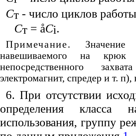
С
-
числ
о
циклов
работ
т
С
=
å
С
.
т
i
Примечание.
Значение м
навешиваемого на крюк 
непосредственного захва
электромагнит, спредер и т. п)
6. При отсутствии исхо
определения класса н
использования, группу ре
по данным приложения
1
.