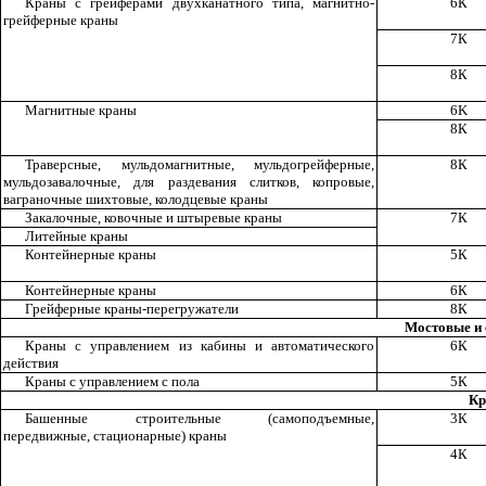
Краны с грейферами двухканатного типа, магнитно-
6К
грейферные краны
7К
8К
Магнитные краны
6
K
8К
Траверсные, мульдомагнитные, мульдогрейферные,
8К
мульдозавалочные, для раздевания слитков, копровые,
ваграночные шихтовые, колодцевые краны
Закалочные, ковочные и штыревые краны
7К
Литейные краны
Контейнерные краны
5К
Контейнерные краны
6К
Грейферные краны-перегружатели
8К
Мостовые и
Краны с управлением из кабины и автоматического
6К
действия
Краны с управлением с пола
5К
Кр
Башенные строительные (самоподъемные,
3К
передвижные, стационарные) краны
4К