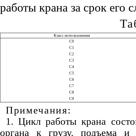
работы крана за срок его 
Та
Класс использования
С0
С1
С2
С3
С4
С5
С6
С7
С8
С9
Примечания:
1. Цикл работы крана состо
органа к грузу, подъема и 