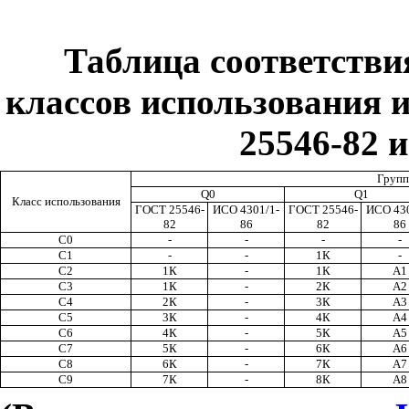
Таблица соответстви
классов использования 
25546-82 
Групп
Q0
Q1
Класс использования
ГОСТ 25546-
ИСО 4301/1-
ГОСТ 25546-
ИСО 430
82
86
82
86
С0
-
-
-
-
С1
-
-
1К
-
С2
1К
-
1К
А1
С3
1К
-
2К
А2
С4
2К
-
3К
А3
С5
3К
-
4К
А4
С6
4К
-
5К
А5
С7
5К
-
6К
А6
С8
6К
-
7К
А7
С9
7К
-
8К
А8