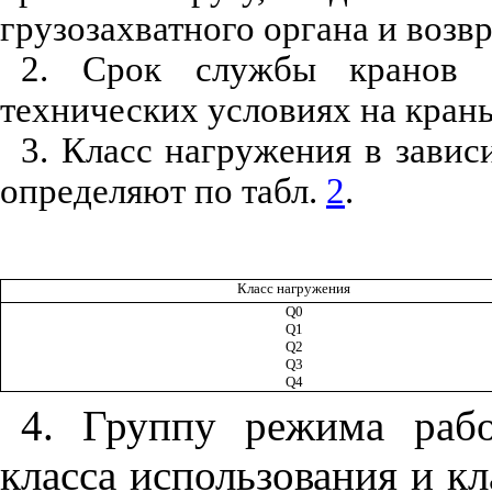
грузозахватного органа и возв
2. Срок службы кранов у
технических условиях на кран
3. Класс нагружения в зави
определяют по табл.
2
.
Класс нагружения
Q
0
Q
1
Q
2
Q
3
Q
4
4. Группу режима раб
класса использования и к