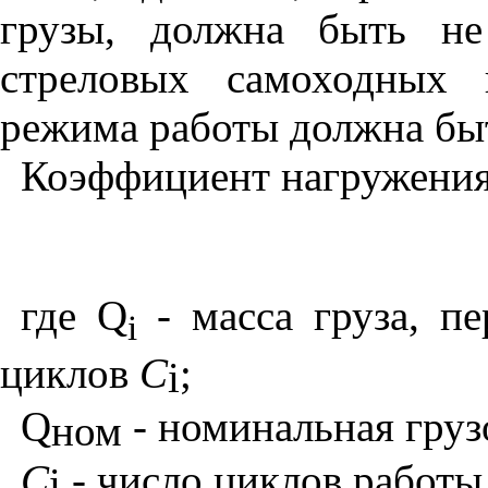
грузы, должна быть не
стреловых самоходных 
режима работы должна быт
Коэффициент нагружени
где
Q
- масса груза, п
i
циклов
C
;
i
Q
- номинальная груз
ном
С
- число циклов работы
i