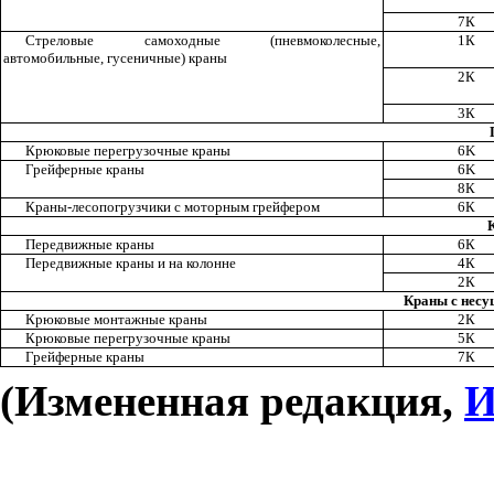
7К
Стреловые самоходные (пневмоколесные,
1К
автомобильные, гусеничные) краны
2К
3К
Крюковые перегрузочные краны
6
K
Грейферные краны
6
K
8К
Краны-лесопогрузчики с моторным грейфером
6К
Передвижные краны
6К
Передвижные краны и на колонне
4К
2К
Краны с несу
Крюковые монтажные краны
2К
Крюковые перегрузочные краны
5К
Грейферные краны
7К
(Измененная редакция,
И