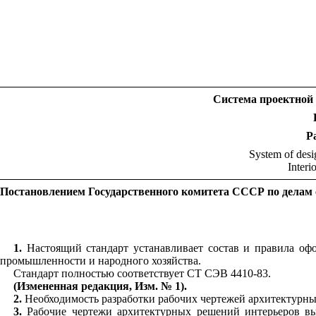
Система проектной 
Р
Sy
s
tem of desi
Interi
Постановлением Го
с
удар
с
твенного комитета СССР по делам 
1.
Настоящий стандарт устанавливает состав и прави
л
а оф
промышленност
и
и народного хозяйства.
Стандарт полностью соответствует СТ СЭВ 4410-83.
(Измененная редакция,
Изм.
№ 1).
2.
Необходимость разработки рабочих чертежей архитектурн
3.
Рабочие чертеж
и
арх
и
тектурных решений интерьеров вы