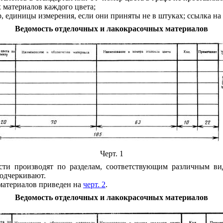
 материалов ка
ж
дого цв
е
та;
р,
е
диницы изм
е
рения, есл
и
они пр
и
няты не в штуках; ссылка на
Ведомость отделочных и лакокрасочных матер
и
алов
Черт. 1
сти производят по разделам, соответствующим различным ви
подчеркивают.
матер
и
алов приведен на
черт. 2
.
Ведомость отделочных и лакокрасочных материалов