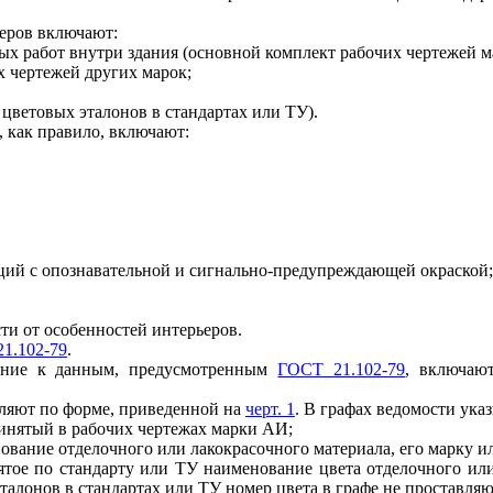
еров включают:
ых работ внутри здания (основной комплект рабочих чертежей 
х чертежей других марок;
 цветовых эталонов в стандартах или ТУ).
,
как правило, включают:
ий с опознавательной и с
и
гнально-предупреждающей окраской;
ти от особенносте
й
и
нтерьеров.
1.102-79
.
ен
и
е к данным, предусмотренным
ГОСТ 21.102-79
, включаю
ляют по форме, приведенной на
черт. 1
. В графах ведомости ука
инятый в рабочих чертежах марки АИ;
ование отделочного или лакокрасочного материала, его марку ил
ятое по стандарту или ТУ наименование цвета отделочного
и
л
талонов в стандартах ил
и
Т
У
номер цвета в графе не проставляю