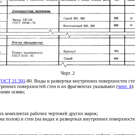
Черт. 2
ГОСТ 21.501
-80. Виды
и
развертк
и
в
н
утренних поверхносте
н
сте
утренн
и
х поверхностей стен
и
и
х фрагментах указывают (
черт. 4
):
ними осями;
ых комплектах рабочих чертежей других марок;
а полов) и стен (на видах и развертках в
н
утрен
н
их поверхност
е