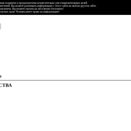
ьным изданием и предназначены исключительно для ознакомительных целей.
аничений. Вы можете размещать информацию с этого сайта на любом другом сайте.
документы. Вы можете скачать их абсолютно бесплатно!
торских прав! Человек имеет право на информацию!
Р
СТВА