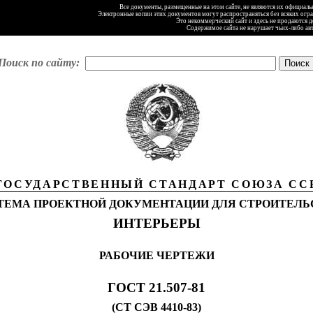
Все документы, размещенные на этом сайте, не являются их официал
Электронные копии этих документов могут распространяться без всяких огр
Это некоммерческий сайт и здесь не продаются 
Содержимое сайта не нарушает чьих-либо ав
Поиск по сайту:
ГОСУДАРСТВЕННЫЙ СТАНДА
Р
Т СОЮЗА
СС
ТЕМА ПРОЕКТНОЙ ДОКУ
М
ЕНТАЦИИ ДЛЯ СТРОИТЕЛЬ
ИНТЕРЬЕРЫ
РАБОЧИЕ ЧЕРТЕЖИ
ГОСТ 21.507-81
(СТ
СЭВ 4410-83)