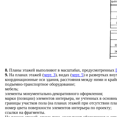
8.
Планы этажей выпо
л
няют в масштабах, предусмотренных
9.
На планах этажей (
черт. 3
), в
и
дах (
черт. 5
) и развертках вн
коорд
и
национные оси здания, расстояния между н
и
ми и край
подъемно-транспортное оборудование;
мебель;
элементы мо
н
ументально-декорат
и
вного оформлен
и
я;
марк
и
(позици
и
)
эл
е
ментов
и
нтер
ь
ера, не учтенных в основн
гра
н
ицы участков пола (
н
а пла
н
ах этажей пр
и
отсутстви
и
план
номер цв
е
та поверхности эл
е
ментов
и
нтерьера по проекту;
ссылки на фрагменты.