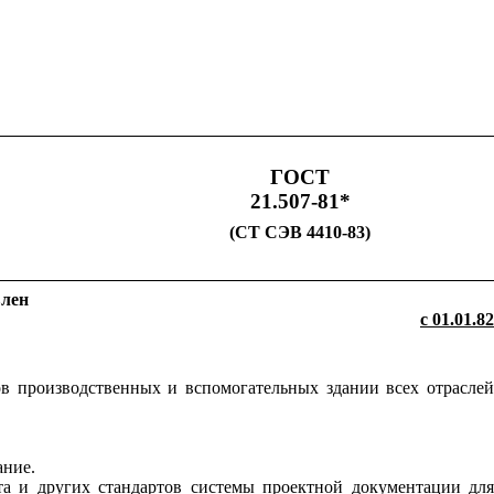
ГОСТ
21.507-81*
(СТ СЭВ 4410-83)
влен
с 01.01.82
в производственных и вспомогательных здании всех отрасле
ание.
рта
и
других стандартов системы проектной документации дл