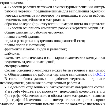
строительства.
4.
В состав рабочих чертежей архитектурных решений интерь
рабочие чертежи, предназначенные для выполнения отделочн
чертежи элементов интерьеров, не вошедших в состав рабоч
и
ведомость потребности в материалах;
образцы колеров (пр
и
отсутствии номеров цвета по картотеке
5.
В состав основного комплекта рабочих чертеже
й
марки
АИ
общие данные по рабочим чертежам;
планы этажей здания;
виды и развертки внутренних поверхностей стен;
планы полов
и
потолков;
фрагменты планов, видов
и
разверток;
шаблоны;
схемы технологических и
санитарно-технических
коммуникац
ведомость отделки помещений;
спецификацию.
Состав основного комплекта может быть уточнен в зависимос
6.
Общие данные по рабоч
и
м чертежам выполняют по
ГОСТ 2
В состав общих данных по рабочим чертежам в дополн
необходимости, указания по отделочным работам.
7.
Ведомость отделочных и лакокрасочных материалов состав
а) в графе
«
№ цвета по проект
у
» -
порядовый
номер цвета, пр
б) в графе «Наименование и обозначение материала» - наимен
в) в графе «На
и
менован
и
е
и
номера эталонов цвета» - прин
эталонов. При отсутств
и
и номера цвета по картотеке цв
е
товых э