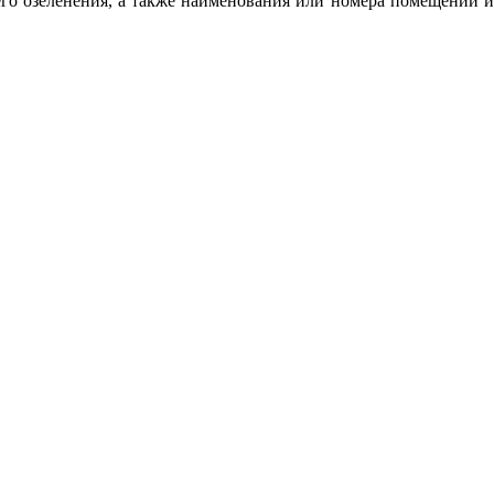
е
го озеле
н
ения, а также наименования или номера помещен
и
й 