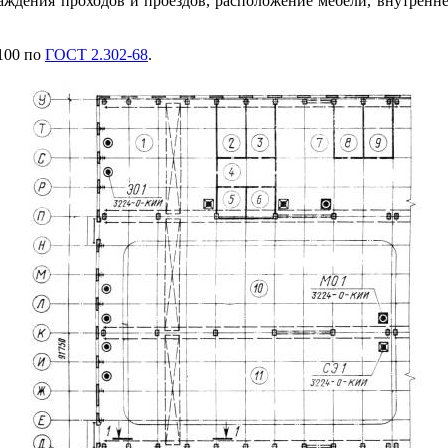
раждения проходов и проездов, расположение мебел
и
, внутренн
100 по
ГОСТ 2.302-68
.