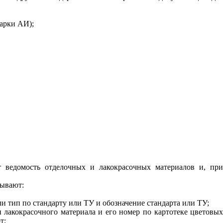
марки
АИ);
т ведомость отделочных
и
лакокрасочных материалов и, пр
зывают:
и тип по стандарту или ТУ и обозначение стандарта или ТУ;
и лакокрасочного материала и его номер по картотеке цветовы
т;