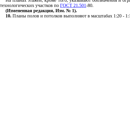
На пла
н
ах
этажей,
кроме того, указывают обозначен
и
я и ог
технологических участков по
ГОСТ 21.501
-80.
(Измененная редакция,
Изм.
№ 1).
10.
Планы полов и потолков выполняют в масштабах 1:20 - 1: