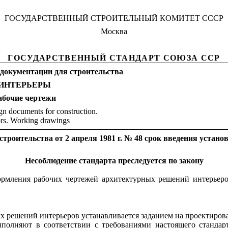
ГОСУДАРСТВЕННЫЙ СТРОИТЕЛЬНЫЙ КОМИТ
Е
Т ССС
Р
Москва
ГОСУДАРСТВЕННЫЙ СТАНДАРТ СОЮЗА
ССР
документации для стро
и
тельства
ИНТЕРЬЕРЫ
абочие
чертежи
gn documents for construction.
ors. Working drawings
строител
ьс
тва от 2 апреля 1981 г. № 48 срок в
в
едения у
с
тано
Несоблюдение
с
тандарта преслед
у
ет
с
я по закону
ормления рабочих чертежей архитектурных решений интерьеро
ых решен
и
й интерьеров устанавливается заданием на проектиров
полняют в соответствии с требованиям
и
настоящего станда