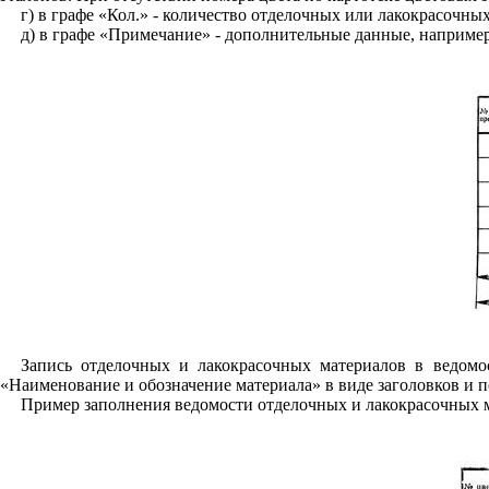
г)
в графе «Кол
.»
- кол
и
чество отделочных или лакокрасочных
д)
в графе «Примечание» - дополнительные данные, напр
и
ме
Запись отделочных и лакокрасочных материалов в ведомо
«Наименование и обозначение материала» в виде заголовков и 
Пример заполнения ведомости отделочных и лакокрасочных 