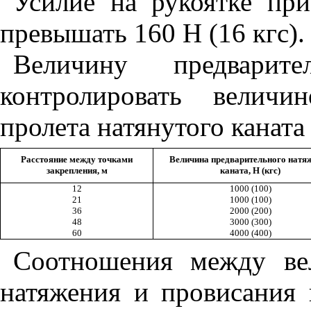
Усилие на рукоятке пр
превышать 160 Н (16 кгс).
Величину предварите
контролировать величи
пролета натянутого каната 
Расстояние между точками
Величина предварительного натя
закрепления, м
каната, Н (кгс)
12
1000 (100)
21
1000 (100)
36
2000 (200)
48
3000 (300)
60
4000 (400)
Соотношения между ве
натяжения и провисания 