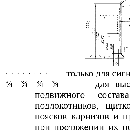
только для сиг
·
·
·
·
·
·
·
·
¾
¾
¾
¾
для вы
подвижного состав
подлокотников, щитк
поясков карнизов и 
при протяжении их п