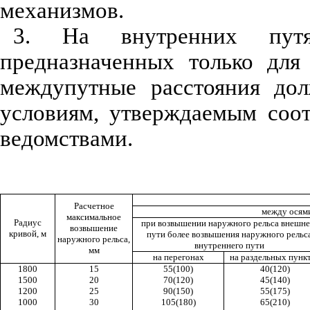
механизмов.
3. На внутренних путя
предназначенных только для
междупутные расстояния дол
условиям, утверждаемым соо
ведомствами.
Расчетное
между осям
максимальное
Радиус
при возвышении наружного рельса внешне
возвышение
кривой, м
пути более возвышения наружного рельс
наружного рельса,
внутреннего пути
мм
на перегонах
на раздельных пунк
1800
15
55(100)
40(120)
1500
20
70(120)
45(140)
1200
25
90(150)
55(175)
1000
30
105(180)
65(210)