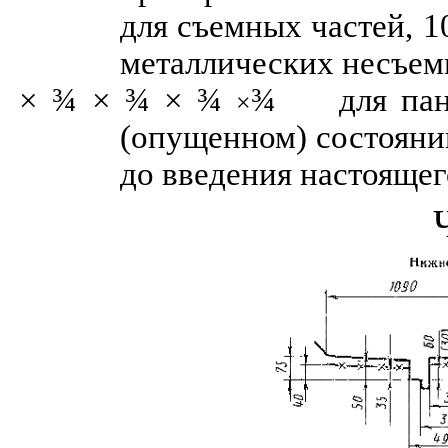
для съемных частей, 1
металлических несъем
×
¾
×
¾
×
¾
¾
для па
×
(опущенном) состояни
до введения настоящег