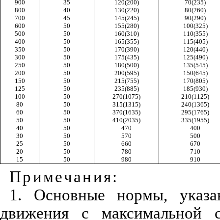
900
35
120(200)
70(235)
800
40
130(220)
80(260)
700
45
145(245)
90(290)
600
50
155(280)
100(325)
500
50
160(310)
110(355)
400
50
165(355)
115(405)
350
50
170(390)
120(440)
300
50
175(435)
125(490)
250
50
180(500)
135(545)
200
50
200(595)
150(645)
150
50
215(755)
170(805)
125
50
235(885)
185(930)
100
50
270(1075)
210(1125)
80
50
315(1315)
240(1365)
60
50
370(1635)
295(1765)
50
50
410(2035)
335(1955)
40
50
470
400
30
50
570
500
25
50
660
670
20
50
780
710
15
50
980
910
Примечания:
1. Основные нормы, указа
движения с максимальной с