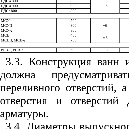
ПДСм 800
800
ПДСм 900
900
±
5
ПДСг 800
800
МСУ
500
МСУП
800
+6
МСУ-2
800
МСВ
450
±
3
МСВП
,
МСВ-2
750
РСВ-1
,
РСВ-2
500
±
3
3.3. Конструкция ванн
должна предусматрив
переливного отверстий, 
отверстия и отверстий 
арматуры.
3.4. Диаметры выпускног