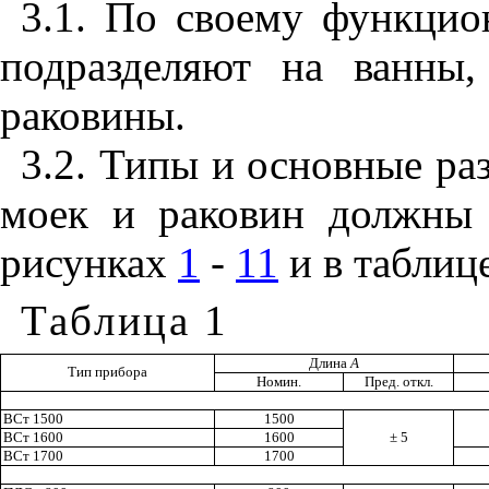
3.1. По своему функци
подразделяют на ванны
раковины.
3.2. Типы и основные ра
моек и раковин должны 
рисунках
1
-
11
и в таблиц
Таблица
1
Длина
А
Тип прибора
Номин.
Пред. откл.
ВСт 1500
1500
ВСт 1600
1600
±
5
ВСт 1700
1700