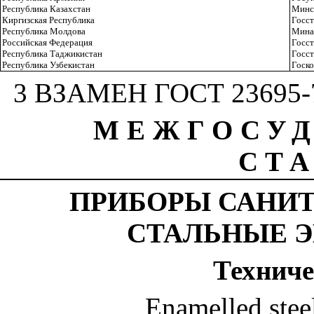
Республика Казахстан
Минс
Киргизская Республика
Госст
Республика Молдова
Мина
Российская Федерация
Госст
Республика Таджикистан
Госс
Республика Узбекистан
Госко
3 ВЗАМЕН ГОСТ 23695-7
МЕЖГОСУ
СТ
ПРИБОРЫ САНИ
СТАЛЬНЫЕ 
Техниче
Enamelled steel