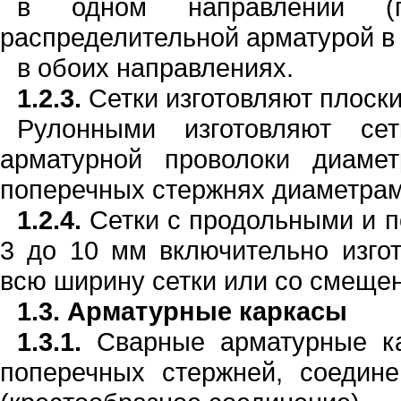
в одном направле
н
ии (
распределитель
н
ой арматурой в
в обоих
н
аправле
н
иях.
1.2.3.
Сетки изготовляют плоск
Рулонными изготовляют се
арматурной проволоки диаме
поперечных стержнях
ди
аметрам
1.2.4.
Сетки с продольными и 
3
до
10
мм включительно изго
всю ширину сетки ил
и
со смещен
1.3.
Арматурные каркасы
1.3.1.
Сварные арматурные ка
попе­речных стержней, соедин