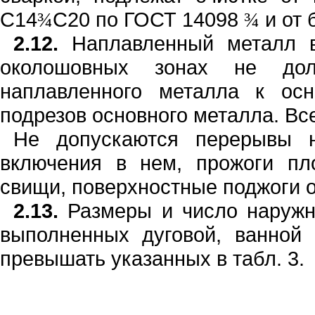
С
1
4
С20 по ГОСТ
14098
и от 
¾
¾
2.12.
Наплавленный металл в
около­шовных зонах не до
наплавленного металла к ос
подрезов основного металла. Вс
Не допускаются перерывы н
включе­ния в нем, прожоги п
свищи, поверхнос­тные поджоги
2.13.
Размеры и число наруж
вы­полненных дуговой, ванной
превышать указанных в табл.
3.