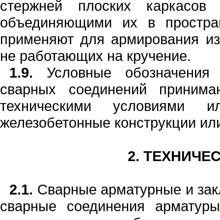
стер­жней плоских каркасов
объединяющими их в простра
применяют для армирова­
н
ия и
не работающих на кручение.
1.9.
Услов
н
ые обозначе
н
ия 
сварных соеди
н
ений принима
техническими усло­виями 
железобетонные конструкции ил
2.
ТЕХНИЧЕС
2.1.
Сварные арматурные и зак
сварные соединения арматур