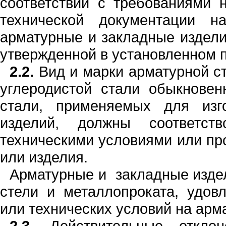
соответствии с требованиями 
технической докумен­тации н
арматурные и закладные издели
утвержденной в установленном 
2.2.
Вид и марки арматурной с
уг­леродистой стали обык
н
овен
стали, приме
н
яемых
для
изг
изделий, долж
н
ы соответст
техничес
к
ими условиями или пр
или изделия.
Арматурны
е
и
закладные изде
стели и металлопроката, удовл
или тех­
н
ических условий
н
а арм
2.3.
Д
е
йств
и
тельные откло