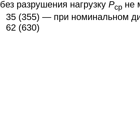
без разрушения нагрузку
Р
не 
ср
35 (
3
55) —
при номинальном ди
62 (630)