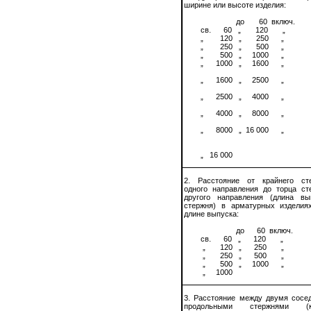
ширине или высоте изделия:
до
60
включ.
св.
60
„
120
„
„
120
„
250
„
„
250
„
500
„
„
500
„
1000
„
„
1000
„
1600
„
„
1600
„
2500
„
„
2500
„
4000
„
„
4000
„
8000
„
„
8000
„
16 000
„
„
16 000
2. Расстояние от крайнего ст
одного направления до торца ст
другого направления (длина вы
стержня) в арматурных изделия
длине выпуска:
до
60
включ.
св.
60
„
120
„
„
120
„
250
„
„
250
„
500
„
„
500
„
1000
„
„
1000
3. Расстояние между двумя сосе
продольными стержнями (к