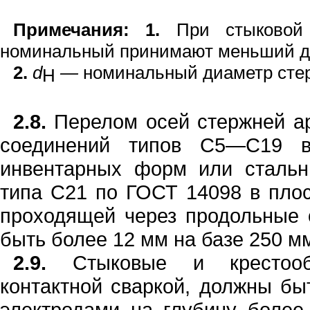
Примечани
я:
1.
При стыково
номинальный
приним
ают мен
ь
ш
и
й 
2.
d
—
номинальный
диаметр
сте
Н
2.8.
Пере
л
ом осей стерж
н
ей
а
сое
д
инений типов С5—С19
инвентарных
форм или сталь
т
и
па С21 по ГОСТ
14098
в пло
проходя
щ
ей через про
д
ольные 
быть б
о
лее
12
мм на базе
2
5
0
мм
2.9.
Стыковые и крестообр
контактно
й
сваркой, должны бы
электродами на глубину более