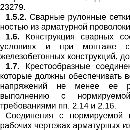
23279.
1.5.2.
Сварные рулонные сетки
н
остью
и
з
арматурной
проволок
1.6.
Конструкция сварных со
усло­виях и при монтаже 
железобетонных кон­струкций, д
1.7.
Крестообразные соедин
которые должны обеспечивать в
напряжений не менее ее ра
выполнению с нормируемо
требованиями
пп.
2.14
и
2.16.
Соединения с нормируемой 
рабочих чертежах арматурных и