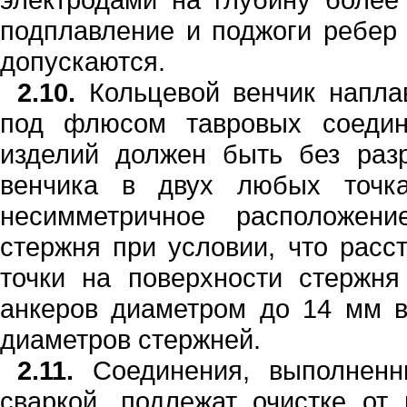
подплавлени
е
и
поджоги
ребер
допускаются.
2.10.
Кольцевой венчик
напла
под флюсом тавровых соедин
изделий должен быть без раз
венчика в двух любых точ­к
несимметричное расположени
стержня при условии, что расс
точки на пов
е
рх
н
ости ст
е
ржня
анкеров диаметр
о
м до
14
мм
диаметров
стержней.
2.11.
Соединения, выполненны
сваркой, подлежат очистке от