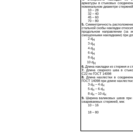
арматуры в стыковых соединени
номинальном диаметре стержней
10
–
28
32
–
40
45
–
60
70
–
80
5.
Симметричность расположения 
стальной скобы-накладки относи
продольном направлении (за и
смещенными накладками) при дл
2
d
Н
3
d
Н
4
d
Н
6
d
Н
8
d
Н
10
d
Н
6.
Длина накладки из стержня и с
7.
Длина сварного шва в стыко
С22 по ГОСТ 14098
8.
Длина нахлестки в соединен
ГОСТ 14098 при длине нахлестки
3
d
–
4
d
H
H
5
d
–
6
d
H
H
8
d
–
10
d
H
H
9.
Ширина валиковых швов при
свариваемых стержней, мм:
10
–
16
18
–
80