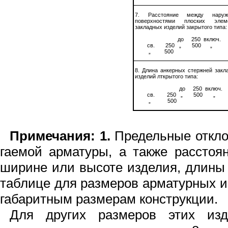
7. Расстояние между наруж
поверхностями плоских элем
закладных изделий закрытого типа:
до
250
включ.
св.
250
„
500
„
„
500
8. Длина анкерных стержней закл
изделий лткрытого типа:
до
250
включ.
св.
250
„
500
„
„
500
Примечания
: 1.
Предельные откло
гаемой арматуры, а также расс
то
я
ширине или высоте изделия, дли
н
ы
табли
ц
е для размеров арматурных 
габаритным раз­мерам конструк
ц
ии.
Для других размеров этих изд