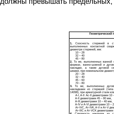
должны
превышать
пр
е
дель­ных,
Геометрический 
1.
Соосность стержней в сты
выполненных контактной свар
диаметре стержней, мм:
10
–
28
32
–
40
45
–
80
2.
То же, выполненных ванной 
формах, ванно-шовной и дугов
накладке, а также дуговой с
швами, при номинальном диамет
20
–
28
32
–
40
45
–
60
70
–
80
3.
То же, выполненных дугов
накладками из стержней (ти
14098), при арматурной стали кл
А
-I, A-II
Ac-II
диаметрами 10
A-II
диаметрами 45
–
80 мм,
A-III
диаметрами 10
–
40 мм,
A-IV
и
A-VI
диаметрами 10
–
2
Ат-
IVC,
Ат-
IVK, A-V
и Ат-
V
диа
Ат-
IIIC
и Ат-
VCK
диаметрами
4.
Створкость накладок из с