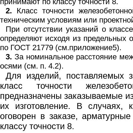
принимают по классу точности
8.
2.
Класс точнос
т
и железоб
е
то
нн
о
тех
н
и­ческим условиям или проект
н
о
При отсутс
т
вии ука
з
аний о класс
опреде
ляют исходя из предель
н
ых о
по ГОСТ
21779
(
с
м.пр
и
ложе
н
ие5).
3.
За
н
оминальное расс
то
я
н
ие ме
ося­ми (см.
п
. 4.2).
Для изделий, поставляемых 
класс точности железобет
предназ
н
ачены зака­зываемые из
их изготовление. В
с
луча­ях,
оговорен в заказе, арматурные
классу точности
8.