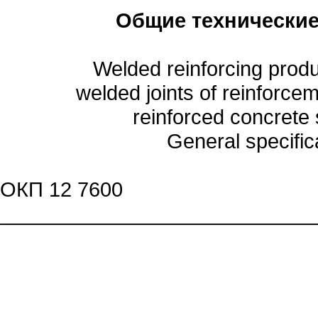
Общие
технически
W
e
lded r
e
inforcing prod
welded joints of reinforcem
reinforced concrete 
General specific
ОКП 12 7600
____________________________