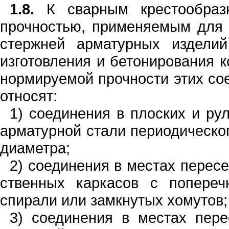
1.8.
К сварным крестообраз
прочнос­тью, применяемым для
стержней арма­турных издели
изготовления и бетониро­вания к
нормируемой прочности этих со
относят:
1)
соединения в плоских и рул
ар
матурной
стали периодическог
диамет
р
а
;
2)
соеди
н
ения в местах перес
ственных каркасов с попер
е
ч
спирали или замкнутых хомутов;
3)
соедине
н
ия в местах пере