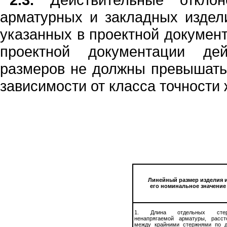
арматурных и закладных издел
указанных в
п
роек­т
н
ой документ
про
е
ктной документа­ции де
размеров не должны превышат
зависимости от класса точ
н
ости 
Линейный размер изделия 
его номинальное значение
1. Длина отдельных стер
ненапрягаемой арматуры, расст
между крайними стержнями по д