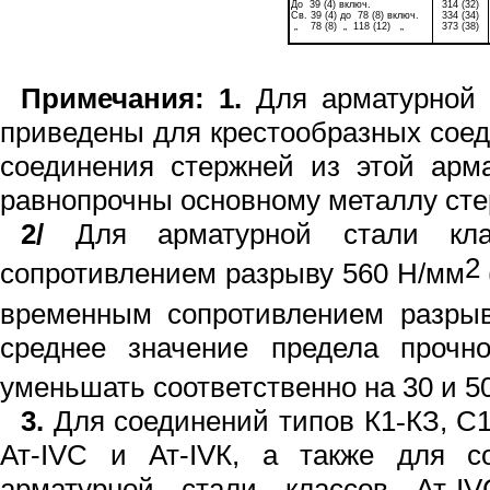
До
39 (4) включ.
314 (32)
Св. 39 (4) до
78 (8) включ.
334 (34)
„
78 (8)
„
118 (12)
„
373 (38)
Примечания:
1
.
Для арматурной 
приведены для крестообразны
х
соед
сое­динения стержней из этой арм
равнопрочны основному металлу сте
2/
Для арматурной стали кл
2
сопротивлением р
аз
рыву
560
Н/мм
временным сопр
оти
влением разры
среднее значение
пре
дела прочн
ум
е
ньшать
со
от
ветственно на
30
и
5
3.
Для соединений типов К1
КЗ, С
-
Ат-
IV
С и Ат-
IV
К
, а также для с
арматурной
стал
и
классов Ат-
IV