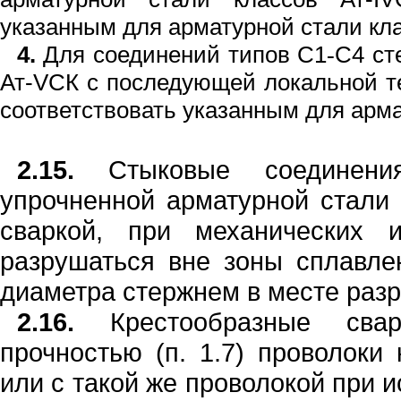
указанным для арм
а
т
у
р­ной стали кл
4.
Для соединени
й
типов С1
С4 ст
-
Ат-
V
СК
с последую
щ
ей локальной т
со­ответст
в
овать указанным
д
ля арм
2.15.
Стыковые соединени
упрочненной арматурной ста
л
и
сваркой, пр
и
м
е
ханических 
разрушаться вн
е
зоны
сплавле
диаметра стержне
м
в месте раз
2.16.
Крестообразные свар
прочностью (п. 1.7) проволоки
или с такой же проволокой при 