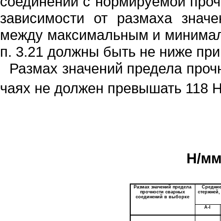
сое­динений с нормируемой проч
зави­симости от размаха знач
между мак­симальным и ми
н
имал
п.
3.21
дол­жны быть не ниже при
Размах значений предела прочн
чаях не должен превышать
118
Н
Н/м
Размах значений предела
Средние
прочности сварных
стержней,
соединений в выборке
А-
I