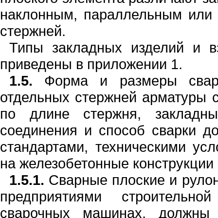
наклон­ным, параллельным или
стержней.
Типы за
кл
адных изделий и в
прив
е
­дены в приложе
н
ии
1
.
1.5.
Форма и размеры свар
отдельных стержней арматуры 
по д
л
ине стер­жня, закладн
соединения и способ сварки д
стандартами, техническими
усл
н
а железобетон
н
ые конструкции 
1.5.1.
Сварные плоские и рулон
предприятиями строительно
сварочных машинах, должны 