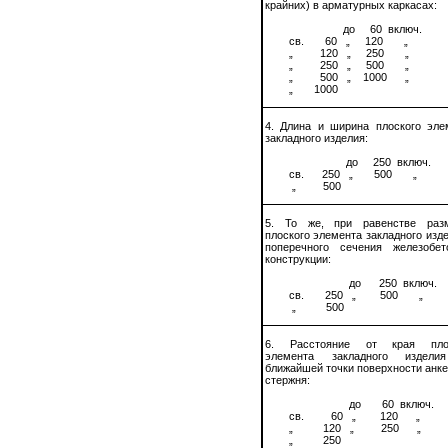
крайних) в арматурных каркасах:
до
60
включ.
св.
60
„
120
„
„
120
„
250
„
„
250
„
500
„
„
500
„
1000
„
„
1000
4. Длина и ширина плоского эле
закладного изделия:
до
250
включ.
св.
250
„
500
„
„
500
5. То же, при равенстве раз
плоского элемента закладного изд
поперечного сечения железобет
конструкции:
до
250
включ.
св.
250
„
500
„
„
500
6. Расстояние от края плос
элемента закладного издели
ближайшей точки поверхности анке
стержня:
до
60
включ.
св.
60
„
120
„
„
120
„
250
„
„
250