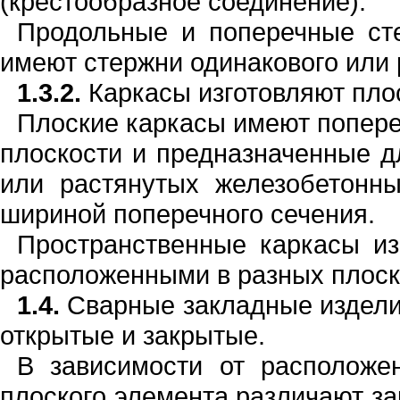
(крестообразное соединение)
.
Продольные и поперечные ст
имеют стержни одинакового или 
1.3.2.
Каркасы изготовляют пло
Плоские каркасы имеют попер
плоскости и предназначенные 
или растянутых железобетонн
шириной поперечного сечения.
Пространственные каркасы из
рас­положе
н
ными в разных плоск
1.4.
Сварные закладные издели
от­крытые и закрытые.
В зависимости от расположе
плос­кого элемента различают з