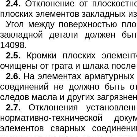
2.4.
Отклонение от плоскостн
плос­ких элементов
з
акладных и
Угол между поверхнос
т
ью пло
зак­ладной детали должен бы
14098.
2.5.
Кромки плоских элемент
очище­ны от грата и шлака после
2.6.
На элементах арматурных и
соединений не должно быть о
следов масла и других загрязнен
2.7.
Отклонения установле
норматив­но-технической док
элементов сварных со
е
дин
е
н