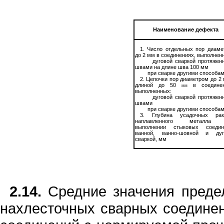
Наименование дефекта
1
.
Число отд
е
льных пор
д
иаме
до
2
мм в соединениях, выполнен
дугово
й
сваркой протяжен
швами на длине шва
100
мм
при сварке другими способа
2.
Цепочки пор диаметром до
2
длиной до
50
m
m
в соединен
выполнен
н
ых:
дуговой сваркой протяжен
швами
при сварке другими способа
3
.
Г
л
убина усад
о
ч
н
ых рак
наплавленного
металла 
выполнении ст
ы
ков
ы
х со
е
дин
ванной,
ванно-шовной
и дуг
сварко
й
, мм
2.14
.
Сред
н
ие значения пред
нахлесточных
сварных соединен