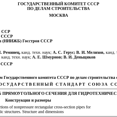
ГОСУДАРСТВЕННЫЙ КОМИТЕТ СССР
ПО ДЕЛАМ СТРОИТЕЛЬСТВА
МОСКВА
й ССР
в СССР
на
(НИИЖБ)
Госстроя СССР
. Реминец,
канд. техн. наук;
А. С. Герус; В. И. Мелихов,
канд. 
,
канд. техн. наук;
А. Е. Шмурнов; В. И. Деньщиков
а СССР
арственного комитета СССР по делам строительства от 8
ОСУДАРСТВЕННЫЙ СТАНДАРТ СОЮЗА С
Б ПРЯМОУГОЛЬНОГО СЕЧЕНИЯ ДЛЯ ГИДРОТЕХНИЧЕ
Конструкция
и
размеры
tions of nonpressure rectangular cross-section pipes for
ic structures. Structure and dimensions