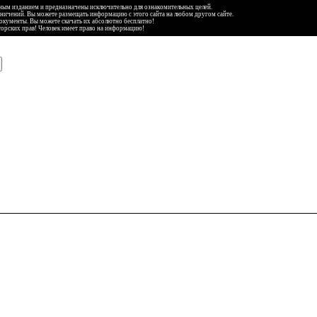
ьным изданием и предназначены исключительно для ознакомительных целей.
аничений. Вы можете размещать информацию с этого сайта на любом другом сайте.
документы. Вы можете скачать их абсолютно бесплатно!
торских прав! Человек имеет право на информацию!