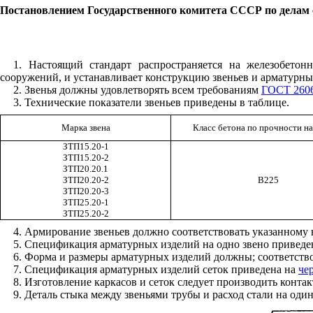
Постановлением Государственного комитета СССР по делам ст
1. Настоящий стандарт распространяется на железобетон
сооружений, и устанавливает конструкцию звеньев и арматурны
2. Звенья должны удовлетворять всем требованиям
ГОСТ 2606
3. Технические показатели звеньев приведены в таблице.
Марка звена
Класс бетона по прочности на
ЗТП15.20-1
ЗТП15.20-2
ЗТП20.20.1
ЗТП20.20-2
В225
ЗТП20.20-3
ЗТП25.20-1
ЗТП25.20-2
4. Армирование звеньев должно соответствовать указанному
5. Спецификация арматурных изделий на одно звено приведе
6. Форма и размеры арматурных изделий должны; соответств
7. Спецификация арматурных изделий сеток приведена на
чер
8. Изготовление каркасов и сеток следует производить конта
9. Деталь стыка между звеньями трубы и расход стали на од