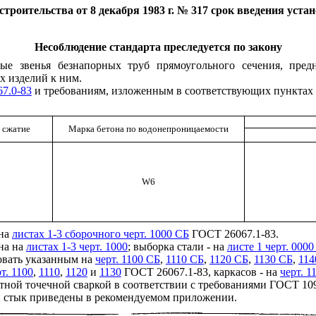
роительства от 8 декабря 1983 г. № 317 срок введения уста
Несоблюдение стандарта преследуется по закону
ные звенья безнапорных труб прямоугольного сечения, пред
х изделий к ним.
7.0-83
и требованиям, изложенным в соответствующих пунктах 
 сжатие
Марка бетона по водонепроницаемости
W
6
 на
листах 1-3 сборочного черт. 1000 СБ
ГОСТ 26067.1-83.
на на
листах 1-3 черт. 1000
; выборка стали - на
листе 1 черт. 000
овать указанным на
черт. 1100 СБ
,
1110 СБ
,
1120 СБ
,
1130 СБ
,
114
т. 1100
,
1110
,
1120
и
1130
ГОСТ 26067.1-83, каркасов - на
черт. 1
ктной точечной сваркой в соответствии с требованиями ГОСТ 10
ин стык приведены в рекомендуемом приложении.