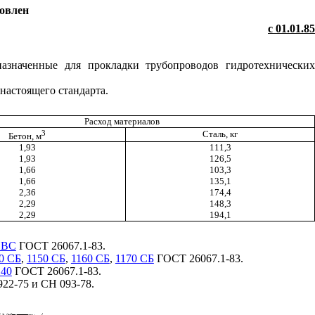
новлен
с 01.01.85
назначенные для прокладки трубопроводов гидротехнических
настоящего стандарта.
Расход материалов
3
Сталь, кг
Бетон, м
1,93
111,3
1,93
126,5
1,66
103,3
1,66
135,1
2,36
174,4
2,29
148,3
2,29
194,1
0 ВС
ГОСТ 26067.1-83.
0 СБ
,
1150 СБ
,
1160 СБ
,
1170 СБ
ГОСТ 26067.1-83.
140
ГОСТ 26067.1-83.
922-75 и СН 093-78.