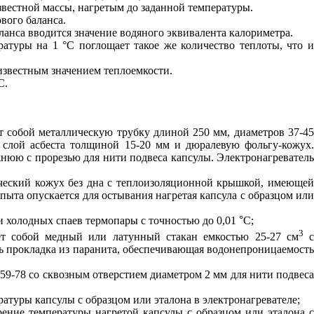
звестной массы, нагретым до заданной температуры.
вого баланса.
ланса вводится значение водяного эквивалента калориметра.
ратуры на 1 °С поглощает такое же количество теплоты, что и
известным значением теплоемкости.
С.
ет собой металлическую трубку длиной 250 мм, диаметров 37-45
 слой асбеста толщиной 15-20 мм и дюралевую фольгу-кожух.
нюю с прорезью для нити подвеса капсулы. Электронагреватель
ческий кожух без дна с теплоизоляционной крышкой, имеющей
пыта опускается для остывания нагретая капсула с образцом или
и холодных спаев термопары с точностью до 0,01
°
С;
3
яет собой медный или латунный стакан емкостью 25-27 см
 прокладка из паранита, обеспечивающая водонепроницаемость
59-78 со сквозным отверстием диаметром 2 мм для нити подвеса
атуры капсулы с образцом или эталона в электронагревателе;
ение температуры нагретой капсулы с образцом или эталона с