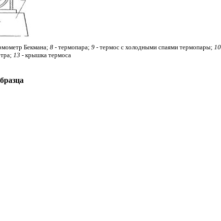
ермометр Бекмана;
8 -
термопара;
9
- термос с холодными спаями термопары;
10
етра;
13
- крышка термоса
бразца