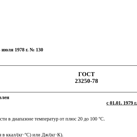
юля 1978 г. № 130
ГОСТ
23250-78
влен
с 01.01. 1979 г.
ти в диапазоне температур от плюс 20 до 100 °С.
 в ккал/(кг
·
°С) или Дж/(кг
·
К).