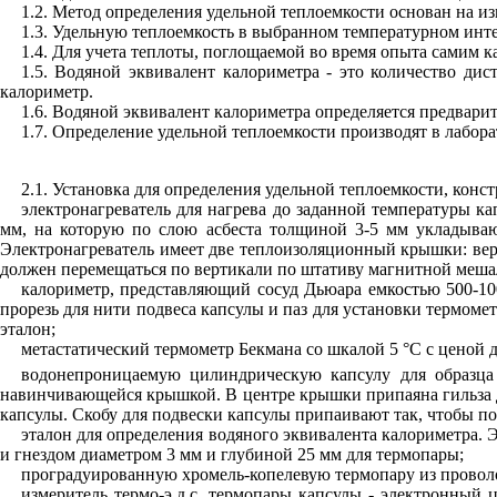
1.2. Метод определения удельной теплоемкости основан на и
1.3. Удельную теплоемкость в выбранном температурном инте
1.4. Для учета теплоты, поглощаемой во время опыта самим к
1.5. Водяной эквивалент калориметра - это количество ди
калориметр.
1.6. Водяной эквивалент калориметра определяется предвар
1.7. Определение удельной теплоемкости производят в лабор
2.1. Установка для определения удельной теплоемкости, конс
электронагреватель для нагрева до заданной температуры к
мм, на которую по слою асбеста толщиной 3-5 мм укладываю
Электронагреватель имеет две теплоизоляционный крышки: вер
должен перемещаться по вертикали по штативу магнитной меша
калориметр, представляющий сосуд Дьюара емкостью 500-
прорезь для нити подвеса капсулы и паз для установки термоме
эталон;
метастатический термометр Бекмана со шкалой 5 °С с ценой
водонепроницаемую цилиндрическую капсулу для образца
навинчивающейся крышкой. В центре крышки припаяна гильза 
капсулы. Скобу для подвески капсулы припаивают так, чтобы п
эталон для определения водяного эквивалента калориметра.
и гнездом диаметром 3 мм и глубиной 25 мм для термопары;
проградуированную хромель-копелевую термопару из проволок
измеритель термо-э.д.с. термопары капсулы - электронный