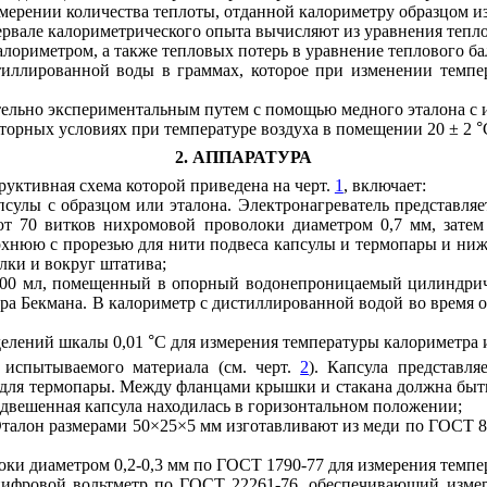
змерении количества теплоты, отданной калориметру образцом и
рвале калориметрического опыта вычисляют из уравнения тепло
алориметром, а также тепловых потерь в уравнение теплового ба
стиллированной воды в граммах, которое при изменении темпе
ительно экспериментальным путем с помощью медного эталона с 
аторных условиях при температуре воздуха в помещении 20
±
2
°
2. АППАРАТУРА
труктивная схема которой приведена на черт.
1
, включает:
апсулы с образцом или эталона. Электронагреватель представля
т 70 витков нихромовой проволоки диаметром 0,7 мм, затем
хнюю с прорезью для нити подвеса капсулы и термопары и ниж
лки и вокруг штатива;
1000 мл, помещенный в опорный водонепроницаемый цилиндри
тра Бекмана. В калориметр с дистиллированной водой во время о
 делений шкалы 0,01
°
С для измерения температуры калориметра 
 испытываемого материала (см. черт.
2
). Капсула представл
для термопары. Между фланцами крышки и стакана должна быть
одвешенная капсула находилась в горизонтальном положении;
 Эталон размерами 50×25×5 мм изготавливают из меди по ГОСТ 8
и диаметром 0,2-0,3 мм по ГОСТ 1790-77 для измерения темпер
 цифровой вольтметр по ГОСТ 22261-76, обеспечивающий измер