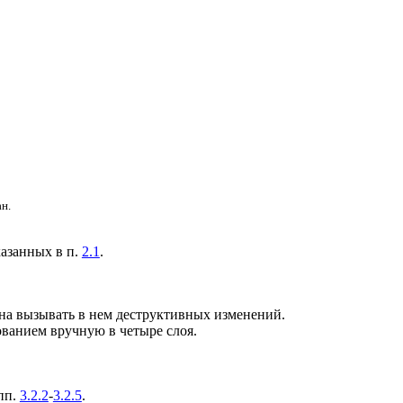
н.
казанных в п.
2.1
.
на вызывать в нем деструктивных изменений.
ованием вручную в четыре слоя.
пп.
3.2.2
-
3.2.5
.