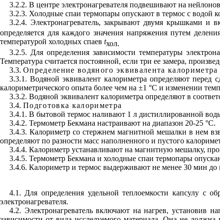
3.2.2. В центре электронагревателя подвешивают на нейлонов
3.2.3. Холодные спаи термопары опускают в термос с водой к
3.2.4. Электронагреватель, закрывают двумя крышками и 
определяется для каждого значения напряжения путем деления
температурой холодных спаев
t
хол.
3.2.5. Для определения зависимости температуры электрон
Температура считается постоянной, если три ее замера, произвед
3.3.
Определение водяного эквивалента калориметра
3.3.1. Водяной эквивалент калориметра определяют перед с
калориметрического опыта более чем на ±1 °С и изменении темп
3.3.2. Водяной эквивалент калориметра определяют в соответ
3.4.
Подготовка калориметра
3.4.1. В бытовой термос наливают 1 л дистиллированной воды
3.4.2. Термометр Бекмана настраивают на диапазон 20-25 °С.
3.4.3. Калориметр со стержнем магнитной мешалки в нем вз
определяют по разности масс наполненного и пустого калоримет
3.4.4. Калориметр устанавливают на магнитную мешалку, пр
3.4.5. Термометр Бекмана и холодные спаи термопары опуска
3.4.6. Калориметр и термос выдерживают не менее 30 мин до 
4.1. Для определения удельной теплоемкости капсулу с о
электронагревателя.
4.2. Электронагреватель включают на нагрев, установив н
зависимости от вида исследуемого материала. Она не должна