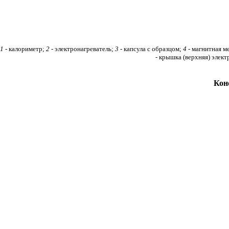
1
- калориметр;
2 -
электронагреватель;
3 -
капсула с образцом;
4
- магнитная м
- крышка (верхняя) элект
Кон