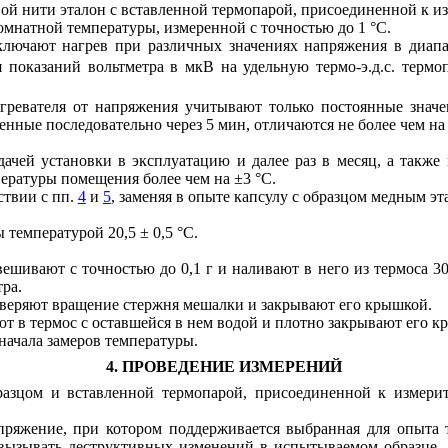
ой нити эталон с вставленной термопарой, присоединенной к из
омнатной температуры, измеренной с точностью до 1 °С.
включают нагрев при различных значениях напряжения в диапа
 показаний вольтметра в мкВ на удельную термо-э.д.с. термо
агревателя от напряжения учитывают только постоянные знач
енные последовательно через 5 мин, отличаются не более чем на 
дачей установки в эксплуатацию и далее раз в месяц, а также
ературы помещения более чем на ±3 °С.
ствии с пп.
4
и
5
, заменяя в опыте капсулу с образцом медным эт
 температурой 20,5 ± 0,5 °С.
вешивают с точностью до 0,1 г и наливают в него из термоса 3
ра.
оверяют вращение стержня мешалки и закрывают его крышкой.
ют в термос с оставшейся в нем водой и плотно закрывают его к
начала замеров температуры.
4. ПРОВЕДЕНИЕ ИЗМЕРЕНИЙ
бразцом и вставленной термопарой, присоединенной к измери
апряжение, при котором поддерживается выбранная для опыта 
 вызывать деструктивных изменений в испытываемом образце.