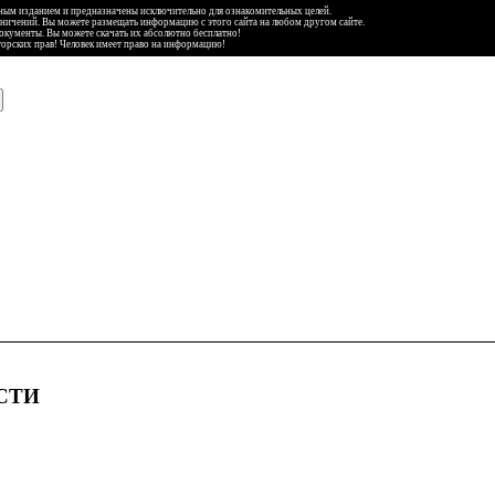
ьным изданием и предназначены исключительно для ознакомительных целей.
аничений. Вы можете размещать информацию с этого сайта на любом другом сайте.
документы. Вы можете скачать их абсолютно бесплатно!
торских прав! Человек имеет право на информацию!
СТИ