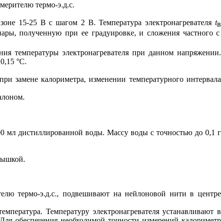
мерителю термо-э.д.с.
зоне 15-25 В с шагом 2 В. Температура электронагревателя
t
в
пары, полученную при ее градуировке, и сложения частного с
ения температуры электронагревателя при данном напряжении.
0,15 °С.
 при замене калориметра, изменении температурного интервала
алоном.
00 мл дистиллированной воды. Массу воды с точностью до 0,1 г
рышкой.
телю термо-э.д.с., подвешивают на нейлоновой нити в центре
температура. Температуру электронагревателя устанавливают в
 Для обеспечения необходимой точности измерений калориметр