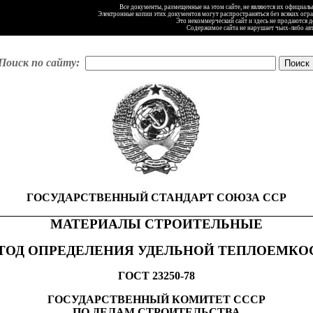
Все документы, размещенные на этом сайте, не являются их официал
Электронные копии этих документов могут распространяться без всяких огр
Это некоммерческий сайт и здесь не продаются 
Содержимое сайта не нарушает чьих-либо ав
Поиск по сайту:
ГОСУДАРСТВЕННЫЙ СТАНДАРТ СОЮЗА ССР
МАТЕРИАЛЫ
СТРОИТЕЛЬНЫЕ
ТОД
ОПРЕДЕЛЕНИЯ
УДЕЛЬНОЙ ТЕПЛОЕМКО
ГОСТ 23250-78
ГОСУДАРСТВЕННЫЙ КОМИТЕТ СССР
ПО ДЕЛАМ СТРОИТЕЛЬСТВА