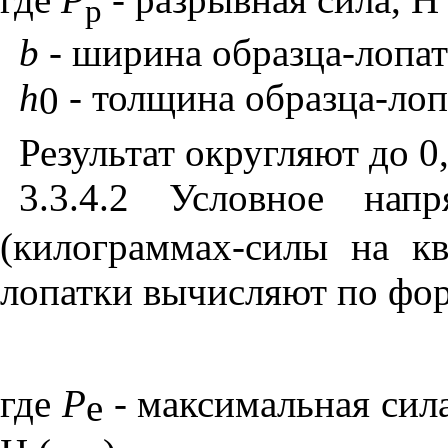
р
b
-
ширина образца-лопатк
h
- толщина образца-лопа
0
Результат округляют до 0
3.3.4.2 Условное нап
(килограммах-силы на кв
лопатки вычисляют по фо
где
Р
-
максимальная сила
e