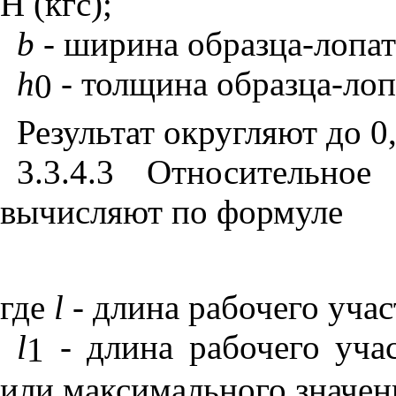
Н (кгс);
b
-
ширина образца-лопатк
h
- толщина образца-лопа
0
Результат округляют до 0
3.3.4.3 Относительное
вычисляют по формуле
где
l
- длина рабочего учас
l
- длина рабочего уча
1
или максимального значен