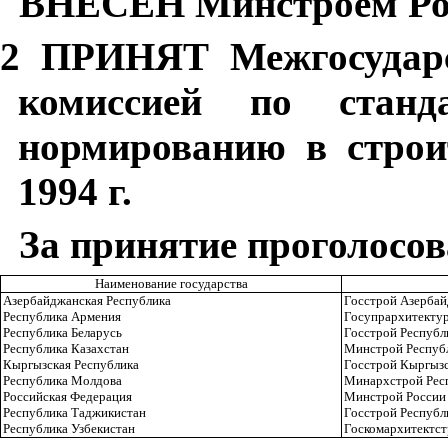
ВНЕСЕН Минстроем Ро
2 ПРИНЯТ Межгосударст
комиссией по станд
нормированию в строи
1994 г.
За принятие проголосо
Наименование государства
Азербайджанская Республика
Госстрой Азербай
Республика Армения
Госупрархитекту
Республика Беларусь
Госстрой Республ
Республика Казахстан
Минстрой Респуб
Кыргызская Республика
Госстрой Кыргызс
Республика Молдова
Минархстрой Рес
Российская Федерация
Минстрой России
Республика Таджикистан
Госстрой Республ
Республика Узбекистан
Госкомархитектст