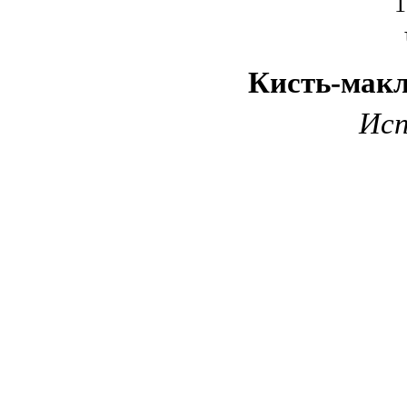
1
Кисть-мак
Исп