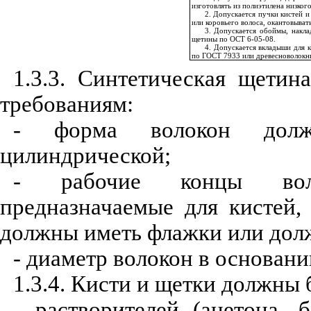
изготовлять из полиэтилена низког
2. Допускается пучки кистей 
или коровьего волоса, окантовыват
3. Допускается обоймы, накла
щетины по ОСТ 6-05-08.
4. Допускается вкладыши для 
по ГОСТ 7933 или древесноволокн
1.3.3. Синтетическая щети
требованиям:
- форма волокон долж
цилиндрической;
- рабочие концы воло
предназначаемые для кистей
должны иметь флажки или дол
- диаметр волокон в основани
1.3.4. Кисти и щетки должны 
- растворителей (ацетона, 