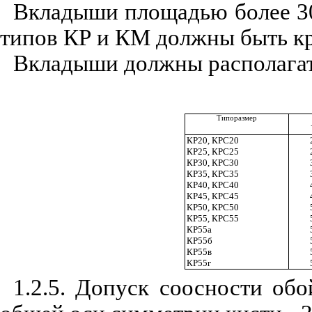
Вкладыши площадью более 3
типов КР и КМ должны быть к
Вкладыши должны располагать
Типоразмер
КР20, КРС20
КР25, КРС25
КР30, КРС30
КР35, КРС35
КР40, КРС40
КР45, КРС45
КР50, КРС50
КР55, КРС55
КР55а
КР55б
КР55в
КР55г
1.2.5. Допуск соосности об