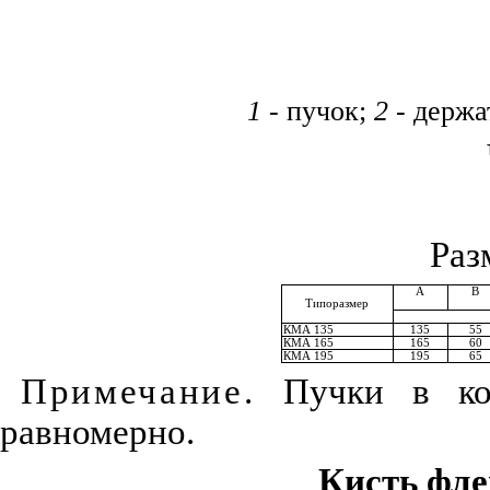
1
- пучок;
2
- держа
Раз
А
В
Типоразмер
КМА 135
135
55
КМА 165
165
60
КМА 195
195
65
Примечание.
Пучки в кол
равномерно.
Кисть фле