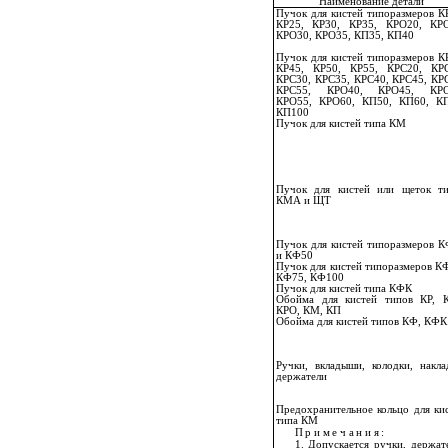
Наименование детали
Пучок для кистей типоразмеров К
КР25, КР30, КР35, КРО20, КРО
КРО30, КРО35, КП35, КП40
Пучок для кистей типоразмеров К
КР45, КР50, КР55, КРС20, КРС
КРС30, КРС35, КРС40, КРС45, КР
КРС55, КРО40, КРО45, КРО
КРО55, КРО60, КП50, КП60, КП
КП100
Пучок для кистей типа КМ
Пучок для кистей или щеток т
КМА и ЩТ
Пучок для кистей типоразмеров 
и КФ50
Пучок для кистей типоразмеров К
КФ75, КФ100
Пучок для кистей типа КФК
Обойма для кистей типов КР, 
КРО, КМ, КП
Обойма для кистей типов КФ, КФК
Ручки, вкладыши, колодки, накла
держатели
Предохранительное кольцо для ки
типа КМ
Примечания:
1. Допускается ручки, держа