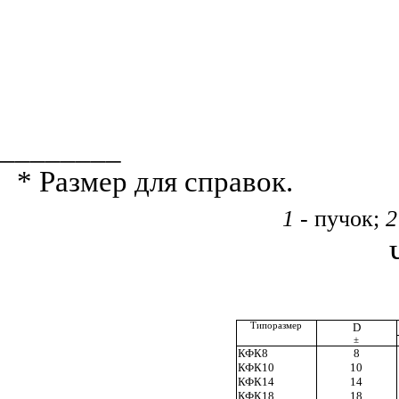
________
* Размер для справок.
1
- пучок;
2
Типоразмер
D
±
КФК8
8
КФК10
10
КФК14
14
КФК18
18