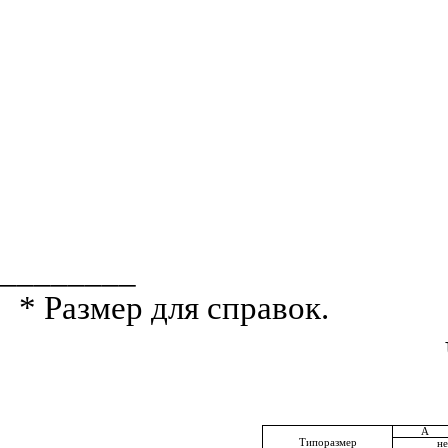
________
* Размер для справок.
А
Типоразмер
не