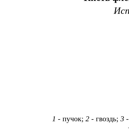
Исп
1
- пучок;
2
- гвоздь;
3
-