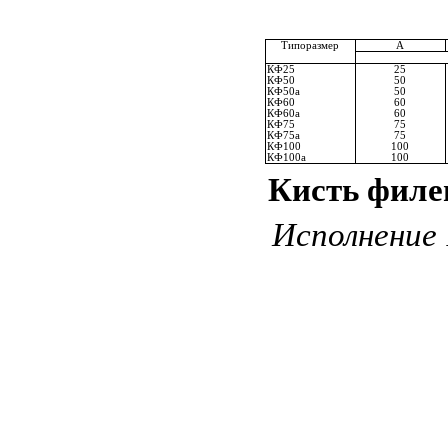
Типоразмер
А
КФ25
25
КФ50
50
КФ50а
50
КФ60
60
КФ60а
60
КФ75
75
КФ75а
75
КФ100
100
КФ100а
100
Кисть филе
Исполнение