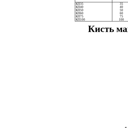
КП35
35
КП40
40
КП50
50
КП60
60
КП75
75
КП100
100
Кисть ма