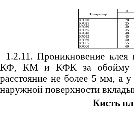
А
Типоразмер
КРО20
20
КРО25
25
КРО30
30
КРО35
35
КРО40
40
КРО45
45
КРО50
50
КРО55
55
КРО60
60
1.2.11. Проникновение клея
КФ, КМ и КФК за обойму с
расстояние не более 5 мм, а у
наружной поверхности вклады
Кисть пл