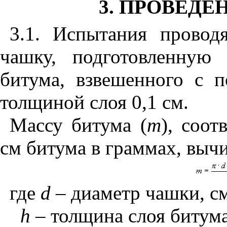
3. ПРОВЕД
3.1. Испытания прово
чашку, подготовленную
битума, взвешенного с п
толщиной слоя 0,1 см.
Массу битума (
т
), соо
см битума в граммах, выч
где
d
– диаметр чашки, с
h
– толщина слоя битума