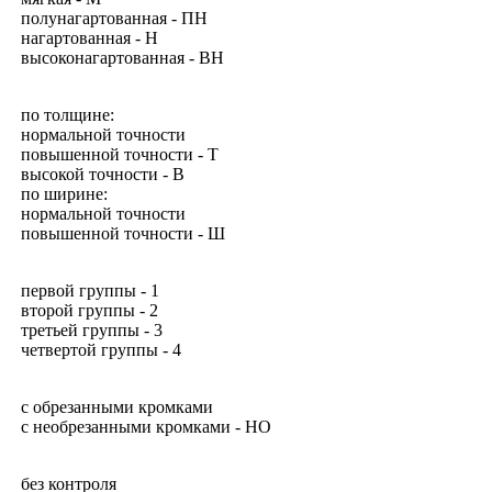
полунагартованная
- ПН
нагартованная
-
Н
высоконагартованная
-
ВН
по толщине:
нормальной точности
повышенной точности -
Т
в
ысокой точ
н
ости - В
по
ширине:
нормальной точности
повышенной точности -
Ш
первой группы - 1
второй группы - 2
третьей группы - 3
четвертой группы - 4
с обреза
нн
ыми кромкам
и
с
необрезанными
кромками - НО
без контро
л
я