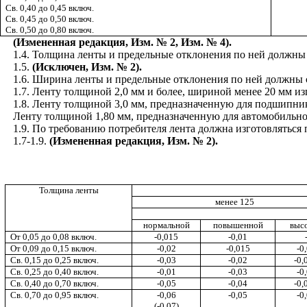
Св.
0,40
до
0
,
45
включ.
Св.
0,45
до
0,50
включ.
Св.
0
,
50
до
0,80
включ.
(Измененная редакция,
Изм.
№
2, Изм. № 4).
1.4. Толщина ленты и предельные отклонения по ней должны
1.5.
(Исключен, Изм. № 2).
1.6. Ширина ленты и предельные отклонения по ней должны 
1.7. Л
е
нту толщи
н
ой 2,0 мм и бол
е
е
,
ширино
й
м
е
не
е
20 мм из
1.8. Ленту толщиной 3,0 мм, предназначе
н
ную для подшипни
Ленту толщиной 1,80 мм, предназначенную для а
в
томобильно
1.9. По требо
в
анию потреб
и
теля лента должна
и
зготовляться
1.7-1.9.
(Измененная редакция, Изм. № 2).
Толщина ленты
менее 125
нормальной
повышенной
выс
От 0,05 до 0
,
08
включ
.
-0,015
-0,01
От 0,09 до 0
,
15
включ.
-0,02
-0,015
-0
Св. 0,15
до
0,25
включ.
-0,03
-0,02
-0,
Св.
0,
2
5
до
0,40
включ.
-0,0
1
-0,0
3
-0
Св.
0,40
до
0
,
70
включ.
-0,05
-0,04
-0,
Св.
0,70
до
0,95
включ.
-0,06
-0,05
-0
(-0,07)