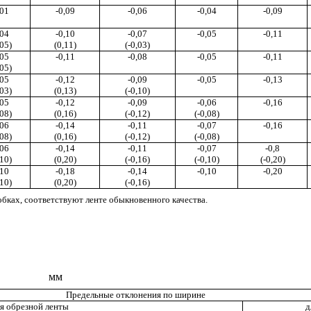
,01
-0,09
-0,06
-0,04
-0,09
,04
-0,10
-0,07
-0,05
-0,11
,05
)
(0,11)
(-0,03)
,05
-0,11
-0,08
-0,05
-0,11
,05)
,05
-0,12
-0,09
-0,05
-0,13
,03)
(0,13)
(-0,10)
,05
-0,12
-0,09
-0,06
-0,16
,08)
(0,16)
(-0,12)
(-0,08)
,06
-0,14
-0,11
-0,07
-0,16
,08)
(0,16)
(-0,12)
(-0,08)
,0
6
-0,14
-0,1
1
-0,07
-0,8
,10)
(0,20)
(-0,16)
(-0,10)
(-0
,2
0)
,10
-0,18
-0,14
-0,10
-0
,20
,10)
(0,20)
(-0,16)
об
ка
х
,
соответствуют
ленте обыкновенного кач
е
ства.
мм
Предельные отклонения по ширине
я обрезной ленты
д