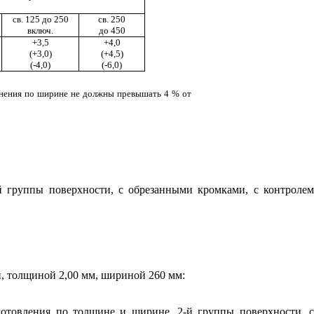
св. 125 до 250
св. 250
включ.
до 450
+3,5
+
4
,0
(+3,0
)
(+4,5)
(-4,0)
(-6,0)
лонения по ширине не должны превышать 4 % от
й группы поверхност
и
, с обрезанными кромками, с контроле
, толщиной 2,00 мм, шириной 260 мм:
готовления
по толщ
и
не
и
ш
и
рин
е
, 2-й группы поверхности, 