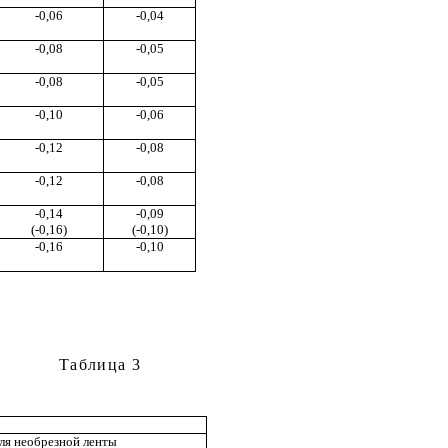
-0,06
-0,04
-0,08
-0,05
-0,08
-0,05
-0,
1
0
-0,06
-0,12
-0,08
-0,12
-0,08
-0,1
4
-0,09
(-0,1
6
)
(-0,10)
-0,16
-0,10
Табл
и
ца 3
ля необрезной ленты