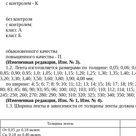
с контролем - К
без контроля
с контролем:
класс А
класс Б.
обыкновенного качества
повышенного качества - П.
(Измененная редакция, Изм. № 3).
1.2. Лента изготовляет
ся
размерами по толщине: 0,05; 0,06; 0,07; 0
0,85; 0,90; 0,95; 1,0; 1,05; 1,10; 1,15; 1,20; 1,25; 1,30; 1,35; 1,40; 1,
3,20; 3,30; 3,40; 3,50; 3,60; 3,80; 3,90; 4,00 мм;
по ширине: 4; 5; 6; 7; 8; 9; 10; 11; 12; 13; 14; 15; 16; 17; 18; 19; 
80; 83; 85; 86; 90; 93; 95; 96; 100; 102; 103; 105; 110; 112; 114; 115
245; 250; 260; 270; 280; 290; 300; 310; 320; 325; 330; 340; 350; 360;
(Измененная редакция,
Изм.
№ 1, Изм. № 4).
1.3. Ширина ленты в
з
ависимости от толщины ленты должна
Толщина ленты
От 0
,
05 до 0
,
18
включ.
Св. 0,18
до
0,40
включ
.