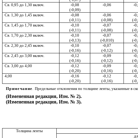
Св.
0,95
до
1,30
включ.
-0,08
-0,06
-0
(-0,09)
Св.
1,30
до
1,45
включ.
-0,08
-
0,0
6
-0
(-0,1
1
)
(-0,08)
(-0
Св.
1,45
до
1,70
включ.
-0,10
-0,0
7
-0
(-0,11)
(-0,08)
(-0
Св.
1,70
до
2,30
включ.
-0,10
-
0,07
-0
(-0,13)
(-0,010)
(-0
Св.
2,30
до
2,45
включ.
-0,10
-0
,
07
-0
(-0,16)
(-
0
,
1
2)
(-0
Св.
2,45
до
3,00
включ.
-0,
1
2
-0
,
09
-0
(-0,16)
(-
0
,
12)
(-0
Св.
3,00
до
4,00
-0,
1
2
-0
,
0
9
-0
(-0,20)
(-
0
,
1
6)
(-0
4,00
-0,16
-0
,
1
2
-0
(-0,20)
(-0
,
16)
(-0
Примечан
и
е
.
Предель
н
ые
отклонения
по
толщине
л
е
нты
,
указанны
е
в
ск
(Изме
не
нная редакция,
Изм.
№
2).
(Измененная редакция, Изм. № 3).
Толщина ленты
дл