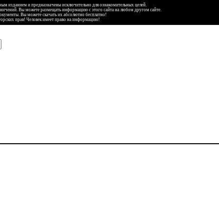
ьным изданием и предназначены исключительно для ознакомительных целей.
аничений. Вы можете размещать информацию с этого сайта на любом другом сайте.
документы. Вы можете скачать их абсолютно бесплатно!
торских прав! Человек имеет право на информацию!