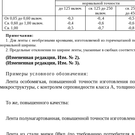
нормальной точности
до 125 включ.
св. 125 до 250
св. 2
включ.
до 45
От 0,05 до 0,60
включ.
-0,3
-0,.4
-0,5
Св
. 0,60 до 1,00 включ.
-0,4
-0,6
-0,6
Св. 1,00
-0,5
-0,7
-0,8
Примечания:
1. Для ленты с необрезными кромками
,
изготовляемой из горячекатаной п
нормальной ширины.
2. Пр
е
де
л
ьные отклон
е
ния по ширине ленты, указанны
е
в скобках
соответс
(Измененная редакция, Изм. № 2).
(Измененная редакция, Изм. № 3).
Примеры условного обозначения:
Лента
особомягкая,
повышенной точности изготовления по 
микроструктуры, с контролем
серповидности
класса А, толщино
То же
,
повышенного качества
:
Лента
полунагартованная,
повыш
е
н
н
ой точ
н
ости изгото
в
лен
Л
е
нт
а
из стал
и
марки 08
кп
(по
требованию
п
отр
е
бит
е
ля
в