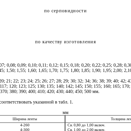
по
серповидности
по качеству изготовления
,08; 0,09; 0,10; 0,11; 0,12; 0,15; 0,18; 0,20; 0,22; 0,25; 0,28; 0,30; 
45; 1,50; 1,55; 1,60; 1,65; 1,70; 1,75; 1,80; 1,85; 1,90; 1,95; 2,00
;
2,1
20; 21; 22; 23; 24; 25; 26; 27; 28; 29; 30; 32; 34; 36; 38; 39; 40; 42; 4
; 117; 120; 123; 125; 130; 135; 140; 142; 145; 150; 155; 160; 165; 170
 370; 380; 390; 400; 410; 420; 430; 440; 450; 500 мм.
с
оответствовать указанной в табл. 1.
мм
Ш
и
рина ленты
Тол
щ
ин
а
ле
4-260
Св. 0,80 до 1,00 включ.
4-300
Св.
1
,
00
до
2
,
00
включ.