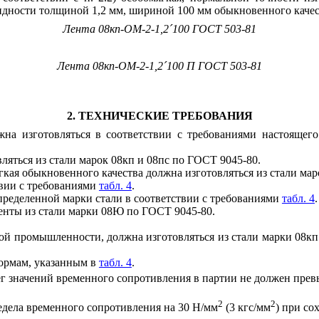
и
дности толщ
и
ной 1,2 мм, ш
и
р
и
ной 100 мм обыкновенного качес
Лента 08
кп
-ОМ-2-1,2
´
100 ГОСТ 503-81
Лента 08кп-ОМ-2-1,2
´
100 П ГОСТ 503-81
2. ТЕХНИЧЕСКИЕ ТРЕБОВАНИЯ
лжна изготовляться в соответствии с требованиями настоящег
вляться из стали марок 08кп и 08пс по ГОСТ 9045-80.
гкая обыкновенного качества должна изготовляться из стали
маро
вии
с требованиям
и
табл. 4
.
ределенной марки стали в соответствии с тр
е
бованиями
табл. 4
.
енты
из стали марки 08Ю по ГОСТ 9045-80.
ной промышленности, должна изготовляться из стали марки 08к
нормам, указанным в
табл. 4
.
г значений временного сопротивления в партии не должен прев
2
2
едела временного сопротивления на 30 Н/мм
(3 кгс/мм
) при со