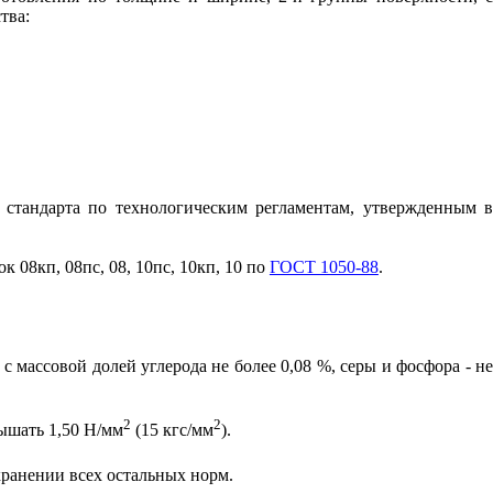
тва:
о стандарта по
технологическим
регламентам,
у
твержденным
к 08кп, 08пс, 08,
10пс,
10кп, 10 по
ГОСТ 1050-88
.
п с
массовой
д
ол
е
й угл
е
ро
д
а не бол
е
е 0,08 %, серы и фосфора -
н
2
2
ышать 1,50 Н/мм
(15 кгс/мм
).
хранении всех остальных норм.