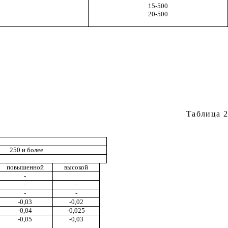
15-500
20-500
Таблица 2
250 и более
повышенной
высокой
-
-
-
-
-
-0,03
-0,02
-0,04
-0,0
2
5
-0,05
-0,03