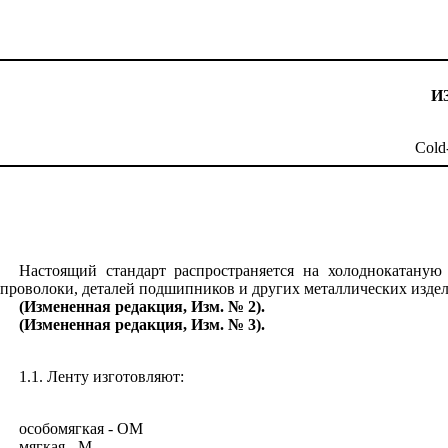
И
Cold-
Настоящ
и
й ста
н
дарт распростра
н
яется на холоднокатаную
проволок
и
, деталей подшипников и других металлических изде
(Измененная редакция,
Изм.
№ 2).
(Измененная редакция, Изм. № 3).
1.1. Ленту изготовляют:
особомягкая
- ОМ
мягкая -
М