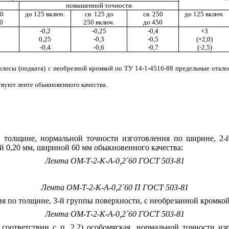
повышенной точности
50
до 125 включ.
св. 125 до
св. 250
до 125 включ.
0
250 включ.
до 450
-0,2
-0,25
-0,4
+3
0,25
-0,3
-0,5
(+
2,0)
-0,4
-0,
6
-0,7
(
-2,5)
олосы (подката) с необрезной кромкой по ТУ 14-1-4516-88 предельные отк
твуют
ленте обыкновенного
качества.
толщине, нормальной точности изготовления по ширине, 2-
й 0,20 мм, шириной 60 мм обыкновенного качества:
Лента ОМ-
Т-
2-К-А-0
,
2
´
60 ГОСТ 503-81
Лента ОМ-Т-2-К-А-0
,
2
´
60 П ГОСТ 503-81
ия по толщи
н
е, 3-й группы по
в
ерхности, с
необрезанной
кромкой
Лента ОМ-
Т-
2-К-А-0
,
2
´
60 ГОСТ 503-8
1
 соответствии
с п. 2.2) особомягкая,
нормальной
точности
из