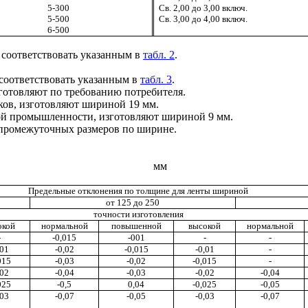
5-300
Св.
2
,
00
до
3
,
00
включ.
5-500
Св.
3
,
00
до
4
,
00
включ.
6-500
 соответст
в
о
в
ать указанным в
табл. 2
.
соответствовать указанным в
табл. 3
.
готовляют по требованию потребителя.
ков,
и
згото
в
ляют ш
и
р
и
ной 19 мм.
й промышленности, изготовляют шириной 9 мм.
 промежуточных размеров по ш
и
р
и
не.
мм
Предельные отклонения по толщине для ленты шириной
от 125 до 250
точности изготовления
окой
нормальной
повышенной
высокой
нормальной
-
-0,015
-001
-
-
,01
-0
,
02
-0,01
5
-0,01
-
015
-0,03
-0,02
-0,015
-
,0
2
-0,04
-0,03
-0,02
-0,04
0
2
5
-0,5
0
,0
4
-0,025
-0,05
,03
-0,07
-0,05
-0,03
-0,07