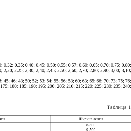
0,32; 0,35; 0,40; 0,45; 0,50; 0,55; 0,57; 0,60; 0,65; 0,70; 0,75; 0,80
0; 2,20; 2,25; 2,30; 2,40; 2,45; 2,50; 2,60; 2,70; 2,80; 2,90; 3,00; 3,10
3; 45; 46; 48; 50; 52; 53; 54; 55; 56; 58; 60; 63; 65; 66; 70; 73; 75; 76;
; 175; 180; 185; 190; 195; 200; 205; 210; 215; 220; 225; 230; 235; 240;
Таблица 1
нты
Ширина
ленты
8-500
9-500