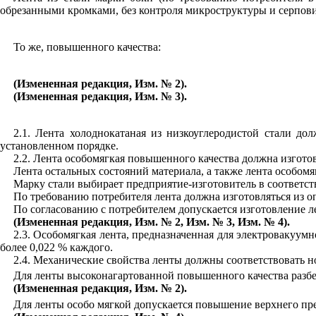
обрезанным
и
кромкам
и
, без контроля м
и
кроструктуры и серпов
То же
,
повышенного качества
:
(Измененная редакция,
Изм.
№ 2).
(Измененная редакция, Изм. № 3).
2.1. Лента холоднокатаная из низкоуглеродистой стали до
установлен
н
ом порядке.
2.2. Лента особомягкая повышенного кач
е
ства должна
и
згото
Лента
остальных
состояний материала, а также лента
особомя
Марку
стали
выб
и
рает пред
п
р
и
ятие-
и
зготов
и
т
е
ль в
соответст
По требованию потребителя лента должна изготовляться из оп
По согласованию с потребителем допускается изготовление
л
(
Изменен
н
ая редакция, Изм. № 2, Изм. № 3, Изм. № 4).
2.3. Особомягкая лента, предназначенная для электровакуум
боле
е
0,022 % каждого.
2.4. Механические свойства ленты должны соответствовать 
Для ленты высоконагартованной повышенного качества разбе
(Измененная редакция, Изм. № 2).
Для ленты особо мягкой допускается повышение верхнего пр