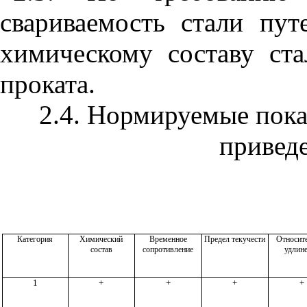
свариваемость стали пу
химическому составу ст
проката.
2.4. Нормируемые пока
приведе
Категория
Химический
Временное
Предел текучести
Относит
состав
сопротивление
удлин
1
+
+
+
+