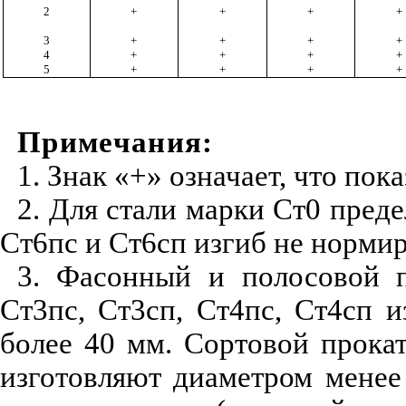
2
+
+
+
+
3
+
+
+
+
4
+
+
+
+
5
+
+
+
+
Примечания:
1. Знак «+» означает, что пок
2. Для стали марки Ст0 преде
Ст6пс и Ст6сп изгиб не норми
3. Фасонный и полосовой п
Ст3пс, Ст3сп, Ст4пс, Ст4сп 
более 40 мм. Сортовой прокат
изготовляют диаметром менее