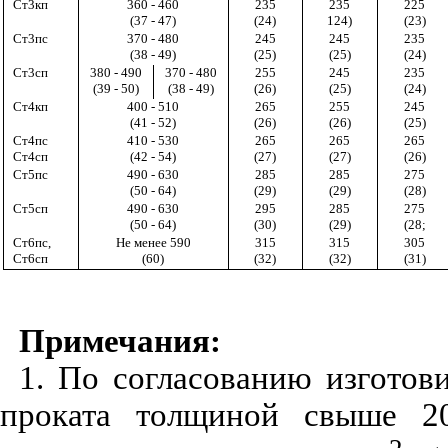
Ст3кп
360 - 460
235
235
225
(37 - 47)
(24)
124)
(23)
Ст
3
пс
370 - 480
245
245
235
(38 - 49)
(25)
(25)
(24)
Ст
3
сп
380 - 490
370 - 480
255
245
235
(39 - 50)
(38 - 49)
(26)
(25)
(24)
Ст
4
кп
400 - 510
265
255
245
(41 - 52)
(26)
(26)
(25)
Ст
4
пс
410 - 530
265
265
265
Ст4сп
(42 - 54)
(27)
(27)
(26)
Ст5пс
490 - 630
285
285
275
(50 - 64)
(29)
(29)
(28)
Ст
5
сп
490 - 630
295
285
275
(50 - 64)
(30)
(29)
(28;
Ст6пс,
Не менее 590
315
315
305
Ст6сп
(60)
(32)
(32)
(31)
Примечания:
1. По согласованию изготов
проката толщиной свыше 20