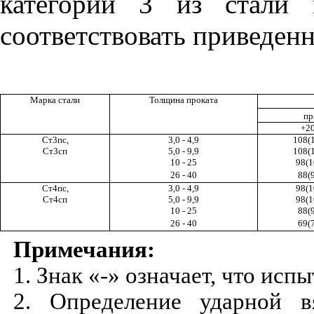
категории 3 из стали 
соответствовать приведенно
Марка стали
Толщина проката
пр
+2
Ст3пс,
3,0 - 4,9
108(
Ст3сп
5,0 - 9,9
108(
10 - 25
98(1
26 - 40
88(
Ст4пс,
3,0 - 4,9
98(1
Ст4сп
5,0 - 9,9
98(1
10 - 25
88(
26 - 40
69(
Примечания:
1. Знак «-» означает, что исп
2. Определение ударной вя