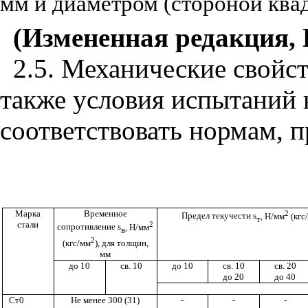
мм и диаметром (стороной квад
(Измененная редакция, И
2.5. Механические свойст
также условия испытаний 
соответствовать нормам, п
Марка
Временное
2
Предел текучести
s
, Н/мм
(кгс
т
стали
2
сопротивление
s
, Н/мм
в
2
(кгс/мм
), для толщин,
мм
до 10
св. 10
до 10
св. 10
св. 20
до 20
до 40
Ст0
Не менее 300 (31)
-
-
-