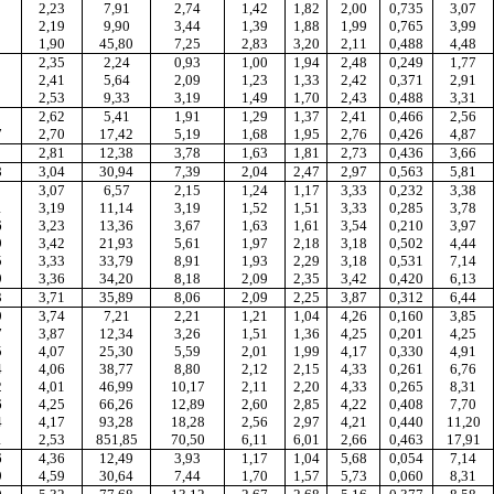
2,23
7,91
2,74
1,42
1,82
2,00
0,735
3,07
2,19
9,90
3,44
1,39
1,88
1,99
0,765
3,99
1,90
45,80
7,25
2,83
3,20
2,11
0,488
4,48
2,35
2,24
0,93
1,00
1,94
2,48
0,249
1,77
2,41
5,64
2,09
1,23
1,33
2,42
0,371
2,91
2,53
9,33
3,19
1,49
1,70
2,43
0,488
3,31
2,62
5,41
1,91
1,29
1,37
2,41
0,466
2,56
7
2,70
17,42
5,19
1,68
1,95
2,76
0,426
4,87
2,81
12,38
3,78
1,63
1,81
2,73
0,436
3,66
8
3,04
30,94
7,39
2,04
2,47
2,97
0,563
5,81
3,07
6,57
2,15
1,24
1,17
3,33
0,232
3,38
1
3,19
11,14
3,19
1,52
1,51
3,33
0,285
3,78
6
3,23
13,36
3,67
1,63
1,61
3,54
0,210
3,97
9
3,42
21,93
5,61
1,97
2,18
3,18
0,502
4,44
5
3,33
33,79
8,91
1,93
2,29
3,18
0,531
7,14
9
3,36
34,20
8,18
2,09
2,35
3,42
0,420
6,13
3
3,71
35,89
8,06
2,09
2,25
3,87
0,312
6,44
9
3,74
7,21
2,21
1,21
1,04
4,26
0,160
3,85
7
3,87
12,34
3,26
1,51
1,36
4,25
0,201
4,25
5
4,07
25,30
5,59
2,01
1,99
4,17
0,330
4,91
4
4,06
38,77
8,80
2,12
2,15
4,33
0,261
6,76
2
4,01
46,99
10,17
2,11
2,20
4,33
0,265
8,31
6
4,25
66,26
12,89
2,60
2,85
4,22
0,408
7,70
4
4,17
93,28
18,28
2,56
2,97
4,21
0,440
11,20
1
2,53
851,85
70,50
6,11
6,01
2,66
0,463
17,91
6
4,36
12,49
3,93
1,17
1,04
5,68
0,054
7,14
9
4,59
30,64
7,44
1,70
1,57
5,73
0,060
8,31