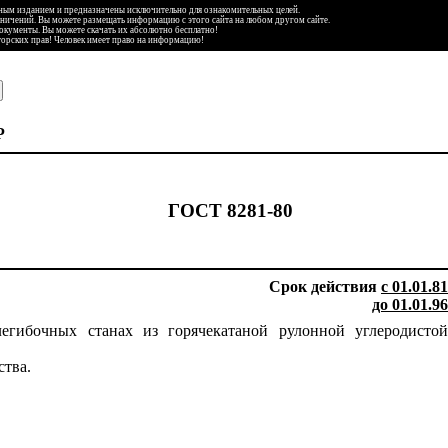
ьным изданием и предназначены исключительно для ознакомительных целей.
аничений. Вы можете размещать информацию с этого сайта на любом другом сайте.
документы. Вы можете скачать их абсолютно бесплатно!
торских прав! Человек имеет право на информацию!
Р
ГОСТ 8281-80
Срок действия
с 01.01.81
до 01.01.96
егибочных станах из горячекатаной рулонной углеродистой
ства.