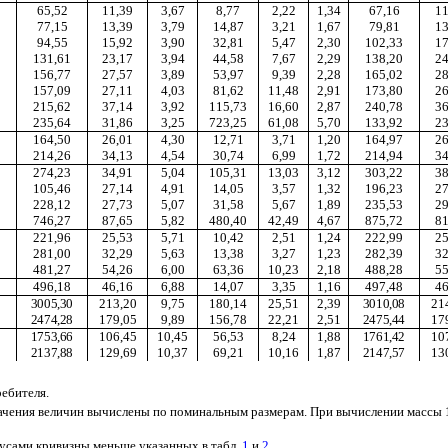
65,52
11,39
3,67
8,77
2,22
1,34
67,16
11
77,15
13,39
3,79
14,87
3,21
1,67
79,81
13
94,55
15,92
3,90
32,81
5,47
2,30
102,33
17
131,61
23,17
3,94
44,58
7,67
2,29
138,20
24
156,77
27,57
3,89
53,97
9,39
2,28
165,02
28
157,09
27,11
4,03
81,62
11,48
2,91
173,80
26
215,62
37,14
3,92
115,73
16,60
2,87
240,78
36
235,64
31,86
3,25
723,25
61,08
5,70
133,92
23
164,50
26,01
4,30
12,71
3,71
1,20
164,97
26
214,26
34,13
4,54
30,74
6,99
1,72
214,94
34
274,23
34,91
5,04
105,31
13,03
3,12
303,22
38
105,46
27,14
4,91
14,05
3,57
1,32
196,23
27
228,12
27,73
5,07
31,58
5,67
1,89
235,53
29
746,27
87,65
5,82
480,40
42,49
4,67
875,72
81
221,96
25,53
5,71
10,42
2,51
1,24
222,99
25
281,00
32,29
5,63
13,38
3,27
1,23
282,39
32
481,27
54,26
6,00
63,36
10,23
2,18
488,28
55
496,18
46,16
6,88
14,07
3,35
1,16
497,48
46
3005,30
213,20
9,75
180,14
25,51
2,39
3010,08
21
2474,28
179,05
9,89
156,78
22,21
2,51
2475,44
17
1753,66
106,45
10,45
56,53
8,24
1,88
1761,42
10
2137,88
129,69
10,37
69,21
10,16
1,87
2147,57
13
ебителя.
ачения величин вычислены по поминальным размерам. При вычислении массы 1 
иусами кривизны меньше указанных в табл.
1
и
2
.