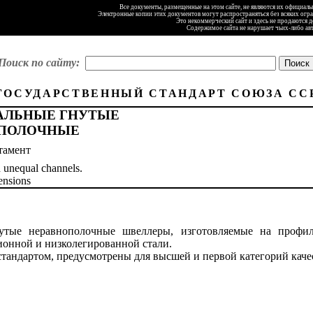
Все документы, размещенные на этом сайте, не являются их официал
Электронные копии этих документов могут распространяться без всяких огр
Это некоммерческий сайт и здесь не продаются 
Содержимое сайта не нарушает чьих-либо ав
Поиск по сайту:
ГОСУДАРСТВЕННЫЙ СТАНДАРТ СОЮЗА СС
АЛЬНЫЕ ГНУТЫЕ
ПОЛОЧНЫЕ
тамент
d unequal channels.
nsions
нутые неравнополочные швеллеры, изготовляемые на профил
ионной и низколегированной стали.
тандартом, предусмотрены для высшей и первой категорий каче