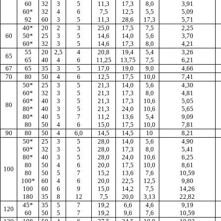
60
32
3
5
11,3
17,3
8,0
3,91
60*
32
4
6
7,5
12,5
5,5
5,09
92
60
3
5
11,3
28,6
17,3
5,71
40*
20
2
3
25,0
17,5
7,5
2,25
60
50*
25
3
5
14,6
14,0
5,6
3,70
60*
32
3
5
14,6
17,3
8,0
4,21
55
20
2,5
4
20,8
19,4
5,4
3,26
65
65
40
4
6
11,25
13,75
7,5
6,21
67
65
35
3
5
17,0
19,0
9,0
4,66
70
80
50
4
6
12,5
17,5
10,0
7,41
50*
25
3
5
21,3
14,0
5,6
4,30
60*
32
3
5
21,3
17,3
8,0
4,81
60*
40
3
5
21,3
17,3
10,6
5,05
80
80*
40
3
5
21,3
24,0
10,6
5,65
80*
40
5
7
11,2
13,6
5,4
9,09
80
50
4
6
15,0
17,5
10,0
7,81
90
80
50
4
6,0
14,5
14,5
10
8,21
50*
25
3
5
28,0
14,0
5,6
4,90
60*
32
3
5
28,0
17,3
8,0
5,41
80*
40
3
5
28,0
24,0
10,6
6,25
80
50
4
6
20,0
17,5
10,0
8,61
100
80
50
5
7
15,2
13,6
7,6
10,59
100*
60
4
6
20,0
22,5
12,5
9,80
100
60
6
9
15,0
14,2
7,5
14,26
180
35
8
12
7,5
20,0
3,13
22,82
45*
35
5
7
19,2
6,6
4,6
9,19
120
60
50
5
7
19,2
9,6
7,6
10,59