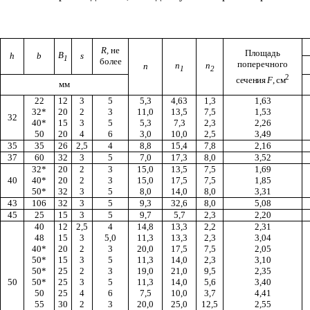
R
,
не
Площадь
B
h
b
s
1
более
поперечного
n
n
n
1
2
2
сечения
F
, см
мм
22
12
3
5
5,3
4,63
1,3
1,63
32*
20
2
3
11,0
13,5
7,5
1,53
32
40*
15
3
5
5,3
7,3
2,3
2,26
50
20
4
6
3,0
10,0
2,5
3,49
35
35
26
2,5
4
8,8
15,4
7,8
2,16
37
60
32
3
5
7,0
17,3
8,0
3,52
32*
20
2
3
15,0
13,5
7,5
1,69
40
40*
20
2
3
15,0
17,5
7,5
1,85
50*
32
3
5
8,0
14,0
8,0
3,31
43
106
32
3
5
9,3
32,6
8,0
5,08
45
25
15
3
5
9,7
5,7
2,3
2,20
40
12
2,5
4
14,8
13,3
2,2
2,31
48
15
3
5,0
11,3
13,3
2,3
3,04
40*
20
2
3
20,0
17,5
7,5
2,05
50*
15
3
5
11,3
14,0
2,3
3,10
50*
25
2
3
19,0
21,0
9,5
2,35
50
50*
25
3
5
11,3
14,0
5,6
3,40
50
25
4
6
7,5
10,0
3,7
4,41
55
30
2
3
20,0
25,0
12,5
2,55