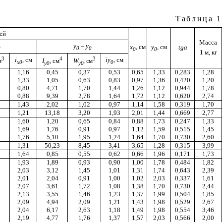
Таблица 1
ей
Масса
у
– у
x
,
см
y
,
см
tg
a
0
0
0
0
0
1 м, кг
3
4
3
i
,
см
i
у
,
см
м
I
,
см
W
,
см
x
0
0
у0
у0
1,16
0,45
0,37
0,53
0,65
1,33
0,283
1,28
1,33
1,05
0,63
0,83
0,97
1,36
0,420
1,20
0,80
4,71
1,70
1,44
1,26
1,12
0,944
1,78
0,88
9,39
2,78
1,64
1,72
1,12
0,620
2,74
1,43
2,02
1,02
0,97
1,14
1,58
0,319
1,70
1,21
13,18
3,20
1,93
2,01
1,44
0,669
2,77
1,60
1,20
0,65
0,84
0,88
1,73
0,247
1,33
1,69
1,76
0,91
0,97
1,12
1,59
0,515
1,45
1,76
5,10
1,95
1,24
1,64
1,70
0,730
2,60
1,31
50,23
8,45
3,41
3,65
1,28
0,315
3,99
1,64
0,85
0,55
0,62
0,66
1,96
0,171
1,73
1,93
1,89
0,93
0,90
1,00
1,78
0,484
1,82
2,03
3,12
1,45
1,01
1,31
1,74
0,643
2,39
2,01
2,04
0,91
1,00
1,02
2,03
0,337
1,61
2,07
3,61
1,72
1,08
1,38
1,70
0,730
2,44
2,13
3,55
1,46
1,23
1,37
1,99
0,504
1,85
2,09
4,94
2,09
1,21
1,43
1,98
0,529
2,67
2,04
6,17
2,63
1,18
1,49
1,98
0,554
3,46
2,19
4,77
1,76
1,37
1,57
2,03
0,566
2,00