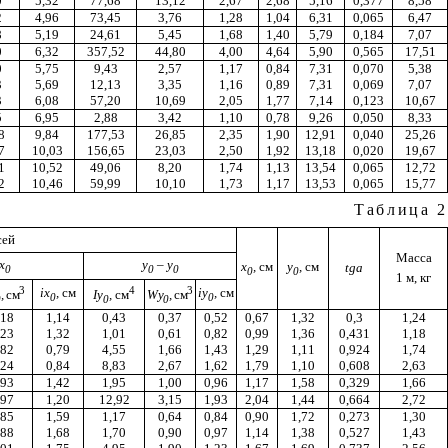
0
5,32
77,68
13,12
2,67
2,68
5,16
0,377
8,58
2
4,96
73,45
3,76
1,28
1,04
6,31
0,065
6,47
8
5,19
24,61
5,45
1,68
1,40
5,79
0,184
7,07
0
6,32
357,52
44,80
4,00
4,64
5,90
0,565
17,51
0
5,75
9,43
2,57
1,17
0,84
7,31
0,070
5,38
3
5,69
12,13
3,35
1,16
0,89
7,31
0,069
7,07
3
6,08
57,20
10,69
2,05
1,77
7,14
0,123
10,67
5
6,95
2,88
3,42
1,10
0,78
9,26
0,050
8,33
8
9,84
177,53
26,85
2,35
1,90
12,91
0,040
25,26
7
10,03
156,65
23,03
2,50
1,92
13,18
0,020
19,67
1
10,52
49,06
8,20
1,74
1,13
13,54
0,065
12,72
2
10,46
59,99
10,10
1,73
1,17
13,53
0,065
15,77
Таблица 2
сей
Масса
x
у
– у
x
,
см
y
,
см
tg
a
0
0
0
0
0
1 м, кг
3
4
3
ix
,
см
i
у
,
см
,
см
I
у
,
см
W
у
,
см
0
0
0
0
0
,18
1,14
0,43
0,37
0,52
0,67
1,32
0,3
1,24
,23
1,32
1,01
0,61
0,82
0,99
1,36
0,431
1,18
,82
0,79
4,55
1,66
1,43
1,29
1,11
0,924
1,74
,24
0,84
8,83
2,67
1,62
1,79
1,10
0,608
2,63
,93
1,42
1,95
1,00
0,96
1,17
1,58
0,329
1,66
,97
1,20
12,92
3,15
1,93
2,04
1,44
0,664
2,72
,85
1,59
1,17
0,64
0,84
0,90
1,72
0,273
1,30
,88
1,68
1,70
0,90
0,97
1,14
1,38
0,527
1,43