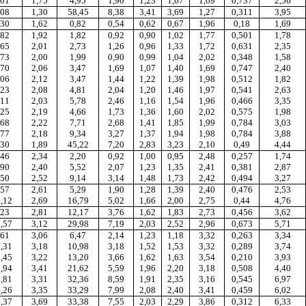
,01
1,75
4,95
1,90
1,23
1,67
1,69
0,737
2,56
,08
1,30
58,45
8,38
3,41
3,69
1,27
0,311
3,95
,30
1,62
0,82
0,54
0,62
0,67
1,96
0,18
1,69
,82
1,92
1,82
0,92
0,90
1,02
1,77
0,501
1,78
,65
2,01
2,73
1,26
0,96
1,33
1,72
0,631
2,35
,73
2,00
1,99
0,90
0,99
1,04
2,02
0,348
1,58
,70
2,06
3,47
1,69
1,07
1,40
1,69
0,747
2,40
,06
2,12
3,47
1,44
1,22
1,39
1,98
0,512
1,82
,23
2,08
4,81
2,04
1,20
1,46
1,97
0,541
2,63
,11
2,03
5,78
2,46
1,16
1,54
1,96
0,466
3,35
,25
2,19
4,66
1,73
1,36
1,60
2,02
0,575
1,98
,68
2,22
7,71
2,68
1,41
1,85
1,99
0,784
3,03
,77
2,18
9,34
3,27
1,37
1,94
1,98
0,784
3,88
,30
1,89
45,22
7,20
2,83
3,23
2,10
0,49
4,44
,46
2,34
2,20
0,92
1,00
0,95
2,48
0,257
1,74
,90
2,40
5,52
2,07
1,23
1,35
2,41
0,381
2,87
,50
2,52
9,14
3,14
1,48
1,73
2,42
0,494
3,27
,57
2,61
5,29
1,90
1,28
1,39
2,40
0,476
2,53
,12
2,69
16,79
5,02
1,66
2,00
2,75
0,44
4,76
,23
2,81
12,17
3,76
1,62
1,83
2,73
0,456
3,62
,57
3,12
29,98
7,19
2,03
2,52
2,96
0,673
5,71
,61
3,06
6,47
2,14
1,23
1,18
3,32
0,263
3,34
,31
3,18
10,98
3,18
1,52
1,53
3,32
0,289
3,74
,45
3,22
13,20
3,66
1,62
1,63
3,54
0,210
3,93
,94
3,41
21,62
5,59
1,96
2,20
3,18
0,508
4,40
,81
3,31
32,36
8,59
1,91
2,35
3,16
0,545
6,97
,26
3,35
33,29
7,99
2,08
2,40
3,41
0,459
6,02
,37
3,69
33,38
7,55
2,03
2,29
3,86
0,312
6,33