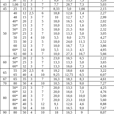
50*
32
3
7
6,9
13,3
7,3
3,26
43
1,06
32
3
7
7,7
28,7
7,3
5,03
45
25
15
3
7
8,33
5,0
1,66
2,15
40
12
2,5
6
18,8
12,6
1,4
2,27
48
15
3
7
10
12,7
1,7
2,99
40*
20
2
5
18,0
16,5
6,5
2,02
50*
15
3
7
10,0
13,3
1,6
3,05
50*
25
2
5
18,0
21,5
9,0
2,32
50
50*
25
3
7
10,0
13,3
5,0
3,05
50
25
4
10
5,5
9,0
2,75
4,27
55
30
2
5
18,0
24,0
11,5
2,52
60
32
3
7
10,0
16,7
7,3
3,86
60*
32
4
10
5,5
11,5
4,5
4,95
92
60
3
7
10,0
27,3
16,7
5,66
40*
20
2
5
23,0
16,5
6,5
2,22
60
50*
25
3
7
13,3
13,3
5,0
3,65
60*
32
3
7
13,3
16,6
7,3
4,16
55
20
2,5
6
19,2
18,6
4,6
3,22
65
65
40
4
10
9,25
12,75
6,5
6,07
67
65
35
3
7
16,3
18,3
8,3
4,61
70
80
50
4
10
10,5
16,5
9,0
7,27
50*
25
3
7
20,0
13,3
5,0
4,25
60*
32
3
7
20,0
16,6
7,3
4,76
60*
40
3
7
20,0
16,6
10,0
5,00
80
80*
40
3
7
20,0
23,3
10,0
5,60
80*
40
5
12
9,1
12,6
4,6
8,88
80
50
4
10
13
16,5
9,0
7,67
90
80
50
4
10
18
16,5
9
8,07