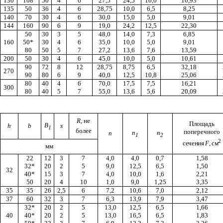
130
108
50
4
6
27,5
24,5
10,0
10,93
135
50
36
4
6
28,75
10,0
6,5
8,25
140
70
30
4
6
30,0
15,0
5,0
9,01
144
160
90
6
9
19,0
24,2
12,5
22,30
50
30
3
5
48,0
14,0
7,3
6,85
160
50*
30
4
6
35,0
10,0
5,0
9,01
80
50
5
7
27,2
13,6
7,6
13,59
200
50
30
4
6
45,0
10,0
5,0
10,61
90
72
8
12
28,75
8,75
6,5
32,18
270
90
80
6
9
40,0
12,5
10,8
25,06
80
40
4
6
70,0
17,5
7,5
16,21
300
80
40
5
7
55,0
13,6
5,6
20,09
R
,
не
Площадь
B
h
b
s
1
более
поперечного
n
n
n
1
2
2
сечения
F
, см
мм
22
12
3
7
4,0
4,0
0,7
1,58
32*
20
2
5
9,0
12,5
6,5
1,50
32
40*
15
3
7
4,0
10,0
1,6
2,21
50
20
4
10
1,0
9,0
1,25
3,35
35
35
26
2,5
6
7,2
10,6
7,0
2,12
37
60
32
3
7
6,3
13,9
7,9
3,47
32*
20
2
5
13,0
12,5
6,5
1,66
40
40*
20
2
5
13,0
16,5
6,5
1,83