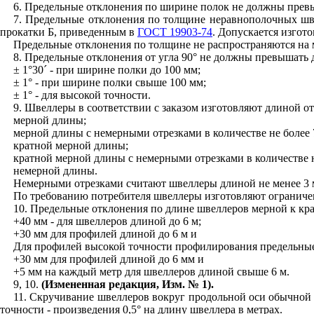
6. Предельные отклонения по ширине полок не должны прев
7. Предельные отклонения по толщине неравнополочных шв
прокатки Б, приведенным в
ГОСТ 19903-74
. Допускается изгот
Предельные отклонения по толщине не распространяются на м
8. Предельные отклонения от угла 90° не должны превышать
± 1°30´ - при ширине полки до 100 мм;
± 1° - при ширине полки свыше 100 мм;
± 1° - для высокой точности.
9. Швеллеры в соответствии с заказом изготовляют длиной от 
мерной длины;
мерной длины с немерными отрезками в количестве не более 
кратной мерной длины;
кратной мерной длины с немерными отрезками в количестве н
немерной длины.
Немерными отрезками считают швеллеры длиной не менее 3 
По требованию потребителя швеллеры изготовляют ограниче
10. Предельные отклонения по длине швеллеров мерной к к
+40 мм - для швеллеров длиной до 6 м;
+30 мм для профилей длиной до 6 м и
Для профилей высокой точности профилирования предельны
+30 мм для профилей длиной до 6 мм и
+5 мм на каждый метр для швеллеров длиной свыше 6 м.
9, 10.
(Измененная редакция, Изм. № 1).
11. Скручивание швеллеров вокруг продольной оси обычной 
точности - произведения 0,5° на длину швеллера в метрах.