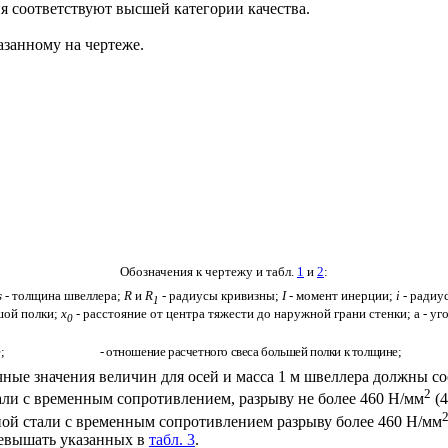
 соответствуют высшей категории качества.
азанному на чертеже.
Обозначения к чертежу и табл.
1
и
2
:
s
- толщина швеллера;
R
и
R
-
радиусы кривизны;
I
- момент инерции;
i
- радиу
1
шой полки;
x
- расстояние от центра тяжести до наружной грани стенки;
a
- уг
0
е;
- отношение расчетного свеса большей полки к толщине;
ные значения величин для осей и масса 1 м швеллера должны со
2
али с временным сопротивлением, разрыву не более 460 Н/мм
(4
ной стали с временным сопротивлением разрыву более 460 Н/мм
ревышать указанных в
табл. 3
.