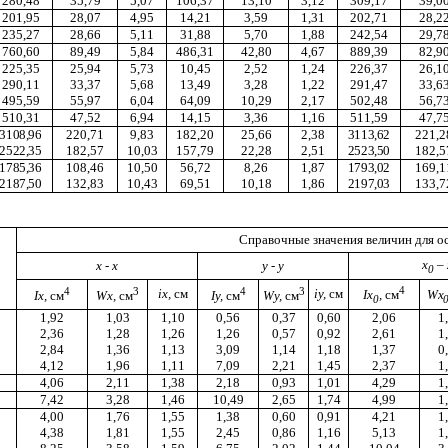
280,48
35,79
5,07
106,37
13,10
3,12
309,17
39,0
201,95
28,07
4,95
14,21
3,59
1,31
202,71
28,2
235,27
28,66
5,11
31,88
5,70
1,88
242,54
29,7
760,60
89,49
5,84
486,31
42,80
4,67
889,39
82,9
225,35
25,94
5,73
10,45
2,52
1,24
226,37
26,1
290,11
33,37
5,68
13,49
3,28
1,22
291,47
33,6
495,59
55,97
6,04
64,09
10,29
2,17
502,48
56,7
510,31
47,52
6,94
14,15
3,36
1,16
511,59
47,7
3108,96
220,71
9,83
182,20
25,66
2,38
3113,62
221,2
2522,35
182,57
10,03
157,79
22,28
2,51
2523,50
182,5
1785,36
108,46
10,50
56,72
8,26
1,87
1793,02
169,1
2187,50
132,83
10,43
69,51
10,18
1,86
2197,03
133,7
Справочные значения величин для о
x
–
x
-
x
у - у
0
4
4
3
4
3
ix
,
см
i
у,
см
Ix
,
см
Wx
Ix
,
см
Wx
,
см
I
у,
см
W
у,
см
0
1,92
1,03
1,10
0,56
0,37
0,60
2,06
1
2,36
1,28
1,26
1,26
0,57
0,92
2,61
1
2,84
1,36
1,13
3,09
1,14
1,18
1,37
0
4,12
1,96
1,11
7,09
2,21
1,45
2,37
1
4,06
2,11
1,38
2,18
0,93
1,01
4,29
1
7,42
3,28
1,46
10,49
2,65
1,74
4,99
1
4,00
1,76
1,55
1,38
0,60
0,91
4,21
1
4,38
1,81
1,55
2,45
0,86
1,16
5,13
1