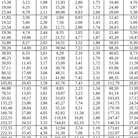
15,38
5,12
1,98
11,93
2,86
1,75
19,40
4,76
19,04
6,33
1,93
15,26
3,70
1,73
24,40
5,97
25,44
8,79
2,11
40,96
6,83
2,68
20,60
5,38
11,82
3,36
2,29
2,84
0,93
1,12
12,42
3,52
19,52
5,46
2,30
7,56
2,06
1,43
21,45
5,98
23,54
6,60
2,36
12,71
2,96
1,74
26,93
6,62
19,36
4,74
2,44
8,35
2,05
1,61
22,40
5,50
41,00
10,96
2,57
21,72
4,77
1,87
45,29
10,4
32,80
8,27
2,65
16,51
3,52
1,88
36,93
8,36
59,26
14,69
2,83
39,94
7,22
2,32
68,26
12,8
38,93
8,33
3,01
8,29
2,16
1,39
40,65
8,73
46,25
9,90
3,10
13,98
3,11
1,70
49,10
10,4
50,93
11,43
3,17
15,00
3,41
1,72
53,56
11,5
57,11
11,85
3,18
30,78
5,29
2,33
65,96
12,0
86,32
17,89
3,08
48,51
8,50
2,31
101,04
18,4
80,66
17,59
3,21
41,90
7,42
2,32
88,35
16,6
105,92
20,65
3,59
42,76
7,43
2,28
112,79
20,8
66,88
11,65
7,69
8,83
2,23
1,34
68,50
11,9
78,51
13,65
3,81
14,97
3,23
1,66
81,14
14,0
95,92
16,17
3,92
33,03
5,49
2,30
103,65
17,1
135,25
23,86
3,96
45,27
7,74
2,29
141,75
24,5
162,48
28,64
3,92
55,10
9,51
2,28
170,59
29,7
160,76
27,80
4,05
82,82
11,58
2,91
177,33
26,6
222,55
38,43
3,95
118,19
16,81
2,88
247,47
37,0
253,37
34,53
3,33
744,81
62,10
5,71
146,33
25,3
172,55
27,32
4,36
12,94
3,74
1,19
173,01
27,4
222,31
35,45
4,58
31,30
7,06
1,72
222,97
35,4