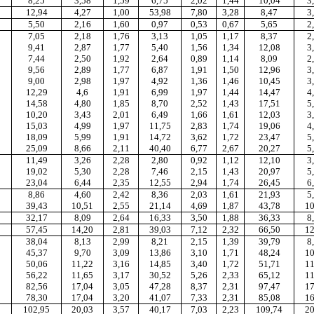
8,25
3,58
1,59
6,75
2,02
1,44
10,04
3
12,94
4,27
1,00
53,98
7,80
3,28
8,47
3
5,50
2,16
1,60
0,97
0,53
0,67
5,65
2
7,05
2,18
1,76
3,13
1,05
1,17
8,37
2
9,41
2,87
1,77
5,40
1,56
1,34
12,08
3
7,44
2,50
1,92
2,64
0,89
1,14
8,09
2
9,56
2,89
1,77
6,87
1,91
1,50
12,96
3
9,00
2,98
1,97
4,92
1,36
1,46
10,45
3
12,29
4,6
1,91
6,99
1,97
1,44
14,47
4
14,58
4,80
1,85
8,70
2,52
1,43
17,51
5
10,20
3,43
2,01
6,49
1,66
1,61
12,03
3
15,03
4,99
1,97
11,75
2,83
1,74
19,06
4
18,09
5,99
1,91
14,72
3,62
1,72
23,47
5
25,09
8,66
2,11
40,40
6,77
2,67
20,27
5
11,49
3,26
2,28
2,80
0,92
1,12
12,10
3
19,02
5,30
2,28
7,46
2,15
1,43
20,97
5
23,04
6,44
2,35
12,55
2,94
1,74
26,45
6
8,86
4,60
2,42
8,36
2,03
1,61
21,93
5
39,43
10,51
2,55
21,14
4,69
1,87
43,78
10
32,17
8,09
2,64
16,33
3,50
1,88
36,33
8
57,45
14,20
2,81
39,03
7,12
2,32
66,50
12
38,04
8,13
2,99
8,21
2,15
1,39
39,79
8
45,37
9,70
3,09
13,86
3,10
1,71
48,24
10
50,06
11,22
3,16
14,85
3,40
1,72
51,71
11
56,22
11,65
3,17
30,52
5,26
2,33
65,12
11
82,56
17,04
3,05
47,28
8,37
2,31
97,47
17
78,30
17,04
3,20
41,07
7,33
2,31
85,08
16
102,95
20,03
3,57
40,17
7,03
2,23
109,74
20