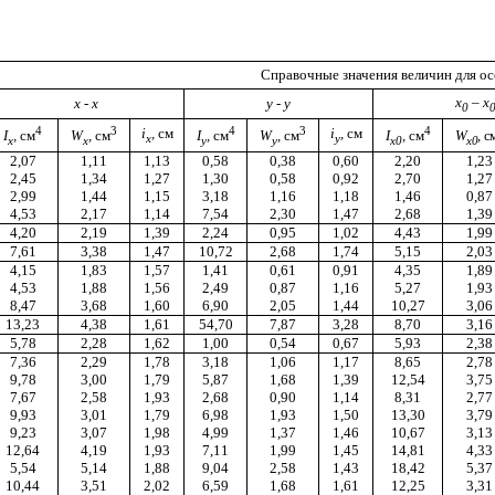
Справочные значения величин для ос
x
–
x
x
-
x
у - у
0
4
3
4
3
4
i
,
см
i
,
см
I
,
см
W
,
см
I
,
см
W
,
см
I
,
см
W
,
с
x
у
x
x
у
у
x
0
x
0
2,07
1,11
1,13
0,58
0,38
0,60
2,20
1,23
2,45
1,34
1,27
1,30
0,58
0,92
2,70
1,27
2,99
1,44
1,15
3,18
1,16
1,18
1,46
0,87
4,53
2,17
1,14
7,54
2,30
1,47
2,68
1,39
4,20
2,19
1,39
2,24
0,95
1,02
4,43
1,99
7,61
3,38
1,47
10,72
2,68
1,74
5,15
2,03
4,15
1,83
1,57
1,41
0,61
0,91
4,35
1,89
4,53
1,88
1,56
2,49
0,87
1,16
5,27
1,93
8,47
3,68
1,60
6,90
2,05
1,44
10,27
3,06
13,23
4,38
1,61
54,70
7,87
3,28
8,70
3,16
5,78
2,28
1,62
1,00
0,54
0,67
5,93
2,38
7,36
2,29
1,78
3,18
1,06
1,17
8,65
2,78
9,78
3,00
1,79
5,87
1,68
1,39
12,54
3,75
7,67
2,58
1,93
2,68
0,90
1,14
8,31
2,77
9,93
3,01
1,79
6,98
1,93
1,50
13,30
3,79
9,23
3,07
1,98
4,99
1,37
1,46
10,67
3,13
12,64
4,19
1,93
7,11
1,99
1,45
14,81
4,33
5,54
5,14
1,88
9,04
2,58
1,43
18,42
5,37
10,44
3,51
2,02
6,59
1,68
1,61
12,25
3,31