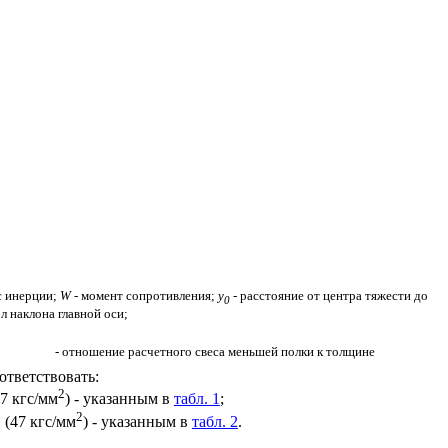
с инерции;
W
-
момент сопротивления;
у
- расстояние от центра тяжести до
0
ол наклона главной оси;
- отношение расчетного свеса меньшей полки к толщине
ответствовать:
2
7 кгс/мм
) - указанным в
табл. 1
;
2
2
(47 кгс/мм
) - указанным в
табл. 2
.