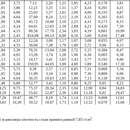
,80
3,72
7,13
2,20
1,21
1,05
4,25
0,170
3,81
,91
3,86
12,21
3,25
1,51
1,37
4,24
0,201
4,21
,05
4,06
25,03
5,57
2,01
2,00
4,06
0,333
4,87
,28
4,04
37,99
8,24
2,12
2,19
4,32
0,265
6,65
,99
3,99
45,72
10,06
2,10
2,25
4,31
0,273
8,15
,12
4,24
64,91
12,65
2,59
2,89
4,21
0,426
7,59
,04
4,15
90,56
17,79
2,54
3,03
4,19
0,681
10,99
,05
2,45
824,98
69,14
6,09
6,16
2,60
0,456
17,48
,26
4,31
12,24
3,90
1,17
1,07
5,68
0,055
6,97
,32
4,55
30,06
7,38
1,70
1,60
5,72
0,06
8,15
,84
5,30
76,31
13,04
2,66
2,72
5,15
0,384
8,47
,39
4,92
13,28
3,74
1,28
1,06
6,30
0,065
6,36
,13
5,15
24,17
5,41
1,65
1,43
5,77
0,193
6,96
,66
6,30
350,95
44,05
3,99
4,69
5,89
0,549
17,30
,75
5,73
9,38
2,57
1,17
0,85
7,31
0,069
5,34
,65
5,64
11,99
3,34
1,16
0,90
7,30
0,869
6,9б
,34
6,04
56,35
10,63
2,05
1,80
7,13
0,128
10,50
,48
6,89
12,77
3,42
1,10
0,80
9,25
0,05
8,22
4,25
9,75
75,37
26,34
2,35
1,04
12,90
0,04
24,83
9,19
9,99
55,62
22,97
2,50
1,94
13,18
0,02
19,47
7,28
10,47
48,77
8,18
1,74
1,14
13,53
0,069
12,61
0,83
10,39
59,52
10,07
1,73
1,19
13,52
0,070
15,60
3
м швеллера плотность стали принята равной 7,85 г/см
.