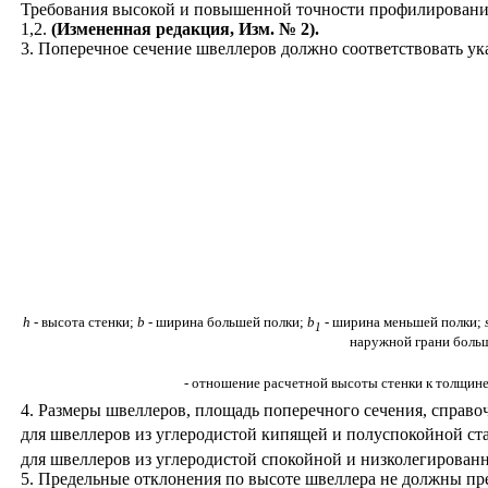
Требования высокой и повышенной точности профилирования
1,2.
(Измененная редакция, Изм. № 2).
3. Поперечное сечение швеллеров должно соответствовать ук
h
-
высота стенки;
b
-
ширина большей полки;
b
-
ширина меньшей полки;
1
наружной грани боль
- отношение расчетной высоты стенки к толщин
4. Размеры швеллеров, площадь поперечного сечения, справоч
для швеллеров из углеродистой кипящей и полуспокойной ст
для швеллеров из углеродистой спокойной и низколегирован
5. Предельные отклонения по высоте швеллера не должны п