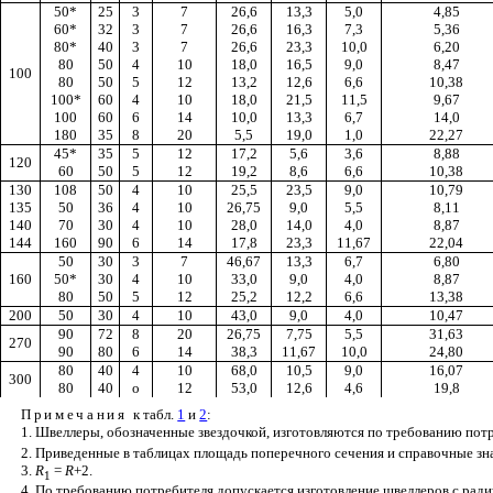
50*
25
3
7
26,6
13,3
5,0
4,85
60*
32
3
7
26,6
16,3
7,3
5,36
80*
40
3
7
26,6
23,3
10,0
6,20
80
50
4
10
18,0
16,5
9,0
8,47
100
80
50
5
12
13,2
12,6
6,6
10,38
100*
60
4
10
18,0
21,5
11,5
9,67
100
60
6
14
10,0
13,3
6,7
14,0
180
35
8
20
5,5
19,0
1,0
22,27
45*
35
5
12
17,2
5,6
3,6
8,88
120
60
50
5
12
19,2
8,6
6,6
10,38
130
108
50
4
10
25,5
23,5
9,0
10,79
135
50
36
4
10
26,75
9,0
5,5
8,11
140
70
30
4
10
28,0
14,0
4,0
8,87
144
160
90
6
14
17,8
23,3
11,67
22,04
50
30
3
7
46,67
13,3
6,7
6,80
160
50*
30
4
10
33,0
9,0
4,0
8,87
80
50
5
12
25,2
12,2
6,6
13,38
200
50
30
4
10
43,0
9,0
4,0
10,47
90
72
8
20
26,75
7,75
5,5
31,63
270
90
80
6
14
38,3
11,67
10,0
24,80
80
40
4
10
68,0
10,5
9,0
16,07
300
80
40
о
12
53,0
12,6
4,6
19,8
Примечания
к табл.
1
и
2
:
1. Швеллеры, обозначенные звездочкой, изготовляются по требованию потр
2. Приведенные в таблицах площадь поперечного сечения и справочные зн
3.
R
=
R
+2.
1
4. По требованию потребителя допускается изготовление швеллеров с рад