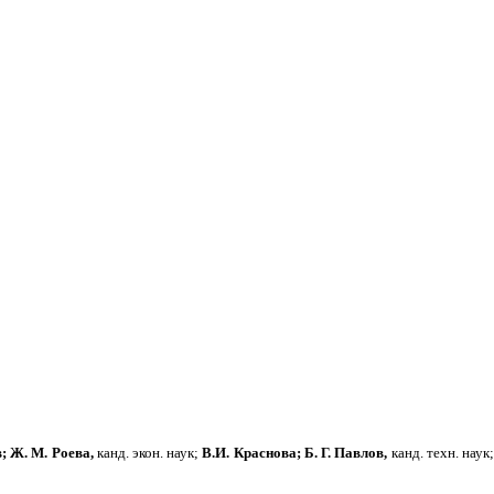
; Ж. М. Роева,
канд. экон. наук;
В.И. Краснова; Б. Г. Павлов,
канд. техн. наук