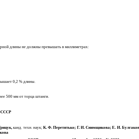
мерной длины не должны превышать в миллиметрах:
вышает 0,2 % длины.
нее 500 мм от торца штанги.
м СССР
Грицук,
канд. техн. наук;
К. Ф. Перетятько; Г. И. Снимщикова; Е. И. Булгаков
чкова