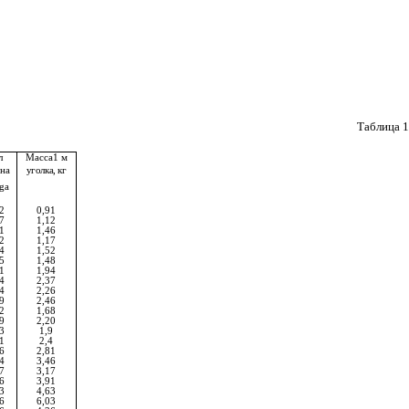
Таблица
1
л
Масса1 м
на
уголка, кг
tg
a
2
0,91
7
1,12
1
1,46
2
1,17
4
1,52
5
1,48
1
1,94
4
2,37
4
2,26
9
2,46
2
1,68
9
2,20
3
1,9
1
2,4
6
2,81
4
3,46
7
3,17
6
3,91
3
4,63
6
6,03