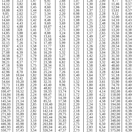
12,08
3,23
1,47
6,41
2,68
1,07
1,26
2,00
9,77
0,57
14,12
3,82
l,46
7,52
3,15
1,07
1,30
2,04
11,46
0,57
16,05
4,38
1,45
8,60
3,59
1,06
1,
34
2,08
12,94
0,57
18,88
4,93
1,44
9,65
4,02
1,06
1,37
2,12
13,61
0,57
9,05
2,62
1,27
5,34
2,20
0,98
1,05
2,
28
9,12
0,40
12,47
3,25
1,43
7,24
2,73
1,09
1,17
2,39
12,00
0,43
14,60
3,85
1,42
8,48
3,21
1,08
1,21
2,44
14,10
0,43
16,61
4,43
1,41
9,69
3,69
1,08
1,25
2,48
16,18
0,43
18,52
4,88
1,40
10,87
4,14
1,07
1,29
2,52
17,80
0,43
12,68
328
1,41
7,57
2,75
1,00
1,13
2,60
13,20
0,38
14,85
3,88
1,40
8,88
3,24
1,08
1,17
2,65
15,50
0,38
25,18
5,58
1,76
13,61
4,66
1,29
1,49
2,47
20,98
0,54
28,74
6,43
1,75
15,58
5,34
1,29
1,53
2,52
24,01
0,54
32,15
7,26
1,74
17,49
5,99
1,28
1,57
2,56
26,83
0,54
19,67
4,53
1,58
11,77
3,81
1,22
1,26
2,92
20,54
0,38
21,22
4,91
1,58
12,70
4,12
1,22
1,28
2,95
22,23
0,38
27,08
6,39
1,56
16,29
5,32
1,21
1,36
3,04
28,33
0,38
30,58
6,27
1,79
18,20
5,27
1,38
1,42
3,23
31,50
0,39
34,99
7,23
1,78
20,83
6,06
1,37
1,46
3,28
36,10
0,39
39,21
8,17
1,77
23,38
6,82
1,36
1,50
3,32
40,50
0,39
47,18
9,99
1,75
28,34
8,31
1,35
1,58
3,40
48,60
0,38
38,32
7,70
1,85
22,77
6,43
1,41
1,52
3,24
38,00
0,41
42,96
8,70
1,84
25,24
7,26
1,41
1,56
3,28
42,64
0,41
51,68
10,64
1,82
30,60
8,83
1,40
1,64
3,37
51,18
0,41
45,61
8,42
2,00
26,94
7,05
1,53
1,58
3,55
46,80
0,40
54,64
10,20
1,98
32,31
8,50
1,52
1,64
3,61
55,90
0,40
73,73
11,89
2,29
43,40
9,96
1,76
1,80
4,01
74,70
0,40
80,95
13,47
2,28
48,82
1
1,25
1,75
1,84
4,05
84,10
0,40
100,47
16,52
2,26
59,33
13,74
1,74
1,92
4,14
102,
00
0,40
116,84
19,46
2,24
69,47
16,11
1,72
2,00
4,22
118,00
0,40
119,79
17,19
2,58
70,27
14,39
1,58
2,03
4,49
121,00
0,41
145,54
21,14
2,58
85,51
17,58
1,96
2,12
4,58
147,00
0,40
186,03
23,96
2,85
110,40
20,01
2,20
2,24
5,19
194,00
0,39
204,09
26,42
2,84
121,16
22,02
2,19
2,
28
5,23
213,00
0,39
238,75
31,23
2,82
142,14
25,93
2,18
2,36
5,32
249,00
0,38
271,60
35,89
2,80
162,49
29,75
2,16
2,43
5,40
282,00
0,38
276,37
32,27
3,12
165,44
26,96
2,42
2,44
5,83
295,00
0,37
324,09
38,20
3,10
194,28
31,83
2,40
2,52
5,97
348,00
0,37
446,36
45,98
3,58
263,84
38,27
2,75
2,79
6,50
465,00
0,39
481,93
49,85
3,57
285,04
41,45
2,74
2,83
6,54
503,00
0,39
550,77
57,43
3,54
326,54
47,57
2,73
2,91
6,62
575,00
0,39