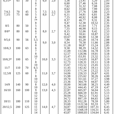
6,5/5*
65
50
5
6,0
2,0
5,56
23,41
5,20
2,05
6
6,60
27,46
6,16
2,04
7
7,62
31,32
7,08
2,03
8
8,62
35,00
7,99
2,02
7/4,5
70
45
5
7,5
2,5
5,59
27,76
5,88
2,23
7,5/5
75
60
5
8,0
2,7
6,11
34,81
6,81
2,39
6
7,25
40,92
8,08
2,38
7*
8,37
46,77
9,31
2,36
8
9,47
52,38
10,52
2,35
8/5
80
50
5
6,36
41,64
7,71
2,56
6
7,55
46,98
9,15
2,55
8/6*
80
60
6
8,0
2,7
8,15
52,06
9,42
2,53
7
9,42
59,61
10,87
2,52
8
10,67
66,88
12,38
2,50
9/5,6
90
56
5,5
7,86
65,28
10,74
2,88
6
9,0
3,0
8,54
70,58
11,66
2,88
8
11,18
90,87
15,24
2,85
10/6,3
100
63
6
9,58
98,29
14,52
3,20
7
11,09
112,86
16,78
3,19
8
12,57
126,96
19,01
3,18
10
15,47
l53,95
23,32
3,15
10/6,5*
100
65
7
10,0
3,3
11,23
114,05
16,87
3,19
8
12,73
128,31
19,11
3,18
10
15,67
155,52
23,45
3,15
11/7
110
70
6,5
11,45
142,42
19,11
3,53
8
13,93
171,54
23,22
3,51
12,5/8
125
60
7
11,0
3,7
14,06
226,53
26,67
4,01
8
15,98
225,62
30,
26
4,00
10
19,70
311,61
37,27
3,98
12
23,36
364,79
44,07
3,95
14/9
140
90
8
12,0
4,0
18,00
363,68
38,25
4,49
10
22,24
444,45
47,19
4,47
16/10
160
100
9
13,0
4,3
22,87
605,97
56,04
5,15
10
25,28
666,59
61,91
5,13
12
30,04
784,22
73,42
5,11
14
34,72
897,19
84,65
5,08
18/11
180
110
10
28,33
952,28
78,59
5,80
12
33,69
1122,56
93,33
5,77
20/12,5
200
125
11
14,0
4,7
34,87
1449,02
107,31
6,45
12
37,89
1568,19
116,51
6,43
14
43,87
1800,83
134,64
6,41