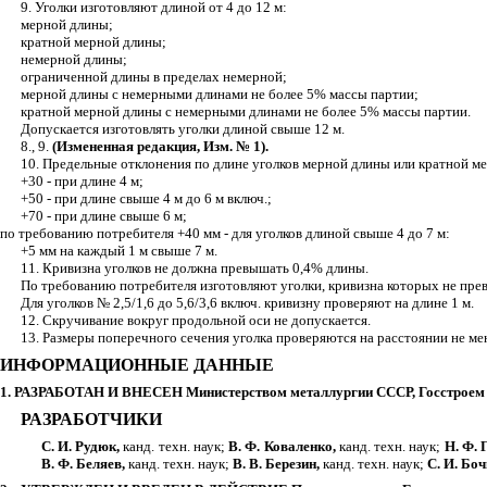
9. Уголки изготовляют длиной от 4 до 12 м:
мерной длины;
кратной мерной длины;
немерной длины;
ограниченной длины в пределах немерной;
мерной длины с немерными длинами не более 5% массы партии;
кратной мерной длины с немерными длинами не более 5% массы партии.
Допускается изготовлять уголки длиной свыше 12 м.
8., 9.
(Измененная редакция, Изм. № 1).
10. Предельные отклонения по длине уголков мерной длины или кратной 
+30 - при длине 4 м;
+50 - при длине свыше 4 м до 6 м включ.;
+70 - при длине свыше 6 м;
по требованию потребителя +40 мм - для уголков длиной свыше 4 до 7 м:
+5 мм на каждый 1 м свыше 7 м.
11. Кривизна уголков не должна превышать 0,4% длины.
По требованию потребителя изготовляют уголки, кривизна которых не пре
Для уголков № 2,5/1,6 до 5,6/3,6 включ. кривизну проверяют на длине 1 м.
12. Скручивание вокруг продольной оси не допускается.
13. Размеры поперечного сечения уголка проверяются на расстоянии не ме
ИНФОРМАЦИОННЫЕ ДАННЫЕ
1. РАЗРАБОТАН И ВНЕСЕН Министерством металлургии СССР, Госстрое
РАЗРАБОТЧИКИ
С. И. Рудюк,
канд. техн. наук;
В. Ф. Коваленко,
канд. техн. наук;
Н. Ф. 
В. Ф. Беляев,
канд. техн. наук;
В. В. Березин,
канд. техн. наук;
С. И. Бо