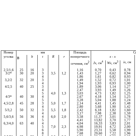
Номер
мм
Площадь
С
уголка
в
b
t
R
r
поперечного
x
-
x
2
4
3
ix
,
см
Jx,
см
Wx,
см
сечения, см
2,5/1,6
25
16
3
1,16
0,70
0,43
0,78
3/2*
30
20
3
3,5
1,2
1,43
1,27
0,62
0,94
4
1,86
1,61
0,82
0,93
3,2/2
32
20
3
1,49
1,52
0,72
1,01
4
1,94
1,93
0,93
1,00
4/2,5
40
25
3
1,89
3,06
1,14
1,27
4
2,47
3,93
1,49
1,26
5
4,0
1,3
3,03
4,73
1,82
1,25
4/3*
40
30
4
2,67
4,18
1,54
1,25
5
3,28
5,04
1,88
1,24
4,5/2,8
45
28
3
5,0
1,7
2,14
4,41
1,45
1,48
4
2,80
5,68
1,90
1,42
5/3,2
50
32
3
5,5
1,8
2,42
6,18
1,82
1,60
4
3,17
7,98
2,38
1,59
5,6/3,6
56
36
4
6,0
2,0
3,58
11,37
3,01
1,78
5
4,41
13,82
3,70
1,77
6,3/4,0
63
40
4
4,04
16,33
3,83
2,01
5
7,0
2,3
4,98
19,91
4,72
2,00
6
5,90
23,31
5,58
1,99
8
7,68
29,60
7,22
1,96