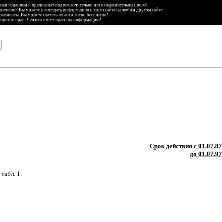
ьным изданием и предназначены исключительно для ознакомительных целей.
аничений. Вы можете размещать информацию с этого сайта на любом другом сайте.
документы. Вы можете скачать их абсолютно бесплатно!
торских прав! Человек имеет право на информацию!
Срок действия
с 01.07.87
до 01.07.97
табл. 1.