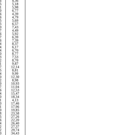
6
4,36
5
5,18
1
5,98
0
6,77
6
4,39
6
4,79
5
5,69
5
6,57
0
7,43
7
4,49
6
5,92
7
6,39
6
7,39
4
8,37
4
6,17
4
6,70
0
8,77
3
7,53
2
8,70
1
9,87
7
12,14
5
8,81
4
9,99
0
12,30
2
8,98
0
10,93
7
11,04
6
12,53
4
15,47
0
18,34
1
4,13
0
17,46
1
17,96
0
19,85
8
23,58
5
27,26
6
22,20
4
26,40
2
27,37
2
29,74
0
34,43