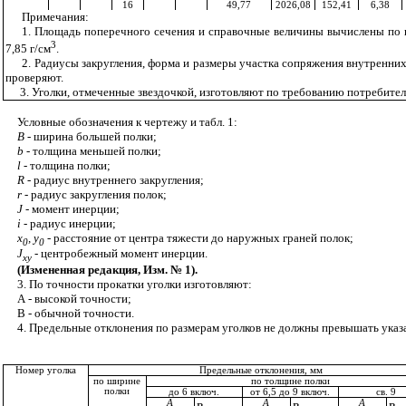
16
49,77
2026,08
152,41
6,38
Примечания:
1. Площадь поперечного сечения и справочные величины вычислены по 
3
7,85 г/см
.
2. Радиусы закругления, форма и размеры участка сопряжения внутренних г
проверяют.
3. Уголки, отмеченные звездочкой, изготовляют по требованию потребител
Условные обозначения к чертежу и табл. 1:
В -
ширина большей полки;
b -
толщина меньшей полки;
l -
толщина полки;
R
-
радиус внутреннего закругления;
r -
радиус закругления полок;
J -
момент инерции;
i
-
радиус инерции;
x
, y
-
расстояние от центра тяжести до наружных граней
полок;
0
0
J
-
центробежный момент инерции.
xy
(Измененная редакция, Изм. № 1).
3. По точности прокатки уголки изготовляют:
А
-
высокой точности;
В
-
обычной точности
.
4. Предельные отклонения по размерам уголков не должны превышать указа
Номер уголка
Предельные отклонения, мм
по ширине
по толщине полки
полки
до 6 включ.
от 6,5 до 9 включ.
св. 9
А
в
А
в
А
в