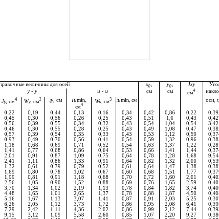
правочные величины для осей
x
,
y
,
Jxy
Уго
0
0
у -
у
и - и
см
см
4
накло
см
4
3
iу
,
см
Iu
min
,
3
iu
min
,
см
оси, 
Jу,
см
Wу,
см
Wu,
см
4
см
0,22
0,19
0,44
0,13
0,16
0,34
0,42
0,86
0,22
0,39
0,45
0,30
0,56
0,26
0,25
0,43
0,51
1,0
0,43
0,42
0,56
0,39
0,55
0,34
0,32
0,43
0,54
1,04
0,54
3,42
0,46
0,30
0,55
0,28
0,25
0,43
0,49
1,08
0,47
0,38
0,57
0,39
0,54
0,35
0,33
0,43
0,53
1,12
0,59
0,37
0,93
0,49
0,70
0,56
0,41
0,54
0,59
1,32
0,96
0,38
1,18
0,68
0,69
0,71
0,52
0,54
0,63
1,37
1,22
0,28
1,41
0,77
0,68
0,86
0,64
0,53
0,66
1,41
1,44
0,37
2,01
0,91
0,87
1
,09
0,75
0,64
0,78
1,28
1,68
9,54
2,41
1,11
0,86
1,33
0,91
0,64
0,82
1,32
2,00
0,53
1,32
0,61
0,79
0,79
0,52
0,61
0,64
1,47
1,38
0,38
1,69
0,80
0,78
1,02
0,67
0,60
0,68
1,51
1,77
0,37
1,99
0,81
0,91
1,18
0,68
0,70
0,72
1,60
2,01
0,40
2,56
1,05
0,90
1,52
0,88
0,69
0,76
1,65
2,59
0,40
3,70
1,34
1,02
2,19
1,13
0,78
0,84
1,82
3,74
0,40
4,48
1,65
1,01
2,65
1,37
0,78
0,88
1,87
4,50
0,40
5,16
1,67
1,13
3,07
1,41
0,87
0,91
2,03
5,25
0,30
6,26
2,05
1,
12
3,73
1,72
0,86
0,95
2,08
6,41
0
,39
7,29
2,42
1,11
4,36
2,02
0,86
0,99
2,12
7,44
0,39
9,15
3,12
1,09
5,58
2,60
0,85
1,07
2,20
9,27
0,38