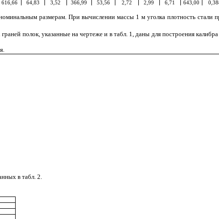
616,66
64,83
3,52
366,99
53,56
2,72
2,99
6,71
643,00
0,38
номинальным размерам. При вычислении массы 1 м уголка плотность стали п
раней полок, указанные на чертеже и в табл. 1, даны для построения калибра 
я.
нных в табл. 2.