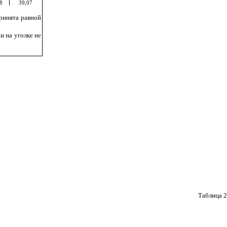
8
39,07
ринята равной
и на уголке не
Таблица 2