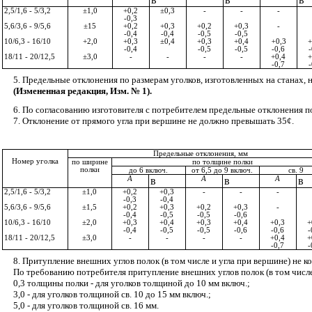
2,5/1,6 - 5/3,2
±1,0
+0,2
±0,3
-
-
-
-0,3
5,6/3,6 - 9/5,6
±15
+0,2
+0,3
+0,2
+0,3
-
-0,4
-0,4
-0,5
-0,5
10/6,3 - 16/10
+2,0
+0,3
±
0,4
+0,3
+0,4
+
0,3
+
-0,4
-0,5
-0,5
-0,6
-
18/11 - 20/12,5
±3,0
-
-
-
-
+0,4
+
-0,7
-
5. Предельные отклонения по размерам уголков, изготовленных на станах, 
(Измененная редакция, Изм. № 1).
6. По согласованию изготовителя с потребителем предельные отклонения 
7. Отклонение от прямого угла при вершине не должно превышать 35
¢
.
Предельные отклонения, мм
Номер уголка
по ширине
по толщине полки
полки
до 6 включ.
от 6,5 до 9 включ.
св. 9
А
в
A
в
A
в
2,5/1,6 - 5/3,2
±1,0
+0,2
+0,3
-
-
-
-0,3
-0,4
5,6/3,6 - 9/5,6
±1,5
+0,2
+0,3
+0,2
+0,3
-
-0,4
-0,5
-0,5
-0,6
10/6,3 - 16/10
±2,0
+0,3
+0,4
+0,3
+0,4
+0,3
+
-0,4
-0,5
-0,5
-0,6
-0,6
-
18/11 - 20/12,5
±3,0
-
-
-
-
+0,4
+
-0,7
-
8. Притупление внешних углов полок (в том числе и угла при вершине) не 
По требованию потребителя притупление внешних углов полок (в том числе
0,3 толщины полки - для уголков толщиной до 10 мм включ.;
3,0 - для уголков толщиной св. 10 до 15 мм включ.;
5,0 - для уголков толщиной св. 16 мм.