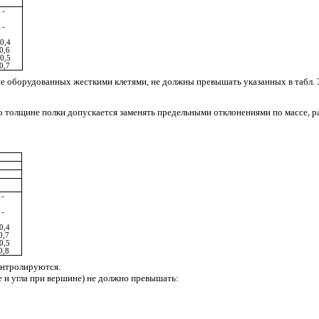
-
-
0,4
0,6
0,5
0,7
не оборудованных жесткими клетями, не должны превышать указанных в табл. 3
по толщине полки допускается заменять предельными отклонениями по массе, 
-
-
0,4
0,7
0,5
0,8
контролируются.
 и угла при вершине) не должно превышать: