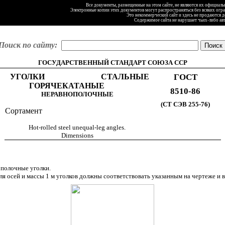
Все документы, размещенные на этом сайте, не являются их официал
Электронные копии этих документов могут распространяться без всяких огр
Это некоммерческий сайт и здесь не продаются 
Содержимое сайта не нарушает чьих-либо ав
Поиск по сайту:
ГОСУДАРСТВЕННЫЙ СТАНДАРТ СОЮЗА ССР
УГОЛКИ СТАЛЬНЫЕ
ГОСТ
ГОРЯЧЕКАТАНЫЕ
8510-86
НЕРАВНОПОЛОЧНЫЕ
(СТ СЭВ 255-76)
Сортамент
Hot-rolled steel unequal-leg angles.
Dimensions
ополочные уголки.
я осей и массы 1 м уголков должны соответствовать указанным на чертеже и в 