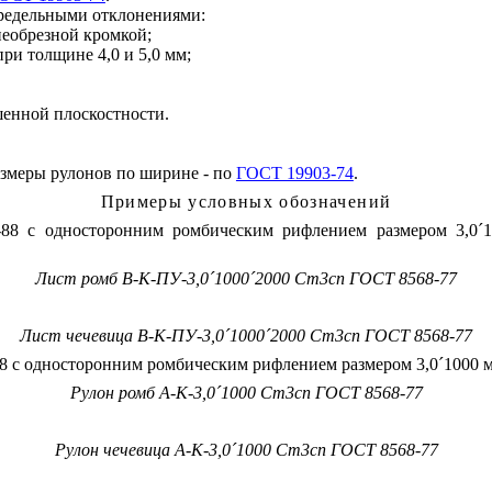
предельными отклонениями:
необрезной кромкой;
ри толщине 4,0 и 5,0 мм;
енной плоскостности.
размеры рулонов по ширине - по
ГОСТ 19903-74
.
Пр
и
меры условных обозначен
и
й
-88 с односторонним ромбическ
и
м рифлением размером 3,0
´
Лист ромб В-К-ПУ-3,0
´
1000
´
2000
Ст3сп
ГОСТ 8568-77
Лист чечевица В-К-ПУ-3,0
´
1000
´
2000 Ст3сп ГОСТ 8568-77
88 с односторонним ромбическим рифлением размером 3,0
´
1000 м
Рулон ромб А-К-3,0
´
1
000
Ст3сп
ГОСТ 8568-77
Рулон чечевица А-К-3,0
´
1
000 Ст3сп ГОСТ 8568-77