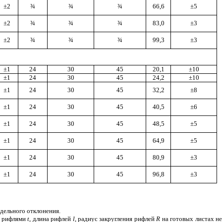
±2
¾
¾
¾
66,6
±5
±2
¾
¾
¾
83,0
±
3
±2
¾
¾
¾
99,3
±
3
±
1
24
30
45
20,1
±10
±
1
24
30
45
24,2
±10
±1
24
30
45
32,2
±8
±1
24
30
45
40,5
±6
±
1
24
30
45
48,5
±
5
±1
24
30
45
64,9
±5
±1
24
30
45
80,9
±3
±1
24
30
45
96,8
±
3
дельного отклонения.
у
рифлями
t
,
длина рифлей
l
,
радиус закруглен
и
я
рифлей
R
на готовых листах н