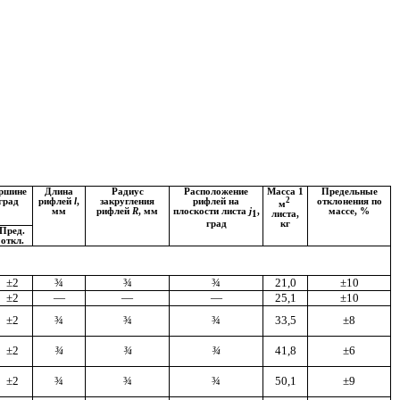
ершине
Длина
Радиус
Расположение
Масса 1
Предельные
 град
рифлей
l
,
закругления
рифлей на
2
отклонения по
м
мм
рифлей
R
, мм
плоскости листа
j
,
массе, %
листа,
1
кг
град
Пред.
откл.
±
2
¾
¾
¾
21,0
±
10
±
2
—
—
—
25,1
±
10
±2
¾
¾
¾
33,5
±
8
±2
¾
¾
¾
41,8
±6
±2
¾
¾
¾
50,
1
±9