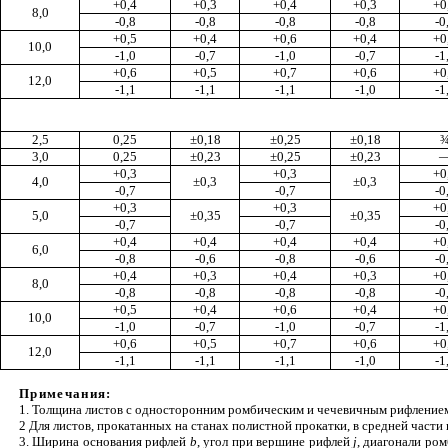
+
0,4
+0,3
+0,4
+0,3
+0
8,0
-0,8
-0,8
-0,8
-0,8
-0
+0,5
+0,4
+0,6
+0,4
+0
10,0
-1,0
-0,7
-1,0
-0,7
-1
+0,6
+0,5
+0,7
+0,6
+0
12,0
-1,1
-1,1
-1,1
-1,0
-1
2
,5
0,25
±0,18
±0,25
±0,18
3,0
0,25
±
0,23
±0,25
±
0,23
+0,3
+0,3
+0
4,0
±
0,3
±0,3
-0,7
-0,7
-0
+0,3
+0,3
+0
5,0
±
0,35
±
0,35
-0,7
-0,7
-0
+0,4
+0,4
+0,4
+0,4
+0
6,0
-0,8
-0,6
-0,8
-0,6
-0
+0,4
+0,3
+0,4
+0,3
+0
8,0
-0,8
-0,8
-0,8
-0,8
-0
+0,5
+0,4
+0,6
+0,4
+0
10,0
-1,0
-0,7
-1,0
-0,7
-1
+0,6
+0,5
+0,
7
+0,6
+0
12,0
-1,1
-1,1
-1,1
-1,0
-1
Примечания:
1. Толщина листов с од
н
о
с
торонним ромбич
е
ским и чечев
и
чным рифление
2 Для лист
о
в, прокатанных на станах полистной прокатки, в средней части
3. Ширина основания
рифлей
b
, угол при верш
и
не
рифлей
j
,
диагонали ром