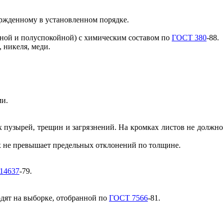
ержденному в установленном порядке.
йной и
полуспокойной)
с химическим составом по
ГОСТ 380
-88.
, н
и
келя, меди.
ми.
ых
п
узырей, трещин и загря
з
нений. На кромках листов не должн
х не превышает предельных отклонений по толщине.
1
46
3
7
-79.
дят на выборке, отобранной по
ГОСТ 7566
-81.