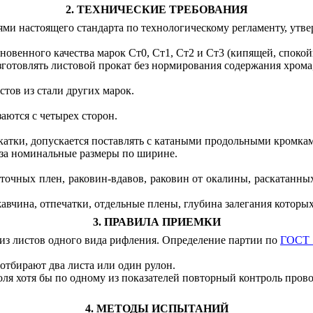
2. ТЕХНИЧЕСКИЕ ТРЕБОВА
Н
ИЯ
ями настоящего стандарта по технологическому регламенту, утв
кновенного качества марок
Ст0,
Ст1
,
С
т
2 и
Ст
3 (кипящей, споко
зготовлять листовой прокат без нормирования содержания хрома
истов
и
з стали других марок.
заются с четырех сторон.
катки, допу
с
кается поставлять с катаными продольными кромка
за но
м
инальные размеры по ширине.
и
точн
ы
х плен,
раковин-вдавов,
раковин от окалины, раскатанн
жавчина, отпечатки, отдел
ь
ные плены, глубина залеган
и
я которы
3. ПРАВИЛА ПРИЕМКИ
из листов од
н
ого вида р
и
фления. Определение партии по
ГОСТ
 отбирают два л
и
ста или од
и
н рулон.
оля
хотя бы по одному из пок
а
зателей повторный контроль прово
4. МЕТОДЫ ИСПЫТАНИЙ