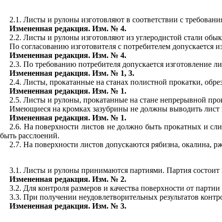
2
.
1. Листы и рулоны изготовляют в соответствии с требовани
Измененная редакция. Изм. № 4.
2.2. Листы и рулоны изготовляют из углеродистой стали обы
По согласованию изготовителя с потребителем допускается и
Измененная редакция. Изм. № 4.
2.3. По требованию потребителя допускается изготовление л
Измененная редакция. Изм. № 1, 3.
2.4. Листы, прокатанные на станах полистной прокатки, обре
Измененная редакция. Изм. № 1.
2.5. Листы
и
рулоны, прокатанные на стане непрерывной про
Имеющиеся на кромках зазубрины не должны вывод
и
ть лист 
Измененная редакция. Изм. № 1.
2.6. На пов
е
рхности листов не должно быть прокат
н
ых
и
сл
быть расслоений.
2.7. На поверхности листов допускаются ряб
и
зна, окалина, р
3.1. Листы и рулоны принимаются партиями. Партия состоит 
Измененная редакция. Изм. № 2.
3.2. Для ко
н
троля размеров и качества поверхност
и
от парт
и
и
3.3. При получении неудовлетворительных результатов
кон
тр
Измененная редакция. Изм. № 3.