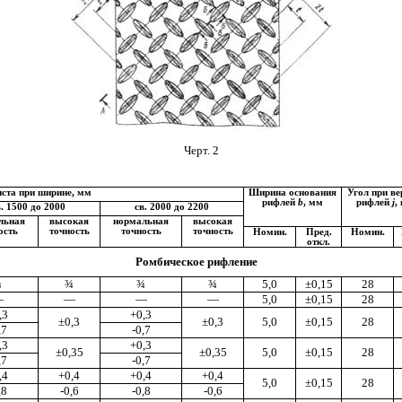
Черт. 2
ста при ширине, мм
Ширина основания
Угол при в
рифлей
b
, мм
рифлей
j
,
в. 1500 до 2000
св. 2000 до 2200
льная
высокая
нормальная
высокая
ость
точность
точность
точность
Номин.
Пред.
Номин.
откл.
Ромбическое рифление
¾
¾
¾
¾
5,0
±
0,15
28
—
—
—
—
5,0
±
0,15
28
,3
+0,3
±0,3
±
0,3
5,0
±0,15
28
,7
-0,7
,3
+0,3
±0,35
±0,35
5,0
±0,15
28
,7
-0,7
,4
+0,4
+0,4
+0,4
5,0
±
0,15
28
,8
-0,6
-0,8
-0,6