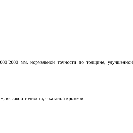
1000
´
20
00 мм, нормальной точности по толщине, улучшенно
м, высокой точности, с катаной кромкой: