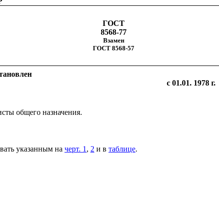
Р
ГОСТ
8568-77
Взам
е
н
ГОСТ 856
8
-57
становлен
с 01.01. 1978 г.
сты общего назначения.
вать указанным на
черт. 1
,
2
и в
таблице
.