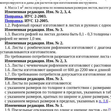
контролируются и даны для расчетов при изготовлени
и
инструме
н
та.
2
4. Масса 1
м
листа определена по номина
л
ьным размерам листов, высоте 
Измененная редакция. Изм. № 2, 3, 4.
Поправка
. ИУС 2-2003.
Поправка
. ИУС
1
2-200
5
.
1.2. Рифленый прокат изготовляют в лист
а
х
и
рулонах с одно
Измененная редакция. Изм. № 3.
1.3. Высота рифлей на листах должна быть 0,1 - 0,3 толщи
н
ы 
рифлей не менее 1,0 мм.
Измененная редакция. Изм. № 2.
1.4. Листы с ромбическим рифлением изготовляют с диаго
н
устанавливаются
и
зготовителем.
По требованию потребителя разрешается изготовление листа
Измененная редакция. Изм. № 2, 3.
1
.5. Листы с чечевичным рифлением
и
зготовляют с
расстоян
1.6.
Листы изготовляют шириной от 600 до 2200 мм и длиной
1.7. По требованию потребителя допускается изгото
в
ление ли
Измененная редакция. Изм. № 3.
1.8. Листы по размерам изготовляются:
с указанием размеров по толщине в соответствии с размерами
с указанием размеров по толщине в пределах, указанных в та
с указанием размеров, кратных по ширине и длине размерам,
с указанием мерных размеров в пределах, указанных в
п. 1.6
-
Измененная редакция. Изм. № 1.
1.9. Предельные отклонения по длине и ш
и
рине листов - по
Г