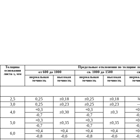
Толщина
Предельные отклонения по толщине ли
основания
от 600 до 1000
св. 1000 до 1500
с
листа
s
, мм
нормальная
высокая
нормальная
высокая
норма
точность
точность
точность
точность
точн
2,5
0,25
±
0,18
±
0,25
±
0,18
3,0
0,25
±
0,23
±0,25
±
0,23
+
0,3
+0,3
+0
4,0
±0,30
±
0,3
-0,7
-0,7
-0
+0,3
+0,3
+0
5,0
±
0,35
±
0,35
-0,7
-0,7
-0
+0,4
+0,4
+0,4
+0,4
+0
6,0
-0,8
-0,6
-0,8
-0,6
-0