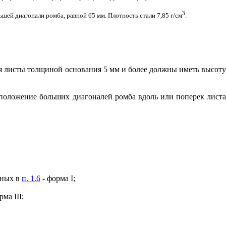
3
льшей диагонали ромба, равной 65 мм. Плотность стали 7,85
г/см
.
ля листы толщиной основания 5 мм и более должны иметь высот
сположение больших диагоналей ромба вдоль
и
ли поперек лист
нных в
п. 1.6
- форма
I
;
орма
III
;