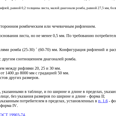
риф
л
ей, равной 0,2 толщины листа, малой диагонали ромба, равной 27,5 мм, бо
с
торонним ромбическ
и
м или чечевичным рифлением.
основания листа, но не менее 0,5 мм. По требованию потребите
алям
и
ромба (25-30)
´
(60-70) мм. Конфигурация рифлений и ра
 с другим соотношением диагоналей ромба.
ием
между
рифлями
20, 25 и 30 мм.
от 1400 до 8000 мм с градацией 50 мм.
сто
в
друг
и
х размеров.
, указанными в таблице, и по ширине и длине в пределах, указа
блице, без указания размеров по ширине и длине - форма
II
;
 указанным потребителем в пределах, установленных в
п. 1.6
- ф
 форма
IV
.
ОСТ 19903-74
.