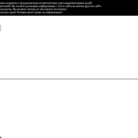
ьным изданием и предназначены исключительно для ознакомительных целей.
аничений. Вы можете размещать информацию с этого сайта на любом другом сайте.
документы. Вы можете скачать их абсолютно бесплатно!
торских прав! Человек имеет право на информацию!