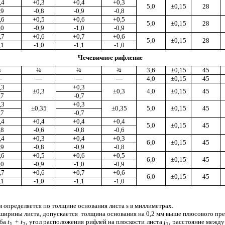
,4
+0,3
+0,4
+0,3
5,0
±
0,15
28
,9
-0,8
-0,9
-0,8
,6
+0,5
+
0,6
+0,5
5,0
±0,15
28
,0
-0,9
-1,0
-0,9
,7
+0,6
+0,7
+0,6
5,0
±0,15
28
,1
-1,0
-1,1
-1,0
Чечевичное рифление
¾
¾
¾
¾
3,6
±0,15
45
—
—
—
—
4,0
±0,15
45
,3
+0,3
±0,3
±0,3
4,0
±
0,15
45
,7
-0,7
,3
+0,3
±
0,35
±0,35
5,0
±0,15
45
,7
-0,7
,4
+0,4
+0,
4
+0,4
5,0
±
0,15
45
,8
-0,6
-0,8
-0,6
,4
+0,3
+0,4
+0,3
6,0
±
0,15
45
,9
-0,8
-0,9
-0,8
,6
+0,5
+0,6
+0,5
6,0
±
0,15
45
,0
-0,9
-1,0
-0,9
,7
+0,6
+0,7
+0,6
6,0
±
0,15
45
,1
-1,0
-1,
1
-1,0
м о
п
ределяется по толщ
и
не ос
н
ования листа
s
в миллиметрах.
 ширины листа, допускается
толщ
и
на основания на 0,2 мм выше плюсового пре
ба
t
+
t
, угол расположения рифлей на плоскости листа
j
, рас
с
тояние межд
1
2
1