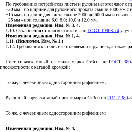
По требованию потребителя листы и рулоны изготовляют с 
+20 мм - по ширине для рулонного проката свыше 1000 мм с 
+15 мм - по длине для листа свыше 2000 до 6000 мм и свыше п
+25 мм - при толщине 6,0; 8,0; 10,0 и 12,0 мм.
Измененная редакция. Изм. № 3, 4.
1.10. Отклонения от плоскостност
и
- по
ГОСТ 19903-74
улучш
Измененная редакция. Изм. № 1, 4.
1.11.
(Исключен. Изм. № 1.)
1.12. Требования к стали, изготовляемой в рулонах, а также 
Л
и
ст горячекатаный из стали марки
Ст3сп
по
ГОСТ 380
плоскостности с катаной кромкой:
То же, с чечев
и
чным односторонним рифлен
и
ем:
Рулонный горячекатаный прокат марки Ст3сп по
ГОСТ 380
-
То же, с чечев
и
чным односторонним рифлением:
Измененная редакция. Изм. № 4.