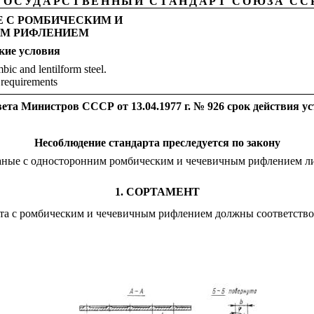
ГОСУДАРСТВЕННЫЙ СТАНДАРТ СОЮЗА СС
 С РОМБИЧЕСКИМ И
М РИФЛЕНИЕМ
кие
ус
л
овия
bic and lentilform steel.
 requirements
ета Министров СССР от 13.04.1977 г. № 926 срок действия у
Не
с
облюдение стандарта преследуется по закону
аные
с односторонн
и
м ромбическим и чечев
и
чным рифлением ли
1. СОРТАМЕНТ
та с ромбическим и чечевичным рифлением должны соответст
в
о