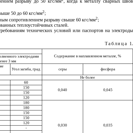
ением разрыву до 50 кгс/мм
, когда к металлу сварных шво
2
ыше 50 до 60 кгс/мм
;
2
нным сопротивлением разрыву свыше 60 кгс/мм
;
анных теплоустойчивых сталей.
 требованиям технических условий или паспортов на электроды
Таблица
1.
Содержание в наплавленном металле,
%
олненного электродами
енее 3 мм
ие
Угол загиба, град.
серы
фосфора
Не более
60
150
0,040
0,045
150
120
180
180
150
150
120
0,030
0,035
-
-