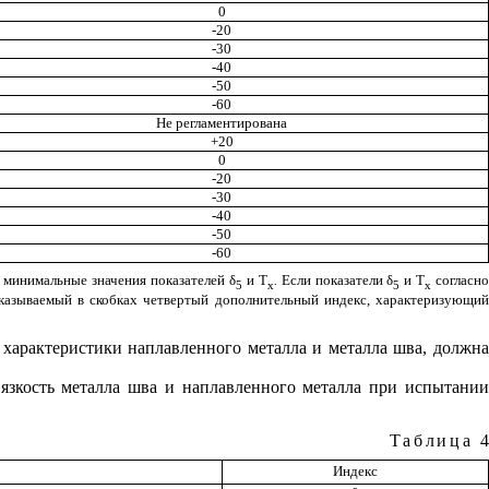
0
-20
-30
-40
-50
-60
Не регламентирована
+20
0
-20
-30
-40
-50
-60
 минимальные значения показателей
δ
и
T
.
Если показатели
δ
и
T
согласн
5
x
5
x
указываемый в скобках четвертый дополнительный индекс, характеризующий
 характеристики наплавленного металла и металла шва, должна
вязкость металла шва и наплавленного металла при испытании
Таблица
4
Индекс