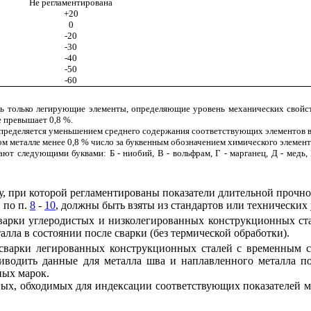
Не регламентирована
+20
0
-
20
-
30
-
40
-
50
-
60
ть только легирующие элементы, определяющие уровень механических свойс
е превышает 0,8 %.
пределяется уменьшением среднего содержания соответствующих элементов в
м металле менее 0,8 % число за буквенным обозначением химического элемент
ют следующими буквами: Б - ниобий, В - вольфрам, Г - марганец, Д - медь, М
, при которой регламентированы показатели длительной прочнос
 по п.
8
-
10
, должны быть взяты из стандартов или технических
сварки углеродистых и низколегированных конструкционных ст
лла в состоянии после сварки (без термической обработки).
 сварки легированных конструкционных сталей с временным 
риводить данные для металла шва и наплавленного металла п
ных марок.
ных, обходимых для индексации соответствующих показателей м