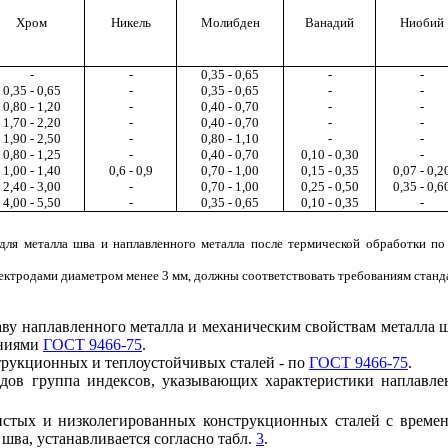
Хром
Никель
Молибден
Ванадий
Ниобий
-
-
0,35 - 0,65
-
-
0,35 - 0,65
-
0,35 - 0,65
-
-
0,80 - 1,20
-
0,40 - 0,70
-
-
1,70 - 2,20
-
0,40 - 0,70
-
-
1,90 - 2,50
-
0,80 - 1,10
-
-
0,80 - 1,25
-
0,40 - 0,70
0,10 - 0,30
-
1,00 - 1,40
0,6 - 0,9
0,70 - 1,00
0,15 - 0,35
0,07 - 0,2
2,40 - 3,00
-
0,70 - 1,00
0,25 - 0,50
0,35 - 0,6
4,00 - 5,50
-
0,35 - 0,65
0,10 - 0,35
-
 для металла шва и наплавленного металла после термической обработки п
ектродами диаметром менее 3 мм, должны соответствовать требованиям станд
аву наплавленного металла и механическим свойствам металла 
аниями
ГОСТ 9466-75
.
струкционных и теплоустойчивых сталей - по
ГОСТ 9466-75
.
одов группа индексов, указывающих характеристики наплавле
дистых и низколегированных конструкционных сталей с време
шва, устанавливается согласно табл.
3
.