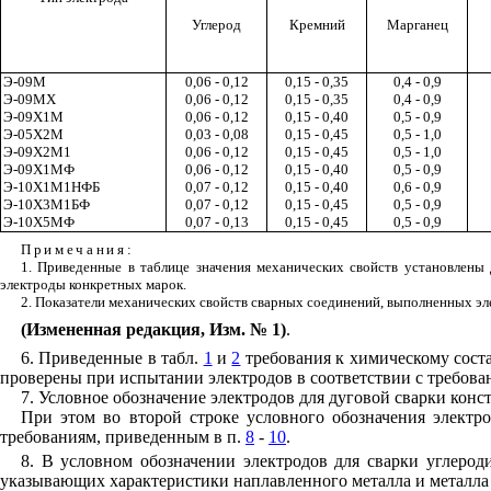
Углерод
Кремний
Марганец
Э-09М
0,06 - 0,12
0,15 - 0,35
0,4 - 0,9
Э-09МХ
0,06 - 0,12
0,15 - 0,35
0,4 - 0,9
Э-09Х1М
0,06 - 0,12
0,15 - 0,40
0,5 - 0,9
Э-05Х2М
0,03 - 0,08
0,15 - 0,45
0,5 - 1,0
Э-09Х2М1
0,06 - 0,12
0,15 - 0,45
0,5 - 1,0
Э-09Х1МФ
0,06 - 0,12
0,15 - 0,40
0,5 - 0,9
Э-10Х1М1НФБ
0,07 - 0,12
0,15 - 0,40
0,6 - 0,9
Э-10Х3М1БФ
0,07 - 0,12
0,15 - 0,45
0,5 - 0,9
Э-10Х5МФ
0,07 - 0,13
0,15 - 0,45
0,5 - 0,9
Примечания
:
1. Приведенные в таблице значения механических свойств установлены
электроды конкретных марок.
2. Показатели механических свойств сварных соединений, выполненных эл
(Измененная редакция, Изм. № 1)
.
6. Приведенные в табл.
1
и
2
требования к химическому сост
проверены при испытании электродов в соответствии с требов
7. Условное обозначение электродов для дуговой сварки кон
При этом во второй строке условного обозначения электр
требованиям, приведенным в п.
8
-
10
.
8. В условном обозначении электродов для сварки углеро
указывающих характеристики наплавленного металла и металла 