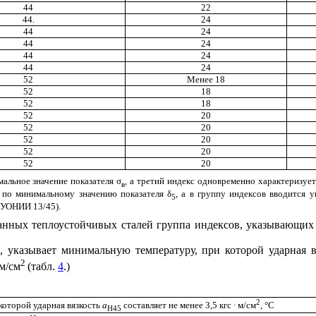
44
22
44.
24
44
24
44
24
44
24
44
24
52
Менее 18
52
18
52
18
52
20
52
20
52
20
52
20
52
20
мальное значение показателя
σ
,
а третий индекс одновременно характеризует
в
я по минимальному значению показателя
δ
, а в группу индексов вводится 
5
 УОНИИ 13/45).
ванных теплоустойчивых сталей группа индексов, указывающих
в, указывает минимальную температуру, при которой ударная 
2
 м/см
(табл.
4
.)
2
которой ударная вязкость
a
составляет не менее 3,5 кгс ∙ м/см
, °С
Н45