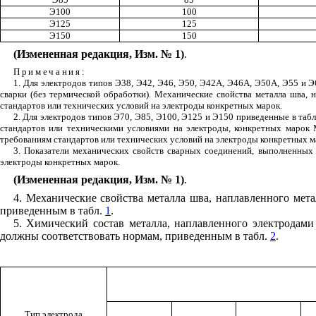
Э100
100
Э125
125
Э150
150
(Измененная редакция, Изм. № 1)
.
Примечания
:
1. Для электродов типов Э38, Э42, Э46, Э50, Э42А, Э46А, Э50А, Э55 и Э
сварки (без термической обработки). Механические свойства металла шва,
стандартов или технических условий на электроды конкретных марок.
2. Для электродов типов Э70, Э85, Э100, Э125 и Э150 приведенные в таб
стандартов или техническими условиями на электроды, конкретных марок 
требованиям стандартов или технических условий на электроды конкретных м
3. Показатели механических свойств сварных соединений, выполненных
электроды конкретных марок.
(Измененная редакция, Изм. № 1)
.
4. Механические свойства металла шва, наплавленного мет
приведенным в табл.
1
.
5. Химический состав металла, наплавленного электродами
должны соответствовать нормам, приведенным в табл.
2
.
Тип электрода