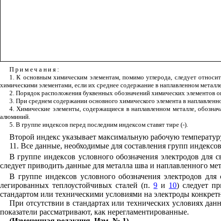
Примечания
:
1. К основным химическим элементам, помимо углерода, следует относи
химическими элементами, если их среднее содержание в наплавленном металл
2. Порядок расположения буквенных обозначений химических элементов о
3. При среднем содержании основного химического элемента в наплавленно
4. Химические элементы, содержащиеся в наплавленном металле, обознача
алюминий.
5. В группе индексов перед последним индексом ставят тире (-).
Второй индекс указывает максимальную рабочую температуру
11. Все данные, необходимые для составления групп индексов
В группе индексов условного обозначения электродов для 
следует приводить данные для металла шва и наплавленного мета
В группе индексов условного обозначения электродов для
легированных теплоустойчивых сталей (п.
9
и
10
) следует п
стандартом или техническими условиями на электроды конкрет
При отсутствии в стандартах или технических условиях дан
показатели рассматривают, как нерегламентированные.
(Измененная редакция, Изм. № 1)
.