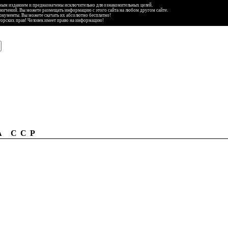
ьным изданием и предназначены исключительно для ознакомительных целей.
аничений. Вы можете размещать информацию с этого сайта на любом другом сайте.
документы. Вы можете скачать их абсолютно бесплатно!
торских прав! Человек имеет право на информацию!
А ССР