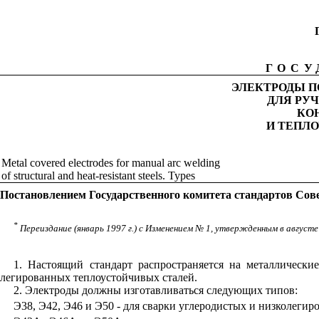
ГОСУ
ЭЛЕКТРОДЫ 
ДЛЯ РУ
КО
И ТЕПЛ
Metal covered electrodes for manual arc welding
of structural and heat-resistant steels. Types
Постановлением Государственного комитета стандартов Сове
*
Переиздание (январь 1997 г.) с Изменением № 1, утвержденным в августе 
1. Настоящий стандарт распространяется на металлическ
легированных теплоустойчивых сталей.
2. Электроды должны изготавливаться следующих типов:
Э38, Э42, Э46 и Э50 - для сварки углеродистых и низколеги