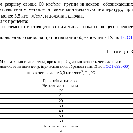
2
м разрыву свыше 60 кгс/мм
группа индексов, обозначающи
аплавленном металле, а также минимальную температуру, при
2
менее 3,5 кгс ∙ м/см
, и должна включать:
лях процента;
го элемента и стоящего за ним числа, показывающего среднее
аплавленного металла при испытании образцов типа IX по
ГОСТ
Таблица
3
Минимальная температура, при которой ударная вязкость металла шва и
авленного металла
a
, (при испытании образцов типа IX по
ГОСТ 6996-66
)
Н45
2
составляет не менее 3,5 кгс ∙ м/см
, Т
, °С
х
При любом значении
Не регламентирована
+20
0
-20
-30
-40
-50
-60
Не регламентирована
+20