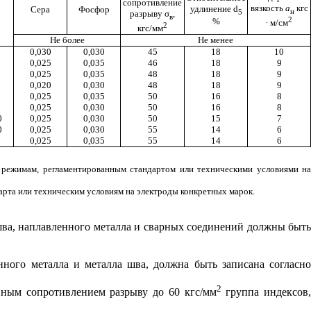
сопротивление
вязкость
a
кгс
удлинение
d
Сера
Фосфор
н
5
разрыву
σ
,
в
2
%
∙ м/см
2
кгс/мм
Не более
Не менее
0,030
0,030
45
18
10
0,025
0,035
46
18
9
0,025
0,035
48
18
9
0,020
0,030
48
18
9
0,025
0,035
50
16
8
0,025
0,030
50
16
8
0
0,025
0,030
50
15
7
0
0,025
0,030
55
14
6
0,025
0,035
55
14
6
о режимам, регламентированным стандартом или техническими условиями на
арта или техническим условиям на электроды конкретных марок.
шва, наплавленного металла и сварных соединений должны быт
нного металла и металла шва, должна быть записана согласно
2
нным сопротивлением разрыву до 60 кгс/мм
группа индексов