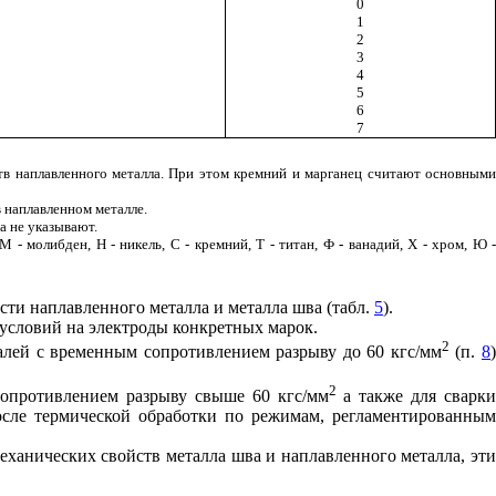
0
1
2
3
4
5
6
7
тв наплавленного металла. При этом кремний и марганец считают основными
 наплавленном металле.
а не указывают.
 - молибден, Н - никель, С - кремний, Т - титан, Ф
-
ванадий, Х - хром, Ю 
ти наплавленного металла и металла шва (табл.
5
).
 условий на электроды конкретных марок.
2
алей с временным сопротивлением разрыву до 60 кгс/мм
(п.
8
2
сопротивлением разрыву свыше 60 кгс/мм
а также для сварк
осле термической обработки по режимам, регламентированны
еханических свойств металла шва и наплавленного металла, эти