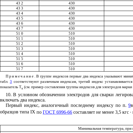
43 2
430
43 3
430
43 4
430
43 5
430
43 6
430
43 7
430
51 0
510
51 1
510
51 2
510
51 3
510
51 4
510
51 5
510
51 6
510
51 7
510
Примечание
. В группе индексов первые два индекса указывают мини
табл.
3
соответствуют различным индексам, третий индекс устанавливаетс
показатель
T
(см. пример составления группы индексов для электродов марки
x
10. В условном обозначении электродов для сварки легиро
включать два индекса.
Первый индекс, аналогичный последнему индексу по п.
9
образцов типа
IX
по
ГОСТ 6996-66
составляет не менее 3,5 кгс ∙
Минимальная температура, при 