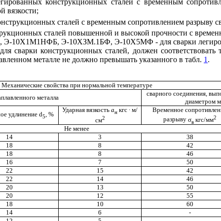
гированных конструкционных сталей с временным сопротивл
й вязкости;
конструкционных сталей с временным сопротивлением разрыву св
нструкционных сталей повышенной и высокой прочности с време
Э-10Х1М1НФБ, Э-10ХЗМ.1БФ, Э-10Х5МФ - для сварки легиров
 для сварки конструкционных сталей, должен соответствовать
авленном металле не должно превышать указанного в табл.
1
.
Механические свойства при нормальной температуре
сварного соединения, вып
аплавленного металла
диаметром м
Ударная вязкость
a
кгс ∙ м/
Временное сопротивлен
н
ное удлинение
d
,
%
5
2
2
разрыву
σ
кгс/мм
см
в
Не менее
14
3
38
18
8
42
18
8
46
16
7
50
22
15
42
22
14
46
20
13
50
20
12
55
18
10
60
14
6
-
12
5
-