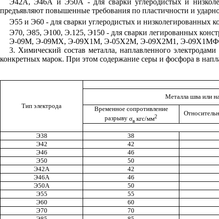
Э42А, Э46А и Э50А - для сварки углеродистых и низколе
предъявляют повышенные требования по пластичности и ударно
Э55 и Э60 - для сварки углеродистых и низколегированных 
Э70, Э85, Э100, Э.125, Э150 - для сварки легированных ко
Э-09М, Э-09МХ, Э-09Х1М, Э-05Х2М, Э-09Х2М1, Э-09Х1МФ, 
3. Химический состав металла, наплавленного электродами
конкретных марок. При этом содержание серы и фосфора в напл
Металла шва или н
Тип электрода
Временное сопротивление
Относитель
2
разрыву
σ
кгс/мм
в
Э38
38
Э42
42
Э46
46
Э50
50
Э42А
42
Э46А
46
Э50А
50
Э55
55
Э60
60
Э70
70
Э85
85