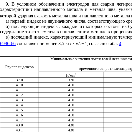
9. В условном обозначении электродов для сварки легир
характеристики наплавленного металла и металла шва, указы
которой ударная вязкость металла шва и наплавленного металла
а) первый индекс из двузначного числа, соответствующего с
б) последующие индексы, каждый из которых состоит из бу
содержание этого элемента в наплавленном металле в процентах
в) последний индекс, характеризующий минимальную темпера
2
6996-66
составляет не менее 3,5 кгс ∙ м/см
,
согласно табл.
4
.
Минимальные значения показателей механически
Группа индексов
временного сопротивления ра
2
Н/мм
37 0
370
41 0
410
41 1
410
41 2
410
41 3
410
41 4
410
41 5
410
41 6
410
41 7
410
43 0
430
43 1
430