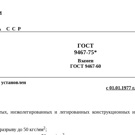
М
ЗА
CCP
ГОСТ
9467-75*
Взамен
ГОСТ 9467-60
 установлен
с 01.01.1977 г.
стых, низколегированных и легированных конструкционных и
2
разрыву до 50 кгс/мм
;
2