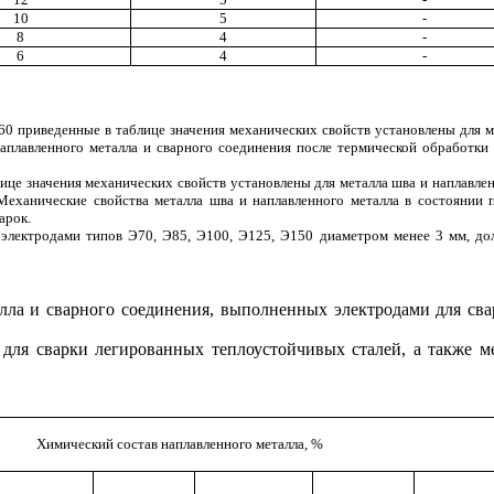
10
5
-
8
4
-
6
4
-
60 приведенные в таблице значения механических свойств установлены для м
 наплавленного металла и сварного соединения после термической обработк
лице значения механических свойств установлены для металла шва и наплавл
Механические свойства металла шва и наплавленного металла в состоянии 
арок.
 электродами типов Э70, Э85, Э100, Э125, Э150 диаметром менее 3 мм, до
алла и сварного соединения, выполненных электродами для св
 для сварки легированных теплоустойчивых сталей, а также м
Химический состав наплавленного металла,
%