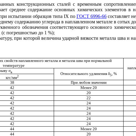
ованных конструкционных сталей с временным сопротивление
вает среднее содержание основных химических элементов в н
 при испытании образцов типа IX по
ГОСТ 6996-66
составляет не 
реднему содержанию углерода в наплавленном металле в сотых до
квенного обозначения соответствующего основного химическо
 (с погрешностью до 1 %);
туру, при которой величина ударной вязкости металла шва и н
х свойств наплавленного металла и металла шва при нормальной
температуре
напл
зрыву
σ
в
Относительного удлинения δ
,
%
5
2
кгс/мм
38
При любом значении
42
Менее 20
42
20
42
22
42
24
42
24
42
24
42
24
42
24
44
Менее 20
44
20