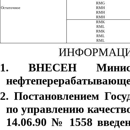
RMG
Остаточное
RMH
RMH
RMH
RM
K
RML
RMK
RML
RML
ИНФОРМАЦ
1. ВНЕСЕН Минист
нефтеперерабатывающ
2. Постановлением Гос
по управлению качеств
14.06.90
№
1558 введе