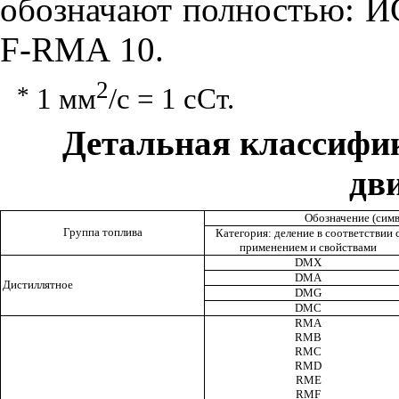
обозначают полностью: И
F
-
R
MA
10.
2
*
1
м
м
/с = 1 сСт.
Детальная классифи
дв
Обозначение (сим
Группа топлива
Категория: деление в соответствии 
применением и свойствами
DMX
DMA
Дист
и
ллятное
DMG
DMC
RMA
RMB
R
MC
R
MD
RME
RMF